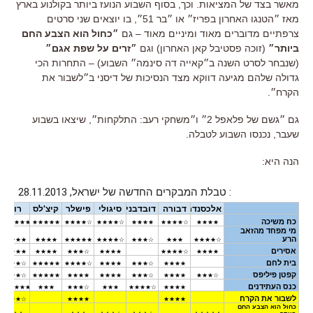
מאשר בצד של המציאות. וכך, בסוף השבוע הנועז ביותר בקולנוע בארץ
מאז ״הטנגו האחרון בפריז״ או ״בר 51״, בו יוצאים שני סרטים
צרפתיים מדוברים מאוד ומיניים מאוד – גם
״כחול הוא הצבע החם
ביותר״
(זוכה פסטיבל קאן האחרון) וגם
״זרים על שפת אגם״
(שנבחר לסרט השנה ב״קאייה דה סינמה״ השבוע) – התחרות הכי
גדולה שלהם מגיעה דווקא מצד הנסיכות של דיסני ב״לשבור את
הקרח״.
גם ״גשם של פלאפל 2״ ו״משחקי רעב: התלקחות״, שיצאו בשבוע
שעבר, נכנסו השבוע לטבלה.
הנה היא: