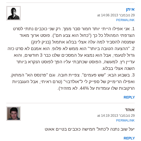
איתן
29 נובמבר 2013 at 14:06
PERMALINK
1. אני אפילו הייתי יותר חמור סבר ממך. רק שני כוכבים נתתי לסרט
הצרפתי המהולל כל כך ("כחול הוא צבע חם"). פוסט ארוך מאוד
שמנסה להסביר למה עלה אצלי בבלוג אתמול (בניק לינק)
2. "ההצעה הטובה ביותר" הוא ממש לא פלופ. הוא אמנם לא סרט כזה
גדול לטעמי, אבל הוא נמצא על המסכים שלנו כבר 3 חודשים, והוא
עדיין רץ. למעשה, הפוסט שכתבתי עליו הפך לפוסט הנקרא ביותר
השנה אצלי בבלוג.
3. בשבוע הבא: "שש פעמים". צפיית חובה. וגם "פרנסס הא" המתוק.
ואפילו הרימייק של ספייק לי ל"אולדבוי" (טרם ראיתי, אבל העגבניות
הרקובות שלו עומדות על 44%. לא מזהיר).
REPLY
אוהד
29 נובמבר 2013 at 14:19
PERMALINK
יעל שוב נתנה ל'כחול' חמישה כוכבים בטיים אאוט
REPLY