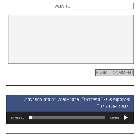
WEBSITE
סינמסקופ 505: ״ספיידרמן״, פרסי אופיר, ״בוסית בהפרעה״,
״לגמור את הלילה״
נגן
01:00:12
00:00
אודיו