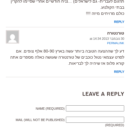
תרגום לעברית- גם לישראלים) …נניח חודשיים אחרי שסיימו להקרין
בבתי הקולנוע.
כולם מרויחים מיזה !!!!
REPLY
טורנטורה
30 נובמבר 2013 at 14:34
PERMALINK
דע לך שההצעה הטובה ביותר עשה בארץ 80-90 אלף צופים. אם
לסרט עצמאי נטול כוכבים של טורנטורה שעושה כאלה מספרים אתה
קורא פלופ אז שיהיה לך לבריאות.
REPLY
Leave a Reply
NAME (REQUIRED)
MAIL (WILL NOT BE PUBLISHED)
(REQUIRED)