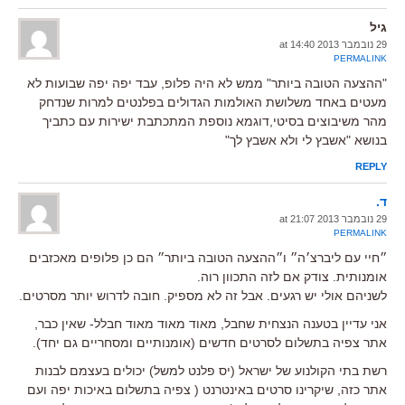
גיל
29 נובמבר 2013 at 14:40
PERMALINK
"ההצעה הטובה ביותר" ממש לא היה פלופ, עבד יפה יפה שבועות לא
מעטים באחד משלושת האולמות הגדולים בפלנטים למרות שנדחק
מהר משיבוצים בסיטי,דוגמא נוספת המתכתבת ישירות עם כתביך
בנושא "אשבץ לי ולא אשבץ לך"
REPLY
ד.
29 נובמבר 2013 at 21:07
PERMALINK
״חיי עם ליברצ׳ה״ ו״ההצעה הטובה ביותר״ הם כן פלופים מאכזבים
אומנותית. צודק אם לזה התכוון רוה.
לשניהם אולי יש רגעים. אבל זה לא מספיק. חובה לדרוש יותר מסרטים.
אני עדיין בטענה הנצחית שחבל, מאוד מאוד מאוד חבלל- שאין כבר,
אתר צפיה בתשלום לסרטים חדשים (אומנותיים ומסחריים גם יחד).
רשת בתי הקולנוע של ישראל (יס פלנט למשל) יכולים בעצמם לבנות
אתר כזה, שיקרינו סרטים באינטרנט ( צפיה בתשלום באיכות יפה ועם