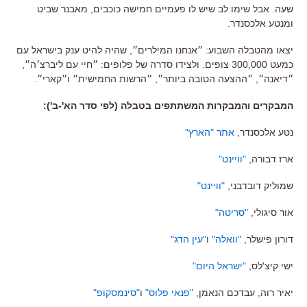
שעה. אבל שימו לב שיש לו פעמיים חמישה כוכבים, מאבנר שביט
ומנטע אלכסנדר.
יצאו מהטבלה השבוע: ״אנחנו המילרים״, שהיה להיט ענק בישראל עם
כמעט 300,000 צופים. ולצידו סדרה של פלופים: ״חיי עם ליברצ׳ה״,
״דיאנה״, ״ההצעה הטובה ביותר״, ״הרשות החמישית״ ו״קארי״.
המבקרים והמבקרות המשתתפים בטבלה (לפי סדר הא'-ב'):
נטע אלכסנדר,
אתר "הארץ"
ארז דבורה,
"וויינט"
שמוליק דובדבני,
"וויינט"
אור סיגולי,
"סריטה"
דורון פישלר,
"וואלה"
ו
"עין הדג"
ישי קיצ'לס,
"ישראל היום"
יאיר רוה, עבדכם הנאמן,
"פנאי פלוס"
ו
"סינמסקופ"