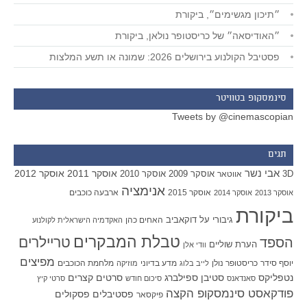
״תיכון מגשימים״, ביקורת
״האודיסאה״ של כריסטופר נולאן, ביקורת
פסטיבל הקולנוע בירושלים 2026: שמונה או תשע המלצות
סינמסקופ בטוויטר
Tweets by @cinemascopian
תגים
אבי נשר
אוסקר 2011
אוסקר 2012
אוסקר 2009
אוסקר 2010
3D
אווטאר
אנימציה
אוסקר 2015
ארבעה כוכבים
אוסקר 2013
אוסקר 2014
ביקורת
גיבורי על
דוקאביב
האחים כהן
האקדמיה הישראלית לקולנוע
טבלת המבקרים
טריילרים
הספד
הערת שוליים
וודי אלן
מפיצים
יוסף סידר
כריסטופר נולן
מדע בדיוני
מלחמת הכוכבים
לייב בלוג
מוזיקה
סטיבן ספילברג
סרטים קצרים
נטפליקס
סאנדאנס
סיכום חודש
סרטי קיץ
פודקאסט סינמסקופ הקצה
פסטיבלים
פסקולים
פיקסאר