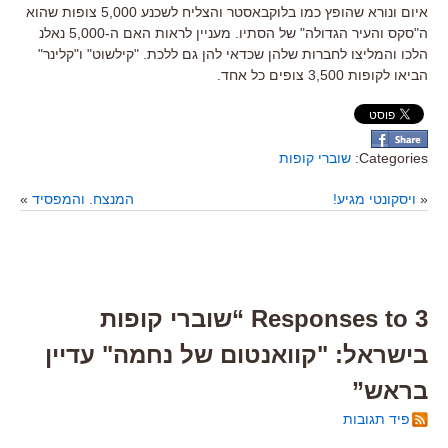
איום ונורא שהופץ כמו בלוקבאסטר והצליח לשכנע 5,000 צופות שהוא
ה"סקס והעיר הגדולה" של הסתיו. מעניין לראות האם ה-5,000 נאלנ
הלכו והמליצו לחברות שלהן שכדאי להן גם ללכת. "קילשוט" ו"קלינר"
הביאו לקופות 3,500 צופים כל אחד.
Categories:
שוברי קופות
«
ויסקונטי מגיע!
המנצח. והמפסיד
»
3 Responses to “שוברי קופות
בישראל: "קוואנטום של נחמה" עדיין
בראש”
פיד תגובות