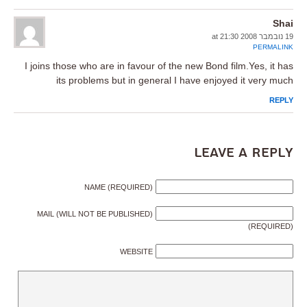
Shai
19 נובמבר 2008 at 21:30
PERMALINK
I joins those who are in favour of the new Bond film.Yes, it has
its problems but in general I have enjoyed it very much
REPLY
Leave a Reply
NAME (REQUIRED)
MAIL (WILL NOT BE PUBLISHED)
(REQUIRED)
WEBSITE