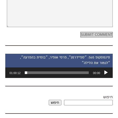
סינמסקופ 505: ״ספיידרמן״, פרסי אופיר, ״בוסית בהפרעה״,
״לגמור את הלילה״
נגן
01:00:12
00:00
אודיו
חיפוש
חיפוש