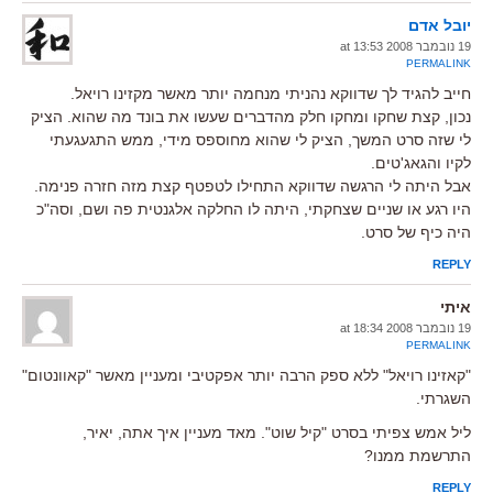
יובל אדם
19 נובמבר 2008 at 13:53
PERMALINK
חייב להגיד לך שדווקא נהניתי מנחמה יותר מאשר מקזינו רויאל.
נכון, קצת שחקו ומחקו חלק מהדברים שעשו את בונד מה שהוא. הציק
לי שזה סרט המשך, הציק לי שהוא מחוספס מידי, ממש התגעגעתי
לקיו והגאג'טים.
אבל היתה לי הרגשה שדווקא התחילו לטפטף קצת מזה חזרה פנימה.
היו רגע או שניים שצחקתי, היתה לו החלקה אלגנטית פה ושם, וסה"כ
היה כיף של סרט.
REPLY
איתי
19 נובמבר 2008 at 18:34
PERMALINK
"קאזינו רויאל" ללא ספק הרבה יותר אפקטיבי ומעניין מאשר "קאוונטום"
השגרתי.
ליל אמש צפיתי בסרט "קיל שוט". מאד מעניין איך אתה, יאיר,
התרשמת ממנו?
REPLY