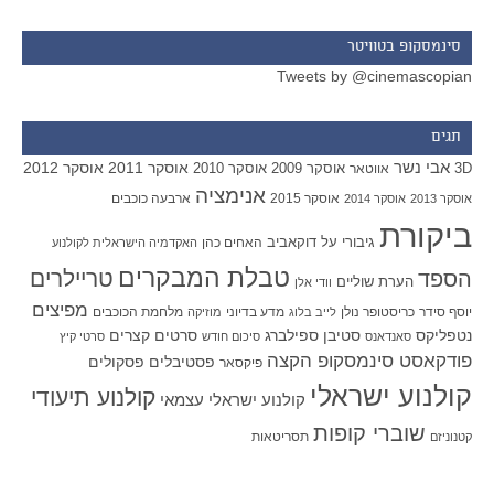
סינמסקופ בטוויטר
Tweets by @cinemascopian
תגים
אבי נשר
אוסקר 2011
אוסקר 2012
אוסקר 2009
אוסקר 2010
3D
אווטאר
אנימציה
אוסקר 2015
ארבעה כוכבים
אוסקר 2013
אוסקר 2014
ביקורת
גיבורי על
דוקאביב
האחים כהן
האקדמיה הישראלית לקולנוע
טבלת המבקרים
טריילרים
הספד
הערת שוליים
וודי אלן
מפיצים
יוסף סידר
כריסטופר נולן
מדע בדיוני
מלחמת הכוכבים
לייב בלוג
מוזיקה
סטיבן ספילברג
סרטים קצרים
נטפליקס
סאנדאנס
סיכום חודש
סרטי קיץ
פודקאסט סינמסקופ הקצה
פסטיבלים
פסקולים
פיקסאר
קולנוע ישראלי
קולנוע תיעודי
קולנוע ישראלי עצמאי
שוברי קופות
תסריטאות
קטנוניזם