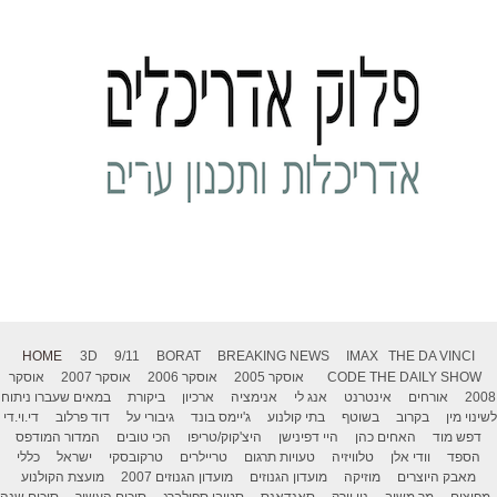
HOME
3D
9/11
BORAT
BREAKING NEWS
IMAX
THE DA VINCI
THE DAILY SHOW
CODE
אוסקר 2005
אוסקר 2006
אוסקר 2007
אוסקר
2008
אורחים
אינטרנט
אנג לי
אנימציה
ארכיון
ביקורת
במאים שעברו ניתוח
לשינוי מין
בקרוב
בשוטף
בתי קולנוע
ג'יימס בונד
גיבורי על
דוד פרלוב
די.וי.די
דפש מוד
האחים כהן
היי דפינישן
היצ'קוק/טריפו
הכי טובים
המדור המודפס
הספד
וודי אלן
טלוויזיה
טעויות תרגום
טריילרים
טרקובסקי
ישראל
כללי
מאבק היוצרים
מוזיקה
מועדון הגנוזים
מועדון הגנוזים 2007
מועצת הקולנוע