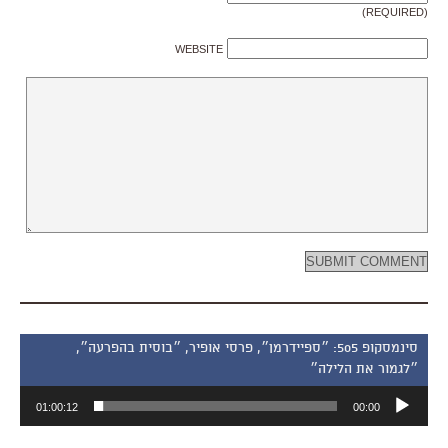
(REQUIRED)
WEBSITE
סינמסקופ 505: ״ספיידרמן״, פרסי אופיר, ״בוסית בהפרעה״,
״לגמור את הלילה״
נגן
01:00:12
00:00
אודיו