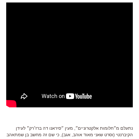
נתעלם מ״חלומות אלקטרוניים״, מעין ״סיראנו דה ברז׳רק״ לעידן
הקיברנטי (וסרט שאני מאוד אוהב, אגב), כי שם זה מחשב בן שמתאהב