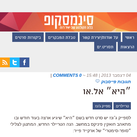
ראשי
על אודות/יצירת קשר
טבלת המבקרים
ביקורות סרטים
הרצאות
תסריט.ים
04 דצמבר 2013 | 15:48
~
0 COMMENTS
|
תגובות פייסבוק
״היא״ אל.או
טריילרים
ספייק ג'ונז
לספייק ג׳ונז יש סרט חדש בשם ״היא״ שיגיע ארצה בעוד חודש ובו
מתאהב חואקין פיניקס במחשב. הנה הטריילר החדש, המתנגן לצלילי
״סופר-סימטרי״ של ארקייד פייר: