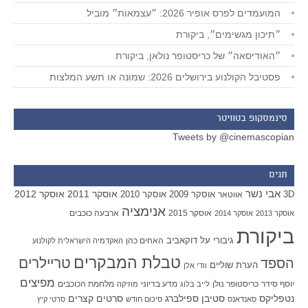
המועמדים לפרס אופיר 2026: ״עצמאות״ מוביל
״תיכון מגשימים״, ביקורת
״האודיסאה״ של כריסטופר נולאן, ביקורת
פסטיבל הקולנוע בירושלים 2026: שמונה או תשע המלצות
סינמסקופ בטוויטר
Tweets by @cinemascopian
תגים
אבי נשר
אוסקר 2011
אוסקר 2012
אוסקר 2009
אוסקר 2010
3D
אווטאר
אנימציה
אוסקר 2015
ארבעה כוכבים
אוסקר 2013
אוסקר 2014
ביקורת
גיבורי על
דוקאביב
האחים כהן
האקדמיה הישראלית לקולנוע
טבלת המבקרים
טריילרים
הספד
הערת שוליים
וודי אלן
מפיצים
יוסף סידר
כריסטופר נולן
מדע בדיוני
מלחמת הכוכבים
לייב בלוג
מוזיקה
סטיבן ספילברג
סרטים קצרים
נטפליקס
סאנדאנס
סיכום חודש
סרטי קיץ