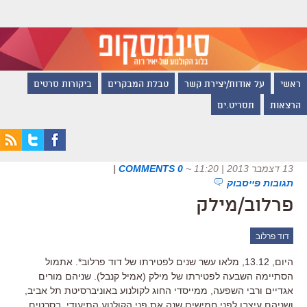
ראשי
על אודות/יצירת קשר
טבלת המבקרים
ביקורות סרטים
הרצאות
תסריט.ים
13 דצמבר 2013 | 11:20
~
0 COMMENTS
|
תגובות פייסבוק
פרלוב/מילק
דוד פרלוב
היום, 13.12, מלאו עשר שנים לפטירתו של דוד פרלוב*. אתמול
הסתיימה השבעה לפטירתו של מילק (אמיל קנבל). שניהם מורים
אגדיים ורבי השפעה, ממייסדי החוג לקולנוע באוניברסיטת תל אביב,
ושניהם עיצבו לפני חמישים שנה את פני הקולנוע התיעודי, בסרטים