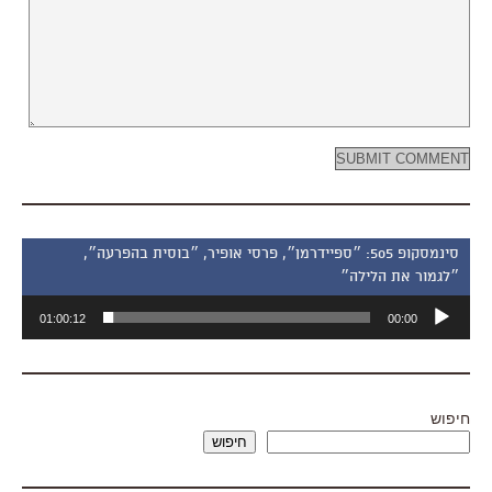
סינמסקופ 505: ״ספיידרמן״, פרסי אופיר, ״בוסית בהפרעה״,
״לגמור את הלילה״
נגן
01:00:12
00:00
אודיו
חיפוש
חיפוש