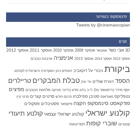
סינמסקופ בטוויטר
Tweets by @cinemascopian
תגים
אבי נשר
אוסקר 2011
אוסקר 2012
אוסקר 2009
אוסקר 2010
3D
אווטאר
אנימציה
אוסקר 2015
ארבעה כוכבים
אוסקר 2013
אוסקר 2014
ביקורת
גיבורי על
דוקאביב
האחים כהן
האקדמיה הישראלית לקולנוע
טבלת המבקרים
טריילרים
הספד
הערת שוליים
וודי אלן
מפיצים
יוסף סידר
כריסטופר נולן
מדע בדיוני
מלחמת הכוכבים
לייב בלוג
מוזיקה
סטיבן ספילברג
סרטים קצרים
נטפליקס
סאנדאנס
סיכום חודש
סרטי קיץ
פודקאסט סינמסקופ הקצה
פסטיבלים
פסקולים
פיקסאר
קולנוע ישראלי
קולנוע תיעודי
קולנוע ישראלי עצמאי
שוברי קופות
תסריטאות
קטנוניזם