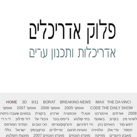
HOME
3D
9/11
BORAT
BREAKING NEWS
IMAX
THE DA VINCI
THE DAILY SHOW
CODE
אוסקר 2005
אוסקר 2006
אוסקר 2007
אוסקר
2008
אורחים
אינטרנט
אנג לי
אנימציה
ארכיון
ביקורת
במאים שעברו ניתוח
לשינוי מין
בקרוב
בשוטף
בתי קולנוע
ג'יימס בונד
גיבורי על
דוד פרלוב
די.וי.די
דפש מוד
האחים כהן
היי דפינישן
היצ'קוק/טריפו
הכי טובים
המדור המודפס
הספד
וודי אלן
טלוויזיה
טעויות תרגום
טריילרים
טרקובסקי
ישראל
כללי
מאבק היוצרים
מוזיקה
מועדון הגנוזים
מועדון הגנוזים 2007
מועצת הקולנוע