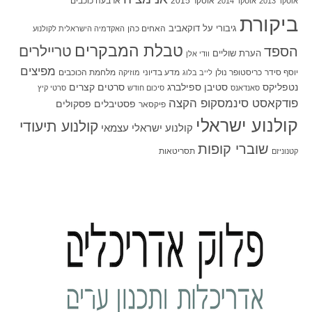
אוסקר 2015
ארבעה כוכבים
אוסקר 2013
אוסקר 2014
ביקורת
גיבורי על
דוקאביב
האחים כהן
האקדמיה הישראלית לקולנוע
טבלת המבקרים
טריילרים
הספד
הערת שוליים
וודי אלן
מפיצים
יוסף סידר
כריסטופר נולן
מדע בדיוני
מלחמת הכוכבים
לייב בלוג
מוזיקה
סטיבן ספילברג
סרטים קצרים
נטפליקס
סאנדאנס
סיכום חודש
סרטי קיץ
פודקאסט סינמסקופ הקצה
פסטיבלים
פסקולים
פיקסאר
קולנוע ישראלי
קולנוע תיעודי
קולנוע ישראלי עצמאי
שוברי קופות
תסריטאות
קטנוניזם