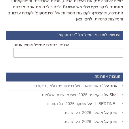
רוצים לעזור לממן את פעילות הבלוג, טבלת המבקרים והפודקאסט?
מוזמנים לבקר
בדף שלי ב-Patreon
ולבחור לכם את אחת מדרגות
התמיכה, ולהצטרף לקבוצות הסודיות של "סינמסקופ" לקבלת עדכונים
והמלצות פרטיות.
לחצו כאן
הירשמו לעדכוני המייל של ״סינמסקופ״
הכניסו כתובת אימייל ולחצו אנטר
תגובות אחרונות
אחד
על
״האודיסאה״ של כריסטופר נולאן, ביקורת
Shai
על
דוקאביב 2026: שש או שבע המלצות
_LiBERTiNE_
על
אוסקר 2026: כל הזוכים
איתן
על
אוסקר 2026: כל הזוכים
איתן
על
אוסקר 2026: כל הזוכים