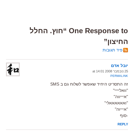
One Response to “חוץ. החלל
החיצון”
פיד תגובות
יובל אדם
25 נובמבר 2008 at 14:01
PERMALINK
זה התסריט היחיד שאפשר לשלוח גם ב SMS
"וואליייי"
"איייווה"
"ואאאאאאלי"
"איייוה"
-סוף
REPLY