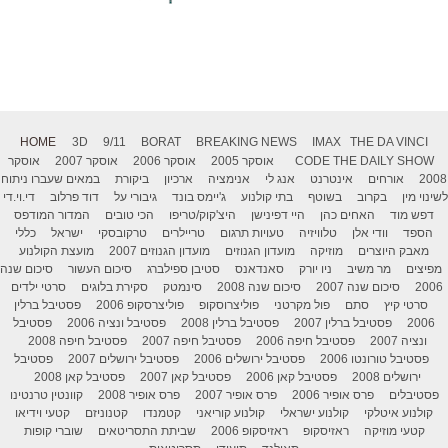
HOME
3D
9/11
BORAT
BREAKING NEWS
IMAX
THE DA VINCI
THE DAILY SHOW
CODE
אוסקר 2005
אוסקר 2006
אוסקר 2007
אוסקר
2008
אורחים
אינטרנט
אנג לי
אנימציה
ארכיון
ביקורת
במאים שעברו ניתוח
לשינוי מין
בקרוב
בשוטף
בתי קולנוע
ג'יימס בונד
גיבורי על
דוד פרלוב
די.וי.די
דפש מוד
האחים כהן
היי דפינישן
היצ'קוק/טריפו
הכי טובים
המדור המודפס
הספד
וודי אלן
טלוויזיה
טעויות תרגום
טריילרים
טרקובסקי
ישראל
כללי
מאבק היוצרים
מוזיקה
מועדון הגנוזים
מועדון הגנוזים 2007
מועצת הקולנוע
מפיצים
מר משיב
ניו יורק
סאנדאנס
סטיבן ספילברג
סיכום העשור
סיכום שנה
2006
סיכום שנה 2007
סיכום שנה 2008
סינמטק
סקירת בלוגים
סרטי ילדים
סרטי קיץ
סתם
פול מקרטני
פוליצרוסקופ
פוליצרסקופ 2006
פסטיבל ברלין
2006
פסטיבל ברלין 2007
פסטיבל ברלין 2008
פסטיבל ונציה 2006
פסטיבל
ונציה 2007
פסטיבל חיפה 2006
פסטיבל חיפה 2007
פסטיבל חיפה 2008
פסטיבל טורונטו 2006
פסטיבל ירושלים 2006
פסטיבל ירושלים 2007
פסטיבל
ירושלים 2008
פסטיבל קאן 2006
פסטיבל קאן 2007
פסטיבל קאן 2008
פסטיבלים
פרס אופיר 2006
פרס אופיר 2007
פרס אופיר 2008
קוונטין טרנטינו
קולנוע איטלקי
קולנוע ישראלי
קולנוע קוריאני
קטמנדו
קטנוניזם
קטעי וידיאו
קטעי מוזיקה
ראזיסקופ
ראזיסקופ 2006
שביתת התסריטאים
שוברי קופות