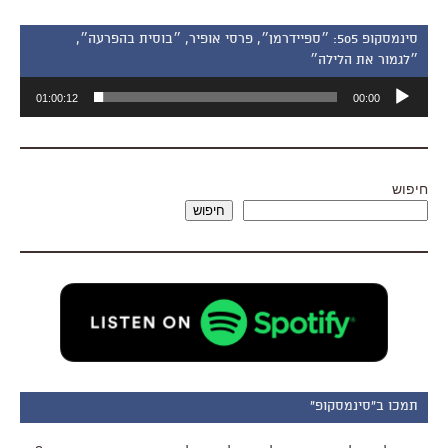
סינמסקופ 505: ״ספיידרמן״, פרסי אופיר, ״בוסית בהפרעה״,
״לגמור את הלילה״
נגן
01:00:12
00:00
אודיו
חיפוש
חיפוש
תמכו ב"סינמסקופ"