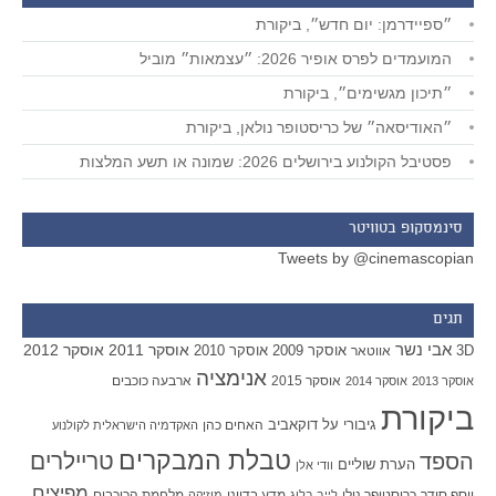
״ספיידרמן: יום חדש״, ביקורת
המועמדים לפרס אופיר 2026: ״עצמאות״ מוביל
״תיכון מגשימים״, ביקורת
״האודיסאה״ של כריסטופר נולאן, ביקורת
פסטיבל הקולנוע בירושלים 2026: שמונה או תשע המלצות
סינמסקופ בטוויטר
Tweets by @cinemascopian
תגים
אבי נשר
אוסקר 2011
אוסקר 2012
אוסקר 2009
אוסקר 2010
3D
אווטאר
אנימציה
אוסקר 2015
ארבעה כוכבים
אוסקר 2013
אוסקר 2014
ביקורת
גיבורי על
דוקאביב
האחים כהן
האקדמיה הישראלית לקולנוע
טבלת המבקרים
טריילרים
הספד
הערת שוליים
וודי אלן
מפיצים
יוסף סידר
כריסטופר נולן
מדע בדיוני
מלחמת הכוכבים
לייב בלוג
מוזיקה