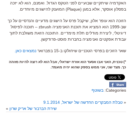
האקדמיה שיתקיים שבועיים לפני הטקס הגדול. ואמנם, הוא לא יזכה
בפסלון אוסקר, אלא במגן (Plaque) המוענק להישגים מיוחדים.
הזוכה הוא עופר אלון, שיקבל פרס על הישגים מדעיים והנדסיים על כך
שב-1999 הוא המציא את תוכנת האנימציה zbrush – תוכנה לפיסול
דיגיטלי, ליצירת מודלים תלת מימדיים. התוכנה הזאת משולבת לתוך
עבודת אפקטים ואנימציה בחברות פוסט-פרודקשן.
שאר הזוכים בפרסי הטכניים שיחולקו ב-15 בפברואר
נמצאים כאן.
*) טכנית, האני אבו אסעד הוא אזרח ישראלי, אבל הוא לא רוצה להיות מזוהה
כך. מצד שני, אני ממש בספק שהוא יהיה מועמד.
Categories:
בשוטף
«
טבלת המבקרים החדשה של ישראל, 9.1.2014
שירת הברבור של אריק שרון
»