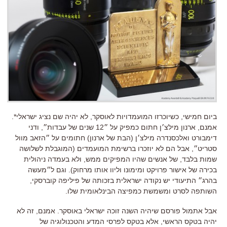
ביום חמישי, כשיוכרזו המועמדויות לאוסקר, לא יהיה שם נציג ישראלי*.
אמנם, ארנון מילצ׳ן חתום כמפיק על ״12 שנים של עבדות״, ודני
דימבורט ואלכסנדרה מילצ׳ן (הבת של ארנון) חתומים על ״הזאב מוול
סטריט״, אבל הם לא יוזכרו ברשימת המועמדים (המוגבלת לשלושה
שמות בלבד, של אנשים שהיו המפיקים ממש, ולא בעמדה ניהולית
בכירה של אישור פרויקט ומימונו וליוו אותו מרחוק). וגם ל״מעשה
בהרג״ התיעודי יש נקודה ישראלית בזכותה של פיליפה קוברסקי,
השותפה לסרט ומשמשת כמפיצה הבינלאומית שלו.
אבל אתמול פורסם שיהיה השנה זוכה ישראלי באוסקר.
אמנם, זה לא
יהיה בטקס הראשי, אלא בטקס לפרסי המדע והטכנולוגיה של