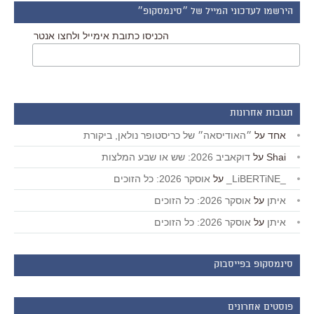
הירשמו לעדכוני המייל של ״סינמסקופ״
הכניסו כתובת אימייל ולחצו אנטר
תגובות אחרונות
אחד
על
״האודיסאה״ של כריסטופר נולאן, ביקורת
Shai
על
דוקאביב 2026: שש או שבע המלצות
_LiBERTiNE_
על
אוסקר 2026: כל הזוכים
איתן
על
אוסקר 2026: כל הזוכים
איתן
על
אוסקר 2026: כל הזוכים
סינמסקופ בפייסבוק
פוסטים אחרונים