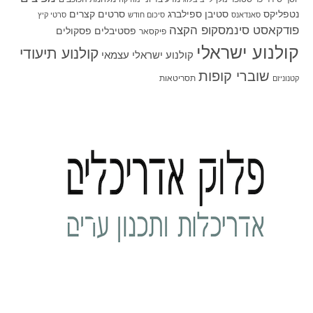
סטיבן ספילברג
סרטים קצרים
נטפליקס
סאנדאנס
סיכום חודש
סרטי קיץ
פודקאסט סינמסקופ הקצה
פסטיבלים
פסקולים
פיקסאר
קולנוע ישראלי
קולנוע תיעודי
קולנוע ישראלי עצמאי
שוברי קופות
תסריטאות
קטנוניזם