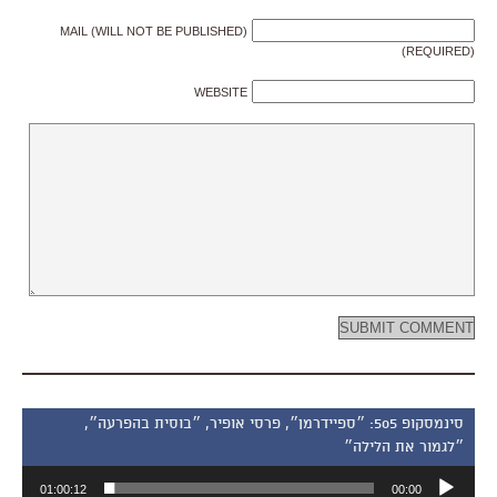
MAIL (WILL NOT BE PUBLISHED)
(REQUIRED)
WEBSITE
סינמסקופ 505: ״ספיידרמן״, פרסי אופיר, ״בוסית בהפרעה״,
״לגמור את הלילה״
נגן
01:00:12
00:00