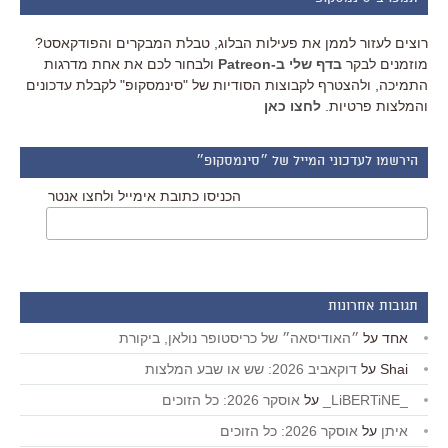
רוצים לעזור לממן את פעילות הבלוג, טבלת המבקרים והפודקאסט?
מוזמנים לבקר
בדף שלי ב-Patreon
ולבחור לכם את אחת מדרגות
התמיכה, ולהצטרף לקבוצות הסודיות של "סינמסקופ" לקבלת עדכונים
והמלצות פרטיות.
לחצו כאן
הירשמו לעדכוני המייל של ״סינמסקופ״
הכניסו כתובת אימייל ולחצו אנטר
תגובות אחרונות
אחד
על
״האודיסאה״ של כריסטופר נולאן, ביקורת
Shai
על
דוקאביב 2026: שש או שבע המלצות
_LiBERTiNE_
על
אוסקר 2026: כל הזוכים
איתן
על
אוסקר 2026: כל הזוכים