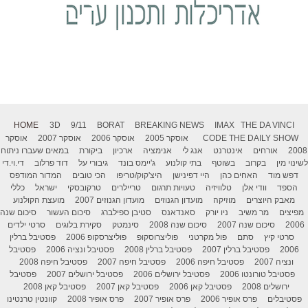
HOME
3D
9/11
BORAT
BREAKING NEWS
IMAX
THE DA VINCI
THE DAILY SHOW
CODE
אוסקר 2005
אוסקר 2006
אוסקר 2007
אוסקר
2008
אורחים
אינטרנט
אנג לי
אנימציה
ארכיון
ביקורת
במאים שעברו ניתוח
לשינוי מין
בקרוב
בשוטף
בתי קולנוע
ג'יימס בונד
גיבורי על
דוד פרלוב
די.וי.די
דפש מוד
האחים כהן
היי דפינישן
היצ'קוק/טריפו
הכי טובים
המדור המודפס
הספד
וודי אלן
טלוויזיה
טעויות תרגום
טריילרים
טרקובסקי
ישראל
כללי
מאבק היוצרים
מוזיקה
מועדון הגנוזים
מועדון הגנוזים 2007
מועצת הקולנוע
מפיצים
מר משיב
ניו יורק
סאנדאנס
סטיבן ספילברג
סיכום העשור
סיכום שנה
2006
סיכום שנה 2007
סיכום שנה 2008
סינמטק
סקירת בלוגים
סרטי ילדים
סרטי קיץ
סתם
פול מקרטני
פוליצרוסקופ
פוליצרסקופ 2006
פסטיבל ברלין
2006
פסטיבל ברלין 2007
פסטיבל ברלין 2008
פסטיבל ונציה 2006
פסטיבל
ונציה 2007
פסטיבל חיפה 2006
פסטיבל חיפה 2007
פסטיבל חיפה 2008
פסטיבל טורונטו 2006
פסטיבל ירושלים 2006
פסטיבל ירושלים 2007
פסטיבל
ירושלים 2008
פסטיבל קאן 2006
פסטיבל קאן 2007
פסטיבל קאן 2008
פסטיבלים
פרס אופיר 2006
פרס אופיר 2007
פרס אופיר 2008
קוונטין טרנטינו