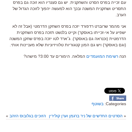
עם זכייה בפרס הסרט והשחקנית. יש גם סצנריו הוא זוכה גם בפרס
התסריט ושחקנית המשנה ובכך הוא למעשה יהפוך לזוכה הגדול של
הערב.
אני מהמר שרוברט רדפורד יזכה בפרס השחקן הדרמטי (אבל זה לא
ישפיע על אי-זכייתו באוסקר) וקייט בלנשט תזכה בפרס השחקנית
הדרמטית (וכנראה גם באוסקר). ג׳ארד לטו יזכה בפרס שחקן המשנה
(וגם באוסקר) ויש גם המון קטגוריות טלוויזיוניות שלא מעניינות אותי.
הנה
רשימת המועמדים
המלאה. הימורים עד 3:00? מישהו?
Categories:
בשוטף
«
הסרטים החדשים של ניר ברגמן וערן קולירין
הזוכים בגלובוס הזהב
»