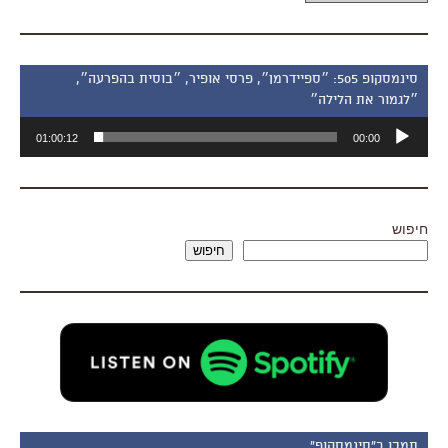
סינמסקופ 505: ״ספיידרמן״, פרסי אופיר, ״בוסית בהפרעה״,
״לגמור את הלילה״
נגן
01:00:12
00:00
אודיו
חיפוש
חיפוש
תמכו ב"סינמסקופ"