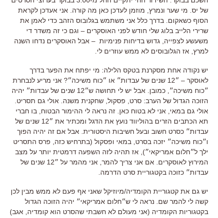
של יס. מי שער ונמרץ, מוזמן לעדכן כאן מה קורה. אני אעדכן לקראת
הסוף כשאקום. בדרך כלל אני משתמש בגלובוס הזהב כדי לאמן את
שרירי הלייב בלוג שלי חודש לפני האוסקרים – וגם כי זה משדר די
משעשע לצפייה, גדוש בדיחות פנימיות – אבל האוסקרים נדחו השנה
למרץ, אז הגלובוסים לא ממש עוזרים לי.
יש נקודה אחת מסקרנת בטקס הלילה: מי יפתח את הפער בדרך
לאוסקר – ״12 שנים של עבדות״ או ״כוח משיכה״? אני מריע לנבחרת
״כוח משיכה״, כמובן. אבל יש לי תחושה ש״12 שנים של עבדות״ יהיה
הזוכה הגדול של הערב: סרט, פסקול, שחקנית משנה. אולי גם תסריט.
אולי גם במאי, אני לא בטוח כאן. זה נראה לי ההימור הבטוח, בו חברי
תא הכתבים הזרים בהוליווד נועץ את הדגל ומכתיר את ״12 שנים של
עבדות״ כסרט חשוב ובעל חשיבות היסטורית. אבל אם זה יהיה הפוך
ו״כוח משיכה״ יזכה בסרט, במאי ופסקול (בתרחיש כזה, פרס התסריט
ילך ל״חלום אמריקאי״), אז תהיה לזה השפעה דרמטית יותר על מצב
המירוץ לאוסקרים. אם אני צריך להמר, אני מהמר על ״12 שנים של
עבדות״ כזוכה בקטגוריית סרט הדרמה.
יש גם את קטגוריית הקומדיה/מיוזיקל שאני אף פעם לא ממש מבין לכן
קשה לי להמר שם. נראה לי ש״חלום אמריקאי״ יהיה הזוכה הגדול
בקטגוריות הקומדיה (אני מעולם לא חשבתי שהסרט הוא קומדיה, אגב)