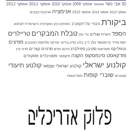
אבי נשר
אוסקר 2011
אוסקר 2012
אוסקר 2009
אוסקר 2010
3D
אווטאר
אנימציה
אוסקר 2015
ארבעה כוכבים
אוסקר 2013
אוסקר 2014
ביקורת
גיבורי על
דוקאביב
האחים כהן
האקדמיה הישראלית לקולנוע
טבלת המבקרים
טריילרים
הספד
הערת שוליים
וודי אלן
מפיצים
יוסף סידר
כריסטופר נולן
מדע בדיוני
מלחמת הכוכבים
לייב בלוג
מוזיקה
סטיבן ספילברג
סרטים קצרים
נטפליקס
סאנדאנס
סיכום חודש
סרטי קיץ
פודקאסט סינמסקופ הקצה
פסטיבלים
פסקולים
פיקסאר
קולנוע ישראלי
קולנוע תיעודי
קולנוע ישראלי עצמאי
שוברי קופות
תסריטאות
קטנוניזם