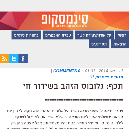
ראשי
על אודות/יצירת קשר
טבלת המבקרים
ביקורות סרטים
הרצאות
תסריט.ים
13 ינואר 2014 | 01:01
~
0 COMMENTS
|
תגובות פייסבוק
תכף: גלובוס הזהב בשידור חי
==================================
צר לי. נראה לי שאני מדלג השנה על גלובוס הזהב. הוא תקוע לי בין יום
הוראה ירושלמי אחד ליום הוראה ירושלמי שני ואני לא יכול לשרוף
לילה. טינה פיי ואיימי פוהלר בטח יהיו מצחיקות, אבל אצפה בהן רק
השכם בבוקר. השידור החי יתקיים החל מ-3:00 בבוקר בערוצי הסרטים