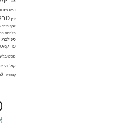
האקדמיה הי
טבל
אלן
יוסף סידר
כ
מלחמת הכו
ספילברג
ס
פודקאסט
פסטיבלים
קולנוע י
שו
קטנוניזם