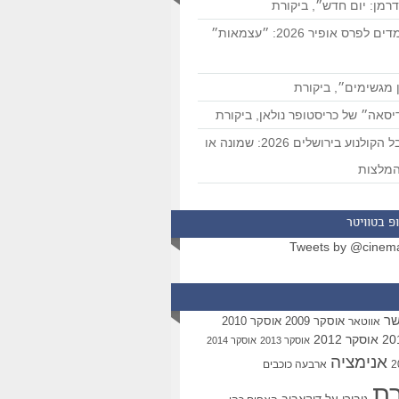
רמן: יום חדש״, ביקורת
המועמדים לפרס אופיר 2026: ״עצמאות״
 מגשימים״, ביקורת
סאה״ של כריסטופר נולאן, ביקורת
פסטיבל הקולנוע בירושלים 2026: שמונה או
מלצות
פ בטוויטר
Tweets by @cinem
שר
אוסקר 2009
אוסקר 2010
אווטאר
אוסקר 2012
אוסקר 2013
אוסקר 2014
אנימציה
ארבעה כוכבים
רת