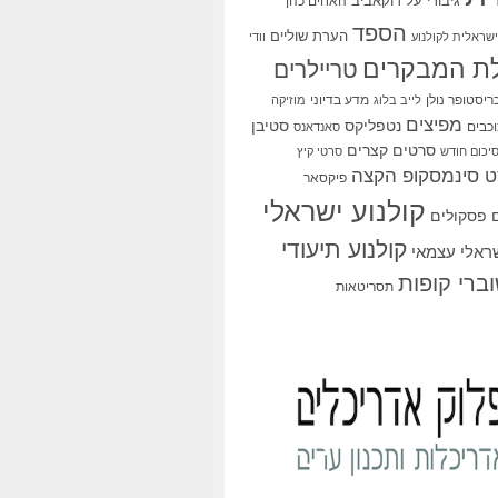
גיבורי על
דוקאביב
האחים כהן
הספד
הערת שוליים
שראלית לקולנוע
וודי
ת המבקרים
טריילרים
ריסטופר נולן
מדע בדיוני
לייב בלוג
מוזיקה
מפיצים
סטיבן
נטפליקס
כבים
סאנדאנס
סרטים קצרים
יכום חודש
סרטי קיץ
 סינמסקופ הקצה
פיקסאר
קולנוע ישראלי
פסקולים
קולנוע תיעודי
שראלי עצמאי
ברי קופות
תסריטאות