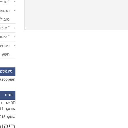
״ספייד
מוביל
״תיכון
״האודי
תשע ה
סינמסקו
ascopian
תגים
אבי נ
3D
אוסקר 2011
אוסקר 2015
ביקו