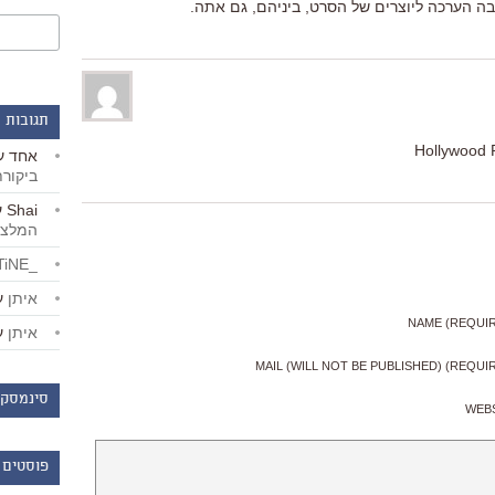
בה הערכה ליוצרים של הסרט, ביניהם, גם אתה.
תגובות 
Hollywood 
אחד
ע
ביקור
Shai
ע
המלצו
_LiBERTiNE_
איתן
ע
NAME (REQUI
איתן
ע
MAIL (WILL NOT BE PUBLISHED) (REQUI
סינמסקו
WEB
פוסטים 