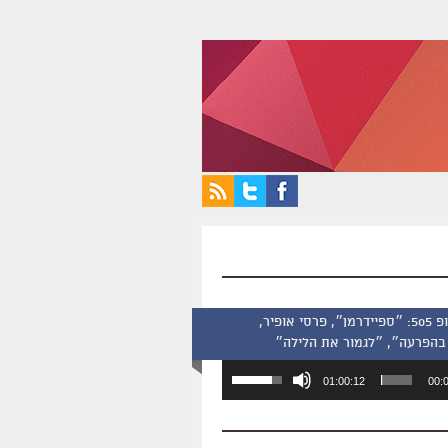
סינמסקופ 505: ״ספיידרמן״, פרסי אופיר,
בהפרעה״, ״לגמור את הלילה״
השתמש
01:00:12
00:
במקש
למעלה/למטה
כדי