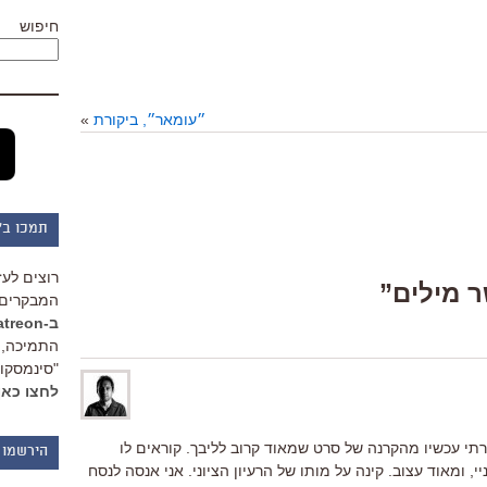
חיפוש
״עומאר״, ביקורת
»
תמכו ב"
רוצים לעז
המבקרים 
ב-Patreon
התמיכה, 
"סינמסקופ
לחצו כאן
רתי עכשיו מהקרנה של סרט שמאוד קרוב לליבך. קוראים לו
הירשמו 
, ומאוד עצוב. קינה על מותו של הרעיון הציוני. אני אנסה לנסח