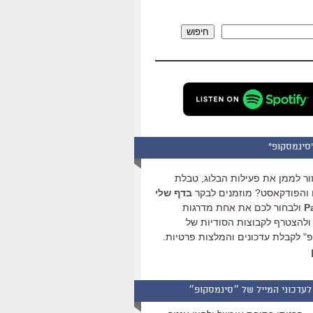
להגביר
או
חיפוש
להנמיך
עוצמת
שמע.
סינמסקופ"
ור לממן את פעילות הבלוג, טבלת
והפודקאסט? מוזמנים לבקר
בדף שלי
ולבחור לכם את אחת מדרגות
ולהצטרף לקבוצות הסודיות של
" לקבלת עדכונים והמלצות פרטיות.
לעדכוני המייל של ״סינמסקופ״