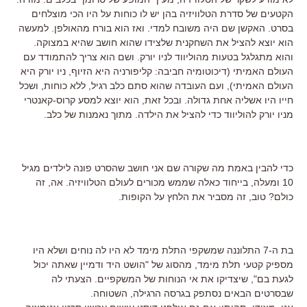
הקטעים של סדרת הטלוויזיה בהן יש לו כוחות על היו הכי מוצלחים
בסרט. האקשן שם היה משובח למדי. ואז הוא בורח מהאולפן. למעשה
הוא יוצא להציל את השחקנית שלצידו שהוא חושב שהיא במצוקה.
והוא מתגלגל בטעות מהוליווד לניו יורק. ושם הוא צריך להתמודד עם
העולם האמיתי (דיכוטומיה חביבה: קליפורניה היא הזיוף, ניו יורק היא
העולם האמיתי), ועם העובדה שהוא סתם כלב רגיל, ללא כוחות, ושכל
חייו היו אשליה אחת גדולה. ובכל זאת, הוא יוצא למסע קרוס-קאנטרי
מניו יורק להוליווד כדי להציל את הילדה. מתוך נאמנות של כלב.
כדי להבין באמת מה שקורה שם אני חושב שהסרט פונה לילדים מגיל
10 ומעלה, בייחוד כאלה שממש מכורים לעולם הטלוויזיה. אה, זה
כולם? טוב, זה מסביר את הלחץ על הקופות.
בת ה-7 התלוננה שמשקפי התלת מימד לא היו לה נוחים ושלא היו
מספיק קטעי תלת מימד, מהסוג של "הושט היד ודמיין שאתה יכול
לגעת בם", שיצדיקו את אי הנוחות של המשקפיים. הצעתי לה
שבסרטים הבאים נסתפק בגרסה הרגילה, השטוחה.