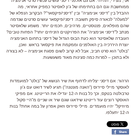
אני, מצידי, תהיתי: אם גם אולפני דיסני עושים עכשיו סרטי אנימציה
ממוחשבת וגם הם בחתימתו של ג'ון לאסיטר כמפיק אחראי, מה
ההבדל בין "דיסני אנימציה" ובין "דיסני/פיקסאר"? הבקרוב הנפלא של
"למעלה" לכאורה סיפק תשובה: דיסני/פיקסאר עושים סרטים שנדמה
שהם מופלאים, פנטסטיים, מרהיבים, חכמים יותר. משמע שלאסיטר
מנתב ל"דיסני אנימציה" את הפרויקטים הזניחים יותר? הפחות טובים?
העובדה שלאסיטר הוא כעת הבוס הגדול של דיסני בתחום האנימציה
יוצרת היררכיה בין האולפנים וממקמת את פיקסאר בראש. ואכן,
"בולט" הוא סרט חביב, אבל לא קרוב לשום פסגת אנימציה – לא בצורה
ולא בתוכן – למרות כמה סצינות מאוד משעשעות.
הרהור: אם דיסני יצליחו לדחוף את שיר הנושא של "בולט" למועמדות
לאוסקר מיילי סיירוס ("האנה מונטנה") תגיע לשיר דואט עם ג'ון
טרבולטה בטקס, וכך כל בנות ה-12 יגדילו את הרייטינג. אם מפיקי
האוסקר רוצים עוד רייטינג שידאגו שגם שיר או שניים מ"היי סקול
מיוזיקל" יהיו מועמדים. מיילי סיירוס וזאק אפרון על במה אחת? בנות
ה-12 יתעלפו.