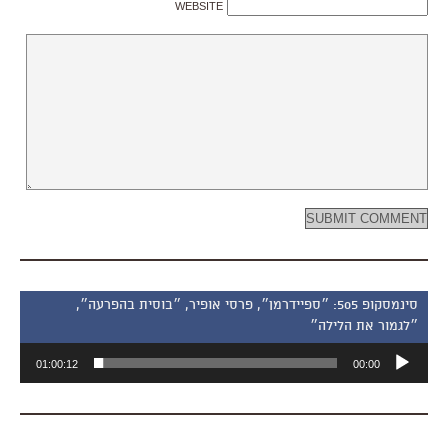
WEBSITE
סינמסקופ 505: ״ספיידרמן״, פרסי אופיר, ״בוסית בהפרעה״,
״לגמור את הלילה״
נגן
01:00:12
00:00
אודיו