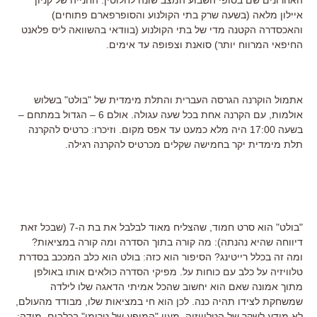
איילון מלאה (בשעה שרק בתי הקולנוע והסופרפארם פתוחים)
והאכסדרה הקטנה מדי של בתי הקולנוע (בוודאי בהשוואה ליס פלאנט
החיפאי המרווח יותר) סואנת וצפופה עד אימים.
אתמול הוקרנה הגרסה העברית והתלת מימדית של "בולט" בשלוש
אולמות, עם הקרנה אחת בכל שעה עגולה. אולם 6 – הגדול במתחם –
בשעה 17:00 היה מלא כמעט עד אפס מקום. וזיכרו: כרטיס להקרנה
תלת מימדית יקר בחמישה שקלים מכרטיס להקרנה רגילה.
"בולט" הוא סרט חמוד, שהצליח מאוד לבלבל את בת ה-7 (שבכל זאת
דיווחה שהיא נהנתה): מה קורה בתוך הסדרה ומה קורה במציאות?
ומה זה בכלל רייטינג? הסיפור הוא כזה: בולט הוא כלב המככב בסדרת
טלוויזיה על כלב עם כוחות על. מפיקי הסדרה כולאים אותו באולפן
מתוך אמונה שאם הוא יחשוב שהכל אמיתי הדאגה שלו לילדה
שמשחקת לצידו תהיה כנה. לכן הוא חי במציאות שלו, מבודד מהעולם,
לא מודע לשקר של הטלוויזיה, מעין "המופע של טרומן" בכלבים. מודה: