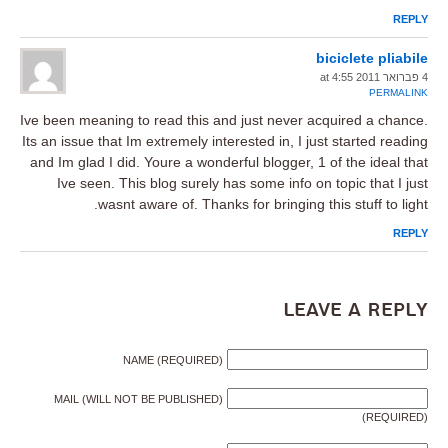
REPLY
biciclete pliabile
4 פברואר 2011 at 4:55
PERMALINK
Ive been meaning to read this and just never acquired a chance.
Its an issue that Im extremely interested in, I just started reading
and Im glad I did. Youre a wonderful blogger, 1 of the ideal that
Ive seen. This blog surely has some info on topic that I just
wasnt aware of. Thanks for bringing this stuff to light.
REPLY
Leave a Reply
NAME (REQUIRED)
MAIL (WILL NOT BE PUBLISHED)
(REQUIRED)