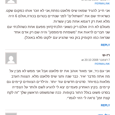
PERMALINK
אני חייב להגיד שמאז שיס פלאנט נפתח,אני לא זוכר אותו כמקום שקט.
כשראיתי שם את "השתולים" לפני שנתיים בטרום בכורה,אולם 6 היה
מלא.זאת רק דוגמא אחת מבין עשרות.
מעולם לא היה אולם ריק כשאני הלכתי(חוץ מפעם אחת כשהלכתי עם
שני חברים לראות את "משפחת סימפסון" והיה שם רק אדם אחד
שנראה כמו הקומיק בוק גאי שהגיע עם ילקוט מלא באוכל).
REPLY
רז-ש
7 דצמבר 2008 at 20:10
PERMALINK
אני עם ניר, אני מאוד אוהב את יס פלאנט אבל אני ממש לא מבין על
מה אתה מדבר יאיר. כבר שנה וחצי שיס פלאנט מלא. הצגות הערב
מלאות במיוחד. סרטים חדשים עוד יותר. והילדים הצווחים קיימים גם
קיימים. בקיץ האחרון פעמיים יצא לי להגיע לשם ולותר על הצפייה
בסרט פשוט בגלל התור בקופות. ככה שהמשפט הראשון שלך "זה לקח
קצת זמן" נראה לי הזוי לגמרי.
REPLY