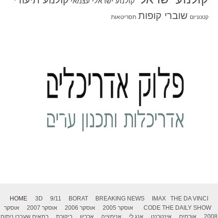
קולנוע ישראלי עצמאי
שוברי קופות
תסריטאות
קטנוניזם
HOME
3D
9/11
BORAT
BREAKING NEWS
IMAX
THE DA VINCI
THE DAILY SHOW
CODE
אוסקר 2005
אוסקר 2006
אוסקר 2007
אוסקר
2008
אורחים
אינטרנט
אנג לי
אנימציה
ארכיון
ביקורת
במאים שעברו ניתוח