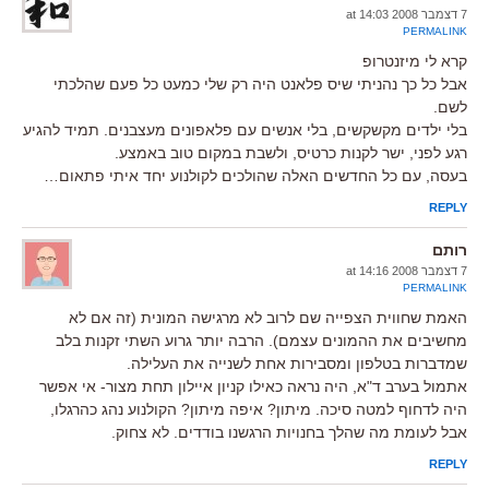
7 דצמבר 2008 at 14:03
PERMALINK
קרא לי מיזנטרופ
אבל כל כך נהניתי שיס פלאנט היה רק שלי כמעט כל פעם שהלכתי
לשם.
בלי ילדים מקשקשים, בלי אנשים עם פלאפונים מעצבנים. תמיד להגיע
רגע לפני, ישר לקנות כרטיס, ולשבת במקום טוב באמצע.
בעסה, עם כל החדשים האלה שהולכים לקולנוע יחד איתי פתאום…
REPLY
רותם
7 דצמבר 2008 at 14:16
PERMALINK
האמת שחווית הצפייה שם לרוב לא מרגישה המונית (זה אם לא
מחשיבים את ההמונים עצמם). הרבה יותר גרוע השתי זקנות בלב
שמדברות בטלפון ומסבירות אחת לשנייה את העלילה.
אתמול בערב ד"א, היה נראה כאילו קניון איילון תחת מצור- אי אפשר
היה לדחוף למטה סיכה. מיתון? איפה מיתון? הקולנוע נהג כהרגלו,
אבל לעומת מה שהלך בחנויות הרגשנו בודדים. לא צחוק.
REPLY