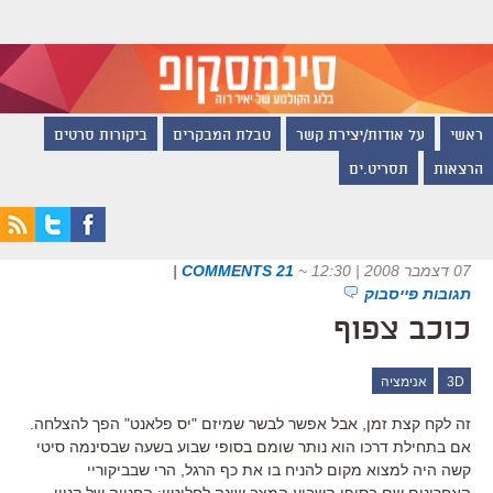
ראשי
על אודות/יצירת קשר
טבלת המבקרים
ביקורות סרטים
הרצאות
תסריט.ים
07 דצמבר 2008 | 12:30
~
21 COMMENTS
|
תגובות פייסבוק
כוכב צפוף
3D
אנימציה
זה לקח קצת זמן, אבל אפשר לבשר שמיזם "יס פלאנט" הפך להצלחה.
אם בתחילת דרכו הוא נותר שומם בסופי שבוע בשעה שבסינמה סיטי
קשה היה למצוא מקום להניח בו את כף הרגל, הרי שבביקוריי
האחרונים שם בסופי השבוע המצב שונה לחלוטין: החנייה של קניון