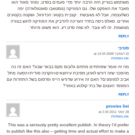
משתמש בטריק הזה הרבה יותר מדי פעמים בסרט, ומהר מאוד הוא
מאבד את האפקט שלו. גם המוזיקה (גוסטאבו סאנטולאז'ה) יפה
כשלעצמה, אבל לא מגובשת : קצבית בקטעי הכדורגל, ושקטה בקטעים
אחרים. סאלס ניסה בחדר העריכה להדביק את המוזיקה לרגש בצורה
מגושמת. זה לא עובד. לא שזה סרט רע. הוא פשוט מיותר.
REPLY
סטיבי
10 דצמבר 2008 at 14:34
PERMALINK
מה זה אומר שפותחים מתחם גלובוס מקס בבאר שבע? האם זה כה
מהפכני שזה דורש לארגן מסיבת עיתונאים+הקרנה סודית+הסעה מתל
אביב למוזמנים? האם זה אירוע שדורש הייפ ופרסום בשל התחרות עם
המספר העצום של בתי קולנוע באזור?
REPLY
proxies list
28 ינואר 2011 at 2:34
PERMALINK
This was a seriously pretty excellent publish. In theory I’d prefer
to publish like this also – getting time and actual effort to make a