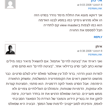
אלי כהן
8 דצמבר 2008 at 9:03
PERMALINK
אני דווקא מוצא את התלת מימד נהדר בסרט הזה
הו אלא מרגיש גימיקי כמו במסע לבטו האדמה
הוא כמו לצפות בview master קם לתחייה
חבל לפספס את החוויה
REPLY
איתן
8 דצמבר 2008 at 9:38
PERMALINK
ואני ראיתי את "בעיטה לחיים" אתמול. אם להשאיל מיאיר כמה מילים
שהוא כתב לגבי סרט ברזילאי אחר, "בעיטה לחיים" הוא סתם סרט.
למרות הגוון הדהוי, ברור לכל עין שוולטר סאלס יודע לצלם סרטים. כבר
מהשוט הראשון רואים את הקומפוזיציה המושלמת, ומשחק התאורה
היפהפה. אבל הסרט מאוד לוקה דרמטית. הוא סתמי, הסצינות קצרות
ולא עמוקות, הדמויות שטוחות, והמהלכים העלילתיים צפויים ולא
ממש מעניינים. כנראה שסאלס הרגיש את זה בחדר העריכה, וניסה
לתקן את זה בטריק הידוע והמוכר של הורדת כל הסאונד הסביבתי
לאפס, והפיכתו לסובייקטיבי לדמות שעל המסך. הבעיה היא שסאלס