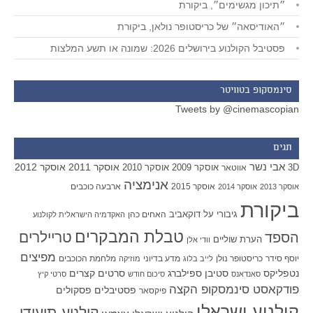
״תיכון מגשימים״, ביקורת
״האודיסאה״ של כריסטופר נולאן, ביקורת
פסטיבל הקולנוע בירושלים 2026: שמונה או תשע המלצות
סינמסקופ בטוויטר
Tweets by @cinemascopian
תגים
אבי נשר
אוסקר 2011
אוסקר 2012
אוסקר 2009
אוסקר 2010
3D
אווטאר
אנימציה
אוסקר 2015
ארבעה כוכבים
אוסקר 2013
אוסקר 2014
ביקורת
גיבורי על
דוקאביב
האחים כהן
האקדמיה הישראלית לקולנוע
טבלת המבקרים
טריילרים
הספד
הערת שוליים
וודי אלן
מפיצים
יוסף סידר
כריסטופר נולן
מדע בדיוני
מלחמת הכוכבים
לייב בלוג
מוזיקה
סטיבן ספילברג
סרטים קצרים
נטפליקס
סאנדאנס
סיכום חודש
סרטי קיץ
פודקאסט סינמסקופ הקצה
פסטיבלים
פסקולים
פיקסאר
קולנוע ישראלי
קולנוע תיעודי