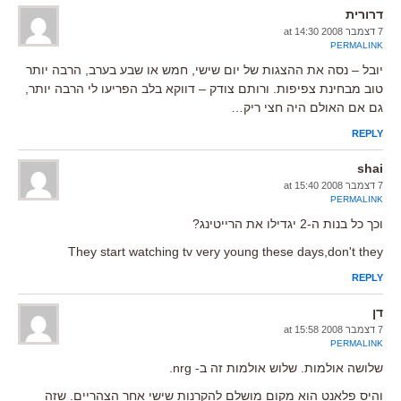
דרורית
7 דצמבר 2008 at 14:30
PERMALINK
יובל – נסה את ההצגות של יום שישי, חמש או שבע בערב, הרבה יותר
טוב מבחינת צפיפות. ורותם צודק – דווקא בלב הפריעו לי הרבה יותר,
גם אם האולם היה חצי ריק…
REPLY
shai
7 דצמבר 2008 at 15:40
PERMALINK
וכך כל בנות ה-2 יגדילו את הרייטינג?
They start watching tv very young these days,don't they
REPLY
דן
7 דצמבר 2008 at 15:58
PERMALINK
שלושה אולמות. שלוש אולמות זה ב- nrg.
והיס פלאנט הוא מקום מושלם להקרנות שישי אחר הצהריים. שזה