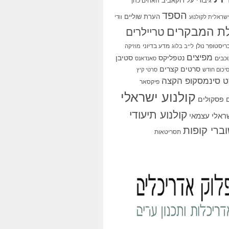
גיבורי על
דוקאביב
האחים כהן
הספד
הערת שוליים
שראלית לקולנוע
וודי
ת המבקרים
טריילרים
ריסטופר נולן
מדע בדיוני
לייב בלוג
מוזיקה
מפיצים
סטיבן
נטפליקס
כבים
סאנדאנס
סרטים קצרים
יכום חודש
סרטי קיץ
 סינמסקופ הקצה
פיקסאר
קולנוע ישראלי
פסקולים
קולנוע תיעודי
שראלי עצמאי
ברי קופות
תסריטאות