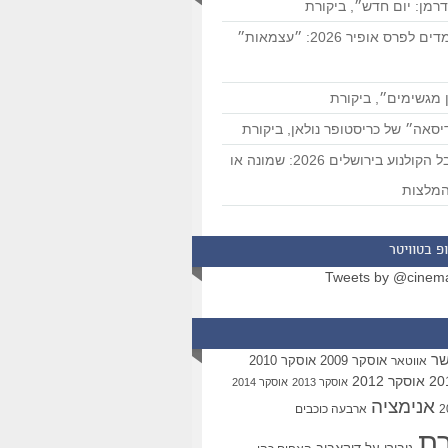
רמן: יום חדש״, ביקורת
המועמדים לפרס אופיר 2026: ״עצמאות״
 מגשימים״, ביקורת
סאה״ של כריסטופר נולאן, ביקורת
פסטיבל הקולנוע בירושלים 2026: שמונה או
מלצות
פ בטוויטר
Tweets by @cinem
שר
אוסקר 2009
אוסקר 2010
אווטאר
אוסקר 2012
אוסקר 2013
אוסקר 2014
אנימציה
ארבעה כוכבים
רת