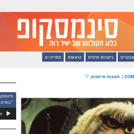
מבקרים
ביקורות סרטים
הרצאות
תסריט.ים
|
תגובות פייסבוק
״בוסית 
נגן
00
אודיו