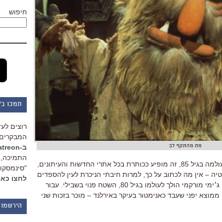
חיפוש
תמכו ב"
רוצים לעז
המבקרים 
מת מהתקף לב
ב-Patreon
התמיכה, 
אתם מבינים, כששירלי טמפל הולכת לעולמה בגיל 85, זה מופיע ככותרת בכל אתרי החדשות והעיתונים,
"סינמסקופ
טיה – אין מה לכתוב על כך, למרות חיבתי הניכרת לעין להספדים
לחצו כאן
מעל דפי בלוג זה. מצד שני, כשאיש כמו ג׳ימי מורקמי הולך לעולמו בגיל 80, השטח פנוי בשבילי. עבור
 ממוצא יפני שעבד כאנימטור בעיקר באירלנד – מוכר בזכות שני
הירשמו 