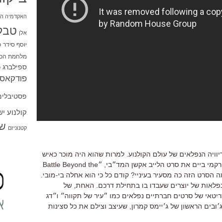
האקדמיה הי
טבל
אלן
יוסף סידר
כ
מלחמת הכו
ספילברג
ס
פודקאסט
פסטיבלים
קולנוע י
שו
קטנוניזם
וויה הנפלאים של עולם הקולנוע. למרות שהוא היה מוכר כאיש
אנימציה (שהיה אף מועמד לאוסקר) מורקמי ביים את סרט הלייב אקשן המד״בי, ״Battle Beyond the
 שהפיק רוג׳ר קורמן ב-1980. למה הסרט הזה כה מסעיר בעיניי? קודם כל כי הוא אחלה בי-מובי.
נפלאות של יוצרים שעבדו בו בתחילת דרכם. האחת, של
ריטאי של סרטים חברתיים נפלאים כמו ״עיר של תקווה״ ו״דג
בים הראשון של ג׳יימס קמרון, שעיצב וצילם את כל סצינות