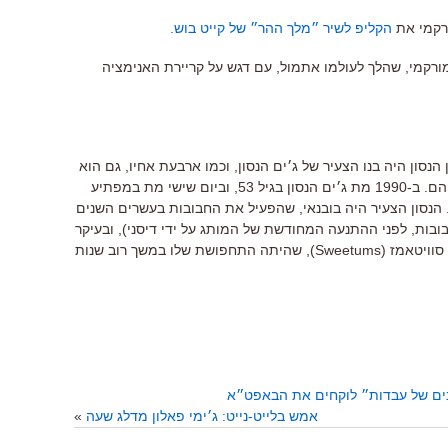
הקליפ לשיר ״מלך ההר״ של קייט בוש.
רקמי, שהלך לעולמו אתמול, עם דגש על קריירת האנימציה
ון הנסון היה בנו הצעיר של ג׳ים הנסון, וכמו ארבעת אחיו, גם הוא
היה קשור לממלכת החבובות שבנה אביהם. ב-1990 מת ג׳ים הנסון בגיל 53, וביום שישי מת במפתיע
ן מהתקף לב והוא בן 48 בלבד. הנסון הצעיר היה בובנאי, שהפעיל את החבובות בעשרים השנים
ות, לפני ההתנעה המחודשת של המותג על ידי דיסני), ובעיקר
הוא היה מזוהה עם דמות העוג הענקית סוויטאמז (Sweetums), שהיתה התחפושת שלו במשך רוב שנות
אמש בלייט-נייט: ג׳ימי פאלון מדלג שעה
»