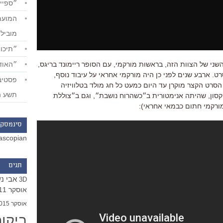
״ספייד
מוביל
״תיכון
ני של הצוות הזה, בראשות מורקמי, עם הסופר ריימונד בריגס,
״האודי
. ארבע שנים לפני כן היה מורקמי אחראי על עיבוד נוסף,
הסרט הקצר מוקרן עד היום כמעט כל חג מולד בטלוויזיה
תשע ה
׳קסון, שהיתה אנימטורית ב״כשהרוח נושבת״, וגם ב״צוללת
מורקמי חתום כבמאי אחראי):
סינמסקו
ascopian
תגים
אבי נ
3D
אוסקר 2011
אוסקר 2015
ביקו