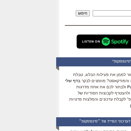
להגביר
או
חיפוש
להנמיך
עוצמת
שמע.
סינמסקופ"
ור לממן את פעילות הבלוג, טבלת
והפודקאסט? מוזמנים לבקר
בדף שלי
ולבחור לכם את אחת מדרגות
ולהצטרף לקבוצות הסודיות של
" לקבלת עדכונים והמלצות פרטיות.
לעדכוני המייל של ״סינמסקופ״