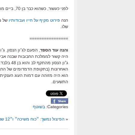
לפני כעשור, כשהוא כבר בן 70, ביים מורקמי את
הנה
פירוט מקיף על חייו ועבודותיו
של מו
שלו.
================
והנה עוד הספד
, הפעם לג׳ון הנסון. ג׳
ג׳ון הנסו
האחרונות (בתקופת הדמדומים של החבוב
התשעים.
Categories:
בשוטף
«
הפיצול נמשך: ״כוח משיכה״ ו״12 שנים של עבדות״ לוקחים את הבאפט״א