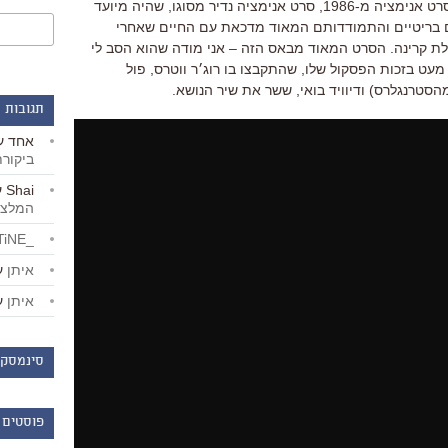
העיקרי שבהם הוא ״כשהרוח נושבת״, סרט אנימציה מ-1986, סרט אנימציה נדיר מסוגו, שהיה מיועד
ים בריטיים והתמודדותם המאוד מדכאת עם החיים שאחרי
ת קרינה. הסרט המאוד מבאס הזה – אני מודה שהוא הסב לי
עט בזכות הפסקול שלו, שהתקבצו בו רוג׳ר ווטרס, פול
(מהסטרנגלרס) ודיוויד בואי, ששר את שיר הנושא.
תגובות 
אחד
ע
ביקור
Shai
ע
המלצו
_LiBERTiNE_
איתן
ע
איתן
ע
סינמסקו
פוסטים 