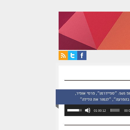
סינמסקופ 505: ״ספיידרמן״, פרסי אופיר,
בהפרעה״, ״לגמור את הלילה״
השתמש
01:00:12
00:
במקש
למעלה/למטה
כדי