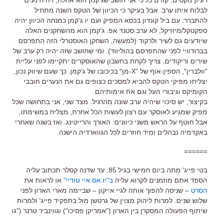
לבלות איתו ערב. אבל בעיקר כי הכיוון של הטקס השנה מתחיל
להתברר: עם ביל קונדון בכסא המפיק ועם יו ג'קמן כמנחה הכיוון יהיה
ספקטקל/מיוזיקל, לא ערב סטנד אפ. ג'קמן הוא מהשחקנים האלה
שיודעים גם לשיר ולרקוד (למעשה, השחקן האוסטרלי הזה התפרסם
בברודוויי לפני שהתפרסם בהוליווד). ומי שחושב שזה יהיה רק ערב של
שירים וריקודים, צריך לקחת בחשבון שהאוסקרים יתקיימו לפני עליית
"וולברין", הספין-אוף של "X-מן" בכיכובו של ג'קמן. כך שעם שיווק נכון,
יצליחו מפיקי הטקס להביא למסכים כצופים גם את הנערים חובבי
הקומיקס וגיבורי העל וגם את אימותיהם.
בקיצור, יש סיכוי שיהיה ערב שונה מהרגיל. מצד שני, אני בתחושה שכל
מפיק שמגיע לאוסקר עם רצון לעשות הכל אחרת, מצליח במשימתו,
אבל חוטף על הראש משני כיוונים: האורך והרייטינג. ואז בשנה שאחרי
באקדמיה נבהלים ומיד חוזרים לכל הגווארדיה הישנה.
======
בטי פייג' מתה ביום חמישי בגיל 85. עד שדנה קסלר תכתוב עליה
הספד אתם מוזמנים לקרוא עליה
ב"יו.אס.איי טודיי"
או לראות את
הסרט
– שניסה להפוך אותה לגיי אייקון – שביימה מארי הארון לפני
שלוש שנים. למרות ליהוק מצוין של גרטשן מול בתפקיד פייג' ולמרות
שיתוף הפעולה המסקרן בין הארון ("אמריקן פסיכו") וגווינביר טרנר ("גו