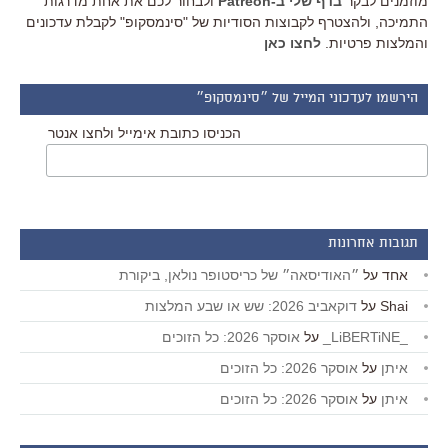
מוזמנים לבקר
בדף שלי ב-Patreon
ולבחור לכם את אחת מדרגות
התמיכה, ולהצטרף לקבוצות הסודיות של "סינמסקופ" לקבלת עדכונים
והמלצות פרטיות.
לחצו כאן
הירשמו לעדכוני המייל של ״סינמסקופ״
הכניסו כתובת אימייל ולחצו אנטר
תגובות אחרונות
אחד
על
״האודיסאה״ של כריסטופר נולאן, ביקורת
Shai
על
דוקאביב 2026: שש או שבע המלצות
_LiBERTiNE_
על
אוסקר 2026: כל הזוכים
איתן
על
אוסקר 2026: כל הזוכים
איתן
על
אוסקר 2026: כל הזוכים