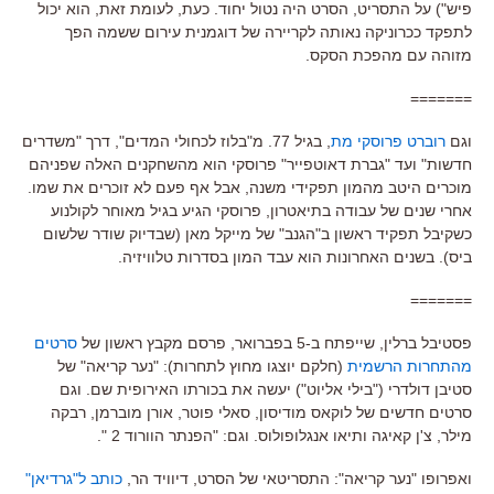
פיש") על התסריט, הסרט היה נטול יחוד. כעת, לעומת זאת, הוא יכול
לתפקד ככרוניקה נאותה לקריירה של דוגמנית עירום ששמה הפך
מזוהה עם מהפכת הסקס.
=======
וגם
רוברט פרוסקי מת
, בגיל 77. מ"בלוז לכחולי המדים", דרך "משדרים
חדשות" ועד "גברת דאוטפייר" פרוסקי הוא מהשחקנים האלה שפניהם
מוכרים היטב מהמון תפקידי משנה, אבל אף פעם לא זוכרים את שמו.
אחרי שנים של עבודה בתיאטרון, פרוסקי הגיע בגיל מאוחר לקולנוע
כשקיבל תפקיד ראשון ב"הגנב" של מייקל מאן (שבדיוק שודר שלשום
ביס). בשנים האחרונות הוא עבד המון בסדרות טלוויזיה.
=======
פסטיבל ברלין, שייפתח ב-5 בפברואר, פרסם מקבץ ראשון של
סרטים
מהתחרות הרשמית
(חלקם יוצגו מחוץ לתחרות): "נער קריאה" של
סטיבן דולדרי ("בילי אליוט") יעשה את בכורתו האירופית שם. וגם
סרטים חדשים של לוקאס מודיסון, סאלי פוטר, אורן מוברמן, רבקה
מילר, צ'ן קאיגה ותיאו אנגלופולוס. וגם: "הפנתר הוורוד 2 ".
ואפרופו "נער קריאה": התסריטאי של הסרט, דיוויד הר,
כותב ל"גרדיאן"