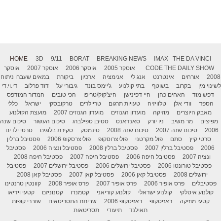
HOME
3D
9/11
BORAT
BREAKING NEWS
IMAX
THE DA VINCI
THE DAILY SHOW
CODE
אוסקר 2005
אוסקר 2006
אוסקר 2007
אוסקר
2008
אורחים
אינטרנט
אנג לי
אנימציה
ארכיון
ביקורת
במאים שעברו ניתוח
לשינוי מין
בקרוב
בשוטף
בתי קולנוע
ג'יימס בונד
גיבורי על
דוד פרלוב
די.וי.די
דפש מוד
האחים כהן
היי דפינישן
היצ'קוק/טריפו
הכי טובים
המדור המודפס
הספד
וודי אלן
טלוויזיה
טעויות תרגום
טריילרים
טרקובסקי
ישראל
כללי
מאבק היוצרים
מוזיקה
מועדון הגנוזים
מועדון הגנוזים 2007
מועצת הקולנוע
מפיצים
מר משיב
ניו יורק
סאנדאנס
סטיבן ספילברג
סיכום העשור
סיכום שנה
2006
סיכום שנה 2007
סיכום שנה 2008
סינמטק
סקירת בלוגים
סרטי ילדים
סרטי קיץ
סתם
פול מקרטני
פוליצרוסקופ
פוליצרסקופ 2006
פסטיבל ברלין
2006
פסטיבל ברלין 2007
פסטיבל ברלין 2008
פסטיבל ונציה 2006
פסטיבל
ונציה 2007
פסטיבל חיפה 2006
פסטיבל חיפה 2007
פסטיבל חיפה 2008
פסטיבל טורונטו 2006
פסטיבל ירושלים 2006
פסטיבל ירושלים 2007
פסטיבל
ירושלים 2008
פסטיבל קאן 2006
פסטיבל קאן 2007
פסטיבל קאן 2008
פסטיבלים
פרס אופיר 2006
פרס אופיר 2007
פרס אופיר 2008
קוונטין טרנטינו
קולנוע איטלקי
קולנוע ישראלי
קולנוע קוריאני
קטמנדו
קטנוניזם
קטעי וידיאו
קטעי מוזיקה
ראזיסקופ
ראזיסקופ 2006
שביתת התסריטאים
שוברי קופות
תאילנד
תיעודי
תסריטאות