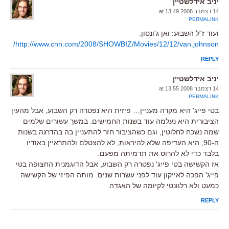
יניב אידלשטיין
14 דצמבר 2008 at 13:49
PERMALINK
ועוד ז"ל השבוע: ואן ג'ונסון.
http://www.cnn.com/2008/SHOWBIZ/Movies/12/12/van.johnson/
REPLY
יניב אידלשטיין
14 דצמבר 2008 at 13:55
PERMALINK
בטי פייג' היא מקרה מעניין… פיזית היא נפטרה רק השבוע, אבל מהעין
הציבורית היא נעלמה עוד בשנות החמישים. במשך עשורים שלמים
שמה נשכח לחלוטין, וגם כשהציבור חזר להתעניין בה בהדרגה בשנות
ה-90, היא העדיפה שלא להיראות, לא להצטלם ולהתראיין באודיו
בלבד כדי לא להרוס את תדמיתה מפעם.
אז הקשישה בטי פייג' נפטרה רק השבוע, אבל הדוגמנית החצופה בטי
פייג' הפכה לאייקון עוד לפני עשרות שנים. מותה הפיזי של הקשישה
כמעט ולא רלוונטי לקיומה של האגדה.
REPLY