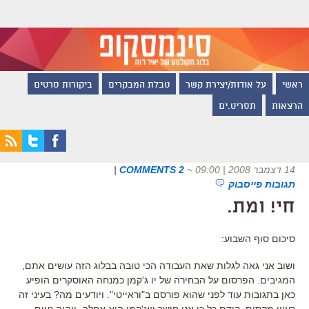
ראשי
על אודות/יצירת קשר
טבלת המבקרים
ביקורות סרטים
הרצאות
תסריט.ים
14 דצמבר 2008 | 09:00
~
2 COMMENTS
|
תגובות פייסבוק
חי! ומת.
סיכום סוף השבוע:
ושוב אני גאה לגלות שאת העבודה הכי טובה בבלוג הזה עושים אתם,
המגיבים. הפרסום על הבחירה של יו ג'קמן כמנחה האוסקרים הופיע
כאן בתגובות עוד לפני שהוא פורסם ב"וראייטי". ויודעים מה? בעיני זה
רעיון מקסים. קודם כל כי אני חושב שג'קמן הוא אחלה, ויהיה נעים