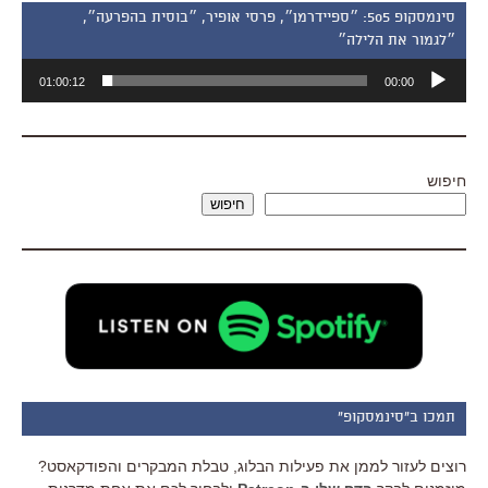
סינמסקופ 505: ״ספיידרמן״, פרסי אופיר, ״בוסית בהפרעה״,
״לגמור את הלילה״
נגן
01:00:12
00:00
אודיו
חיפוש
חיפוש
תמכו ב"סינמסקופ"
רוצים לעזור לממן את פעילות הבלוג, טבלת המבקרים והפודקאסט?