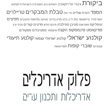
ביקורת
גיבורי על
דוקאביב
האחים כהן
האקדמיה הישראלית לקולנוע
טבלת המבקרים
טריילרים
הספד
הערת שוליים
וודי אלן
מפיצים
יוסף סידר
כריסטופר נולן
מדע בדיוני
מלחמת הכוכבים
לייב בלוג
מוזיקה
סטיבן ספילברג
סרטים קצרים
נטפליקס
סאנדאנס
סיכום חודש
סרטי קיץ
פודקאסט סינמסקופ הקצה
פסטיבלים
פסקולים
פיקסאר
קולנוע ישראלי
קולנוע תיעודי
קולנוע ישראלי עצמאי
שוברי קופות
תסריטאות
קטנוניזם