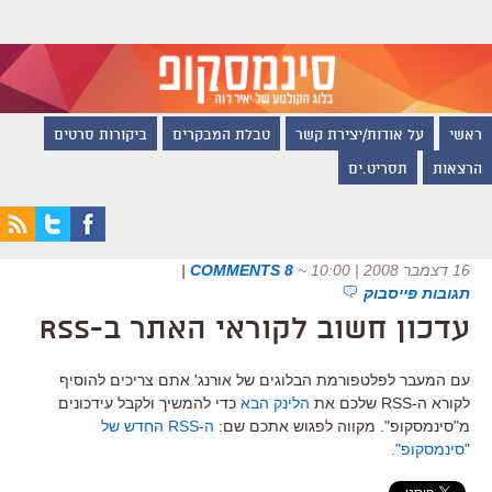
ראשי
על אודות/יצירת קשר
טבלת המבקרים
ביקורות סרטים
הרצאות
תסריט.ים
16 דצמבר 2008 | 10:00
~
8 COMMENTS
|
תגובות פייסבוק
עדכון חשוב לקוראי האתר ב-RSS
עם המעבר לפלטפורמת הבלוגים של אורנג' אתם צריכים להוסיף
לקורא ה-RSS שלכם את
הלינק הבא
כדי להמשיך ולקבל עידכונים
מ"סינמסקופ". מקווה לפגוש אתכם שם:
ה-RSS החדש של
"סינמסקופ".