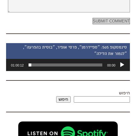
סינמסקופ 505: ״ספיידרמן״, פרסי אופיר, ״בוסית בהפרעה״,
״לגמור את הלילה״
נגן
01:00:12
00:00
אודיו
חיפוש
חיפוש