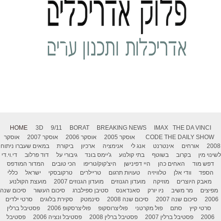
HOME
3D
9/11
BORAT
BREAKING NEWS
IMAX
THE DA VINCI
THE DAILY SHOW
CODE
אוסקר 2005
אוסקר 2006
אוסקר 2007
אוסקר
2008
אורחים
אינטרנט
אנג לי
אנימציה
ארכיון
ביקורת
במאים שעברו ניתוח
לשינוי מין
בקרוב
בשוטף
בתי קולנוע
ג'יימס בונד
גיבורי על
דוד פרלוב
די.וי.די
דפש מוד
האחים כהן
היי דפינישן
היצ'קוק/טריפו
הכי טובים
המדור המודפס
הספד
וודי אלן
טלוויזיה
טעויות תרגום
טריילרים
טרקובסקי
ישראל
כללי
מאבק היוצרים
מוזיקה
מועדון הגנוזים
מועדון הגנוזים 2007
מועצת הקולנוע
מפיצים
מר משיב
ניו יורק
סאנדאנס
סטיבן ספילברג
סיכום העשור
סיכום שנה
2006
סיכום שנה 2007
סיכום שנה 2008
סינמטק
סקירת בלוגים
סרטי ילדים
סרטי קיץ
סתם
פול מקרטני
פוליצרוסקופ
פוליצרסקופ 2006
פסטיבל ברלין
2006
פסטיבל ברלין 2007
פסטיבל ברלין 2008
פסטיבל ונציה 2006
פסטיבל