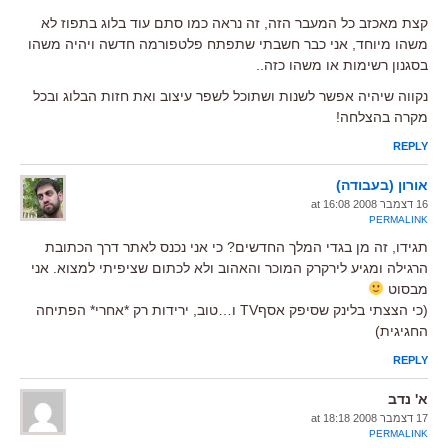
קצת מאכזב כל המעבר הזה, זה נראה כמו סתם עוד בלוג בתפוז לא
משהו מיוחד, אני כבר חשבתי שתפתח פלטפורמה חדשה ויהיה משהו
בסגנון רשימות או משהו כזה..
נקווה שיהיה אפשר לשנות ושתוכל לשפר עיצוב ואת חזות הבלוג ובכל
מקרה בהצלחה!
REPLY
אורון (בעבודה)
16 דצמבר 2008 at 16:08
PERMALINK
תגידו, זה מן בגדי המלך החדשים? כי אני נכנס לאתר דרך הכתובת
הרגילה ומגיע לירקרק המוכר והאהוב ולא לכתום שציפיתי למצוא. אני
מבסוט
(כי הצצתי בלינק שסיפק אסףTV ו…טוב, ירידות רק *אחרי* הפתיחה
החגיגית)
REPLY
א' נדב
17 דצמבר 2008 at 18:18
PERMALINK