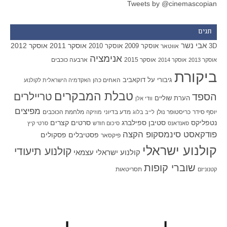
Tweets by @cinemascopian
תגים
אבי נשר
אוסקר 2011
אוסקר 2012
אוסקר 2009
אוסקר 2010
3D
אווטאר
אנימציה
אוסקר 2015
ארבעה כוכבים
אוסקר 2013
אוסקר 2014
ביקורת
גיבורי על
דוקאביב
האחים כהן
האקדמיה הישראלית לקולנוע
טבלת המבקרים
טריילרים
הספד
הערת שוליים
וודי אלן
מפיצים
יוסף סידר
כריסטופר נולן
מדע בדיוני
מלחמת הכוכבים
לייב בלוג
מוזיקה
סטיבן ספילברג
סרטים קצרים
נטפליקס
סאנדאנס
סיכום חודש
סרטי קיץ
פודקאסט סינמסקופ הקצה
פסטיבלים
פסקולים
פיקסאר
קולנוע ישראלי
קולנוע תיעודי
קולנוע ישראלי עצמאי
שוברי קופות
תסריטאות
קטנוניזם