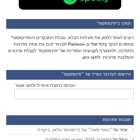
תמכו ב"סינמסקופ"
רוצים לעזור לממן את פעילות הבלוג, טבלת המבקרים והפודקאסט?
מוזמנים לבקר
בדף שלי ב-Patreon
ולבחור לכם את אחת מדרגות
התמיכה, ולהצטרף לקבוצות הסודיות של "סינמסקופ" לקבלת עדכונים
והמלצות פרטיות.
לחצו כאן
הירשמו לעדכוני המייל של ״סינמסקופ״
הכניסו כתובת אימייל ולחצו אנטר
תגובות אחרונות
אחד
על
״האודיסאה״ של כריסטופר נולאן, ביקורת
Shai
על
דוקאביב 2026: שש או שבע המלצות