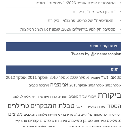
המועמדים לפרס אופיר 2026: ״עצמאות״ מוביל
״תיכון מגשימים״, ביקורת
״האודיסאה״ של כריסטופר נולאן, ביקורת
פסטיבל הקולנוע בירושלים 2026: שמונה או תשע המלצות
סינמסקופ בטוויטר
Tweets by @cinemascopian
תגים
אבי נשר
אוסקר 2011
אוסקר 2012
אוסקר 2009
אוסקר 2010
3D
אווטאר
אנימציה
אוסקר 2015
ארבעה כוכבים
אוסקר 2013
אוסקר 2014
ביקורת
גיבורי על
דוקאביב
האחים כהן
האקדמיה הישראלית לקולנוע
טבלת המבקרים
טריילרים
הספד
הערת שוליים
וודי אלן
מפיצים
יוסף סידר
כריסטופר נולן
מדע בדיוני
מלחמת הכוכבים
לייב בלוג
מוזיקה
סטיבן ספילברג
סרטים קצרים
נטפליקס
סאנדאנס
סיכום חודש
סרטי קיץ