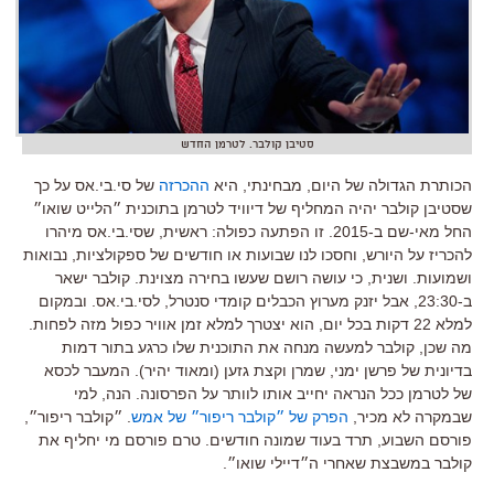
סטיבן קולבר. לטרמן החדש
הכותרת הגדולה של היום, מבחינתי, היא
ההכרזה
של סי.בי.אס על כך
שסטיבן קולבר יהיה המחליף של דיוויד לטרמן בתוכנית ״הלייט שואו״
החל מאי-שם ב-2015. זו הפתעה כפולה: ראשית, שסי.בי.אס מיהרו
להכריז על היורש, וחסכו לנו שבועות או חודשים של ספקולציות, נבואות
ושמועות. ושנית, כי עושה רושם שעשו בחירה מצוינת. קולבר ישאר
ב-23:30, אבל יזנק מערוץ הכבלים קומדי סנטרל, לסי.בי.אס. ובמקום
למלא 22 דקות בכל יום, הוא יצטרך למלא זמן אוויר כפול מזה לפחות.
מה שכן, קולבר למעשה מנחה את התוכנית שלו כרגע בתור דמות
בדיונית של פרשן ימני, שמרן וקצת גזען (ומאוד יהיר). המעבר לכסא
של לטרמן ככל הנראה יחייב אותו לוותר על הפרסונה. הנה, למי
שבמקרה לא מכיר,
הפרק של ״קולבר ריפור״ של אמש
. ״קולבר ריפור״,
פורסם השבוע, תרד בעוד שמונה חודשים. טרם פורסם מי יחליף את
קולבר במשבצת שאחרי ה״דיילי שואו״.