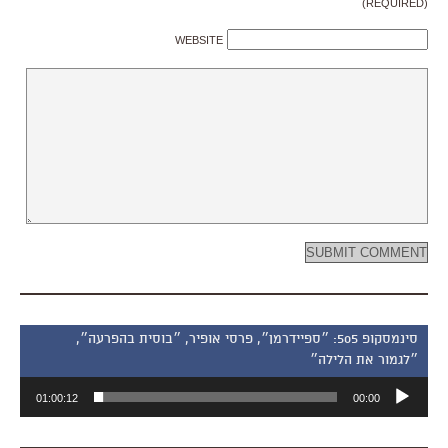
(REQUIRED)
WEBSITE
סינמסקופ 505: ״ספיידרמן״, פרסי אופיר, ״בוסית בהפרעה״,
״לגמור את הלילה״
נגן
01:00:12
00:00
אודיו