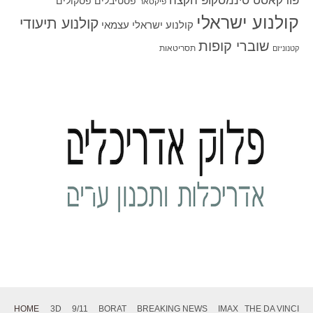
פודקאסט סינמסקופ הקצה
פסטיבלים
פסקולים
פיקסאר
קולנוע ישראלי
קולנוע תיעודי
קולנוע ישראלי עצמאי
שוברי קופות
תסריטאות
קטנוניזם
HOME
3D
9/11
BORAT
BREAKING NEWS
IMAX
THE DA VINCI