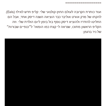
===================
ועוד כותרת הקרובה לעולם החוץ-קולנועי שלי: קליפ חדש
לאילז (Eels).
להקתו של מרק אוורט אוליבר כבר הוציאה השנה דיסק אחד, אבל הם
החליטו להזדרז ולהוציא דיסק נוסף בול בזמן ליום הולדת שלי. וזה
הקליפ הראשון מתוכו, שנראה לי קצת כמו הומאז׳ ל״כנפיים שבורות״
של ניר ברגמן: