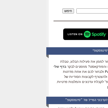
להגביר
או
חיפוש
להנמיך
עוצמת
שמע.
סינמסקופ"
ור לממן את פעילות הבלוג, טבלת
והפודקאסט? מוזמנים לבקר
בדף שלי
ולבחור לכם את אחת מדרגות
ולהצטרף לקבוצות הסודיות של
" לקבלת עדכונים והמלצות פרטיות.
לעדכוני המייל של ״סינמסקופ״