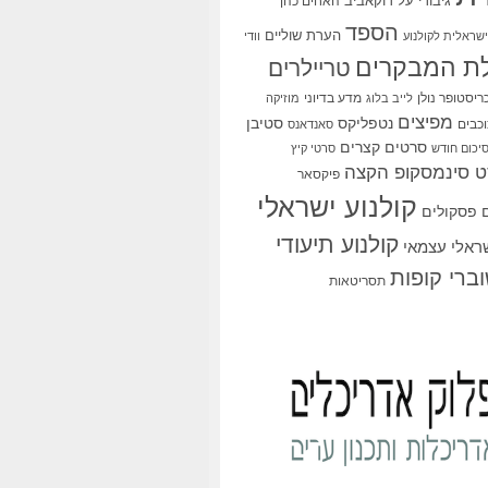
גיבורי על
דוקאביב
האחים כהן
הספד
הערת שוליים
שראלית לקולנוע
וודי
ת המבקרים
טריילרים
ריסטופר נולן
מדע בדיוני
לייב בלוג
מוזיקה
מפיצים
סטיבן
נטפליקס
כבים
סאנדאנס
סרטים קצרים
יכום חודש
סרטי קיץ
 סינמסקופ הקצה
פיקסאר
קולנוע ישראלי
פסקולים
קולנוע תיעודי
שראלי עצמאי
ברי קופות
תסריטאות