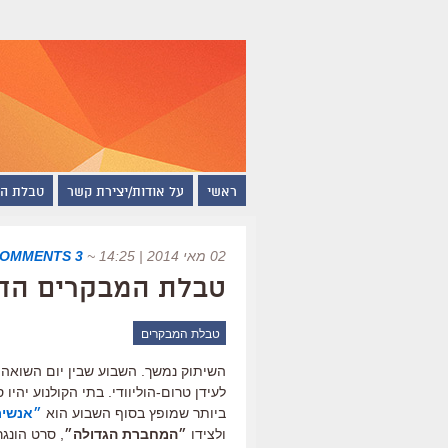
ראשי
על אודות/יצירת קשר
טבלת ה
02 מאי 2014 | 14:25
~
3 COMMENTS
טבלת המבקרים החדשה ש
טבלת המבקרים
השיתוק נמשך. השבוע שבין יום השואה ו
לעידן טרום-הוליוודי. בתי הקולנוע יהי
ביותר שמופץ בסוף השבוע הוא
״אנשים
ולצידו
״המחברת הגדולה״
, סרט הונג