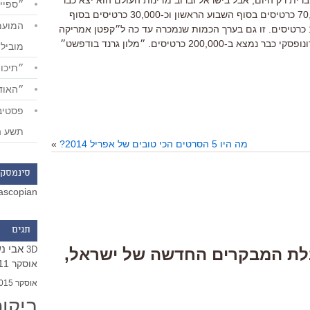
 יוצא בארצות הברית רק היום, אבל בישראל וברוב מדינות העולם הוא יצא כבר
״ספייד
לפני שבועיים. בישראל הוא מכר כ-70,000 כרטיסים בסוף השבוע הראשון וכ-30,000 כרטיסים בסוף
השבוע השני. והוא כבר מעל ל-120,000 כרטיסים. זו גם בערך הכמות שנמכרה עד כה ל״קפטן אמריקה
2״ ול״סרט לגו״. ״המבול״ של דארן ארונופסקי כבר נמצא ב-200,000 כרטיסים. ״מלון גרנד בודפשט״
מוביל
״תיכון
״האודי
תשע ה
מה היו 5 הסרטים הכי טובים של אפריל 2014?
»
סינמסקו
ascopian
תגים
אבי נ
3D
Response “טבלת המבקרים החדשה של ישראל,
אוסקר 2011
אוסקר 2015
ביקו