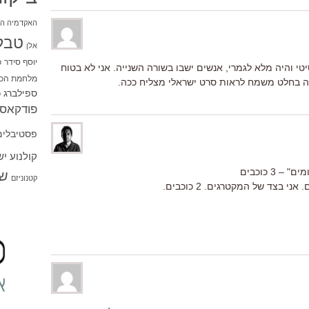
האקדמיה הי
טבל
אלן
יוסף סידר
כ
טי והיה מלא לגמרי, אנשים ישבו בשורה השנייה. אני לא בטוח
מלחמת הכו
 בחלט משמח לראות סרט ישראלי מצליח ככה.
ספילברג
ס
פודקאסט
פסטיבלים
קולנוע י
3 כוכבים
שו
קטנוניזם
בצד של המקטרגים. 2 כוכבים.