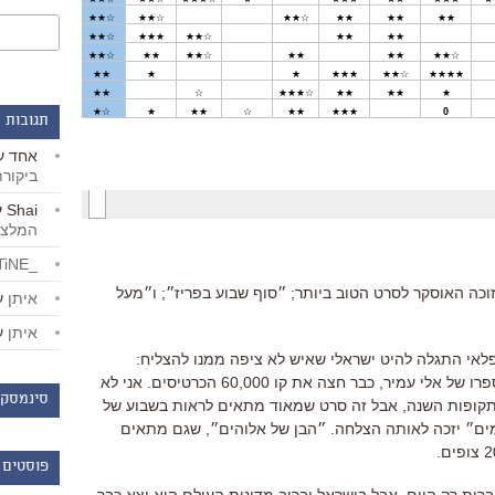
תגובות 
אחד
ע
ביקור
Shai
ע
המלצו
_LiBERTiNE_
של עבדות״, זוכה האוסקר לסרט הטוב ביותר; ״סוף שבוע בפריז״; ו״מעל
איתן
ע
איתן
ע
פלאי התגלה להיט ישראלי שאיש לא ציפה ממנו להצליח:
״מפריח היונים״ של ניסים דיין, על פי ספרו של אלי עמיר, כבר חצה את קו 60,000 הכרטיסים. אני לא
סינמסקו
 תקופות השנה, אבל זה סרט שמאוד מתאים לראות בשבוע של
מים״ יזכה לאותה הצלחה. ״הבן של אלוהים״, שגם מתאים
פוסטים 