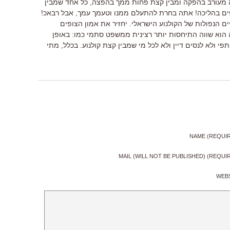
ה מעורב בהפקה ומבין קצת פחות ממך בהפצה, כל אחד שמבין
שוכנע שהסרט יביא 100,000 צופים בהליכה! אתה בחרת להתעלם ממנו וטעמך עמך, אבל רבאכ!
ם הנפולות של הקולנוע הישראלי. יחזיר את אמון הצופים
ה הוא שווה התיחסות יותר רצינית ממשפט סתמי כמו: באופן
י ולא לנסים דיין ולא לכל מי שמבין קצת קולנוע. בכלל, מתי
NAME (REQUI
MAIL (WILL NOT BE PUBLISHED) (REQUI
WEB