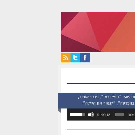
סינמסקופ 505: ״ספיידרמן״, פרסי אופיר,
בהפרעה״, ״לגמור את הלילה״
השתמש
01:00:12
00:
במקש
למעלה/למטה
כדי