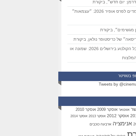
רמן: יום חדש״, ביקורת
המועמדים לפרס אופיר 2026: ״עצמאות״
 מגשימים״, ביקורת
סאה״ של כריסטופר נולאן, ביקורת
פסטיבל הקולנוע בירושלים 2026: שמונה או
מלצות
פ בטוויטר
Tweets by @cinem
שר
אוסקר 2009
אוסקר 2010
אווטאר
אוסקר 2012
אוסקר 2013
אוסקר 2014
אנימציה
ארבעה כוכבים
רת