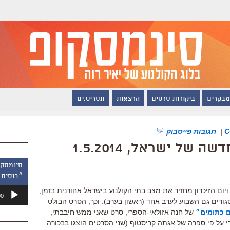
מבקרים
ביקורות סרטים
הרצאות
תסריט.ים
|
תגובות פייסבוק
ל ישראל, 1.5.2014
״בוסית 
נגן
יום הזיכרון מחזיר את מצב בתי הקולנוע בישראל אחורנית בזמן,
00
אודיו
ו סגורים גם השבוע לערב אחד (ראשון בערב). וכך, הסרט הבולט
 כתומים״
של חנה אזולאי-הספרי, סרט שאני ממש חיבבתי,
רי על פי ספרה של אגתה קריסטוף (שני הסרטים הוצגו בבכורה