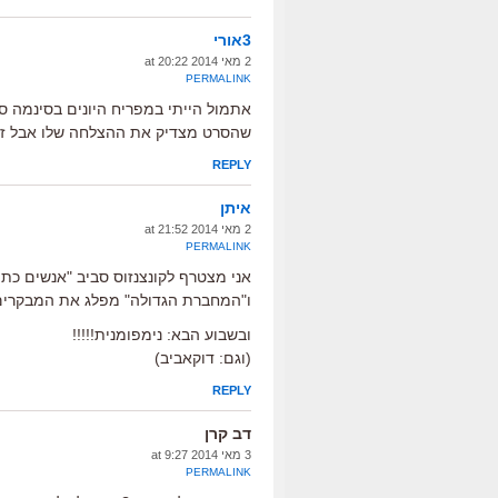
3אורי
2 מאי 2014 at 20:22
PERMALINK
אתמול הייתי במפריח היונים בסינמה סי
שהסרט מצדיק את ההצלחה שלו אבל זה
REPLY
איתן
2 מאי 2014 at 21:52
PERMALINK
אני מצטרף לקונצנזוס סביב "אנשים כתומים" – 
ו"המחברת הגדולה" מפלג את המבקרים. אני 
ובשבוע הבא: נימפומנית!!!!!
(וגם: דוקאביב)
REPLY
דב קרן
3 מאי 2014 at 9:27
PERMALINK