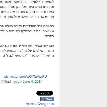
להמשך הצילומים. ובין השאר תיעוד מפ
(ספינתו המקרטעת של האן סולו). הסט 
האחרונים, כי ניתן לראות בו את בניית
אם יש שני חזירים כאלה שכל אחד מהם 
בתגובה לכל ההדלפות האלה העלה אתמול 
בסרט״.
הבדיחה בציוץ הזה היא שהפתק מצולם 
מייעץ לו האן סולו: ״תן לווקי לנצח״).
pic.twitter.com/wQYfaVtwFU
June 4, 2014
— Bad Robot (@bad_robot)
Categories:
בשוטף