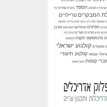
גיבורי על
דוקאביב
האחים כהן
הספד
הערת שוליים
שראלית לקולנוע
וודי
ת המבקרים
טריילרים
ריסטופר נולן
מדע בדיוני
לייב בלוג
מוזיקה
מפיצים
סטיבן
נטפליקס
כבים
סאנדאנס
סרטים קצרים
יכום חודש
סרטי קיץ
 סינמסקופ הקצה
פיקסאר
קולנוע ישראלי
פסקולים
קולנוע תיעודי
שראלי עצמאי
ברי קופות
תסריטאות