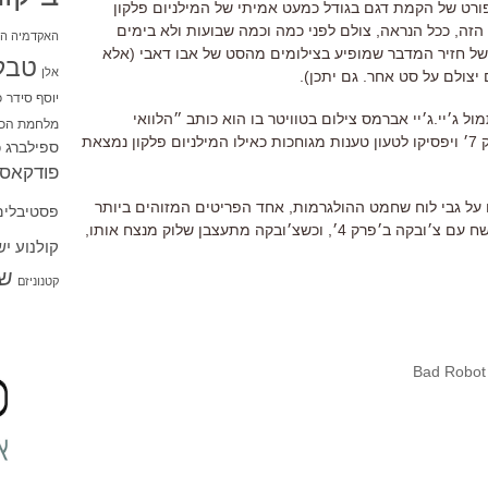
ורט של הקמת דגם בגודל כמעט אמיתי של המילניום פלקון
הזה, ככל הנראה, צולם לפני כמה וכמה שבועות ולא בימים
האקדמיה הי
ו של חזיר המדבר שמופיע בצילומים מהסט של אבו דאבי (אלא
טבל
אלן
יצולם על סט אחר. גם יתכן).
יוסף סידר
כ
ג׳יי.ג׳יי אברמס צילום בטוויטר בו הוא כותב ״הלוואי
מלחמת הכו
שאנשים יפסיקו להדליף צילומים מ׳פרק 7׳ ויפסיקו לטעון טענות מגוחכות כאילו המילניום פלקון נמצאת
ספילברג
ס
פודקאסט
על גבי לוח שחמט ההולגרמות, אחד הפריטים המזוהים ביותר
פסטיבלים
מתוך המילניום פלקון (עליו משחק לוק שח עם צ׳ובקה ב׳פרק 4׳, וכשצ׳ובקה מתעצבן שלוק מנצח אותו,
קולנוע י
שו
קטנוניזם