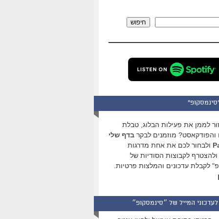
להגביר
או
חיפוש
להנמיך
עוצמת
שמע.
סינמסקופ"
ור לממן את פעילות הבלוג, טבלת
והפודקאסט? מוזמנים לבקר
בדף שלי
ולבחור לכם את אחת מדרגות
ולהצטרף לקבוצות הסודיות של
" לקבלת עדכונים והמלצות פרטיות.
לעדכוני המייל של ״סינמסקופ״