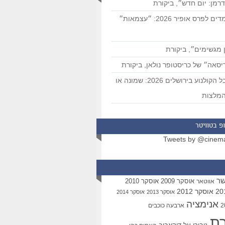
רמן: יום חדש״, ביקורת
המועמדים לפרס אופיר 2026: ״עצמאות״
 מגשימים״, ביקורת
סאה״ של כריסטופר נולאן, ביקורת
פסטיבל הקולנוע בירושלים 2026: שמונה או
מלצות
פ בטוויטר
Tweets by @cinem
שר
אוסקר 2009
אוסקר 2010
אווטאר
אוסקר 2012
אוסקר 2013
אוסקר 2014
אנימציה
ארבעה כוכבים
רת