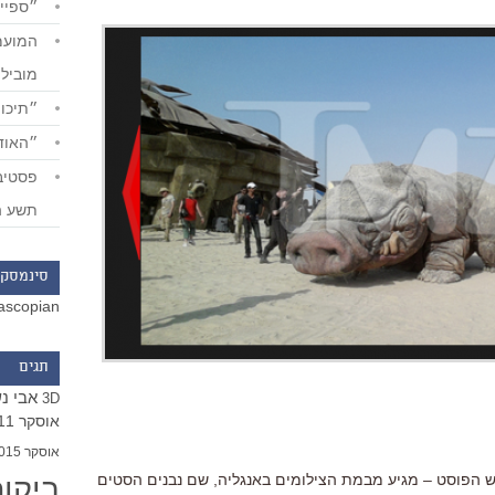
״ספייד
מוביל
״תיכון
״האודי
תשע ה
סינמסקו
ascopian
תגים
אבי נ
3D
אוסקר 2011
אוסקר 2015
ביקו
 הפוסט – מגיע מבמת הצילומים באנגליה, שם נבנים הסטים