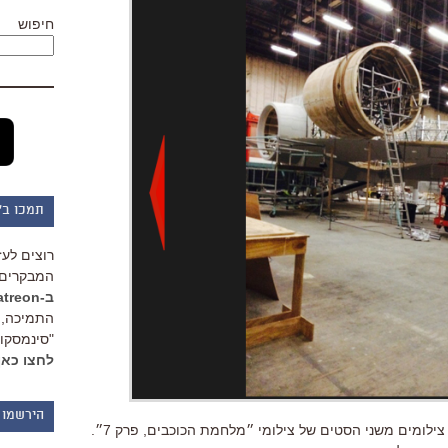
חיפוש
תמכו ב"
רוצים לעז
המבקרים 
ב-Patreon
התמיכה, 
"סינמסקופ
לחצו כאן
הירשמו 
אתר הרכילות TMZ השיג שני סטים של צילומים משני הסטים של צילומי ״מלחמת הכוכבים, פרק 7״.