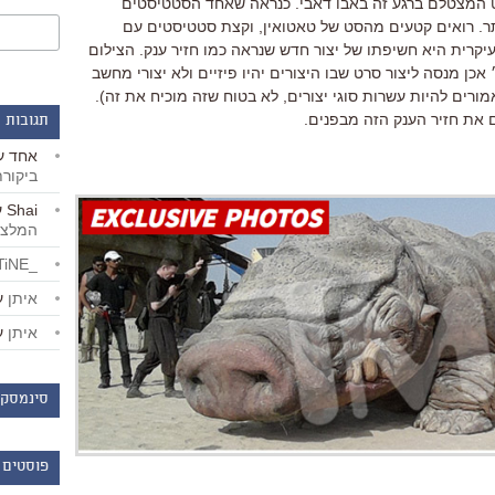
מצטלם ברגע זה באבו דאבי. כנראה שאחד הסטטיסטים
. רואים קטעים מהסט של טאטואין, וקצת סטטיסטים עם
קרית היא חשיפתו של יצור חדש שנראה כמו חזיר ענק. הצילום
 מנסה ליצור סרט שבו היצורים יהיו פיזיים ולא יצורי מחשב
מורים להיות עשרות סוגי יצורים, לא בטוח שזה מוכיח את זה).
 את חזיר הענק הזה מבפנים.
תגובות 
אחד
ע
ביקור
Shai
ע
המלצו
_LiBERTiNE_
איתן
ע
איתן
ע
סינמסקו
פוסטים 