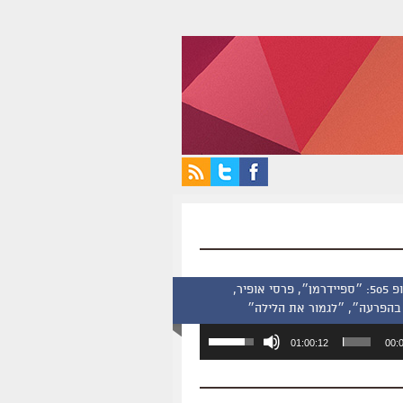
סינמסקופ 505: ״ספיידרמן״, פרסי אופיר,
בהפרעה״, ״לגמור את הלילה״
השתמש
01:00:12
00:
במקש
למעלה/למטה
כדי