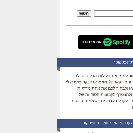
להגביר
או
חיפוש
להנמיך
עוצמת
שמע.
סינמסקופ"
ור לממן את פעילות הבלוג, טבלת
והפודקאסט? מוזמנים לבקר
בדף שלי
ולבחור לכם את אחת מדרגות
ולהצטרף לקבוצות הסודיות של
" לקבלת עדכונים והמלצות פרטיות.
לעדכוני המייל של ״סינמסקופ״