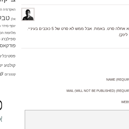
האקדמיה הי
טבל
אלן
יוסף סידר
כ
ידעתי שזה יקרה. "אפס ביחסי אנוש" הוא אחלה סרט. באמת. אבל ממש לא סרט של 5 כוכבים בעיניי.
מלחמת הכו
ספילברג
ס
פודקאסט
פסטיבלים
קולנוע י
שו
קטנוניזם
NAME (REQUI
MAIL (WILL NOT BE PUBLISHED) (REQUI
WEB