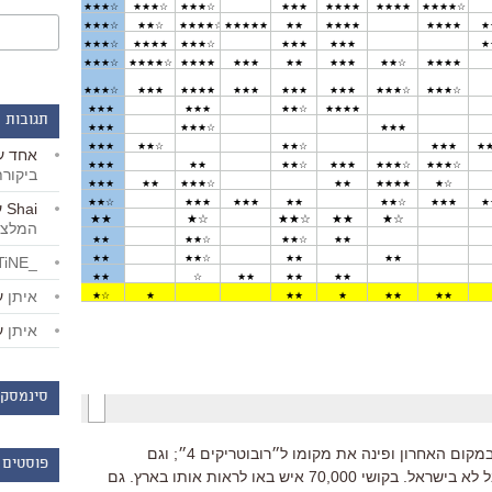
תגובות 
אחד
ע
ביקור
Shai
ע
המלצו
_LiBERTiNE_
איתן
ע
איתן
ע
סינמסקו
יצאו מהטבלה: ״גרייס ממונקו״, שהיה במקום האחרון ופינה את מקומו ל״רובוטריקים 4״; וגם
פוסטים 
״גודזילה״, שהיה להיט גדול בעולם, אבל לא בישראל. בקושי 70,000 איש באו לראות אותו בארץ. גם