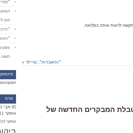
״ספייד
מוביל
תקשה לראות אותה במלואה.
״תיכון
״האודי
תשע ה
״התאבדות״, טריילר
»
סינמסקו
ascopian
תגים
אבי נ
3D
One Respons “טבלת המבקרים החדשה של
אוסקר 2011
אוסקר 2015
ביקו