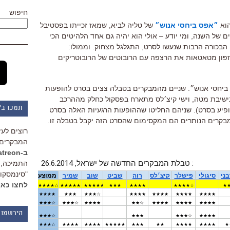
חיפוש
הוא
״אפס ביחסי אנוש״
של טליה לביא, שמאז זכייתו בפסטיבל
של השנה, ומי יודע – אולי הוא יהיה גם אחד הלהיטים הכי
הבכורה הרבות שנעשו לסרט, התגלגל מצחוק. וממולו:
ל בסיס שיזפון מטאטאות את הרצפה עם הרובוטים של הרובוטריקים
 ביחסי אנוש״. שניים מהמבקרים בטבלה צצים בסרט להופעות
 בישיבת מטה, וישי קיצ׳לס מתארח בפסקול כחלק מההרכב
תמכו ב"
יע בסרט). שניהם החליטו שההופעות הרגעיות האלה בסרט
מבקרים הנותרים הם המקסימום שהסרט הזה יקבל בטבלה זו.
רוצים לעז
המבקרים 
ב-Patreon
התמיכה, 
"סינמסקופ
לחצו כאן
הירשמו 