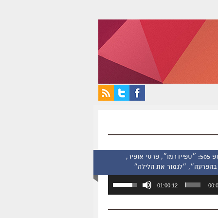
סינמסקופ 505: ״ספיידרמן״, פרסי אופיר,
בהפרעה״, ״לגמור את הלילה״
השתמש
01:00:12
00:
במקש
למעלה/למטה
כדי