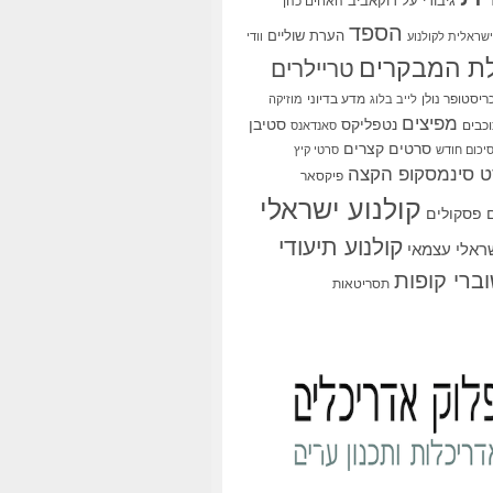
גיבורי על
דוקאביב
האחים כהן
הספד
הערת שוליים
שראלית לקולנוע
וודי
ת המבקרים
טריילרים
ריסטופר נולן
מדע בדיוני
לייב בלוג
מוזיקה
מפיצים
סטיבן
נטפליקס
כבים
סאנדאנס
סרטים קצרים
יכום חודש
סרטי קיץ
 סינמסקופ הקצה
פיקסאר
קולנוע ישראלי
פסקולים
קולנוע תיעודי
שראלי עצמאי
ברי קופות
תסריטאות