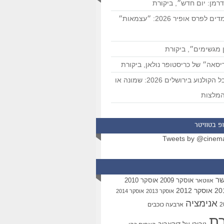
רמן: יום חדש״, ביקורת
המועמדים לפרס אופיר 2026: ״עצמאות״
 מגשימים״, ביקורת
סאה״ של כריסטופר נולאן, ביקורת
פסטיבל הקולנוע בירושלים 2026: שמונה או
מלצות
פ בטוויטר
Tweets by @cinem
שר
אוסקר 2009
אוסקר 2010
אווטאר
אוסקר 2012
אוסקר 2013
אוסקר 2014
אנימציה
ארבעה כוכבים
רת