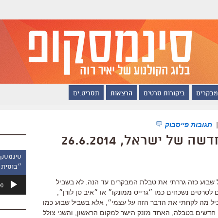
מבקרים
ביקורות סרטים
הרצאות
תסריט.ים
תגובות פייסבוק
ל ישראל, 26.6.2014
״בוסית 
נגן
ל שבוע כזה גררתי את טבלת המבקרים עד הנה. לא בשביל
00
אודיו
 לסרטים נשכחים כמו ״גרייס ממונקו״ או ״איב סן לורן״,
יל מה לקחתי את הדבר הזה על עצמי״, אלא בשביל שבוע כמו
 חדשים בטבלה, האחד מזנק הישר למקום הראשון, והשני צולל