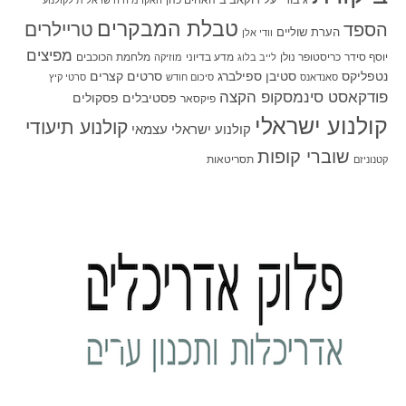
טבלת המבקרים
טריילרים
הספד
הערת שוליים
וודי אלן
מפיצים
יוסף סידר
כריסטופר נולן
מדע בדיוני
מלחמת הכוכבים
לייב בלוג
מוזיקה
סטיבן ספילברג
סרטים קצרים
נטפליקס
סאנדאנס
סיכום חודש
סרטי קיץ
פודקאסט סינמסקופ הקצה
פסטיבלים
פסקולים
פיקסאר
קולנוע ישראלי
קולנוע תיעודי
קולנוע ישראלי עצמאי
שוברי קופות
תסריטאות
קטנוניזם