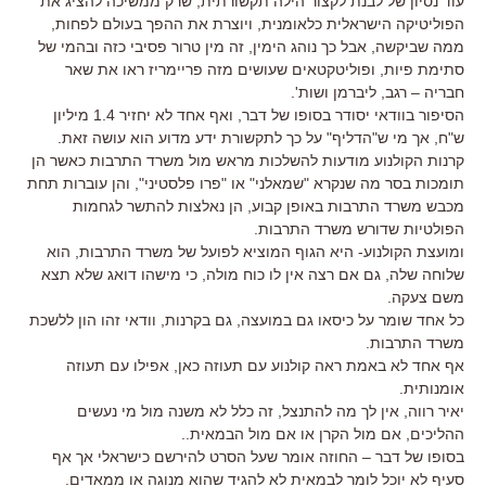
עוד נסיון של לבנת לקצור הילה תקשורתית, שרק ממשיכה להציג את
הפוליטיקה הישראלית כלאומנית, ויוצרת את ההפך בעולם לפחות,
ממה שביקשה, אבל כך נוהג הימין, זה מין טרור פסיבי כזה ובהמי של
סתימת פיות, ופוליטקטאים שעושים מזה פריימריז ראו את שאר
חבריה – רגב, ליברמן ושות'.
הסיפור בוודאי יסודר בסופו של דבר, ואף אחד לא יחזיר 1.4 מיליון
ש"ח, אך מי ש"הדליף" על כך לתקשורת ידע מדוע הוא עושה זאת.
קרנות הקולנוע מודעות להשלכות מראש מול משרד התרבות כאשר הן
תומכות בסר מה שנקרא "שמאלני" או "פרו פלסטיני", והן עוברות תחת
מכבש משרד התרבות באופן קבוע, הן נאלצות להתשר לגחמות
הפולטיות שדורש משרד התרבות.
ומועצת הקולנוע- היא הגוף המוציא לפועל של משרד התרבות, הוא
שלוחה שלה, גם אם רצה אין לו כוח מולה, כי מישהו דואג שלא תצא
משם צעקה.
כל אחד שומר על כיסאו גם במועצה, גם בקרנות, וודאי זהו הון ללשכת
משרד התרבות.
אף אחד לא באמת ראה קולנוע עם תעוזה כאן, אפילו עם תעוזה
אומנותית.
יאיר רווה, אין לך מה להתנצל, זה כלל לא משנה מול מי נעשים
ההליכים, אם מול הקרן או אם מול הבמאית..
בסופו של דבר – החוזה אומר שעל הסרט להירשם כישראלי אך אף
סעיף לא יוכל לומר לבמאית לא להגיד שהוא מנוגה או ממאדים.