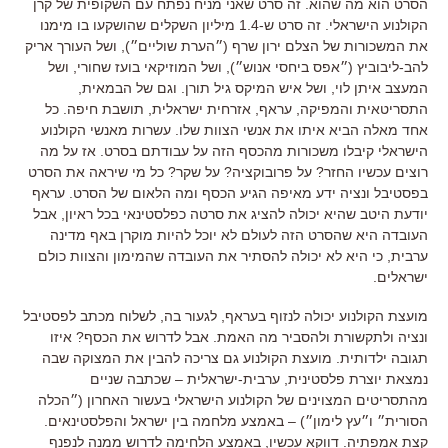
הסרט הוא מה שהוא. זה סרט שאני מניח נפתח עם השקופית של קרן
הקולנוע הישראלי. זה סרט ש-1.4 מיליון השקלים שהושקעו בו מימנו
את המשכורות של הצלם ירון שרף (״הערת שוליים״), ושל העורך אריק
להב-ליבוביץ (״אפס ביחסי אנוש״), ושל המוזיקאי בועז שחורי, ושל
המעצב איתן לוי, ושל איש המיקס גיל תורן. וגם של הבמאית,
התסריטאית והמפיקה, עראף, אזרחית ישראלית, תושבת חיפה. כל
אחד מאלה הביא איתו את אנשי הצוות שלו. עשרות מאנשי הקולנוע
הישראלי קיבלו משכורות מהכסף הזה על עבודתם בסרט. אז על מה
רוצים עכשיו החזר? על פרובוקציה? על שקר? כל מי שיראה את הסרט
בפסטיבל ונציה ידע מאיפה הגיע הכסף ומה הלאום של הסרט. עראף
יודעת היטב שהיא יכולה להציג את סרטה כפלסטינאי בכל ראיון, אבל
העובדה היא שהסרט הזה לעולם לא יוכל להיות מוקרן באף מדינה
ערבית, כי היא לא יכולה להסתיר את העובדה שהמימון והצוות כולם
ישראלים.
מועצת הקולנוע יכולה לנזוף בעראף, לגעור בה, לשלוח מכתב לפסטיבל
ונציה ולתקשורת ולהסביר מה האמת. אבל לדרוש את הכסף? איזו
תגובה ילדותית. מועצת הקולנוע גם צריכה להבין את המצוקה שבה
נמצאת יוצרת פלסטינית, ערבית-ישראלית – שכתבה שניים
מהתסריטים המצוינים של הקולנוע הישראלי בעשור האחרון (״הכלה
הסורית״ ו״עץ לימון״) – באמצע מלחמה בין ישראל והפלסטינאים.
קצת אמפתיה. דווקא עכשיו, באמצע הלחימה לדרוש ממנה לנפנף