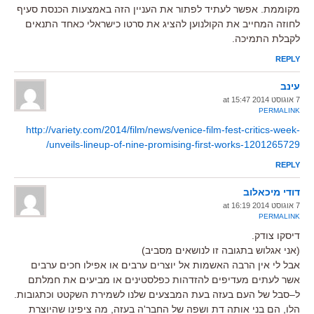
מקוממת. אפשר לעתיד לפתור את העניין הזה באמצעות הכנסת סעיף
לחוזה המחייב את הקולנוען להציג את סרטו כישראלי כאחד התנאים
לקבלת התמיכה.
REPLY
עינב
7 אוגוסט 2014 at 15:47
PERMALINK
http://variety.com/2014/film/news/venice-film-fest-critics-week-
unveils-lineup-of-nine-promising-first-works-1201265729/
REPLY
דודי מיכאלוב
7 אוגוסט 2014 at 16:19
PERMALINK
דיסקו צודק.
(אני אגלוש בתגובה זו לנושאים מסביב)
אבל לי אין הרבה האשמות אל יוצרים ערבים או אפילו חכים ערבים
אשר לעתים מעדיפים להזדהות כפלסטינים או מביעים את חמלתם
ל–סבל של העם בעזה בעת המבצעים שלנו לשמירת השקטט וכתגובות.
הלו, הם בני אותה דת ושפה של החבר'ה בעזה, מה ציפינו שהיוצרת