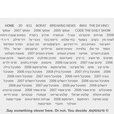
HOME
3D
9/11
BORAT
BREAKING NEWS
IMAX
THE DA VINCI
THE DAILY SHOW
CODE
אוסקר 2005
אוסקר 2006
אוסקר 2007
אוסקר
2008
אורחים
אינטרנט
אנג לי
אנימציה
ארכיון
ביקורת
במאים שעברו ניתוח
לשינוי מין
בקרוב
בשוטף
בתי קולנוע
ג'יימס בונד
גיבורי על
דוד פרלוב
די.וי.די
דפש מוד
האחים כהן
היי דפינישן
היצ'קוק/טריפו
הכי טובים
המדור המודפס
הספד
וודי אלן
טלוויזיה
טעויות תרגום
טריילרים
טרקובסקי
ישראל
כללי
מאבק היוצרים
מוזיקה
מועדון הגנוזים
מועדון הגנוזים 2007
מועצת הקולנוע
מפיצים
מר משיב
ניו יורק
סאנדאנס
סטיבן ספילברג
סיכום העשור
סיכום שנה
2006
סיכום שנה 2007
סיכום שנה 2008
סינמטק
סקירת בלוגים
סרטי ילדים
סרטי קיץ
סתם
פול מקרטני
פוליצרוסקופ
פוליצרסקופ 2006
פסטיבל ברלין
2006
פסטיבל ברלין 2007
פסטיבל ברלין 2008
פסטיבל ונציה 2006
פסטיבל
ונציה 2007
פסטיבל חיפה 2006
פסטיבל חיפה 2007
פסטיבל חיפה 2008
פסטיבל טורונטו 2006
פסטיבל ירושלים 2006
פסטיבל ירושלים 2007
פסטיבל
ירושלים 2008
פסטיבל קאן 2006
פסטיבל קאן 2007
פסטיבל קאן 2008
פסטיבלים
פרס אופיר 2006
פרס אופיר 2007
פרס אופיר 2008
קוונטין טרנטינו
קולנוע איטלקי
קולנוע ישראלי
קולנוע קוריאני
קטמנדו
קטנוניזם
קטעי וידיאו
קטעי מוזיקה
ראזיסקופ
ראזיסקופ 2006
שביתת התסריטאים
שוברי קופות
תאילנד
תיעודי
תסריטאות
© סינמסקופ. Say something clever here. Or not. You decide.