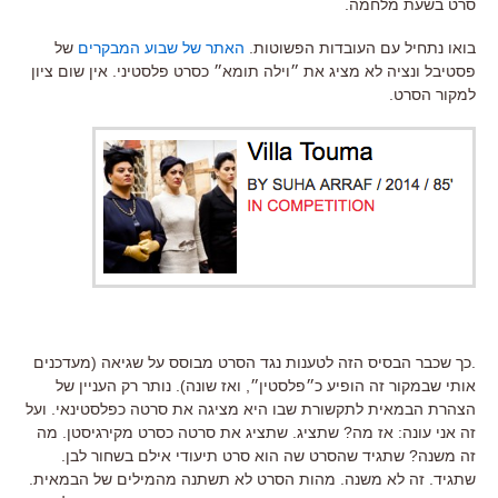
סרט בשעת מלחמה.
בואו נתחיל עם העובדות הפשוטות.
האתר של שבוע המבקרים
של
פסטיבל ונציה לא מציג את ״וילה תומא״ כסרט פלסטיני. אין שום ציון
למקור הסרט.
.כך שכבר הבסיס הזה לטענות נגד הסרט מבוסס על שגיאה (מעדכנים
אותי שבמקור זה הופיע כ״פלסטין״, ואז שונה). נותר רק העניין של
הצהרת הבמאית לתקשורת שבו היא מציגה את סרטה כפלסטינאי. ועל
זה אני עונה: אז מה? שתציג. שתציג את סרטה כסרט מקירגיסטן. מה
זה משנה? שתגיד שהסרט שה הוא סרט תיעודי אילם בשחור לבן.
שתגיד. זה לא משנה. מהות הסרט לא תשתנה מהמילים של הבמאית.