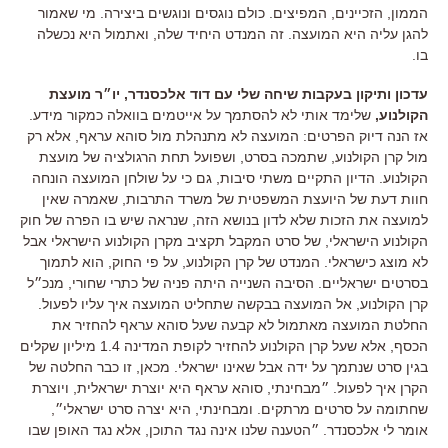
הממון, הזכיינים, המפיצים. כולם נוגסים ונוגשים ביצירה. מי שאמור
להגן עליה היא המועצה. זה המנדט היחיד שלה, ואתמול היא נכשלה
בו.
עדכון ותיקון בעקבות שיחה שלי עם דוד אלכסנדר, יו״ר מועצת
הקולנוע,
שלימד אותי לא להסתמך על אייטמים בוואלה כמקור מידע.
אז הנה דיוק הפרטים: המועצה לא מתנהלת מול סוהא עראף, אלא רק
מול קרן הקולנוע, שתמכה בסרט, ושפועל תחת הרגולציה של מועצת
הקולנוע. הדיון התקיים משתי סיבות, גם כי על שולחן המועצה הונחה
חוות דעת של היועצת המשפטית של משרד התרבות, שאמרה שאין
למועצה את הזכות שלא לדון בנושא הזה, שנראה שיש בו הפרה של חוק
הקולנוע הישראלי, של סרט המקבל תקציב מקרן הקולנוע הישראלי אבל
לא מוצג כישראלי. המנדט של קרן הקולנוע, על פי החוק, הוא לתמוך
בסרטים ישראליים. הסיבה השנייה היתה פניה של כתרי שחורי, מנכ״ל
קרן הקולנוע, אל המועצה בבקשה שתחליט המועצה איך עליו לפעול.
החלטת המועצה מאתמול לא קבעה שעל סוהא עראף להחזיר את
הכסף, אלא שעל קרן הקולנוע להחזיר לקופת המדינה 1.4 מיליון שקלים
בגין סרט שנתמך על ידה אבל שאינו ישראלי. מכאן, זו כבר החלטה של
הקרן איך לפעול. ״מבחינתי, סוהא עראף היא יוצרת ישראלית, ויוצרת
שחתומה על סרטים מרתקים. ומבחינתי, היא יצרה סרט ישראלי״,
אומר לי אלכסנדר. ״הטענה שלנו אינה נגד התוכן, אלא נגד האופן שבו