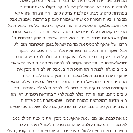
מבחינה ציבורית ותקשורתית. אני מבין היטב את המצוקה שלה
להזדהות עם צבעי הכחול לבן של לוגו קרן הקולנוע שמתנוססים
בפתיחת סרטה. מבין. גם לבנת צריכה להבין את זה, וזה שהיא לא
מבינה זו בעיה חמורה למישהי שאמורה לעסוק בתרבות ואמנות. אבל
אני חושב שלשקר זו טקטיקה גרועה, בעיקר כי בעוד שלושה שבועות כל
מבקרי הקולנוע בעולם יראו את סרטה וישאלו אותה: ״זה רגע, הסרט
שלך לא באמת פלסטיני, נכון? הוא סרט ישראלי העוסק בפלסטינים״.
הרצון של עראף להכעיס את מדינת ישראל בזמן המלחמה מובן לי,
אבל השקר הזה יתנקם בה כשהוא יתגלה בזמן הפסטיבל. מבקרי
קולנוע חדי עין לדברים האלה. עראף היתה יכולה להגיד שזה סרט
ישראלי-פלסטיני, עד כמה שקשה לה להיות מזוהה עם הצד הישראלי
בימים כאלה. לבנת היתה חוטפת חום, אבל העולם היה מבין את
עראף, ואת המורכבות של מצבה. וזה המקום שבו לבנת תמיד
מפספסת את פוטנציאל המינוף התקשורתי של הרגעים האלה. הרגעים
הקסומים שליכודניקים חיים בשבילם: להראות לעולם שאנחנו יותר
טובים מהם. הנה, היתה יכולה לבנת להגיד בהודעה רשמית, ראו מה
היא מדינה דמוקרטית במזרח התיכון, שמאפשרת גם לאזרחיה
הערביים תקציבים נכבדים לייצר סרטים, גם כאלה שאינם פטריוטיים.
אז את לבנת, אני מבין. את עראף, אני מבין. את מועצת הקולנוע אני
לא מבין. זה מועצת קולנוע או ישיבת מרכז הליכוד? תעמדו לצד
היוצרים. כולם רוצים לגזול מהיוצרים – הפוליטיקאים, הטייקונים, בעלי