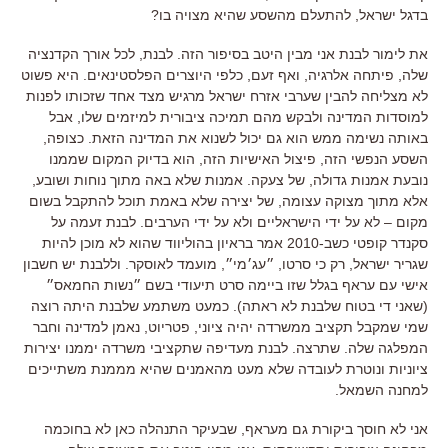
בדגל ישראל, להתעלם מהשסע שהיא מצויה בו?
את לימור לבנת אני מבין היטב בסיפור הזה. לבנת, לכל אורך הקדנציה
שלה, פיתחה אלרגיה, ואף זעם, כלפי היוצרים הפלסטינאים. היא פשוט
לא מצליחה להבין שערבי אזרח ישראל מרגיש מצד אחד שזכותו לפנות
למוסדות המדינה ולבקש מהם תמיכה ציבורית למיזמים שלו, אבל
באותה נשימה ממש הוא גם יכול לשנוא את המדינה הזאת. כצופה,
השסע הנפשי הזה, פיצול האישיות הזה, הוא בדיוק המקום שממנו
נובעת אמנות גדולה, של צעקה. אמנות שלא באה מתוך נוחות ושובע,
אלא מתוך מצוקה עצומה, של יצירה שלא באמת תוכל להתקבל בשום
מקום – לא על ידי הישראליים ולא על ידי הערבים. לבנת זעמה על
סקנדר קופטי כשב-2010 אמר בראיון בהוליווד שהוא לא מוכן להיות
שגריר ישראל, רק כי סרטו, ״עג׳מי״, מועמד לאוסקר. וללבנת יש חשבון
אישי עם עראף בגלל שזו ביימה סרט תיעודי בשם ״נשות החמאס״
(שאני די בטוח שלבנת לא ראתה). כמעט משתמע שלבנת היתה רוצה
שמי שמקבל תקציב ממשרדה יהיה ציוני, פטריוט, נאמן למדינה וחבר
המפלגה שלה. שתרצה. לבנת מעדיפה שתקציבי משרדה יממנו יצירות
ציוניות ונוטרת לעובדה שלא מעט מהאמנים שהיא מממנת משתייכים
למחנה השמאל.
אני לא חוסך ביקורת גם מעראף, שבעיקר התנהלה כאן לא בחוכמה