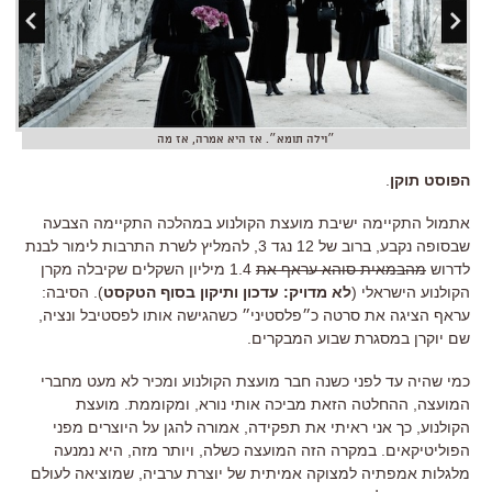
״וילה תומא״. אז היא אמרה, אז מה
הפוסט תוקן
.
אתמול התקיימה ישיבת מועצת הקולנוע במהלכה התקיימה הצבעה
שבסופה נקבע, ברוב של 12 נגד 3, להמליץ לשרת התרבות לימור לבנת
לדרוש
מהבמאית סוהא עראף את
1.4 מיליון השקלים שקיבלה מקרן
הקולנוע הישראלי (
לא מדויק: עדכון ותיקון בסוף הטקסט
). הסיבה:
עראף הציגה את סרטה כ״פלסטיני״ כשהגישה אותו לפסטיבל ונציה,
שם יוקרן במסגרת שבוע המבקרים.
כמי שהיה עד לפני כשנה חבר מועצת הקולנוע ומכיר לא מעט מחברי
המועצה, ההחלטה הזאת מביכה אותי נורא, ומקוממת. מועצת
הקולנוע, כך אני ראיתי את תפקידה, אמורה להגן על היוצרים מפני
הפוליטיקאים. במקרה הזה המועצה כשלה, ויותר מזה, היא נמנעה
מלגלות אמפתיה למצוקה אמיתית של יוצרת ערביה, שמוציאה לעולם