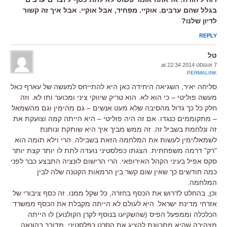
בגלל שהם ערבים. אוקיי. מפחיד, אבל אוקיי. אבל איך זה קשור
לדיון שלנו?
REPLY
טל
7 אוגוסט 2014 at 22:34
PERMALINK
סליחה יאיר, השגיאה היחידה כאן היא להתייחס למעשה של עארף כאל
מעשה פוליטי – כי הוא לא. הוא טריק שיווקי ציני ומכוער ותו לא. וזה
חלק כל כך גדול מהסיבה שלא מעט אנשים – גם מהימין וגם מהשמאל
– מתקוממים כנגדו. אם זה היה פוליטי – היא הייתה קמה וצועקת את
זה ונלחמת בשביל זה. זה ממש מביך איך היא שותקת ונותנת
לשמאל/ימין לעשות את המלחמה הזאת בשבילה. הרי וילא תומה הוא
"רק" דרמה משפחתית. הצגתו כפלסטיני נועדה לתת לו יותר קצת יותר
סקס אפיל בעיני הקהל האירופאי. הרי הרישום לונציה התבצע כבר לפני
כמה חודשים כך שאין שום קשר בין הרמאות הקטנה שלה לבין
המלחמה.
וכן, בהחלט לדרוש את הכסף בחזרה, כל שקל ממנו. זה כסף ציבורי של
אזרחי מדינת ישראל. היא לעולם לא הייתה מקבלת את הכסף ממשרד
הכלכלה וממפעל הפיס (שהשקיעו בנוסף לקרן הקולנוע) לו הייתה
מצהירה שהיא מתכוונת להציג את הסרט כפלסטיני. מדובר בהונאה