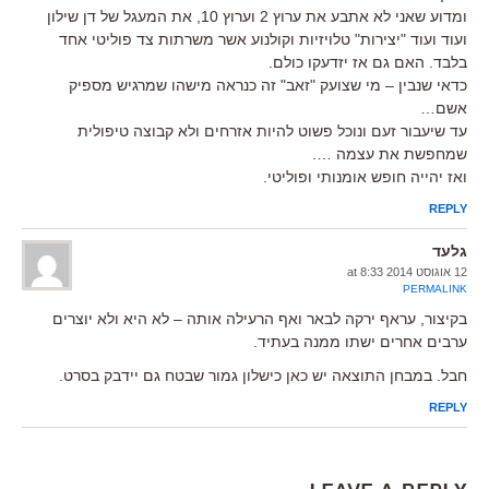
ומדוע שאני לא אתבע את ערוץ 2 וערוץ 10, את המעגל של דן שילון
ועוד ועוד "יצירות" טלויזיות וקולנוע אשר משרתות צד פוליטי אחד
בלבד. האם גם אז יזדעקו כולם.
כדאי שנבין – מי שצועק "זאב" זה כנראה מישהו שמרגיש מספיק
אשם…
עד שיעבור זעם ונוכל פשוט להיות אזרחים ולא קבוצה טיפולית
שמחפשת את עצמה ….
ואז יהייה חופש אומנותי ופוליטי.
REPLY
גלעד
12 אוגוסט 2014 at 8:33
PERMALINK
בקיצור, עראף ירקה לבאר ואף הרעילה אותה – לא היא ולא יוצרים
ערבים אחרים ישתו ממנה בעתיד.
חבל. במבחן התוצאה יש כאן כישלון גמור שבטח גם יידבק בסרט.
REPLY