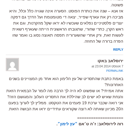
פשוטה.
אז אנא – שנה את כותרת הפוסט. הסערה אינה שגויה כלל וכלל, והיא
מביכה רק את עארף שפייר, יצאה די מטומטמת ועל הדרך גם דפקה
יוצרים פלסטיניים נפלאים שעכשיו לא יראו שקל מהקרנות, וגם את
ראש הקרן, כתרי שחורי, שתגובתו הראשונית הייתה שעארף רשאית
לעשות זאת, ורק אחרי שהשערוריה תפסה תאוצה נסוג בו ואמר שזו
הפרה ברורה של החוזה.
REPLY
ירוסלאב באקו
7 אוגוסט 2014 at 23:04
PERMALINK
באמת כתבת שהתסריט של עץ הלימון הוא אחד מן המצויינים בשנים
האחרונות?
אתה אמיתי? או שפשוט לא היה לך הרבה מה לומר על הבמאית הזאת
והנחת שאיש לא ישים לב שהיללת את התסריט העלוב והמגושם הזה?
אני רואה שכבר ערכת 19 פעמים את הטקסט. ממליץ לך לערוך בפעם
ה20 מכיוון שאתה לא רוצה שקוראים עתידיים יראו את הבושה הזאת.
====================
רוה לירוסלאב: ז׳ה ט׳אם
״עץ לימון״
.