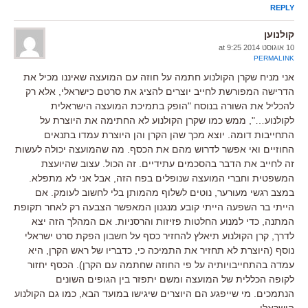
REPLY
קולנוען
10 אוגוסט 2014 at 9:25
PERMALINK
אני מניח שקרן הקולנוע חתמה על חוזה עם המועצה שאיננו מכיל את
הדרישה המפורשת לחייב יוצרים להציג את סרטם כישראלי, אלא רק
להכליל את השורה בנוסח "הופק בתמיכת המועצה הישראלית
לקולנוע…", ממש כמו שקרן הקולנוע לא החתימה את היוצרת על
התחייבות דומה. יוצא מכך שהן הקרן והן היוצרת עמדו בתנאים
החוזיים ואי אפשר לדרוש מהם את הכסף. מה שהמועצה יכולה לעשות
זה לחייב את הדבר בהסכמים עתידיים. זה הכול. עצוב שהיועצת
המשפטית וחברי המועצה שנופלים בפח הזה, אבל אני לא מתפלא.
במצב רגשי מעורער, נוטים לשלוף מהמותן בלי לחשוב לעומק. אם
הייתי בר השפעה הייתי קובע מנגנון המאפשר הצבעה רק לאחר תקופת
המתנה, כדי למנוע החלטות פזיזות והרסניות. אם המהלך הזה יצא
לדרך, קרן הקולנוע תיאלץ להחזיר כסף על חשבון הפקת סרט ישראלי
נוסף (היוצרת לא תחזיר את התמיכה כי, כדבריו של ראש הקרן, היא
עמדה בהתחייבויותיה על פי החוזה שחתמה עם הקרן). הכסף יחזור
לקופה הכללית של המועצה ומשם יתפזר בין הגופים השונים
הנתמכים. מי שייפגע הם היוצרים שיגישו במועד הבא, כמו גם הקולנוע