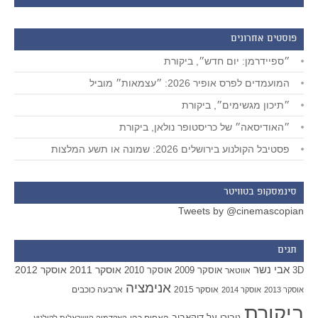
פוסטים אחרונים
״ספיידרמן: יום חדש״, ביקורת
המועמדים לפרס אופיר 2026: ״עצמאות״ מוביל
״תיכון מגשימים״, ביקורת
״האודיסאה״ של כריסטופר נולאן, ביקורת
פסטיבל הקולנוע בירושלים 2026: שמונה או תשע המלצות
סינמסקופ בטוויטר
Tweets by @cinemascopian
תגים
אבי נשר
אוסקר 2011
אוסקר 2012
אוסקר 2009
אוסקר 2010
3D
אווטאר
אנימציה
אוסקר 2015
ארבעה כוכבים
אוסקר 2013
אוסקר 2014
ביקורת
גיבורי על
דוקאביב
האחים כהן
האקדמיה הישראלית לקולנוע