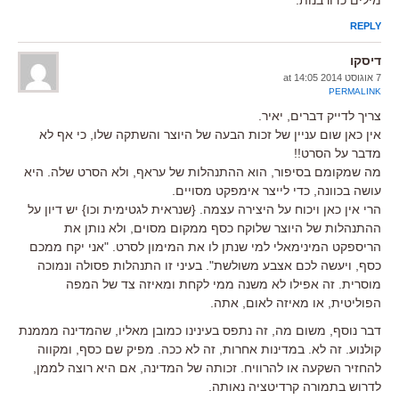
מילים כדורבנות.
REPLY
דיסקו
7 אוגוסט 2014 at 14:05
PERMALINK
צריך לדייק דברים, יאיר.
אין כאן שום עניין של זכות הבעה של היוצר והשתקה שלו, כי אף לא
מדבר על הסרט!!
מה שמקומם בסיפור, הוא ההתנהלות של עראף, ולא הסרט שלה. היא
עושה בכוונה, כדי לייצר אימפקט מסויים.
הרי אין כאן ויכוח על היצירה עצמה. {שנראית לגטימית וכו} יש דיון על
ההתנהלות של היוצר שלוקח כסף ממקום מסוים, ולא נותן את
הריספקט המינימאלי למי שנתן לו את המימון לסרט. "אני יקח ממכם
כסף, ויעשה לכם אצבע משולשת". בעיני זו התנהלות פסולה ונמוכה
מוסרית. זה אפילו לא משנה ממי לקחת ומאיזה צד של המפה
הפוליטית, או מאיזה לאום, אתה.
דבר נוסף, משום מה, זה נתפס בעינינו כמובן מאליו, שהמדינה מממנת
קולנוע. זה לא. במדינות אחרות, זה לא ככה. מפיק שם כסף, ומקווה
להחזיר השקעה או להרוויח. זכותה של המדינה, אם היא רוצה לממן,
לדרוש בתמורה קרדיטציה נאותה.