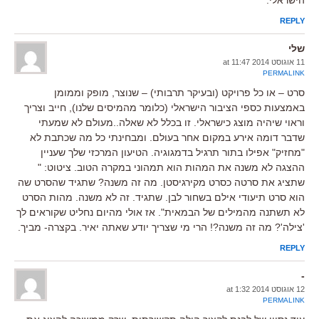
הישראלי.
REPLY
שלי
11 אוגוסט 2014 at 11:47
PERMALINK
סרט – או כל פרויקט (ובעיקר תרבותי) – שנוצר, מופק וממומן
באמצעות כספי הציבור הישראלי (כלומר מהמיסים שלנו), חייב וצריך
וראוי שיהיה מוצג כישראלי. זו בכלל לא שאלה..מעולם לא שמעתי
שדבר דומה אירע במקום אחר בעולם. ומבחינתי כל מה שכתבת לא
"מחזיק" אפילו בתור תרגיל בדמגוגיה. הטיעון המרכזי שלך שעניין
ההצגה לא משנה את המהות הוא תמהוני במקרה הטוב. ציטוט: "
שתציג את סרטה כסרט מקירגיסטן. מה זה משנה? שתגיד שהסרט שה
הוא סרט תיעודי אילם בשחור לבן. שתגיד. זה לא משנה. מהות הסרט
לא תשתנה מהמילים של הבמאית". אז אולי מהיום נחליט שקוראים לך
'צילה'? מה זה משנה?! הרי מי שצריך יודע שאתה יאיר. בקצרה- מביך.
REPLY
-
12 אוגוסט 2014 at 1:32
PERMALINK