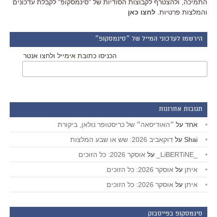
התמיכה, ולהצטרף לקבוצות הסודיות של "סינמסקופ" לקבלת עדכונים
והמלצות פרטיות.
לחצו כאן
הירשמו לעדכוני המייל של ״סינמסקופ״
הכניסו כתובת אימייל ולחצו אנטר
תגובות אחרונות
אחד
על
״האודיסאה״ של כריסטופר נולאן, ביקורת
Shai
על
דוקאביב 2026: שש או שבע המלצות
_LiBERTiNE_
על
אוסקר 2026: כל הזוכים
איתן
על
אוסקר 2026: כל הזוכים
איתן
על
אוסקר 2026: כל הזוכים
סינמסקופ בפייסבוק