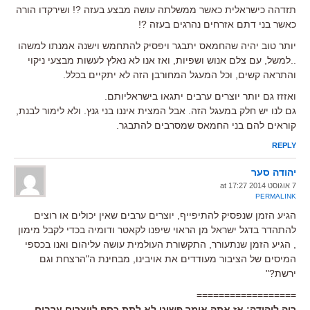
תזדהה כישראלית כאשר ממשלתה עושה מבצע בעזה ?! ושירקדו הורה
כאשר בני דתם אזרחים נהרגים בעזה ?!
יותר טוב יהיה שהחמאס יתבגר ויפסיק להתחמש וישנה אמנתו למשהו
..למשל, עם צלם אנוש ושפיות, ואז אנו לא נאלץ לעשות מבצעי ניקוי
והתראה קשים, וכל המעגל המחורבן הזה לא יתקיים בכלל.
ואזזז גם יותר יוצרים ערבים יתגאו בישראליותם.
גם לנו יש חלק במעגל הזה. אבל המצית איננו בני גנץ. ולא לימור לבנת,
קוראים להם בני החמאס שמסרבים להתבגר.
REPLY
יהודה סער
7 אוגוסט 2014 at 17:27
PERMALINK
הגיע הזמן שנפסיק להתיפייף, יוצרים ערבים שאין יכולים או רוצים
להתהדר בדגל ישראל מן הראוי שיפנו לקאטר ודומיה בכדי לקבל מימון
, הגיע הזמן שנתעורר, התקשורת העולמית עושה עליהום ואנו בכספי
המיסים של הציבור מעודדים את אויבינו, מבחינת ה"הרצחת וגם
ירשת?"
==================
רוה ליהודה: אז אתה אומר פשוט לא לתת כסף ליוצרים ערבים