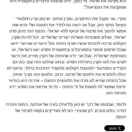
היא מציגה את סרטה. מי כמוך, יודע שהצגת הדברים בתקשורת היא
שמקבעת את המציאות״.
אוקיי, אני מקבל את התיקונים, ומבין אותם. יש כאן עניין רגולטורי
הפועל מתוך חוק. אבל אני רוצה גם לחדד את הטענה שלי והיא שאי
אפשר להפוך את סרטה של עראף ללא-ישראלי. הכסף הזה מימן סרט
ישראלי, ושילם משכורות ועשרות יוצרים ישראליים. יכול להיות שקרן
הקולנוע צריכה להכניס עכשיו סעיף בחוזה מול היוצרים שהיוצר ידאג
שבכל פרסום פומבי בפסטיבלים ובתקשורת הסרט יוצג כישראלי, או
כשותפות ישראלית. אבל אני יודע שהחוזה של הקרן מחייב את היוצר
לשים את לוגו הקרן בתחילת הסרט. וברגע שהלוגו הזה שם, כמו גם
הקרדיט המנדטורי למועצת הקולנוע ולמשרד התרבות ברולר, עראף לא
יכולה להחביא את הלאום של סרטה. כרגע, הלאום הזה מביך אותה,
אבל בהנחה שהיא לא גזרה את הלוגואים החוצה – את זה היא בוודאי
יודעת שאסור לה לעשות על פי החוזה – כל מי שיראה את הסרט יידע
מאיפה הוא.
כלומר, שבסופו של דבר יש כאן (לדעתי) בעיה של אתיקה, נימוס והכרת
תודה. כולם נכונים, רק שבעיניי הם לא מצדיקים בקשה לשיפוי של
הכסף.