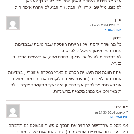
אבל אל תיכנס לעמדת האמן המצונזר. זה כל כך לא כאן.
לסיכום, מזל שבן גוריון לא הביא את הביטלס אחרת איפה היינו.
ערן
8 אוגוסט 2014 at 4:22
PERMALINK
דיסקו,
כל מה שהתייחסתי אליו הייתה הפסקה שבה טענת שבמדינות
אחרות אין מימון ממשלתי לסרטים.
לא כתבתי מילה על גב' עראף, הסרט שלה, או תעשיית הסרטים
בארץ.
אתה הצגת את תעשיית הסרטים בארץ כמקרה איזוטרי ("במדינות
אחרות זה לא ככה") וטענת שאנחנו לוקחים את זה כמובן מאליו.
אני לא מתיימר להבין איך הטיעון הזה שלך מתקשר למקרה "וילה
תומא" ולכן אני נמנע מלצאת בהשערות.
צור שפי
7 אוגוסט 2014 at 14:33
PERMALINK
אני מסכים שהדרישה להחזיר את הכסף טיפשית (ובעולם גם תתכתב
היטב עם סטריאוטיפים אנטישמיים) וגם ההתנהגות של הבמאית