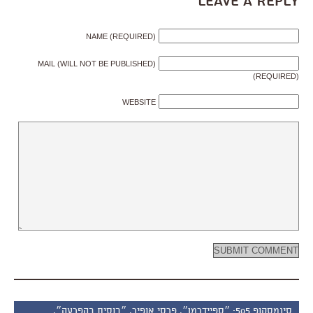
Leave a Reply
NAME (REQUIRED)
MAIL (WILL NOT BE PUBLISHED)
(REQUIRED)
WEBSITE
סינמסקופ 505: ״ספיידרמן״, פרסי אופיר, ״בוסית בהפרעה״,