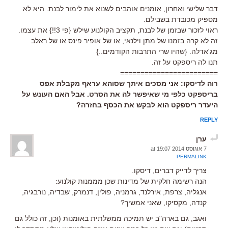
דבר שלישי ואחרון, אומנים אוהבים לשנוא את לימור לבנת. היא לא
מספיק מכובדת בשבילם.
ראוי לזכור שבזמן של לבנת, תקציב הקולנוע שילש {פי 3!!} את עצמו.
זה לא קרה בזמנו של מתן וילנאי, או של אופיר פינס או של ראלב
מג'אדלה. {שהיו שרי התרבות הקודמים..}
תנו לה ריספקט על זה.
========================
רוה לדיסקו: אני מסכים איתך שסוהא עראף מקבלת אפס
בריספקט כלפי מי שאיפשר לה את הסרט. אבל האם העונש על
היעדר ריספקט הוא לבקש את הכסף בחזרה?
REPLY
ערן
7 אוגוסט 2014 at 19:07
PERMALINK
צריך לדייק דברים, דיסקו.
הנה רשימה חלקית של מדינות שכן מממנות קולנוע:
אנגליה, צרפת, אירלנד, גרמניה, פולין, דנמרק, שבדיה, נורבגיה,
קנדה, מקסיקו, שאני אמשיך?
ואגב, גם בארה"ב יש תמיכה ממשלתית באומנות (וכן, זה כולל גם