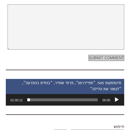
סינמסקופ 505: ״ספיידרמן״, פרסי אופיר, ״בוסית בהפרעה״,
״לגמור את הלילה״
נגן
01:00:12
00:00
אודיו
חיפוש