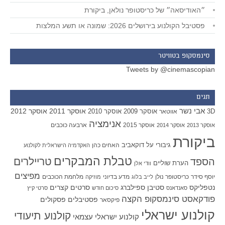
״האודיסאה״ של כריסטופר נולאן, ביקורת
פסטיבל הקולנוע בירושלים 2026: שמונה או תשע המלצות
סינמסקופ בטוויטר
Tweets by @cinemascopian
תגים
אבי נשר
אוסקר 2011
אוסקר 2012
אוסקר 2009
אוסקר 2010
3D
אווטאר
אנימציה
אוסקר 2015
ארבעה כוכבים
אוסקר 2013
אוסקר 2014
ביקורת
גיבורי על
דוקאביב
האחים כהן
האקדמיה הישראלית לקולנוע
טבלת המבקרים
טריילרים
הספד
הערת שוליים
וודי אלן
מפיצים
יוסף סידר
כריסטופר נולן
מדע בדיוני
מלחמת הכוכבים
לייב בלוג
מוזיקה
סטיבן ספילברג
סרטים קצרים
נטפליקס
סאנדאנס
סיכום חודש
סרטי קיץ
פודקאסט סינמסקופ הקצה
פסטיבלים
פסקולים
פיקסאר
קולנוע ישראלי
קולנוע תיעודי
קולנוע ישראלי עצמאי