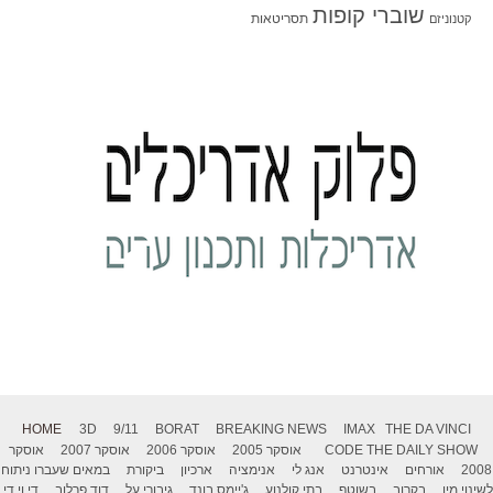
שוברי קופות
תסריטאות
קטנוניזם
HOME
3D
9/11
BORAT
BREAKING NEWS
IMAX
THE DA VINCI
THE DAILY SHOW
CODE
אוסקר 2005
אוסקר 2006
אוסקר 2007
אוסקר
2008
אורחים
אינטרנט
אנג לי
אנימציה
ארכיון
ביקורת
במאים שעברו ניתוח
לשינוי מין
בקרוב
בשוטף
בתי קולנוע
ג'יימס בונד
גיבורי על
דוד פרלוב
די.וי.די