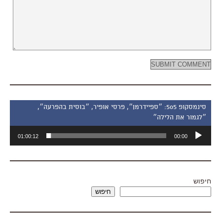
סינמסקופ 505: ״ספיידרמן״, פרסי אופיר, ״בוסית בהפרעה״,
״לגמור את הלילה״
נגן
01:00:12
00:00
אודיו
חיפוש
חיפוש