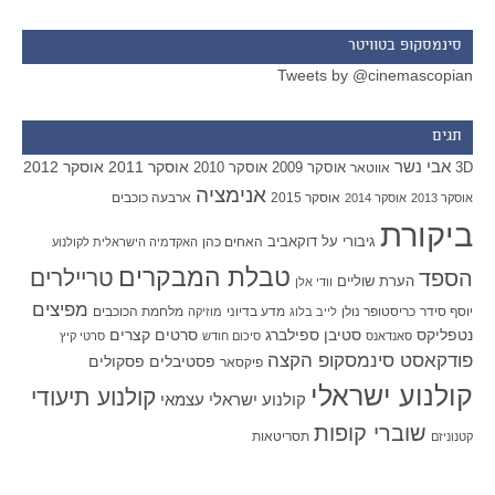
סינמסקופ בטוויטר
Tweets by @cinemascopian
תגים
אבי נשר
אוסקר 2011
אוסקר 2012
אוסקר 2009
אוסקר 2010
3D
אווטאר
אנימציה
אוסקר 2015
ארבעה כוכבים
אוסקר 2013
אוסקר 2014
ביקורת
גיבורי על
דוקאביב
האחים כהן
האקדמיה הישראלית לקולנוע
טבלת המבקרים
טריילרים
הספד
הערת שוליים
וודי אלן
מפיצים
יוסף סידר
כריסטופר נולן
מדע בדיוני
מלחמת הכוכבים
לייב בלוג
מוזיקה
סטיבן ספילברג
סרטים קצרים
נטפליקס
סאנדאנס
סיכום חודש
סרטי קיץ
פודקאסט סינמסקופ הקצה
פסטיבלים
פסקולים
פיקסאר
קולנוע ישראלי
קולנוע תיעודי
קולנוע ישראלי עצמאי
שוברי קופות
תסריטאות
קטנוניזם