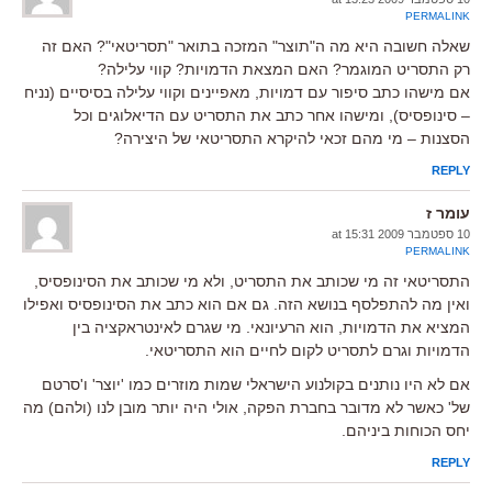
PERMALINK
שאלה חשובה היא מה ה"תוצר" המזכה בתואר "תסריטאי"? האם זה
רק התסריט המוגמר? האם המצאת הדמויות? קווי עלילה?
אם מישהו כתב סיפור עם דמויות, מאפיינים וקווי עלילה בסיסיים (נניח
– סינופסיס), ומישהו אחר כתב את התסריט עם הדיאלוגים וכל
הסצנות – מי מהם זכאי להיקרא התסריטאי של היצירה?
REPLY
עומר ז
10 ספטמבר 2009 at 15:31
PERMALINK
התסריטאי זה מי שכותב את התסריט, ולא מי שכותב את הסינופסיס,
ואין מה להתפלסף בנושא הזה. גם אם הוא כתב את הסינופסיס ואפילו
המציא את הדמויות, הוא הרעיונאי. מי שגרם לאינטראקציה בין
הדמויות וגרם לתסריט לקום לחיים הוא התסריטאי.
אם לא היו נותנים בקולנוע הישראלי שמות מוזרים כמו 'יוצר' ו'סרטם
של' כאשר לא מדובר בחברת הפקה, אולי היה יותר מובן לנו (ולהם) מה
יחס הכוחות ביניהם.
REPLY