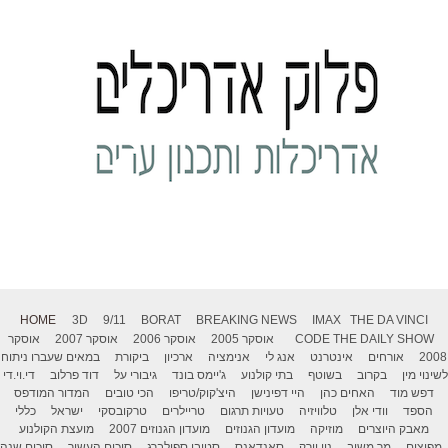
HOME
3D
9/11
BORAT
BREAKING NEWS
IMAX
THE DA VINCI
THE DAILY SHOW
CODE
אוסקר 2005
אוסקר 2006
אוסקר 2007
אוסקר
2008
אורחים
אינטרנט
אנג לי
אנימציה
ארכיון
ביקורת
במאים שעברו ניתוח
לשינוי מין
בקרוב
בשוטף
בתי קולנוע
ג'יימס בונד
גיבורי על
דוד פרלוב
די.וי.די
דפש מוד
האחים כהן
היי דפינישן
היצ'קוק/טריפו
הכי טובים
המדור המודפס
הספד
וודי אלן
טלוויזיה
טעויות תרגום
טריילרים
טרקובסקי
ישראל
כללי
מאבק היוצרים
מוזיקה
מועדון הגנוזים
מועדון הגנוזים 2007
מועצת הקולנוע
מפיצים
מר משיב
ניו יורק
סאנדאנס
סטיבן ספילברג
סיכום העשור
סיכום שנה