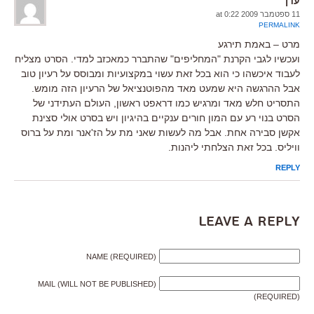
עדן
11 ספטמבר 2009 at 0:22
PERMALINK
מרט – באמת תירגע
ועכשיו לגבי הקרנת "המחליפים" שהתברר כמאכזב למדי. הסרט מצליח
לעבוד איכשהו כי הוא בכל זאת עשוי במקצועיות ומבוסס על רעיון טוב
אבל ההרגשה היא שמעט מאד מהפוטנציאל של הרעיון הזה מומש.
התסריט חלש מאד ומרגיש כמו דראפט ראשון, העולם העתידני של
הסרט בנוי רע עם המון חורים ענקיים בהיגיון ויש בסרט אולי סצינת
אקשן סבירה אחת. אבל מה לעשות שאני מת על הז'אנר ומת על ברוס
וויליס. בכל זאת הצלחתי ליהנות.
REPLY
Leave a Reply
NAME (REQUIRED)
MAIL (WILL NOT BE PUBLISHED)
(REQUIRED)