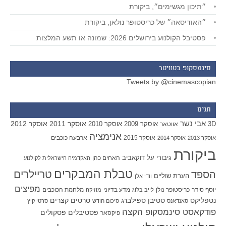
״תיכון מגשימים״, ביקורת
״האודיסאה״ של כריסטופר נולאן, ביקורת
פסטיבל הקולנוע בירושלים 2026: שמונה או תשע המלצות
סינמסקופ בטוויטר
Tweets by @cinemascopian
תגים
אבי נשר
אוסקר 2011
אוסקר 2012
אוסקר 2009
אוסקר 2010
3D
אווטאר
אנימציה
אוסקר 2015
ארבעה כוכבים
אוסקר 2013
אוסקר 2014
ביקורת
גיבורי על
דוקאביב
האחים כהן
האקדמיה הישראלית לקולנוע
טבלת המבקרים
טריילרים
הספד
הערת שוליים
וודי אלן
מפיצים
יוסף סידר
כריסטופר נולן
מדע בדיוני
מלחמת הכוכבים
לייב בלוג
מוזיקה
סטיבן ספילברג
סרטים קצרים
נטפליקס
סאנדאנס
סיכום חודש
סרטי קיץ
פודקאסט סינמסקופ הקצה
פסטיבלים
פסקולים
פיקסאר