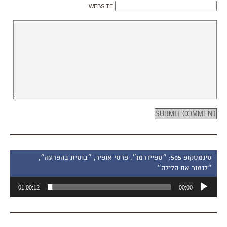
WEBSITE
סינמסקופ 505: ״ספיידרמן״, פרסי אופיר, ״בוסית בהפרעה״,
״לגמור את הלילה״
נגן
01:00:12
00:00
אודיו