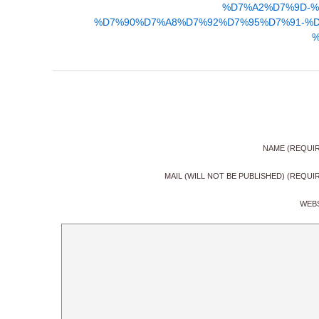
%D7%A2%D7%9D-%
%D7%90%D7%A8%D7%92%D7%95%D7%91-%D
%
NAME (REQUI
MAIL (WILL NOT BE PUBLISHED) (REQUI
WEB