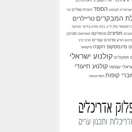
גיבורי על
דוקאביב
האחים כהן
הספד
הערת שוליים
שראלית לקולנוע
וודי
ת המבקרים
טריילרים
ריסטופר נולן
מדע בדיוני
לייב בלוג
מוזיקה
מפיצים
סטיבן
נטפליקס
כבים
סאנדאנס
סרטים קצרים
יכום חודש
סרטי קיץ
 סינמסקופ הקצה
פיקסאר
קולנוע ישראלי
פסקולים
קולנוע תיעודי
שראלי עצמאי
ברי קופות
תסריטאות