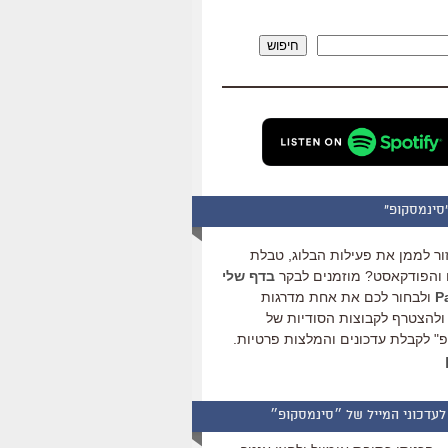
להגביר
או
חיפוש
להנמיך
עוצמת
שמע.
סינמסקופ"
ור לממן את פעילות הבלוג, טבלת
והפודקאסט? מוזמנים לבקר
בדף שלי
ולבחור לכם את אחת מדרגות
ולהצטרף לקבוצות הסודיות של
" לקבלת עדכונים והמלצות פרטיות.
לעדכוני המייל של ״סינמסקופ״