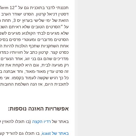
הזאת של ימ
על ״הסרטים הטובים שלא ראיתם השנה
אחת השחקניות שתכף הולכות להיות הכי
כסרט קצר. קרטון כתב על חוויותיו כמד
מדריכים שהם גם בני זוג, אחד הנערים
רק מגיעה לבית, וגם היא לוקחת את זה
זה סרט עדין מאוד-מאוד, וחד אבחנה בצ
כל כך רגיש שקשה לעמוד בקסמו. אני מנ
לתוכנית היום, אז הנה השלמת החובות שלי. ״בית זמני
אפשרויות האזנה נוספות:
באתר של
רדיו הקצה
(בו תוכלו להאזין לע
באתר של icast
, בו תוכלו גם להוריד קובץ mp3 של הפודקאסט ולעשות מנוי באייטיונז לתוכניו