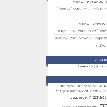
רמן: יום חדש״, ביקורת
המועמדים לפרס אופיר 2026: ״עצמאות״
 מגשימים״, ביקורת
סאה״ של כריסטופר נולאן, ביקורת
פסטיבל הקולנוע בירושלים 2026: שמונה או
מלצות
פ בטוויטר
Tweets by @cinem
שר
אוסקר 2009
אוסקר 2010
אווטאר
אוסקר 2012
אוסקר 2013
אוסקר 2014
אנימציה
ארבעה כוכבים
רת