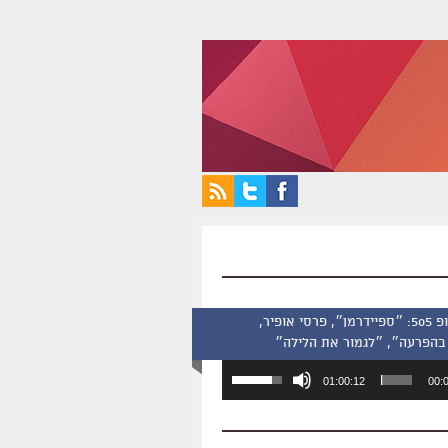
סינמסקופ 505: ״ספיידרמן״, פרסי אופיר,
בהפרעה״, ״לגמור את הלילה״
השתמש
01:00:12
00:
במקש
למעלה/למטה
כדי