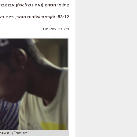
צילומי הסרט (ואחיו של אלון אבוטבול
53:12: לקראת גלובוס הזהב, ביום ראשון הקרוב.
ויש גם שאריות:
״בית זמני״ (״Short Term 12"). הכירו את ברי לרסון, הדבר הגדול הבא