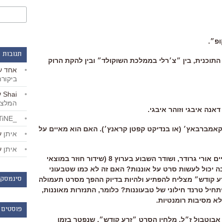
פ״.
תגובות 
ל התוכנית, בין ״צ׳רלי בממלכת השוקולד״ ובין להקת הרוק
אחד
ע
ביקור
Shai
ע
המלצו
_LiBERTiNE_
קט קאמברבאץ׳ (או בנדיקט קפטן קראנץ׳). האם הוא מאיים על
איתן
ע
איתן
ע
35:00: ״זרע קודש״, סרט תיעודי שביים אורי גרודר, ושודר השבוע בערוץ 8 (שידור חוזר במוצאי
 יכול לעשות סרט על אוננות? האם זה לא כמו שטבעוני
 קודש״ מצליח להפתיע ולהיות בדיוק ההפך מסרט תעמולה
סינמסקו
תחיל טרנד חילוני של טבעוננות? כלומר, התנזרות מאוננות,
א מסיבות רומנטיות.
פוסטים 
הם אבוטבול ז״ל, מלחין הסרט ״זרע קודש״, שנפטר בזמן