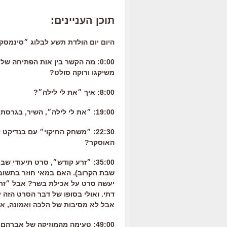
תוכן העניינים:
היום יום הולדת תשע לבלוג ״סינמסקו
0:00: מה הקשר בין אות הפתיחה ש
משיקגו ורוקה סולט?
8:00: איך ״את לי לילה״?
19:00: ״את לי לילה״, השיר, בגרסת דאנה איבגי וזוהר איבגי.
22:30: ״משחק החיקוי״ עם בנדי
האוסקר?
שבת הקרוב). האם במאי חוזר בתשובה
יעשה סרט על אכילת בשר? אבל ״זרע
דתי. ואולי בסופו של דבר הסרט הזה י
אבל לא מסיבות של הלכה ואמונה, אל
49:00: טעימה מהמוזיקה של אבר