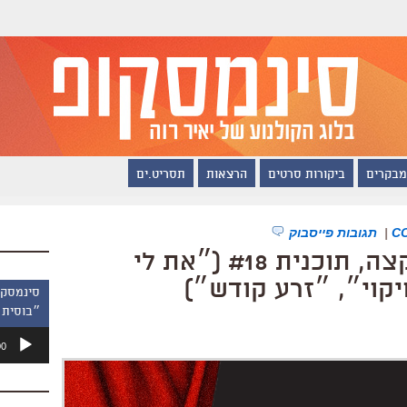
מבקרים
ביקורות סרטים
הרצאות
תסריט.ים
|
תגובות פייסבוק
סינמסקופ ברדיו הקצה, תוכנית #18 (״את לי
קוי״, ״זרע קודש״)
״בוסית 
נגן
00
אודיו