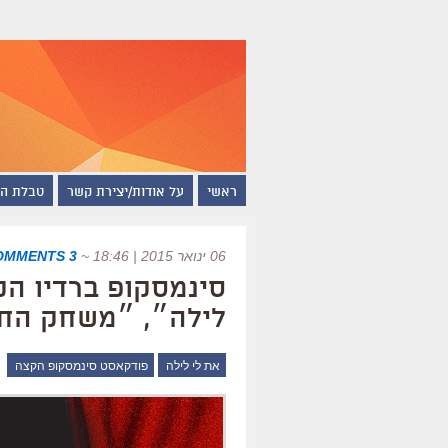
ראשי
על אודות/יצירת קשר
טבלת ה
06 ינואר 2015 | 18:46
~
3 COMMENTS
לילה״, ״משחק החי
את לי לילה
פודקאסט סינמסקופ הקצה