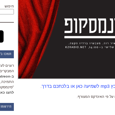
חיפוש
תמכו ב"
רוצים לעז
המבקרים 
ב-Patreon
התמיכה, 
אן או בלכתכם בדרך
.
"סינמסקופ
לחצו כאן
ם על פי האינדקס המצורף.
הירשמו 