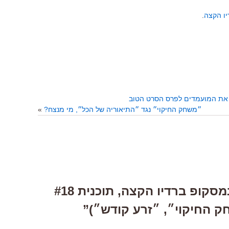
יו הקצה
.
״משחק החיקוי״ נגד ״התיאוריה של הכל״, מי מנצח?
»
3 Responses to “סינמסקופ ברדיו הקצה, תוכנית #18
ק החיקוי״, ״זרע קודש״)”