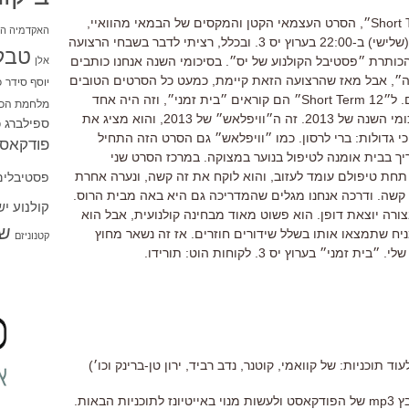
תכננתי לדבר בתוכנית גם על ״Short Term 12״, הסרט העצמאי הקטן והמקסים של הבמאי מהוואיי,
האקדמיה הי
דסטין דניאל קרטון. הסרט ישודר הערב (שלישי) ב-22:00 בערוץ יס 3. ובכלל, רציתי לדבר בשבחי הרצועה
טבל
י שלישי בערוץ יס 3, תחת הכותרת ״פסטיבל הקולנוע של יס״. בסיכומי השנה אנחנו כותבים
אלן
״, אבל מאז שהרצועה הזאת קיימת, כמעט כל הסרטים הטובים
יוסף סידר
כ
שלא מגיעים לבתי הקולנוע מגיעים לשם. ל״Short Term 12״ הם קוראים ״בית זמני״, וזה היה אחד
מלחמת הכו
הסרטים מדוברים ומעוטרי פרסים בסיכומי השנה של 2013. זה ה״וויפלאש״ של 2013, והוא מציג את
ספילברג
ס
 גדולות: ברי לרסון. כמו ״וויפלאש״ גם הסרט הזה התחיל
פודקאסט
ריך בבית אומנה לטיפול בנוער במצוקה. במרכז הסרט שני
 תחת טיפולם עומד לעזוב, והוא לוקח את זה קשה, ונערה אחרת
פסטיבלים
 קשה. ודרכה אנחנו מגלים שהמדריכה גם היא באה מבית הרוס.
קולנוע י
ורה יוצאת דופן. הוא פשוט מאוד מבחינה קולנועית, אבל הוא
שו
יח שתמצאו אותו בשלל שידורים חוזרים. אז זה נשאר מחוץ
קטנוניזם
״ בערוץ יס 3. לקוחות הוט: תורידו.
וד תוכניות: של קוואמי, קוטנר, נדב רביד, ירון טן-ברינק וכו׳)
ת הבאות.