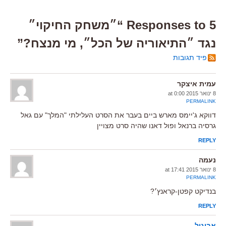
5 Responses to “״משחק החיקוי״
נגד ״התיאוריה של הכל״, מי מנצח?”
פיד תגובות
עמית איצקר
8 ינואר 2015 at 0:00
PERMALINK
דווקא ג'יימס מארש ביים בעבר את הסרט העלילתי "המלך" עם גאל
גרסיה ברנאל ופול דאנו שהיה סרט מצויין
REPLY
נעמה
8 ינואר 2015 at 17:41
PERMALINK
בנדיקט קפטן-קראנץ׳?
REPLY
אביגיל