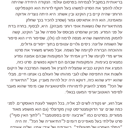
בריאותית במקביל לצמיחה בפרסום עולמי. הנקודה היחידה שהיתה
יכולה להפוך את הסרט למשהו בעל תוקף לדורות הוא הקונפליקט
הרוחני שהיה קיים בין הוקינג ובין אשתו: היא היתה נוצריה אדוקה
ומאמינה, הוא היה אתאיסט גמור (שסרב להכיר בכך שחלק
מהתיאוריות שלו נושאות אופי רוחני מובהק). היא, לבסוף, בחרה בדת
על פני המדע. מכיוון שהסרט מבוסס על ספרה של גב׳ הוקינג, קשה
לחמוק מהתחושה שהיא מנסה לרמוז לנו (ולו), שסיפור חייו הוא סיפור
של השגחה עליונה: ניסים גלויים עטופים בתוך ייסורים גדולים,
וההוכחה הברורה לקיומה של נשמה. אבל מארש משאיר את סרטו
אדיש מדי לקיומו של דיון אמיתי על המקומות שבהם אמונה ומדע
נמצאים בעימות, והמקומות שבהם הם דווקא נפגשים. סרט כזה,
המציג את הוקינג כנביא שמצליח להציץ אל מעשה המרכבה של היקום
ולשנות את התפיסה שלנו לגבי מהותו של העולם בו אנחנו חיים, מבלי
שהוא יידע שהוא כזה, דווקא היה יכול להיות מעניין. אבל ״התיאוריה
של הכל״ מסרב להעניק לדמויותיו ולסיטואציות שבו מימד שהוא מעבר
לסיפור האוטוביוגרפי המעט בנאלי.
אבל רגע, יש נקודה לשים לב אליה, בכל הקשור לעונת האוסקרים. לפני
כמה שנים יצר הדוקומנטריסט קווין מקדונלד (גם הוא מושפע מאוד
ממוריס, בסרטים כמו ״ארבעה ימים בספטמבר״ ו״לתוך האין סוף״)
סרט עלילתי בעל מאפיינים דומים ל״התיאוריה של הכל״. זה היה
״המלך האחרון של סקוטלנד״, ביוגרפיה של אידי אמין, שליט אוגנדה.