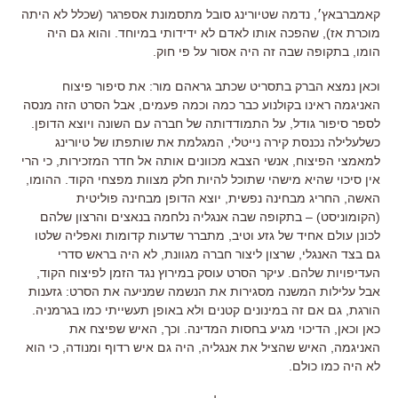
קאמברבאץ׳, נדמה שטיורינג סובל מתסמונת אספרגר (שכלל לא היתה
מוכרת אז), שהפכה אותו לאדם לא ידידותי במיוחד. והוא גם היה
הומו, בתקופה שבה זה היה אסור על פי חוק.
וכאן נמצא הברק בתסריט שכתב גראהם מור: את סיפור פיצוח
האניגמה ראינו בקולנוע כבר כמה וכמה פעמים, אבל הסרט הזה מנסה
לספר סיפור גודל, על התמודדותה של חברה עם השונה ויוצא הדופן.
כשלעלילה נכנסת קירה נייטלי, המגלמת את שותפתו של טיורינג
למאמצי הפיצוח, אנשי הצבא מכוונים אותה אל חדר המזכירות, כי הרי
אין סיכוי שהיא מישהי שתוכל להיות חלק מצוות מפצחי הקוד. ההומו,
האשה, החריג מבחינה נפשית, יוצא הדופן מבחינה פוליטית
(הקומוניסט) – בתקופה שבה אנגליה נלחמה בנאצים והרצון שלהם
לכונן עולם אחיד של גזע וטיב, מתברר שדעות קדומות ואפליה שלטו
גם בצד האנגלי, שרצון ליצור חברה מגוונת, לא היה בראש סדרי
העדיפויות שלהם. עיקר הסרט עוסק במירוץ נגד הזמן לפיצוח הקוד,
אבל עלילות המשנה מסגירות את הנשמה שמניעה את הסרט: גזענות
הורגת, גם אם זה במינונים קטנים ולא באופן תעשייתי כמו בגרמניה.
כאן וכאן, הדיכוי מגיע בחסות המדינה. וכך, האיש שפיצח את
האניגמה, האיש שהציל את אנגליה, היה גם איש רדוף ומנודה, כי הוא
לא היה כמו כולם.