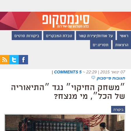
ראשי
על אודות/יצירת קשר
טבלת המבקרים
ביקורות סרטים
הרצאות
תסריט.ים
07 ינואר 2015 | 22:29
~
5 COMMENTS
|
תגובות פייסבוק
״משחק החיקוי״ נגד ״התיאוריה
של הכל״, מי מנצח?
ביקורת