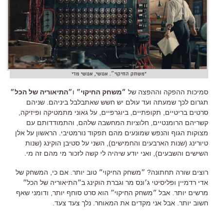
"משחק החיקוי״. אנושי, אנושי מדי
סמיכות ההפקה וההפצה של
״משחק החיקוי״
ו
״התיאוריה של הכל״
תגרום לכך שמעתה ועד עולם יש חשש שאתבלבל ביניהם. שניהם
סרטים בריטיים, תקופתיים, ביוגרפיים, על גאוני מתמטיקה ופיזיקה,
קשריהם הרומנטיים, חלוציות המחשבה שלהם, והתמודדותם עם
מצוקות הגוף והנפש שמונעים מהם תפקוד נורמטיבי. הראשון על אלן
טיורינג (שנות הארבעים והחמישים), השני על סטיבן הוקינג (שנות
השישים והשבעים), ואני יודע שיהיה לי קשה לזכור מי מהם זה מי.
רוצים שורה תחתונה? ״משחק החיקוי״ טוב יותר. אם כי, המשחק של
אדי רדמיין ופליסיטי ג׳ונס מר וגברת הוקינג ב״התיאוריה של הכל״
מרשים יותר. אבל ״משחק החיקוי״ הוא סרט סוחף יותר, ודומני שאף
חשוב יותר. אבל אני מקדים את המאוחר. נלך צעד צעד.