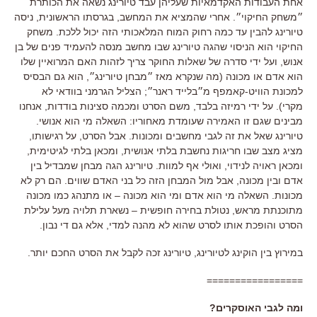
אחת העבודות האקדמאיות שעליהן עבד טיורינג נשאה את הכותרת
״משחק החיקוי״. אחרי שהמציא את המחשב, בגרסתו הראשונית, ניסה
טיורינג להבין עד כמה רחוק המוח המלאכותי הזה יכול ללכת. משחק
החיקוי הוא הניסוי שהגה טיורינג שבו מחשב מנסה להעמיד פנים של בן
אנוש, ועל ידי סדרה של שאלות החוקר צריך לזהות האם המרואיין שלו
הוא אדם או מכונה (מה שנקרא מאז ״מבחן טיורינג״, הוא גם הבסיס
למכונת הוויט-קאמפף מ״בלייד ראנר״; הצליל הגרמני בוודאי לא
מקרי). על ידי רמיזה בלבד, משם הסרט ומכמה סצינות בודדות, אנחנו
מבינים שגם זו האמירה שעומדת מאחוריו: השאלה מי הוא אנושי.
טיורינג שאל את זה לגבי מחשבים ומכונות. אבל הסרט, על רגישותו,
מציג מצב שבו חריגות נחשבת בלתי אנושית, ומכאן בלתי לגיטימית,
ומכאן ראויה לנידוי, ואולי אף למוות. טיורינג הגה מבחן שמבדיל בין
אדם ובין מכונה, אבל מול המבחן הזה כל בני האדם שווים. הם רק לא
מכונות. השאלה מי הוא אדם ומי הוא מכונה – או מתנהג כמו מכונה
מתוכנתת מראש, נטולת בחירה חופשית – נשארת תלויה מעל עלילת
הסרט והופכת אותו לסרט שהוא לא מהנה למדי, אלא גם די נבון.
במירוץ בין הוקינג לטיורינג, טיורינג זכה לקבל את הסרט החכם יותר.
=================
ומה לגבי האוסקרים?