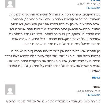
8 ינואר 2015 at 20:11
PERMALINK
כמה תיקונים: טיורינג ניסח את המודל התאורטי המתאר את פעולת
המחשב (למודל זה קוראים מכונת טיורינג) אך ה״בומב״, המכונה
שבנה בבלטצ׳לי פארק על מנת לפצח את צופן האניגמה, לא היתה
מחשב. המחשב הראשון נבנה בבלטצ׳לי ע״י צוות אחר שטיורינג לא
היה מעורב בו. בנוסף, אין כל סיבה להאמין שטיורינג סבל מתסמונת
אספרגר או כל בעיית התקשרות אחרת – ככל הידוע הוא היה אדם
חברותי שניהל קשרים נורמלים עם חברים ואוהבים רבים.
מן הסתם שלעובדות הללו אין קשר לאיכות הסרט (אם כי יש מקום
לתהות מדוע הוליווד פונה שוב ושוב לקלישאות הללו כשהיא באה לספר
סיפורים על אנשי מדע), אבל היה נחמד אם הביקורת היתה מדגישה
שהיא מתארת את גרסתו של הסרט לחייו של טיורינג, ולא את האדם
האמיתי.
REPLY
עומר
11 ינואר 2015 at 0:17
PERMALINK
ביקורת מעניינת, אבל אני מצטרף לתיקונים של אביגיל ומעוניין להוסיף