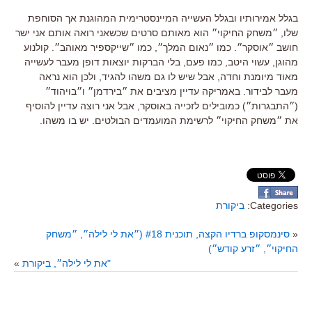
בגלל אמירותיו ובגלל העשייה המיינסטרימית המהוגנת אך הסוחפת
שלו, ״משחק החיקוי״ הוא מאותם סרטים שכשאני רואה אותם אני ישר
חושב ״אוסקר״. כמו ״נאום המלך״, כמו ״שייקספיר מאוהב״. קולנוע
מהוגן, עשוי היטב, כמו פעם, בלי הברקות יוצאות דופן מעבר לעשייה
מאוד מיומנת וחדה, אבל שיש לו גם משהו להגיד, ולכן הוא נראה
מעבר לבידור. באמריקה עדיין מציבים את ״בירדמן״ ו״בויהוד״
(״התבגרות״) כמובילים לזכייה באוסקר, אבל אני רוצה עדיין להוסיף
את ״משחק החיקוי״ לרשימת המועמדים הבולטים. יש בו משהו.
Categories:
ביקורת
«
סינמסקופ ברדיו הקצה, תוכנית #18 (״את לי לילה״, ״משחק
החיקוי״, ״זרע קודש״)
"את לי לילה״, ביקורת
»