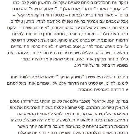
נמקד את ההבדלים ביניהם לשניים עיקריים. הראשון הוא קצב. כמו
״שייקספיר מאוהב״ וכמו ״נאום המלך״, ״משחק החיקוי״ הוא סרט
בריטי – מאוד מאוד בריטי (באופיו – בכספו הוא דווקא אמריקאי) –
אבל שמבוים עם אנרגיה בריאה ואפילו מלהיבה למדי. מורטן טילדום,
במאי נורווגי שזכה להצלחה עם סרטו הקודם, ״ציידי הראשים״ – לוקח
סרט ז׳אנר חלבי – תקופתי, ביוגרפי, מנומס, ונותן לו נוכחות. למרות
הדמות המופנמת, יש בסרט משהו סוחף. אם אשמע שסרט חדש של
ג׳יימס מארש עומד להגיע, אגיב באדישות. לעומת סרטיו התיעודיים
המעולים, שני סרטי העלילה שביים עד כה היו חסרי ייחוד. לעומת זאת,
טילדום הזה מסקרן אותי כעת, ודומני שהוא עומד להיות במאי
משמעותי בהוליווד של עוד רגע.
הסיבה השניה היא שיש ב״משחק החיקוי״ משהו שנראה רלוונטי יותר
לימינו ולחיינו. יש לסרט הזה הדהוד אקטואלי, שמרים אותו מעל לסתם
עוד דרמה ביוגרפית מנומסת.
בנדיקט קפטן-קראנץ׳ (שכבר גילם את סטיבן הוקינג בטלוויזיה) מגלם
את אלן טיורינג, המתמטיקאי שהובא לפצח בשנות הארבעים את צופן
האניגמה של הצבא הגרמני, וכתוצאת לוואי למאמציו המציא את
המחשב ואת הבינה המלאכותית. למעשה, נדמה היה שבשלב כלשהו
המצאת המחשב נראתה לו כמשימה חשובה ודחופה יותר מאשר
הבסת הנאצים במלחמת העולם השנייה. כנהוג בדמויות שמגלם