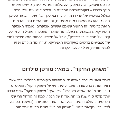
פורסט וויטאקר זכה באוסקר על גילום המנהיג. כעת, ג׳יימס מארש
הולך בדרכו – דוקומנטריסט המביים ביוגרפיה קולנועית. ולא הייתי
מזלזל בסיכוייו של אדי רדמיין לזכות באוסקר על תפקידו בתור סטיבן
הוקינג. הוא גם מגלם דמות אמיתית, והדמות הזאת נכה, והדמות
הזאת בריטית. זה החומר שממנו עשויים אוסקרים. מומחי האוסקר
האמריקאים משוכנעים בשלב הזה שזוכה האוסקר המוביל הוא מייקל
קיטון על תפקידו ב״בירדמן״, אבל אל תזלזלו בכמות המאסיבית למדי
של מצביעים בריטים באקדמיה האמריקאית. זה עוד מוקדם ופזיז
להמר סופית, אבל זה עשוי לקרות.
״משחק החיקוי״. במאי: מורטן טילדום
דומני שאני לא לבד באבחנתי. התחושה ביקורתית הכללית, כפי שאני
רואה אותה בתקשורת האמריקאית היא ש״משחק חיקוי״, הוא סרט
טוב יותר מ״התיאוריה של הכל״. ראו איך ״משחק החיקוי״ גורף הרבה
יותר פרסי סוף שנה מ״התיאוריה של הכל״. למה זה קורה? הרי שני
הסרטים בהחלט דומים. ובכל זאת, האחד טוב יותר (במעט). הסיבה
לכך, ובכן, נקראת בימוי. ״משחק החיקוי״ פשוט מבוים יותר טוב.