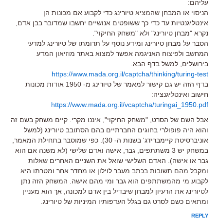
עליהם:
הניסוי או המבחן שהמציא טיורינג כדי לקבוע אם מכונות הן
אינטליגנטיות עד כדי כך ששופטים אנושיים יחשבו שמדובר בבן אדם,
נקרא "מבחן טיורינג" ולא "משחק החיקוי".
הסבר על מבחן טיורינג ומידע נוסף על תרומתו של טיורינג למדעי
המחשב ולפיצוח האניגמה אפשר למצוא באתר מוזיאון המדע
בירושלים, למשל בדף הבא:
https://www.mada.org.il/captcha/thinking/turing-test
בדף הזה יש גם קישור למאמר של טיורינג מ- 1950 אודות מכונות
חישוב ואינטליגנציה:
https://www.mada.org.il/vcaptcha/turingai_1950.pdf
אבל השם של הסרט, "משחק החיקוי", איננו מקרי. קיים משחק בשם זה
והוא היה פופולרי בחוגים החברתיים בהם הסתובב טיורינג (למשל
אוניברסיטת קיימברידג' בשנות ה- 30). כפי שמוסבר בתחילת המאמר,
במשחק יש 3 משתתפים, גבר, אישה ואדם שלישי (לא משנה אם הוא
גבר או אישה). האדם השלישי שואל את השניים האחרים שאלות
ומקבל מהם תשובות בכתב מעבר לוילון או מחדר אחר ומטרתו היא
לקבוע מי מהמשתתפים הוא גבר ומי מהם אישה. המשחק הזה נתן
לטיורינג את הרעיון למבחן שיבדיל בין אדם למכונה, אך הוא מעניין
ומתאים כשם לסרט גם בגלל העדפותיו המיניות של טיורינג.
REPLY