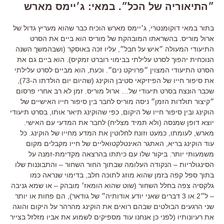
״התיאוריה של הכל״. במאי: ג׳יימס מארש
בתור במאי דוקומנטרי, ג׳יימס מארש הוכיח כבר שהוא מעריץ גדול של
ארול מוריס. בהשראתו המובהקת של מוריס הוא ביים את הסרט
התיעודי המעולה ״איש על חבל״, עליו זכה באוסקר (ושבהמשך השנה
הנוכחית יהפוך לסרט עלילתי בבימוי רוברט זמקיס). הוא ביים גם את
הסרט התיעודי המצוין ״פרויקט נים״. וכעת, הוא מביים לסרט עלילתי
את סיפור חייו של הפיזיקאי סטיבן הוקינג (שהיום יום הולדתו ה-73),
שכבר הונצח בסרט תיעודי של… ארול מוריס. זמן לא רב אחרי פרסום
״קיצור תולדות הזמן״ ניסה מוריס לחבר בין סיפור חייו האישיים של
הוקינג ובין סיפור חייו של היקום, כפי שהוקינג תיאר אותו, בסרט תיעודי
יוצא דופן שמנסה (ולא תמיד מצליח) לחבר את המדעי עם האישי.
מארש, לעומתו, כמעט וזונח לחלוטין את המדע מחייו של הוקינג. כל
עוד הוקינג בריא, האתגר האינטלקטואליים של חייו מקבלים מקום
משמעותי יותר. ביקור שלו עם כיתתו בהרצאה מקדימת-זמנה על
הסינגולריות – הנקודה העלומה שבתוך החור השחור – והתבוננות שלו
בתוך ספל קפה בזמן שהוא מוזג לתוכה חלב, בדימוי שנראה כמו
גלקסיה צפה בחלל השחור (שוט שהוא הומאז׳ מובהק – או שמא גניבה
– ל״2 או 3 דברים שאני יודע אודותיה״ של גודאר), הם פחות או יותר
שני הרגעים הבולטים שבהם רואים את הוקינג מהרהר על היקום והוגה
את רעיונותיו (לפני כן אנחנו עוד מספיקים לשמוע את אביו מזלזל בצייר