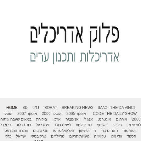
HOME
3D
9/11
BORAT
BREAKING NEWS
IMAX
THE DA VINCI
THE DAILY SHOW
CODE
אוסקר 2005
אוסקר 2006
אוסקר 2007
אוסקר
2008
אורחים
אינטרנט
אנג לי
אנימציה
ארכיון
ביקורת
במאים שעברו ניתוח
לשינוי מין
בקרוב
בשוטף
בתי קולנוע
ג'יימס בונד
גיבורי על
דוד פרלוב
די.וי.די
דפש מוד
האחים כהן
היי דפינישן
היצ'קוק/טריפו
הכי טובים
המדור המודפס
הספד
וודי אלן
טלוויזיה
טעויות תרגום
טריילרים
טרקובסקי
ישראל
כללי