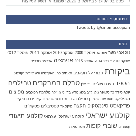
פסטיבל הקולנוע בירושלים 2026: שמונה או תשע המלצות
סינמסקופ בטוויטר
Tweets by @cinemascopian
תגים
אבי נשר
אוסקר 2011
אוסקר 2012
אוסקר 2009
אוסקר 2010
3D
אווטאר
אנימציה
אוסקר 2015
ארבעה כוכבים
אוסקר 2013
אוסקר 2014
ביקורת
גיבורי על
דוקאביב
האחים כהן
האקדמיה הישראלית לקולנוע
טבלת המבקרים
טריילרים
הספד
הערת שוליים
וודי אלן
מפיצים
יוסף סידר
כריסטופר נולן
מדע בדיוני
מלחמת הכוכבים
לייב בלוג
מוזיקה
סטיבן ספילברג
סרטים קצרים
נטפליקס
סאנדאנס
סיכום חודש
סרטי קיץ
פודקאסט סינמסקופ הקצה
פסטיבלים
פסקולים
פיקסאר
קולנוע ישראלי
קולנוע תיעודי
קולנוע ישראלי עצמאי
שוברי קופות
תסריטאות
קטנוניזם