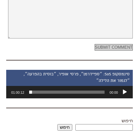
סינמסקופ 505: ״ספיידרמן״, פרסי אופיר, ״בוסית בהפרעה״,
״לגמור את הלילה״
נגן
01:00:12
00:00
אודיו
חיפוש
חיפוש