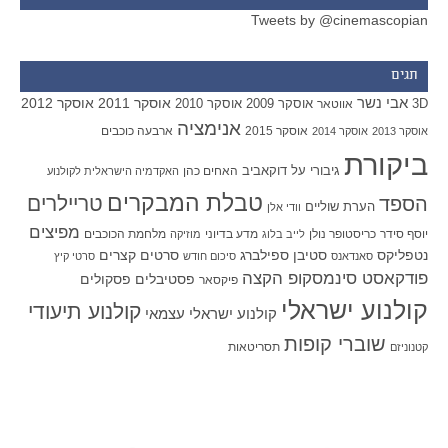
Tweets by @cinemascopian
תגים
אבי נשר
אוסקר 2011
אוסקר 2012
אוסקר 2009
אוסקר 2010
3D
אווטאר
אנימציה
אוסקר 2015
ארבעה כוכבים
אוסקר 2013
אוסקר 2014
ביקורת
גיבורי על
דוקאביב
האחים כהן
האקדמיה הישראלית לקולנוע
טבלת המבקרים
טריילרים
הספד
הערת שוליים
וודי אלן
מפיצים
יוסף סידר
כריסטופר נולן
מדע בדיוני
מלחמת הכוכבים
לייב בלוג
מוזיקה
סטיבן ספילברג
סרטים קצרים
נטפליקס
סאנדאנס
סיכום חודש
סרטי קיץ
פודקאסט סינמסקופ הקצה
פסטיבלים
פסקולים
פיקסאר
קולנוע ישראלי
קולנוע תיעודי
קולנוע ישראלי עצמאי
שוברי קופות
תסריטאות
קטנוניזם