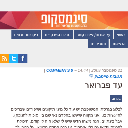
ראשי
על אודות/יצירת קשר
טבלת המבקרים
ביקורות סרטים
הרצאות
תסריט.ים
21 ספטמבר 2009 | 14:44
~
9 COMMENTS
|
תגובות פייסבוק
עד פברואר
בקרוב
לבלוג בגרסתו המשופצת יש עוד כל מיני תיקונים ושיפורים שצריכים
להיעשות בו, ואני מקווה שיעשו בהקדם (אי שם בין סוכות לחנוכה).
אבל בינתיים, הנה משהו חדש שיש לי שלא היה לי קודם, היכולת
להכניס וידיאו גם בלי אימבוד. אז הנה הטסט הראשון על הטריילר