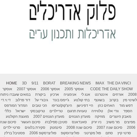
HOME
3D
9/11
BORAT
BREAKING NEWS
IMAX
THE DA VINCI
THE DAILY SHOW
CODE
אוסקר 2005
אוסקר 2006
אוסקר 2007
אוסקר
2008
אורחים
אינטרנט
אנג לי
אנימציה
ארכיון
ביקורת
במאים שעברו ניתוח
לשינוי מין
בקרוב
בשוטף
בתי קולנוע
ג'יימס בונד
גיבורי על
דוד פרלוב
די.וי.די
דפש מוד
האחים כהן
היי דפינישן
היצ'קוק/טריפו
הכי טובים
המדור המודפס
הספד
וודי אלן
טלוויזיה
טעויות תרגום
טריילרים
טרקובסקי
ישראל
כללי
מאבק היוצרים
מוזיקה
מועדון הגנוזים
מועדון הגנוזים 2007
מועצת הקולנוע
מפיצים
מר משיב
ניו יורק
סאנדאנס
סטיבן ספילברג
סיכום העשור
סיכום שנה
2006
סיכום שנה 2007
סיכום שנה 2008
סינמטק
סקירת בלוגים
סרטי ילדים
סרטי קיץ
סתם
פול מקרטני
פוליצרוסקופ
פוליצרסקופ 2006
פסטיבל ברלין