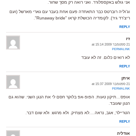
אני גולש באקספלורר. ואני רואה רק מסך שחור.
וג'וליה רוברטס כבר התאחדה פעם אחת בעבר עם גארי מארשל (ועם
ריצ'רד גיר). לקומדיה הכושלת קראו "Runaway bride".
REPLY
זיו
21 ספטמבר 2009 at 15:14
PERMALINK
לא רואים כלום. זה לא עובד
REPLY
איתן
21 ספטמבר 2009 at 15:37
PERMALINK
אופס…תיקון טעות. הפופ-אפ בלוקר חסם לי את הנגן השני. שהוא גם
הנגן שעובד.
הטריילר, אגב, נראה….לא מצחיק. ולא מרגש. ולא שום דבר.
REPLY
אודליה