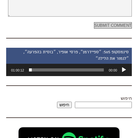
סינמסקופ 505: ״ספיידרמן״, פרסי אופיר, ״בוסית בהפרעה״,
״לגמור את הלילה״
נגן
01:00:12
00:00
אודיו
חיפוש
חיפוש