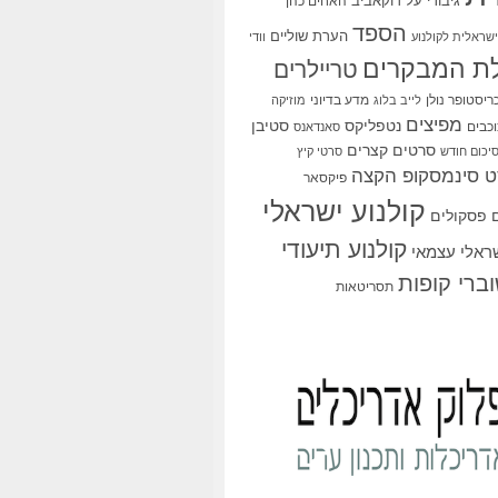
גיבורי על
דוקאביב
האחים כהן
הספד
הערת שוליים
שראלית לקולנוע
וודי
ת המבקרים
טריילרים
ריסטופר נולן
מדע בדיוני
לייב בלוג
מוזיקה
מפיצים
סטיבן
נטפליקס
כבים
סאנדאנס
סרטים קצרים
יכום חודש
סרטי קיץ
 סינמסקופ הקצה
פיקסאר
קולנוע ישראלי
פסקולים
קולנוע תיעודי
שראלי עצמאי
ברי קופות
תסריטאות