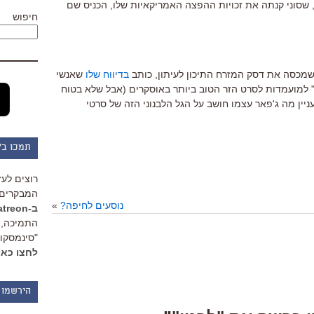
 ו"בשיר", שסוני קנתה את זכויות ההפצה האמריקאיות שלו, הכניס שם
חיפוש
" שמכסה את דסק המזרח התיכון לעיתון, כותב
בדיווח שלו
שאנשי
ון" למועמדות לסרט הזר הטוב ביותר באוסקרים (אבל שלא בטוח
עניין מה ג'פאר עצמו חושב על הגל הלבנוני הזה של סרטי
תמכו ב"
רוצים לעז
המבקרים 
נוסעים לחיפה?
»
ב-Patreon
התמיכה, 
"סינמסקופ
לחצו כאן
הירשמו 