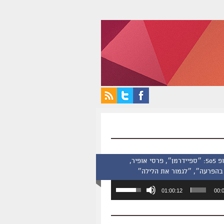
סינמסקופ 505: ״ספיידרמן״, פרסי אופיר,
בהפרעה״, ״לגמור את הלילה״
השתמש
01:00:12
00:
במקש
למעלה/למטה
כדי