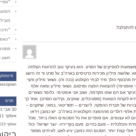
״ספייד
מוביל
 להתבלבל.
״תיכון
״האודי
תשע ה
וא קצת חסר משמעות למפיקים של הסרט. הוא בעיקר טוב להראות הצלחה.
 שלושה מיליון מכירות כרטיסים בארה"ב על סרט זר זה הישג
סינמסקו
 מהכסף הולך מיד לבתי הקולנוע (ככה זה). נשאר מיליון וחצי.
ascopian
 אופטימי) להוצאות הפצה ופרסום. נשאר מיליון ומאה אלף.
בעיקר אם הם שמו מקדמה, ושוב אני אופטימי. כלומר נשארים
יא לוקחת הוצאות (פסטיבלים, שווקים, וקידום הסרט). אחר כך
תגים
ויות של חברת ההפקה. ליוצרים – תסריטאי, במאי, שחקנים –
אבי נ
3D
אלפי דולרים מההפצה הקולנועית בארה"ב. יש כמובן וידאו
אוסקר 2011
יום לא עצומים. אם סופרים את כל הסכומים האלו ביחד, מכל
ת והכלכלית – פעם בחיים, פעם בקריירה- יוצר ישראלי יכול
אוסקר 2015
 אולי קצת יותר. הסכום הזה כמובן יגיע לאט, לעיתים מספר
ביקו