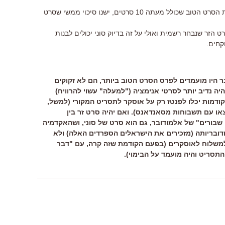
אני חושב שהשנה עקב השינוי בקטגוריית הסרט הטוב שכולל מעתה 10 סרטים, ישנו סיכוי ממשי שסרט
ט הזר שנבחר רשמית ואולי על זה בדיוק סוני יכולים לבנות
קחים.
בר היו מועמדים לפרס הסרט הטוב ביותר, הם לא זקוקים
 יהיה נדיב יותר לסרטי אנימציה ("למעלה" עשוי להרוויח)
ודמות יכלו לפנטז רק על אוסקר לתסריט המקורי (למשל,
Pr" או "An Education" שיצאו עם תשבוחות מסאנדאנס). ואם יהיה סרט זר בין
 שבורים" של אלמודובר, גם הוא סרט של סוני, ושהאקדמיה
ובריותה (מזכירים את הישראלים הספרדים האלה) ולא
למשלוח לאוסקרים (בפעם הקודמת שזה קרה, עם "דבר
תסריט והיה מועמד על הבימוי).