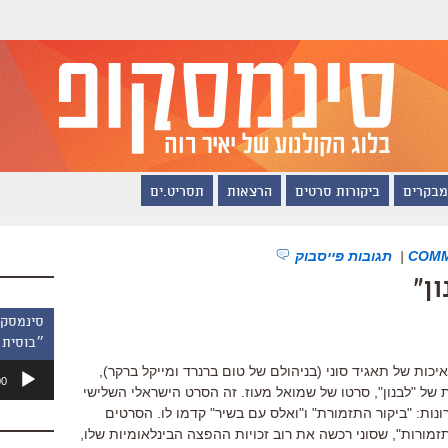
מבקרים
ביקורות סרטים
הרצאות
תסריט.ים
|
תגובות פייסבוק
ן"
״בוסית 
נגן
יכות של תאגיד סוני (בניהולם של טום ברנרד ומייקל ברקר),
00
אודיו
של "לבנון", סרטו של שמואל מעוז. זה הסרט הישראלי השלישי
ות: "ביקור התזמורת" ו"ואלס עם בשיר" קדמו לו. הסרטים
זמורות", שסוני רכשה את רוב זכויות ההפצה הבינלאומיות שלו,