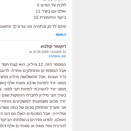
ללכת על המים 5
ואלס עם בשיר 11
ביקור התזמורת 15
סתם לדיוק ובתהיה מה גורם לך פתאום
REPLY
דוקטור קולנוע
22 ספטמבר 2009 at 10:28
PERMALINK
המספר הזה, 12 מיליון, ה
אבל המספרים מתחלקים אחרת. לדוגמא:
נדיר ועצום. אבל מהשלושה מיליון מחצית
ממנו יורד לפחות ארבע מאות אלף (ואני
ממנו יורד להערכתי לפחות חצי לסוני, 
בערך חצי מיליון לחברת ההפקות שגם ה
יורד סכום משמעותי למשקיעים והתחייב
אני מעריך מתחלק סכום של כמה עשרות 
וטלויזיה, אבל הסכומים האלו גם הם ה
העולם, לסרט מדהים בהצלחתו הביקורתי
להרוויח אולי מאה או מאתיים אלף דולר