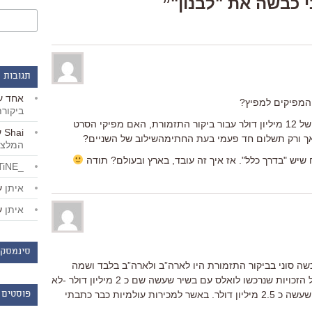
תגובות 
אחד
ע
 המפיקים למפיץ?
ביקור
לדוגמה, אם כאמור סוני השיגו הכנסות של 12 מיליון דולר עבור ביקור התזמורת, האם מפיקי הסרט
Shai
ע
 אך ורק תשלום חד פעמי בעת החתימהשילוב של השניים?
המלצו
 שיש "בדרך כלל". אז איך זה עובד, בארץ ובעולם? תודה
_LiBERTiNE_
איתן
ע
איתן
ע
סינמסקו
שה סוני בביקור התזמורת היו לארה”ב ולארה”ב בלבד ושמה
עשה הסרט למעלה מ3 מיליון דולר. כנ”ל הזכויות שנרכשו לואלס עם בשיר שעשה שם כ 2 מיליון דולר -לא
יפה להעמיד אותו מעל ללכת על המים שעשה כ 2.5 מיליון דולר. באשר למכירות עולמיות כבר כתבתי
פוסטים 