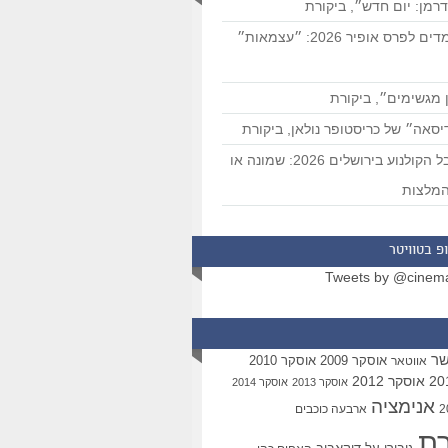
רמן: יום חדש״, ביקורת
המועמדים לפרס אופיר 2026: ״עצמאות״
 מגשימים״, ביקורת
סאה״ של כריסטופר נולאן, ביקורת
פסטיבל הקולנוע בירושלים 2026: שמונה או
מלצות
פ בטוויטר
Tweets by @cinem
שר
אוסקר 2009
אוסקר 2010
אווטאר
אוסקר 2012
אוסקר 2013
אוסקר 2014
אנימציה
ארבעה כוכבים
רת