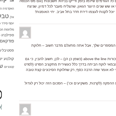
כל הגורמים שילמו בזמן ודייקו בניהול חשבונות (וגם מס הכנסה
או שש שנים היוצר הגאון, שהצליח מעבר לכל דמיון, שניצח
האקדמיה הי
וכל לקנות לעצמו דירת חדר בתל אביב. יחי האומנות!
טבל
אלן
יוסף סידר
כ
מלחמת הכו
ספילברג
ס
פודקאסט
עם המספרים שלך, אבל אתה מתעלם מדבר חשוב – חלוקת
פסטיבלים
קולנוע י
מתקציב ההפקה נלקחות לפני הכול משכורות above the line (כשמן כן הן) – לכן, חשוב להבין, כי גם
במאי לוקח הביתה בדרך כלל כעשירית מתקציב הסרט (לסרט
שו
קטנוניזם
י לא אומר שזה הרבה כסף, רק שחלוקת הסיכונים קצת טובה
הפקה (לקרנות, משקיעים וכו') – הסכום הזה יכול רק לגדול