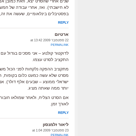
שנים אחרי שהסרט יצא, וזאת כמובן אם 
לא חישבתי). ואז, אחרי עבודה של חמש 
בפסטיבלים בינלאומיים, שעשה את זה, י
REPLY
ארטיום
22 ספטמבר 2009 at 13:42
PERMALINK
לדוקטור קולנוע – אני מסכים בגדול 
התקציב לסרט עצמו.
מסרט שלא עשה כמעט כלום בקופות, ה
ישראלי ממוצע – שבעים אלף דולר). אנ
יותר ממה שאתה מציג.
אם הסרט הצליח, ולאחר שמולאו חובות ה
לאורך זמן.
REPLY
ליאור זלמנסון
23 ספטמבר 2009 at 1:04
PERMALINK