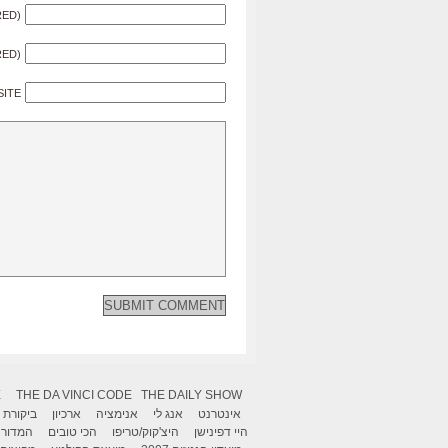
RED)
RED)
SITE
X
THE DA VINCI CODE
THE DAILY SHOW
אינטרנט
אנג לי
אנימציה
ארכיון
ביקורת
היי דפינישן
היצ'קוק/טריפו
הכי טובים
המדור 