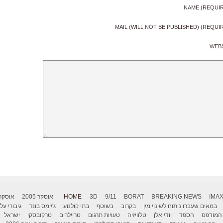
NAME (REQUI
MAIL (WILL NOT BE PUBLISHED) (REQUI
WEB
IMA
BREAKING NEWS
BORAT
9/11
3D
HOME
אוסקר 2005
אוסקר 006
במאים שעברו ניתוח לשינוי מין
בקרוב
בשוטף
בתי קולנוע
ג'יימס בונד
גיבורי על
המודפס
הספד
וודי אלן
טלוויזיה
טעויות תרגום
טריילרים
טרקובסקי
ישראל