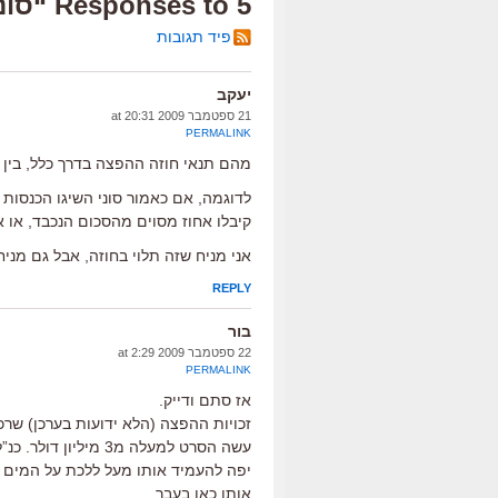
5 Responses to “סוני כבשה את "לבנון"”
פיד תגובות
יעקב
21 ספטמבר 2009 at 20:31
PERMALINK
מהם תנאי חוזה ההפצה בדרך כלל, בין
קיבלו אחוז מסוים מהסכום הנכבד, או
אני מניח שזה תלוי בחוזה, אבל גם מניח
REPLY
בור
22 ספטמבר 2009 at 2:29
PERMALINK
אז סתם ודייק.
זכויות ההפצה (הלא ידועות בערכן) שרכ
אותן כאן בעבר.