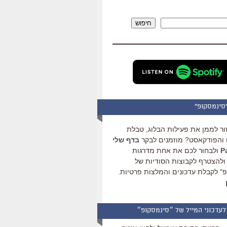
להגביר
או
חיפוש
להנמיך
עוצמת
שמע.
סינמסקופ"
ור לממן את פעילות הבלוג, טבלת
והפודקאסט? מוזמנים לבקר
בדף שלי
ולבחור לכם את אחת מדרגות
ולהצטרף לקבוצות הסודיות של
" לקבלת עדכונים והמלצות פרטיות.
לעדכוני המייל של ״סינמסקופ״