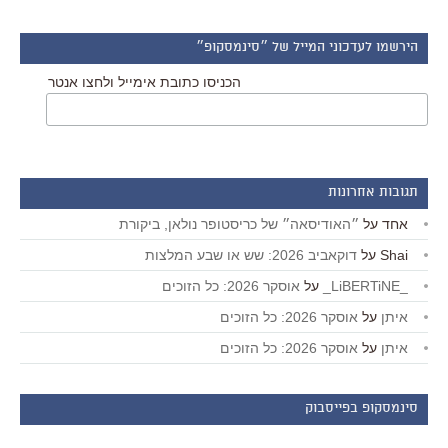
הירשמו לעדכוני המייל של ״סינמסקופ״
הכניסו כתובת אימייל ולחצו אנטר
תגובות אחרונות
אחד
על
״האודיסאה״ של כריסטופר נולאן, ביקורת
Shai
על
דוקאביב 2026: שש או שבע המלצות
_LiBERTiNE_
על
אוסקר 2026: כל הזוכים
איתן
על
אוסקר 2026: כל הזוכים
איתן
על
אוסקר 2026: כל הזוכים
סינמסקופ בפייסבוק