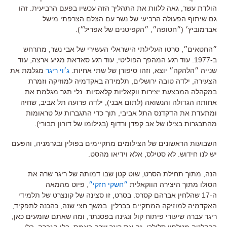
הולדת עשר, גאה ללוות את התהליך הזה עכשיו בפעם הרביעית. זהו
גם שיתוף הפעולה הרביעי של נשר עם הצלם הצרפתי מישל
אברמוביץ׳ (״חטופה״, ״הקפיטנים של אפריל״).
״החטאים״, סרטו העלילתי הישראלי העשירי של אבי נשר, מתרחש
ב-1977. עוד רגע המהפך הפוליטי, עוד רגע סאדאת מגיע ארצה, עוד
שנייה ״הלהקה״ יוצא, וזהו סיפורן של שתי אחיות.
ג׳וי ריגר
מגלמת את
הצעירה, ילדה טובה ירושלים, תלמידה באקדמיה למוזיקה וזמרת
במקהלה המבצעת יצירות ווקאליות קלאסיות. נלי תגר מגלמת את
אחותה הגדולה והנשואה (לתום אבני), ילדה פרועה תל אביב, שחיה
ומתעדת את הדקדנס התל אביבי, תוך כדי התגברות על טראומות
מהתבגרות בצילו של אב קפדן ורדוף (בגילומו של דורון תבורי).
השבועות הראשונים של הצילומים מתקיימים בפולין ובגרמניה, והפעם
יש לנו חידוש. לא סטילס, אלא וידיאו מהסט.
הנה, מתוך תחילת הסרט, שוט קטן שבו דמותה של ריגר שרה את
הסולו מתוך היצירה הווקאלית
״חשקי חזקי״
, פיוט מהמאה
ה-17 שהלחין אברהם קסרס. בסרט, זו סצינה של קונצרט של תלמידי
האקדמיה למוזיקה המתקיים בברלין. במשך חצי שנה, כהכנה לתפקיד,
ריגר עברה שיעורי פיתוח קול ונגינה בפסנתר, ומה שאתם שומעים כאן,
בהקלטה מטלפון סלולרי, זה את ריגר שרה באמת, בלי הגברה, בלי