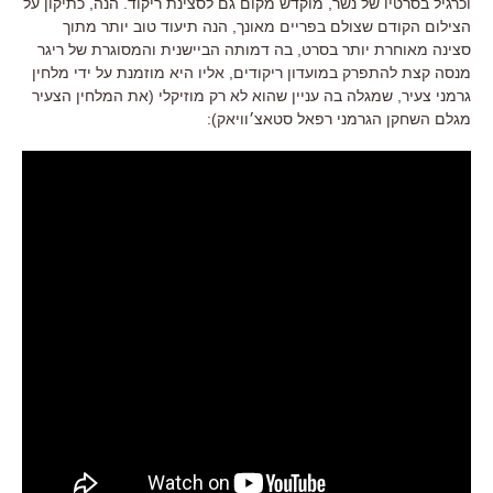
וכרגיל בסרטיו של נשר, מוקדש מקום גם לסצינת ריקוד. הנה, כתיקון על
הצילום הקודם שצולם בפריים מאונך, הנה תיעוד טוב יותר מתוך
סצינה מאוחרת יותר בסרט, בה דמותה הביישנית והמסוגרת של ריגר
מנסה קצת להתפרק במועדון ריקודים, אליו היא מוזמנת על ידי מלחין
גרמני צעיר, שמגלה בה עניין שהוא לא רק מוזיקלי (את המלחין הצעיר
מגלם השחקן הגרמני רפאל סטאצ׳וויאק):