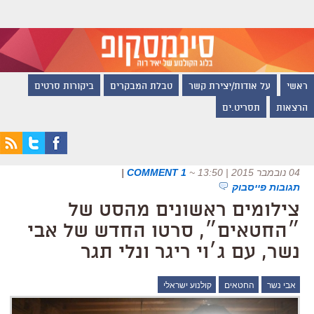
ראשי
על אודות/יצירת קשר
טבלת המבקרים
ביקורות סרטים
הרצאות
תסריט.ים
04 נובמבר 2015 | 13:50
~
1 COMMENT
|
תגובות פייסבוק
צילומים ראשונים מהסט של
״החטאים״, סרטו החדש של אבי
נשר, עם ג׳וי ריגר ונלי תגר
אבי נשר
החטאים
קולנוע ישראלי