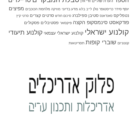
הערת שוליים
וודי אלן
מפיצים
יוסף סידר
כריסטופר נולן
מדע בדיוני
מלחמת הכוכבים
לייב בלוג
מוזיקה
סטיבן ספילברג
סרטים קצרים
נטפליקס
סאנדאנס
סיכום חודש
סרטי קיץ
פודקאסט סינמסקופ הקצה
פסטיבלים
פסקולים
פיקסאר
קולנוע ישראלי
קולנוע תיעודי
קולנוע ישראלי עצמאי
שוברי קופות
תסריטאות
קטנוניזם