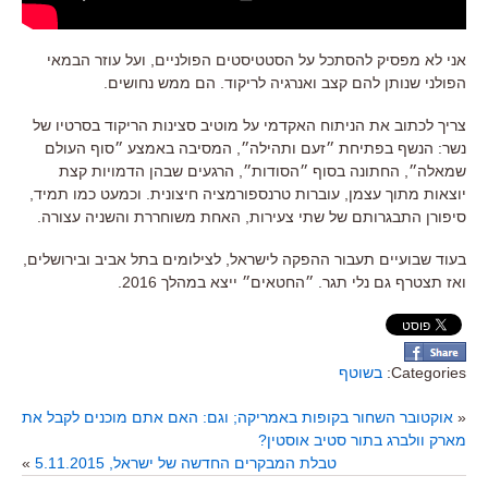
אני לא מפסיק להסתכל על הסטטיסטים הפולניים, ועל עוזר הבמאי
הפולני שנותן להם קצב ואנרגיה לריקוד. הם ממש נחושים.
צריך לכתוב את הניתוח האקדמי על מוטיב סצינות הריקוד בסרטיו של
נשר: הנשף בפתיחת ״זעם ותהילה״, המסיבה באמצע ״סוף העולם
שמאלה״, החתונה בסוף ״הסודות״, הרגעים שבהן הדמויות קצת
יוצאות מתוך עצמן, עוברות טרנספורמציה חיצונית. וכמעט כמו תמיד,
סיפורן התבגרותם של שתי צעירות, האחת משוחררת והשניה עצורה.
בעוד שבועיים תעבור ההפקה לישראל, לצילומים בתל אביב ובירושלים,
ואז תצטרף גם נלי תגר. ״החטאים״ ייצא במהלך 2016.
Categories:
בשוטף
«
אוקטובר השחור בקופות באמריקה; וגם: האם אתם מוכנים לקבל את
מארק וולברג בתור סטיב אוסטין?
טבלת המבקרים החדשה של ישראל, 5.11.2015
»