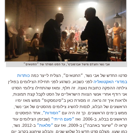
אבי נשר והצלם מישל אברמוביץ׳, על הסט הפולני של ״החטאים״
סרטו החדש של אבי נשר, ״החטאים״, הצליח לייצר כמה
כותרות
במדורי האקטואליה
לפני כשבוע, כשרגע לפני תחילת הצילומים בפולין
גילתה ההפקה כתובות נאצה. זה חלף, ומאז שהתחילו צילומי הסרט
אני רודף אחרי אנשי הצוות הישראליים על הסט לקבל קצת תמונות,
ולראות איך זה נראה. זו מסורת כאן ב״סינמסקופ״ ממש מאז ימיו
הראשונים של הבלוג, לנסות להשיג צילומים מהסטים של אבי נשר,
ממש בימים הראשונים. כך זה היה עם
״הסודות״
, אחד הפוסטים
הראשונים בבלוג, ב-2006. ואז
״פעם הייתי״
(שבזמן הצילומים עוד
קראו לו ״שיעור באהבה״) ב-2009, ואז עם
״פלאות״
ב-2012. נשר,
כמו שעון, מצלם סרט חדש כל שלוש שנים, והבלוג שיחגוג בקרוב יום