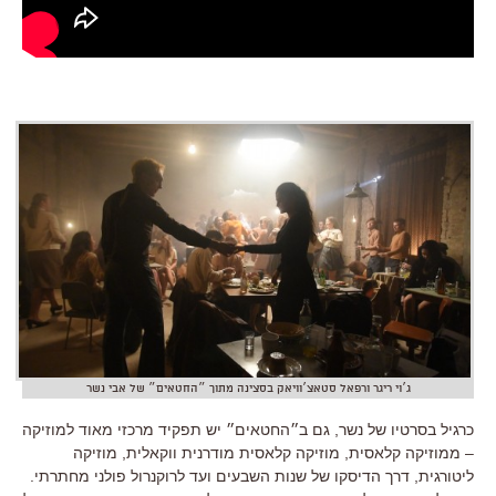
ג׳וי ריגר ורפאל סטאצ׳וויאק בסצינה מתוך ״החטאים״ של אבי נשר
כרגיל בסרטיו של נשר, גם ב״החטאים״ יש תפקיד מרכזי מאוד למוזיקה
– ממוזיקה קלאסית, מוזיקה קלאסית מודרנית ווקאלית, מוזיקה
ליטורגית, דרך הדיסקו של שנות השבעים ועד לרוקנרול פולני מחתרתי.