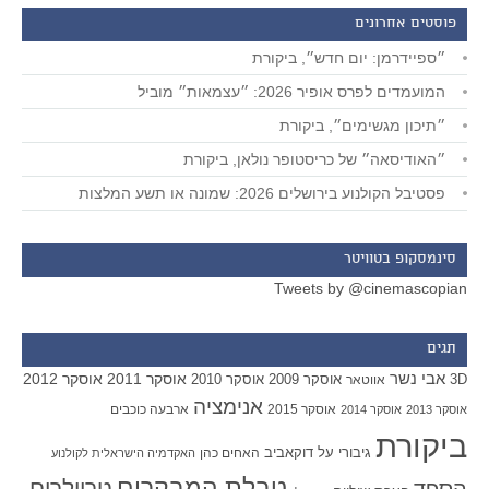
פוסטים אחרונים
״ספיידרמן: יום חדש״, ביקורת
המועמדים לפרס אופיר 2026: ״עצמאות״ מוביל
״תיכון מגשימים״, ביקורת
״האודיסאה״ של כריסטופר נולאן, ביקורת
פסטיבל הקולנוע בירושלים 2026: שמונה או תשע המלצות
סינמסקופ בטוויטר
Tweets by @cinemascopian
תגים
אבי נשר
אוסקר 2011
אוסקר 2012
אוסקר 2009
אוסקר 2010
3D
אווטאר
אנימציה
אוסקר 2015
ארבעה כוכבים
אוסקר 2013
אוסקר 2014
ביקורת
גיבורי על
דוקאביב
האחים כהן
האקדמיה הישראלית לקולנוע
טבלת המבקרים
טריילרים
הספד