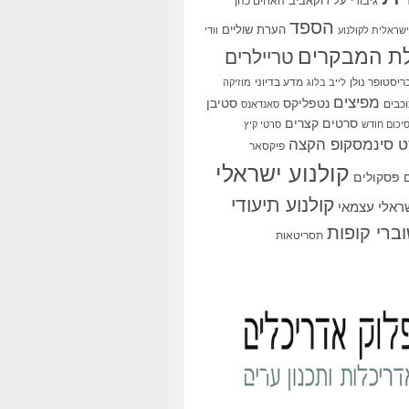
גיבורי על
דוקאביב
האחים כהן
הספד
הערת שוליים
שראלית לקולנוע
וודי
ת המבקרים
טריילרים
ריסטופר נולן
מדע בדיוני
לייב בלוג
מוזיקה
מפיצים
סטיבן
נטפליקס
כבים
סאנדאנס
סרטים קצרים
יכום חודש
סרטי קיץ
 סינמסקופ הקצה
פיקסאר
קולנוע ישראלי
פסקולים
קולנוע תיעודי
שראלי עצמאי
ברי קופות
תסריטאות