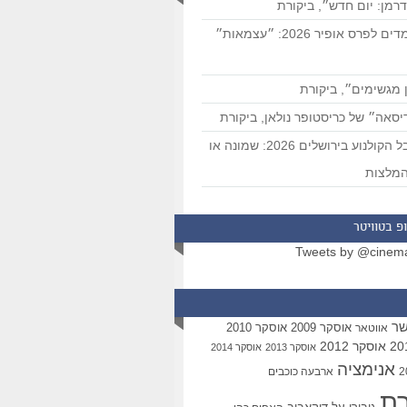
רמן: יום חדש״, ביקורת
המועמדים לפרס אופיר 2026: ״עצמאות״
 מגשימים״, ביקורת
סאה״ של כריסטופר נולאן, ביקורת
פסטיבל הקולנוע בירושלים 2026: שמונה או
מלצות
פ בטוויטר
Tweets by @cinem
שר
אוסקר 2009
אוסקר 2010
אווטאר
אוסקר 2012
אוסקר 2013
אוסקר 2014
אנימציה
ארבעה כוכבים
רת