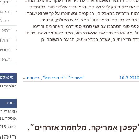
שמונים (ותמיד משעשע אותי להזכיר את האנקדוטה שגם מנחם
״ספייד
 את זכויות הקולנוע של ספיידרמן לידי אולפני סוני. בקומיקס
ן הוא דמות מרכזית במאבק בין הנוקמים וכשהוכרז על כך שהוא יעובד
 זה בלי ספיידרמן. קווין פייגי, ראש האולפן, הבטיח
מוביל
ני סוני הסתבכו עם שני סרטי ספיידרמן האחרונים והרימו
״תיכון
וול. מה שעורר מיד את השאלה: רגע, האם זה אומר שהם יצליחו
 עשרה במרץ 2016, הגיעה התשובה: כן.
״האודי
תשע ה
״נעורים״ ו״ציפורי חול״, ביקורת
»
סינמסקו
ascopian
תגים
אבי נ
3D
אוסקר 2011
One Respons “״קפטן אמריקה, מלחמת אזרחים״,
אוסקר 2015
ביקו