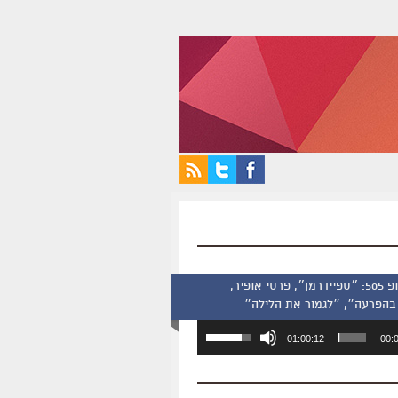
סינמסקופ 505: ״ספיידרמן״, פרסי אופיר,
בהפרעה״, ״לגמור את הלילה״
השתמש
01:00:12
00:
במקש
למעלה/למטה
כדי