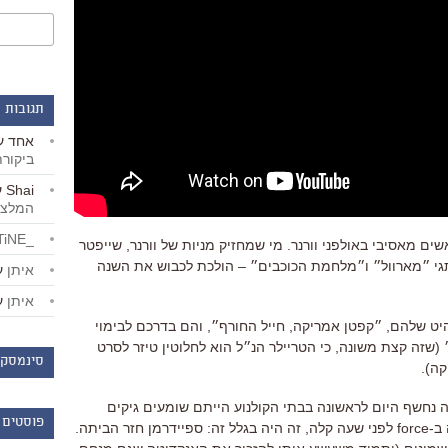
תגובות 
אחד
ע
ביקור
Shai
ע
המלצו
_LiBERTiNE_
שים מאסיבי באולפני וורנר. מי שמחזיק מניות של וורנר, שייפטר
גי ״מארוול״ ו״מלחמת הכוכבים״ – הולכת לכבוש את השנה
איתן
ע
איתן
ע
ט שלהם, ״קפטן אמריקה, חייל החורף״, והם בדרכם לבימוי
שזה קצת משונה, כי הטריילר הנ״ל הוא לחלוטין טיזר לסרט
סינמסקו
קה).
יה נחשף היום לראשונה בבתי הקולנוע הייתם שומעים גיקים
פוסטים 
צורחים ומתעלפים, ואם חשתם הפרעה ב-force לפני שעה קלה, זה היה בגלל זה: ספיידרמן חזר הביתה.