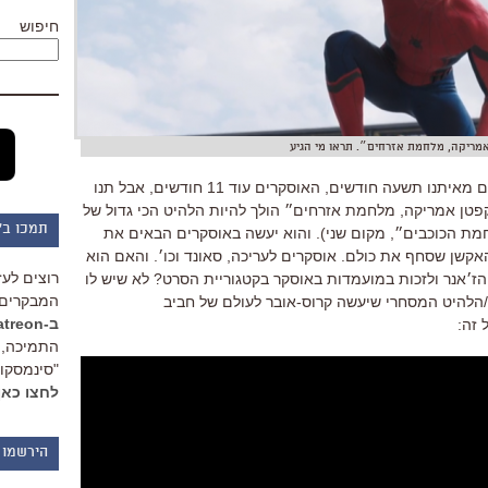
חיפוש
מריקה, מלחמת אזרחים״. תראו מי הגיע
עוד לא אמצע מרץ, סיכומי השנה רחוקים מאיתנו תשעה חודשים, האוסקרים עוד 11 חודשים, אבל תנו
קפטן אמריקה, מלחמת אזרחים״ הולך להיות הלהיט הכי גדול של
תמכו ב"
משפחת ״מלחמת הכוכבים״, מקום שני). והוא יעשה באוסקרים הבאים את
שן שסחף את כולם. אוסקרים לעריכה, סאונד וכו׳. והאם הוא
רוצים לעז
הז׳אנר ולזכות במועמדות באוסקר בקטגוריית הסרט? לא שיש לו
המבקרים 
ן/הלהיט המסחרי שיעשה קרוס-אובר לעולם של חביב
ב-Patreon
 זה:
התמיכה, 
"סינמסקופ
לחצו כאן
הירשמו 