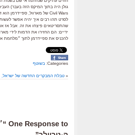
חוזים עתיקים שנחתמו אי שם בשנות ה
גולן היה בתוך המיקס הזה בעבר) העבירו
Civil Wars של מארוול, ספיידרמ
לסרט תהו רבים איך יהיה אפשר לעשות את
שהתסריטאים פיצחו את זה. אבל אז אולפ
ידיים: הם החזירו את הדמות לידי מאר
להכניס את ספיידרמן לתוך ״מלחמת אזרחים״? והיום,
Categories:
בשוטף
«
טבלת המבקרים החדשה של ישראל, 10.3.2016
e to
ה-טריילר”