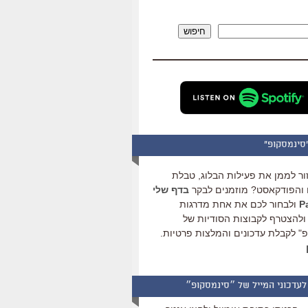
להגביר
או
חיפוש
להנמיך
עוצמת
שמע.
סינמסקופ"
ור לממן את פעילות הבלוג, טבלת
והפודקאסט? מוזמנים לבקר
בדף שלי
ולבחור לכם את אחת מדרגות
ולהצטרף לקבוצות הסודיות של
" לקבלת עדכונים והמלצות פרטיות.
לעדכוני המייל של ״סינמסקופ״