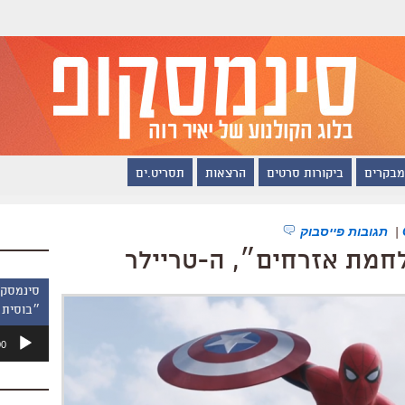
מבקרים
ביקורות סרטים
הרצאות
תסריט.ים
|
תגובות פייסבוק
חמת אזרחים״, ה-טריילר
״בוסית 
נגן
00
אודיו