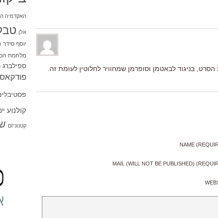
האקדמיה הי
טבל
אלן
יוסף סידר
כ
מלחמת הכו
ספילברג
ס
סרט, בניגוד לבאטמן וסופרמן שמחוויר לחלוטין לעומת זה.
פודקאסט
פסטיבלים
קולנוע י
שו
קטנוניזם
NAME (REQUI
MAIL (WILL NOT BE PUBLISHED) (REQUI
WEB