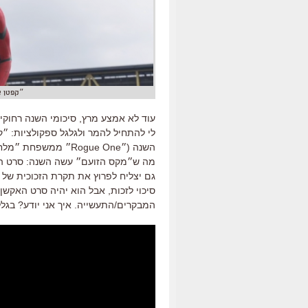
״קפטן א
לי להתחיל להמר ולגלגל ספקולציות: ״
השנה (״Rogue One״ מ
מה ש״מקס הזועם״ עשה השנה: סרט האק
גם יצליח לפרוץ את תקרת הזכוכית של 
סיכוי לזכות, אבל הוא יהיה סרט האקש
המבקרים/התעשייה. איך אני יודע? בגלל