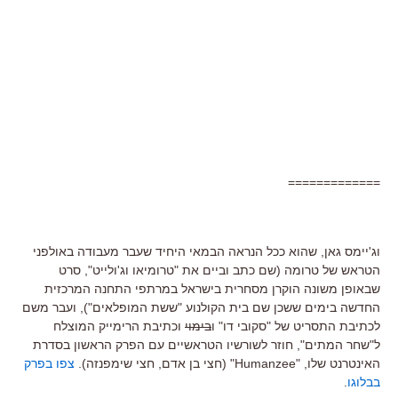
=============
וג'יימס גאן, שהוא ככל הנראה הבמאי היחיד שעבר מעבודה באולפני
הטראש של טרומה (שם כתב וביים את "טרומיאו וג'ולייט", סרט
שבאופן משונה הוקרן מסחרית בישראל במרתפי התחנה המרכזית
החדשה בימים ששכן שם בית הקולנוע "ששת המופלאים"), ועבר משם
לכתיבת התסריט של "סקובי דו" ו
בימוי
וכתיבת הרימייק המוצלח
ל"שחר המתים", חוזר לשורשיו הטראשיים עם הפרק הראשון בסדרת
האינטרנט שלו, "Humanzee" (חצי בן אדם, חצי שימפנזה).
צפו בפרק
בבלוגו
.