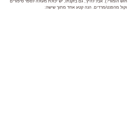
חוש הומור?). אבל להיץ', גם בזקנתו, יש יכולת מעולה לספר סיפורים
וקול מהפנט/מרדים. הנה קטע אחד מתוך שישה: