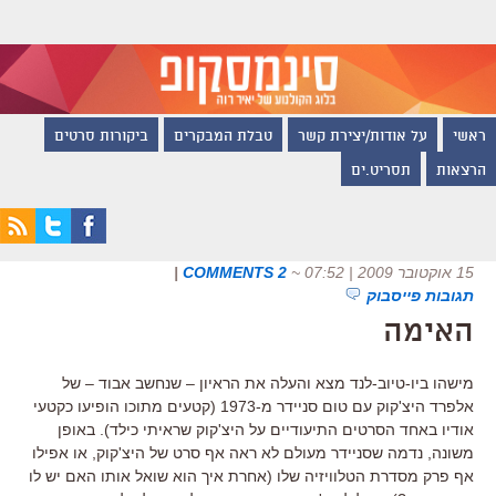
ראשי
על אודות/יצירת קשר
טבלת המבקרים
ביקורות סרטים
הרצאות
תסריט.ים
15 אוקטובר 2009 | 07:52
~
2 COMMENTS
|
תגובות פייסבוק
האימה
מישהו ביו-טיוב-לנד מצא והעלה את הראיון – שנחשב אבוד – של
אלפרד היצ'קוק עם טום סניידר מ-1973 (קטעים מתוכו הופיעו כקטעי
אודיו באחד הסרטים התיעודיים על היצ'קוק שראיתי כילד). באופן
משונה, נדמה שסניידר מעולם לא ראה אף סרט של היצ'קוק, או אפילו
אף פרק מסדרת הטלוויזיה שלו (אחרת איך הוא שואל אותו האם יש לו