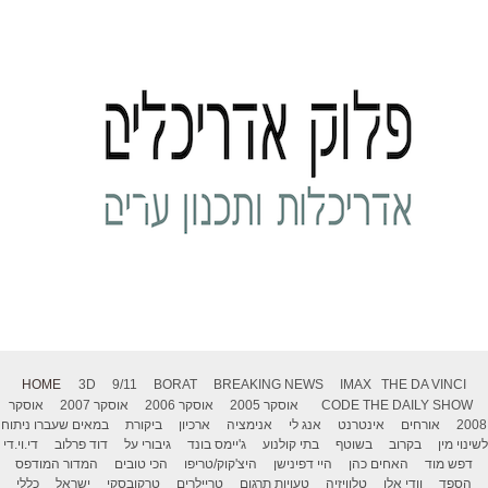
HOME
3D
9/11
BORAT
BREAKING NEWS
IMAX
THE DA VINCI
THE DAILY SHOW
CODE
אוסקר 2005
אוסקר 2006
אוסקר 2007
אוסקר
2008
אורחים
אינטרנט
אנג לי
אנימציה
ארכיון
ביקורת
במאים שעברו ניתוח
לשינוי מין
בקרוב
בשוטף
בתי קולנוע
ג'יימס בונד
גיבורי על
דוד פרלוב
די.וי.די
דפש מוד
האחים כהן
היי דפינישן
היצ'קוק/טריפו
הכי טובים
המדור המודפס
הספד
וודי אלן
טלוויזיה
טעויות תרגום
טריילרים
טרקובסקי
ישראל
כללי