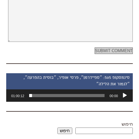
סינמסקופ 505: ״ספיידרמן״, פרסי אופיר, ״בוסית בהפרעה״,
״לגמור את הלילה״
נגן
01:00:12
00:00
אודיו
חיפוש
חיפוש