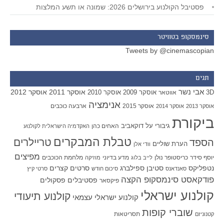
פסטיבל הקולנוע בירושלים 2026: שמונה או תשע המלצות
סינמסקופ בטוויטר
Tweets by @cinemascopian
תגים
אבי נשר
אוסקר 2011
אוסקר 2012
אוסקר 2009
אוסקר 2010
3D
אווטאר
אנימציה
אוסקר 2015
ארבעה כוכבים
אוסקר 2013
אוסקר 2014
ביקורת
גיבורי על
דוקאביב
האחים כהן
האקדמיה הישראלית לקולנוע
טבלת המבקרים
טריילרים
הספד
הערת שוליים
וודי אלן
מפיצים
יוסף סידר
כריסטופר נולן
מדע בדיוני
מלחמת הכוכבים
לייב בלוג
מוזיקה
סטיבן ספילברג
סרטים קצרים
נטפליקס
סאנדאנס
סיכום חודש
סרטי קיץ
פודקאסט סינמסקופ הקצה
פסטיבלים
פסקולים
פיקסאר
קולנוע ישראלי
קולנוע תיעודי
קולנוע ישראלי עצמאי
שוברי קופות
תסריטאות
קטנוניזם