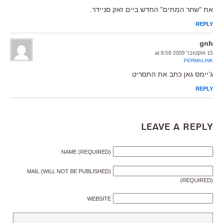
את "שחר המתים" החדש ביים זאק סניידר.
REPLY
gnh
15 אוקטובר 2009 at 8:59
PERMALINK
ג’יימס גאן כתב את התסריט
REPLY
Leave a Reply
NAME (REQUIRED)
MAIL (WILL NOT BE PUBLISHED)
(REQUIRED)
WEBSITE