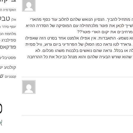
האקדמיה הי
טבל
 מתחיל להביך. הנסיון הנואש שלהם לחלוב עוד כסף מהארי
אלן
לשייך לכאן את פוטר מלכתחילה עם המוסיקה של הסדרה ההיא
יוסף סידר
כ
רחיבים את יקום הארי פוטר??
מלחמת הכו
א נשמע- התאבדות. אין אפילו אלמנט אחד בסרט הזה שאפילו
ספילברג
ס
גרארד לטו נראה כמו הסולן של הפרודיגי ביום גרוע, וויל סמית
פודקאסט
לה או בכלל. נראה שהם נואשים בלבנות משהו מכלום. לא
 שהוא שורש הבעיה שלהם והוא מנהל כביכול את כל ההרחבה
פסטיבלים
קולנוע י
שו
קטנוניזם