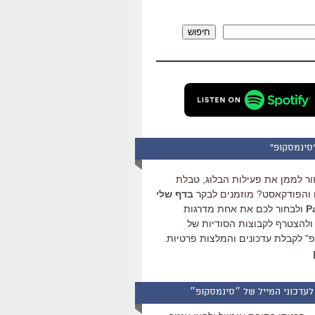
להגביר
או
חיפוש
להנמיך
עוצמת
שמע.
סינמסקופ"
ור לממן את פעילות הבלוג, טבלת
והפודקאסט? מוזמנים לבקר
בדף שלי
ולבחור לכם את אחת מדרגות
ולהצטרף לקבוצות הסודיות של
" לקבלת עדכונים והמלצות פרטיות.
לעדכוני המייל של ״סינמסקופ״