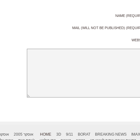
NAME (REQUI
MAIL (WILL NOT BE PUBLISHED) (REQUI
WEB
IMA
BREAKING NEWS
BORAT
9/11
3D
HOME
אוסקר 2005
אוסקר 006