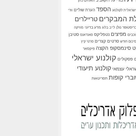
גיבורי על
דוקאביב
האחים כהן
הספד
הערת שוליים
שראלית לקולנוע
וודי
ת המבקרים
טריילרים
ריסטופר נולן
מדע בדיוני
לייב בלוג
מוזיקה
מפיצים
סטיבן
נטפליקס
כבים
סאנדאנס
סרטים קצרים
יכום חודש
סרטי קיץ
 סינמסקופ הקצה
פיקסאר
קולנוע ישראלי
פסקולים
קולנוע תיעודי
שראלי עצמאי
ברי קופות
תסריטאות