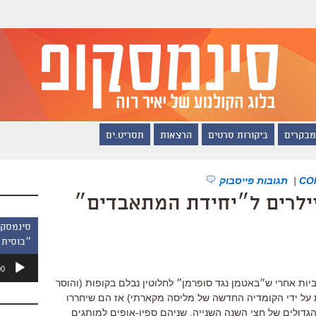
מבקרים
ביקורות סרטים
הרצאות
תסריט.ים
|
תגובות פייסבוק
יילרים ל״יחידת המתאבדים״
״בוסית 
נגן
00
אודיו
וביות אחרי ש״באטמן נגד סופרמן״ לחלוטין נבלם בקופות (והוסר
על ידי הקומדיה החדשה של מליסה מקארתי) אז הם שיחררו
הגדולים של חצי השנה השנייה, שניהם ספין-אופים למותגים