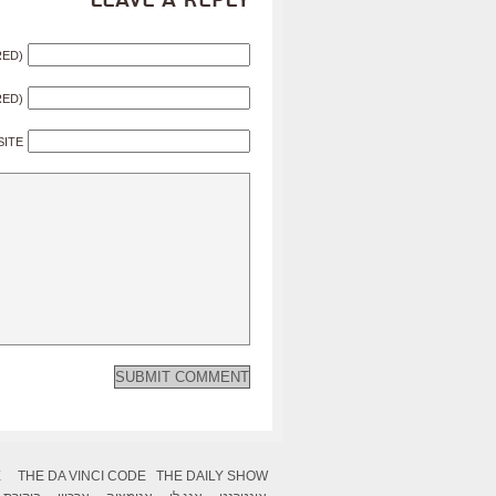
Leave a Reply
RED)
RED)
SITE
X
THE DA VINCI CODE
THE DAILY SHOW