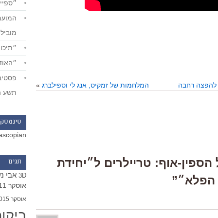
״ספייד
מוביל
״תיכון
״האודי
 להפצה רחבה
המלחמות של זמקיס, אנג לי וספילברג
»
תשע ה
סינמסקו
ascopian
Respons “ליל הספין-אוף: טריילרים ל״יחידת
תגים
אבי נ
3D
 הפלא״”
אוסקר 2011
אוסקר 2015
ביקו