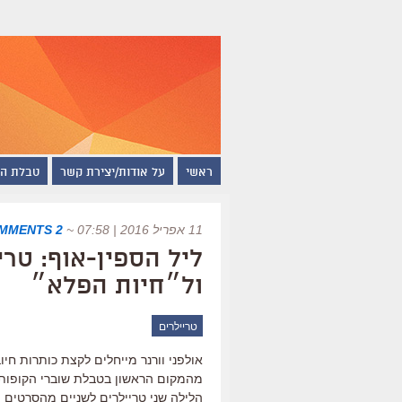
ראשי
על אודות/יצירת קשר
טבלת ה
11 אפריל 2016 | 07:58
~
2 COMMENTS
ליל הספין-אוף: טר
ול״חיות הפלא״
טריילרים
אולפני וורנר מייחלים לקצת כותרות חי
מהמקום הראשון בטבלת שוברי הקופות 
הלילה שני טריילרים לשניים מהסרטים 