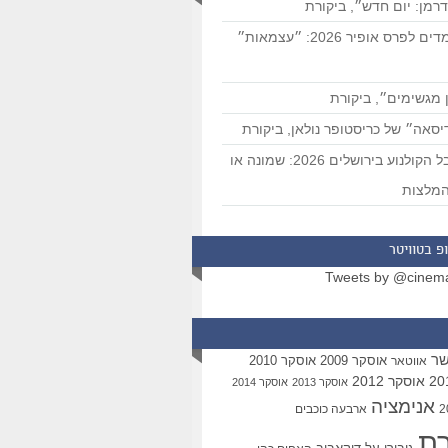
רמן: יום חדש״, ביקורת
המועמדים לפרס אופיר 2026: ״עצמאות״
 מגשימים״, ביקורת
סאה״ של כריסטופר נולאן, ביקורת
פסטיבל הקולנוע בירושלים 2026: שמונה או
מלצות
פ בטוויטר
Tweets by @cinem
שר
אוסקר 2009
אוסקר 2010
אווטאר
אוסקר 2012
אוסקר 2013
אוסקר 2014
אנימציה
ארבעה כוכבים
רת