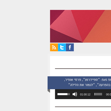
סינמסקופ 505: ״ספיידרמן״, פרסי אופיר,
בהפרעה״, ״לגמור את הלילה״
השתמש
01:00:12
00:
במקש
למעלה/למטה
כדי