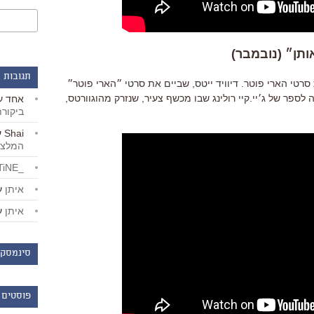
תגובות 
סרטי הארי פוטר. דיוויד ייטס, שביים את סרטי ״הארי פוטר״
לספר של ג׳יי.קיי רולינג שבו מכשף צעיר, שנזרק מהוגוורטס,
אחד
ע
ביקור
Shai
ע
המלצו
_LiBERTiNE_
איתן
ע
איתן
ע
סינמסקו
פוסטים 