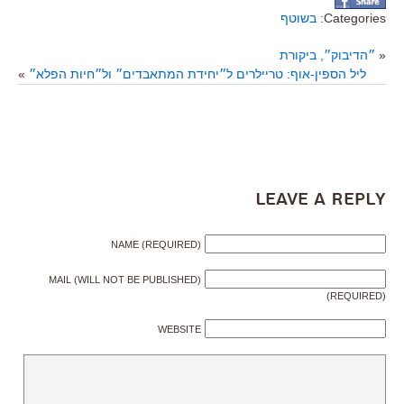
Categories:
בשוטף
«
״הדיבוק״, ביקורת
ליל הספין-אוף: טריילרים ל״יחידת המתאבדים״ ול״חיות הפלא״
»
Leave a Reply
NAME (REQUIRED)
MAIL (WILL NOT BE PUBLISHED)
(REQUIRED)
WEBSITE