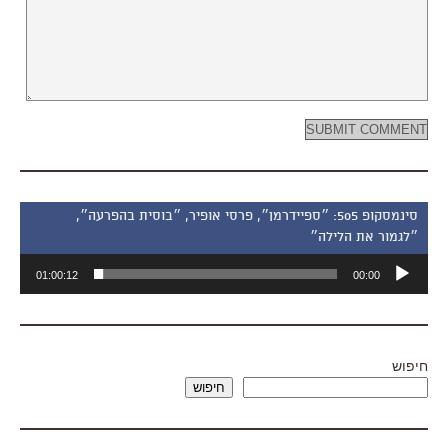
סינמסקופ 505: ״ספיידרמן״, פרסי אופיר, ״בוסית בהפרעה״,
״לגמור את הלילה״
נגן
01:00:12
00:00
אודיו
חיפוש
חיפוש