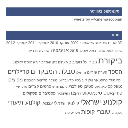
סינמסקופ בטוויטר
Tweets by @cinemascopian
תגים
אבי נשר
אוסקר 2011
אוסקר 2012
אוסקר 2009
אוסקר 2010
3D
אווטאר
אנימציה
אוסקר 2015
ארבעה כוכבים
אוסקר 2013
אוסקר 2014
ביקורת
גיבורי על
דוקאביב
האחים כהן
האקדמיה הישראלית לקולנוע
טבלת המבקרים
טריילרים
הספד
הערת שוליים
וודי אלן
מפיצים
יוסף סידר
כריסטופר נולן
מדע בדיוני
מלחמת הכוכבים
לייב בלוג
מוזיקה
סטיבן ספילברג
סרטים קצרים
נטפליקס
סאנדאנס
סיכום חודש
סרטי קיץ
פודקאסט סינמסקופ הקצה
פסטיבלים
פסקולים
פיקסאר
קולנוע ישראלי
קולנוע תיעודי
קולנוע ישראלי עצמאי
שוברי קופות
תסריטאות
קטנוניזם