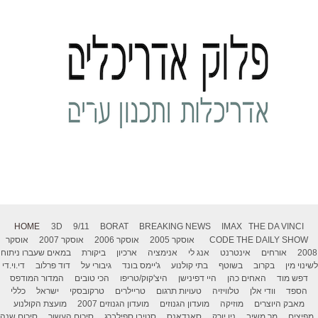
HOME
3D
9/11
BORAT
BREAKING NEWS
IMAX
THE DA VINCI
THE DAILY SHOW
CODE
אוסקר 2005
אוסקר 2006
אוסקר 2007
אוסקר
2008
אורחים
אינטרנט
אנג לי
אנימציה
ארכיון
ביקורת
במאים שעברו ניתוח
לשינוי מין
בקרוב
בשוטף
בתי קולנוע
ג'יימס בונד
גיבורי על
דוד פרלוב
די.וי.די
דפש מוד
האחים כהן
היי דפינישן
היצ'קוק/טריפו
הכי טובים
המדור המודפס
הספד
וודי אלן
טלוויזיה
טעויות תרגום
טריילרים
טרקובסקי
ישראל
כללי
מאבק היוצרים
מוזיקה
מועדון הגנוזים
מועדון הגנוזים 2007
מועצת הקולנוע
מפיצים
מר משיב
ניו יורק
סאנדאנס
סטיבן ספילברג
סיכום העשור
סיכום שנה