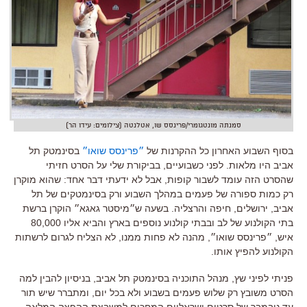
סמנתה מונטגומרי/פרינסס שו, אטלנטה (צילומים: עידו הר)
בסוף השבוע האחרון כל ההקרנות של
״פרינסס שואו״
בסינמטק תל
אביב היו מלאות. לפני כשבועיים, בביקורת שלי על הסרט חזיתי
שהסרט הזה עומד לשבור קופות, אבל לא ידעתי דבר אחד: שהוא מוקרן
רק כמות ספורה של פעמים במהלך השבוע ורק בסינמטקים של תל
אביב, ירושלים, חיפה והרצליה. בשעה ש״מיסטר גאגא״ הוקרן ברשת
בתי הקולנוע של לב ובבתי קולנוע נוספים בארץ והביא אליו 80,000
איש, ״פרינסס שואו״, מהנה לא פחות ממנו, לא הצליח לגרום לרשתות
הקולנוע להפיץ אותו.
פניתי לפיני שץ, מנהל התוכניה בסינמטק תל אביב, בניסיון להבין למה
הסרט משובץ רק שלוש פעמים בשבוע ולא בכל יום, ומתברר שיש תור