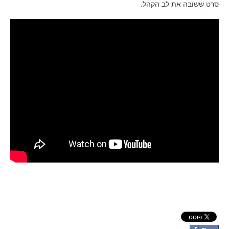
סרט ששובה את לב הקהל.