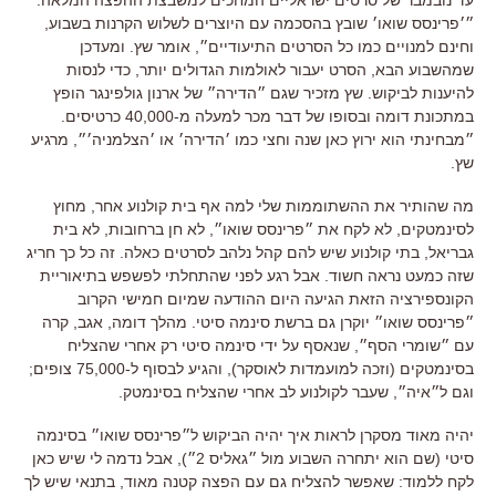
עד נובמבר של סרטים ישראליים המחכים למשבצת ההפצה המלאה.
״׳פרינסס שואו׳ שובץ בהסכמה עם היוצרים לשלוש הקרנות בשבוע,
וחינם למנויים כמו כל הסרטים התיעודיים״, אומר שץ. ומעדכן
שמהשבוע הבא, הסרט יעבור לאולמות הגדולים יותר, כדי לנסות
להיענות לביקוש. שץ מזכיר שגם ״הדירה״ של ארנון גולפינגר הופץ
במתכונת דומה ובסופו של דבר מכר למעלה מ-40,000 כרטיסים.
״מבחינתי הוא ירוץ כאן שנה וחצי כמו ׳הדירה׳ או ׳הצלמניה׳״, מרגיע
שץ.
מה שהותיר את ההשתוממות שלי למה אף בית קולנוע אחר, מחוץ
לסינמטקים, לא לקח את ״פרינסס שואו״, לא חן ברחובות, לא בית
גבריאל, בתי קולנוע שיש להם קהל נלהב לסרטים כאלה. זה כל כך חריג
שזה כמעט נראה חשוד. אבל רגע לפני שהתחלתי לפשפש בתיאוריית
הקונספירציה הזאת הגיעה היום ההודעה שמיום חמישי הקרוב
״פרינסס שואו״ יוקרן גם ברשת סינמה סיטי. מהלך דומה, אגב, קרה
עם ״שומרי הסף״, שנאסף על ידי סינמה סיטי רק אחרי שהצליח
בסינמטקים (וזכה למועמדות לאוסקר), והגיע לבסוף ל-75,000 צופים;
וגם ל״איה״, שעבר לקולנוע לב אחרי שהצליח בסינמטק.
יהיה מאוד מסקרן לראות איך יהיה הביקוש ל״פרינסס שואו״ בסינמה
סיטי (שם הוא יתחרה השבוע מול ״גאליס 2״), אבל נדמה לי שיש כאן
לקח ללמוד: שאפשר להצליח גם עם הפצה קטנה מאוד, בתנאי שיש לך