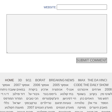
WEBSITE
HOME
3D
9/11
BORAT
BREAKING NEWS
IMAX
THE DA VINCI
THE DAILY SHOW
CODE
אוסקר 2005
אוסקר 2006
אוסקר 2007
אוסקר
2008
אורחים
אינטרנט
אנג לי
אנימציה
ארכיון
ביקורת
במאים שעברו ניתוח
לשינוי מין
בקרוב
בשוטף
בתי קולנוע
ג'יימס בונד
גיבורי על
דוד פרלוב
די.וי.די
דפש מוד
האחים כהן
היי דפינישן
היצ'קוק/טריפו
הכי טובים
המדור המודפס
הספד
וודי אלן
טלוויזיה
טעויות תרגום
טריילרים
טרקובסקי
ישראל
כללי
מאבק היוצרים
מוזיקה
מועדון הגנוזים
מועדון הגנוזים 2007
מועצת הקולנוע
מפיצים
מר משיב
ניו יורק
סאנדאנס
סטיבן ספילברג
סיכום העשור
סיכום שנה