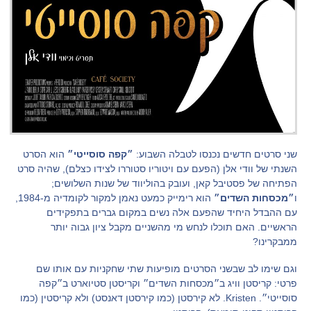
שני סרטים חדשים נכנסו לטבלה השבוע:
״קפה סוסייטי״
הוא הסרט
השנתי של וודי אלן (הפעם עם ויטוריו סטוררו לצידו כצלם), שהיה סרט
הפתיחה של פסטיבל קאן, ועובק בהוליווד של שנות השלושים;
ו
״מכסחות השדים״
הוא רימייק כמעט נאמן למקור לקומדיה מ-1984,
עם ההבדל היחיד שהפעם אלה נשים במקום גברים בתפקידים
הראשיים. האם תוכלו לנחש מי מהשניים מקבל ציון גבוה יותר
ממבקרינו?
וגם שימו לב שבשני הסרטים מופיעות שתי שחקניות עם אותו שם
פרטי: קריסטן וויג ב״מכסחות השדים״ וקריסטן סטיוארט ב״קפה
סוסייטי״. Kristen. לא קירסטן (כמו קירסטן דאנסט) ולא קריסטין (כמו