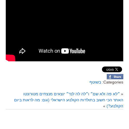
Categories:
בשוטף
«
״לא פה ולא שם״ ו״לה לה לנד״ יוצאים מנצחים מטורונטו
האתר הכי חשוב בתולדות הקולנוע הישראלי (וגם: מה לראות ביום
הקולנוע?)
»