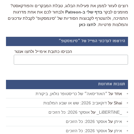
רוצים לעזור לממן את פעילות הבלוג, טבלת המבקרים והפודקאסט?
מוזמנים לבקר
בדף שלי ב-Patreon
ולבחור לכם את אחת מדרגות
התמיכה, ולהצטרף לקבוצות הסודיות של "סינמסקופ" לקבלת עדכונים
והמלצות פרטיות.
לחצו כאן
הירשמו לעדכוני המייל של ״סינמסקופ״
הכניסו כתובת אימייל ולחצו אנטר
תגובות אחרונות
אחד
על
״האודיסאה״ של כריסטופר נולאן, ביקורת
Shai
על
דוקאביב 2026: שש או שבע המלצות
_LiBERTiNE_
על
אוסקר 2026: כל הזוכים
איתן
על
אוסקר 2026: כל הזוכים
איתן
על
אוסקר 2026: כל הזוכים