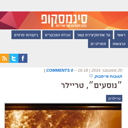
ראשי
על אודות/יצירת קשר
טבלת המבקרים
ביקורות סרטים
הרצאות
תסריט.ים
20 ספטמבר 2016 | 19:18
~
0 COMMENTS
|
תגובות פייסבוק
״נוסעים״, טריילר
טריילרים