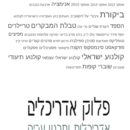
אנימציה
אוסקר 2015
ארבעה כוכבים
אוסקר 2013
אוסקר 2014
ביקורת
גיבורי על
דוקאביב
האחים כהן
האקדמיה הישראלית לקולנוע
טבלת המבקרים
טריילרים
הספד
הערת שוליים
וודי אלן
מפיצים
יוסף סידר
כריסטופר נולן
מדע בדיוני
מלחמת הכוכבים
לייב בלוג
מוזיקה
סטיבן ספילברג
סרטים קצרים
נטפליקס
סאנדאנס
סיכום חודש
סרטי קיץ
פודקאסט סינמסקופ הקצה
פסטיבלים
פסקולים
פיקסאר
קולנוע ישראלי
קולנוע תיעודי
קולנוע ישראלי עצמאי
שוברי קופות
תסריטאות
קטנוניזם