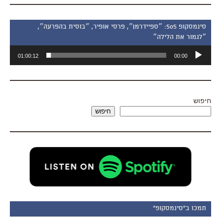
סינמסקופ 505: ״ספיידרמן״, פרסי אופיר, ״בוסית בהפרעה״,
״לגמור את הלילה״
נגן
01:00:12
00:00
אודיו
חיפוש
חיפוש
תמכו ב"סינמסקופ"