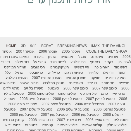
HOME
3D
9/11
BORAT
BREAKING NEWS
IMAX
THE DA VINCI
THE DAILY SHOW
CODE
אוסקר 2005
אוסקר 2006
אוסקר 2007
אוסקר
2008
אורחים
אינטרנט
אנג לי
אנימציה
ארכיון
ביקורת
במאים שעברו ניתוח
לשינוי מין
בקרוב
בשוטף
בתי קולנוע
ג'יימס בונד
גיבורי על
דוד פרלוב
די.וי.די
דפש מוד
האחים כהן
היי דפינישן
היצ'קוק/טריפו
הכי טובים
המדור המודפס
הספד
וודי אלן
טלוויזיה
טעויות תרגום
טריילרים
טרקובסקי
ישראל
כללי
מאבק היוצרים
מוזיקה
מועדון הגנוזים
מועדון הגנוזים 2007
מועצת הקולנוע
מפיצים
מר משיב
ניו יורק
סאנדאנס
סטיבן ספילברג
סיכום העשור
סיכום שנה
2006
סיכום שנה 2007
סיכום שנה 2008
סינמטק
סקירת בלוגים
סרטי ילדים
סרטי קיץ
סתם
פול מקרטני
פוליצרוסקופ
פוליצרסקופ 2006
פסטיבל ברלין
2006
פסטיבל ברלין 2007
פסטיבל ברלין 2008
פסטיבל ונציה 2006
פסטיבל
ונציה 2007
פסטיבל חיפה 2006
פסטיבל חיפה 2007
פסטיבל חיפה 2008
פסטיבל טורונטו 2006
פסטיבל ירושלים 2006
פסטיבל ירושלים 2007
פסטיבל
ירושלים 2008
פסטיבל קאן 2006
פסטיבל קאן 2007
פסטיבל קאן 2008
פסטיבלים
פרס אופיר 2006
פרס אופיר 2007
פרס אופיר 2008
קוונטין טרנטינו
קולנוע איטלקי
קולנוע ישראלי
קולנוע קוריאני
קטמנדו
קטנוניזם
קטעי וידיאו
קטעי מוזיקה
ראזיסקופ
ראזיסקופ 2006
שביתת התסריטאים
שוברי קופות