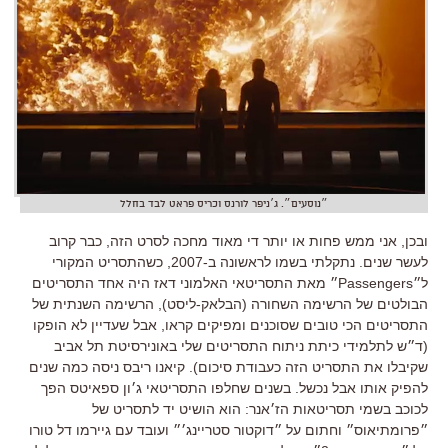
״נוסעים״. ג׳ניפר לורנס וכריס פראט לבד בחלל
ובכן, אני ממש פחות או יותר די מאוד מחכה לסרט הזה, כבר קרוב
לעשר שנים. נתקלתי בשמו לראשונה ב-2007, כשהתסריט המקורי
ל״Passengers״ מאת התסריטאי האלמוני דאז היה אחד התסריטים
הבולטים של הרשימה השחורה (הבלאק-ליסט), הרשימה השנתית של
התסריטים הכי טובים שסוכנים ומפיקים קראו, אבל שעדיין לא הופקו
(ד״ש לתלמידי כיתת ניתוח התסריטים שלי באונירסיטת תל אביב
שקיבלו את התסריט הזה כעבודת סיכום). קיאנו ריבס ניסה כמה שנים
להפיק אותו אבל נכשל. בשנים שחלפו התסריטאי ג׳ון ספאיטס הפך
לכוכב בשמי תסריטאות הז׳אנר: הוא הושיט יד לתסריט של
״פרומתיאוס״ וחתום על ״דוקטור סטריינג׳״ ועובד עם גיירמו דל טורו