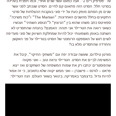
על ״פסיפיק רים 2״. אבל כמעט עשר שנים אחרי, וכמו תפנית בעלילה
בסרטי חלל: הסרט הזה פתאום קם לחיים. הסרט שנכתב לפני עשר
שנים מן הסתם מופק כעת על ידי סוני בעקבות ההצלחות של סרטי
התקועים-בחלל מהשנים האחרונות: ״The Martian״ ו״כוח משיכה״.
ספאיטס כתב משהו שהוא בין ״הניצוץ״ ל״הנוסע השמיני״ ועכשיו
כשאני רואה את הטריילר אני תוהה: האמנם? בהנחה שהתסריט לא
השתנה באופן משמעותי יכול להיות שמחלקת השיווק של סוני מעדיפה
לשים דגש על האספקט הרומנטי של הסרט בטריילר על פני האקשן
והחרדה שהתסריט מלא בו?
מורטן טילדום, שעשה עבודה יפה עם ״משחקי החיקוי״, קיבל את
המשימה לביים את הסרט. הטריילר נראה טוב – ואני מקווה
שהפוסטרים יכתבו רק את שמות המשפחה של השחקנים ואז ייצא
פראט – לורנס – פישברן – ואני ממש יקווה שלא נתאכזב, כי זה אמור
להיות גדול. בדצמבר באמריקה, בינואר בשאר העולם. הנה הטריילר: