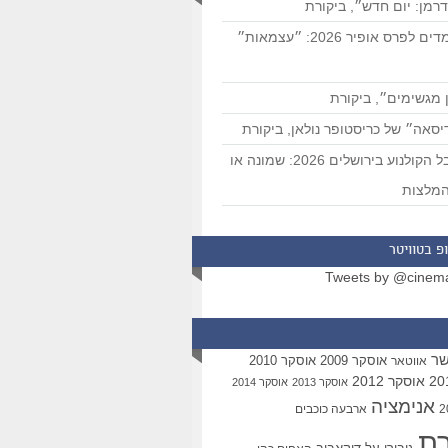
רמן: יום חדש״, ביקורת
המועמדים לפרס אופיר 2026: ״עצמאות״
 מגשימים״, ביקורת
סאה״ של כריסטופר נולאן, ביקורת
פסטיבל הקולנוע בירושלים 2026: שמונה או
מלצות
פ בטוויטר
Tweets by @cinem
שר
אוסקר 2009
אוסקר 2010
אווטאר
אוסקר 2012
אוסקר 2013
אוסקר 2014
אנימציה
ארבעה כוכבים
רת