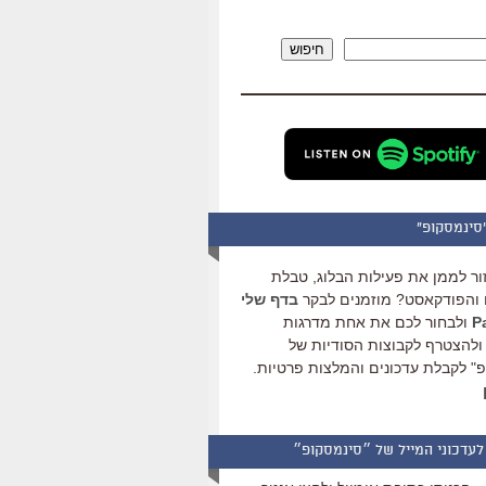
להגביר
או
חיפוש
להנמיך
עוצמת
שמע.
סינמסקופ"
ור לממן את פעילות הבלוג, טבלת
והפודקאסט? מוזמנים לבקר
בדף שלי
ולבחור לכם את אחת מדרגות
ולהצטרף לקבוצות הסודיות של
" לקבלת עדכונים והמלצות פרטיות.
לעדכוני המייל של ״סינמסקופ״