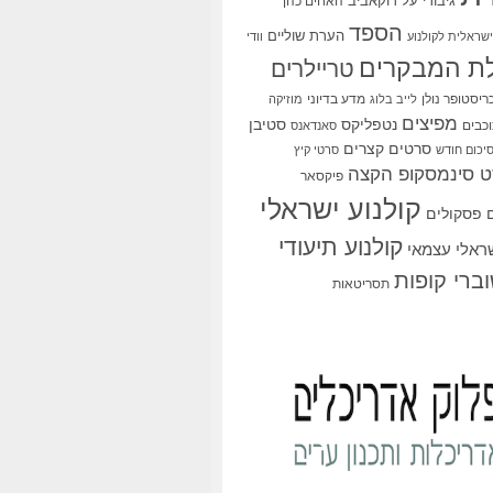
גיבורי על
דוקאביב
האחים כהן
הספד
הערת שוליים
שראלית לקולנוע
וודי
ת המבקרים
טריילרים
ריסטופר נולן
מדע בדיוני
לייב בלוג
מוזיקה
מפיצים
סטיבן
נטפליקס
כבים
סאנדאנס
סרטים קצרים
יכום חודש
סרטי קיץ
 סינמסקופ הקצה
פיקסאר
קולנוע ישראלי
פסקולים
קולנוע תיעודי
שראלי עצמאי
ברי קופות
תסריטאות