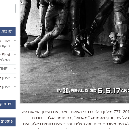
תגובות 
אחד
ע
ביקור
Shai
ע
המלצו
_LiBERTiNE_
איתן
ע
איתן
ע
סינמסקו
עשה המון כסף ב-2014. 777 מיליון דולר ברחבי העולם. וזאת, עם חשבון הוצאות לא
 בעל שם, וחוץ מהמותג ״מארוול״, גם חומר הגלם – סדרת
פוסטים 
 היה מעורר ציפיות. וזה הצליח. וברור שעם רווחים כאלה, ועם