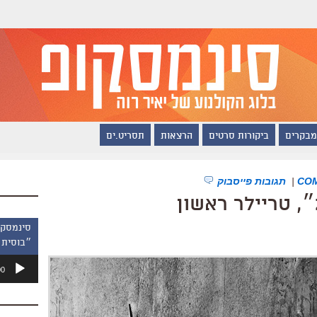
מבקרים
ביקורות סרטים
הרצאות
תסריט.ים
|
תגובות פייסבוק
״בוסית 
נגן
00
אודיו