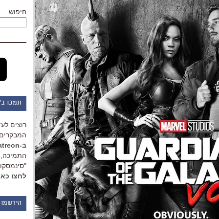
חיפוש
תמכו ב"
רוצים לעז
המבקרים 
ב-Patreon
התמיכה, 
"סינמסקופ
לחצו כאן
הירשמו 