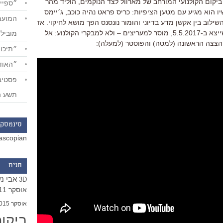
קום הקולנועי המורחב של מארוול לצד הנוקמים, הוליד מהר
״ספייד
ו הוא מגיע עם מטען הציפיות: כריס פראט נהיה כוכב, ג׳יימס
שילוב בין אקשן מדע בדיוני והומור נונסנס הפך מושא לחיקוי. אז
הטיזר הראשון ל״שומרי הגלקסיה 2״, שייצא ב-5.5.2017, מוסר למעריצים – ולא למבקרי הקולנוע: אל
מוביל
ההצצה הראשונה (למטה) והפוסטר (למעלה):
״תיכון
״האודי
תשע ה
סינמסקו
ascopian
תגים
אבי נ
3D
אוסקר 2011
אוסקר 2015
ביקו