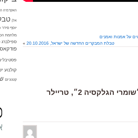
האקדמיה הי
טבל
אלן
יוסף סידר
כ
מלחמת הכו
ספילברג
ס
טבלת המבקרים החדשה של ישראל, 20.10.2016
»
פודקאסט
פסטיבלים
קולנוע י
שו
קטנוניזם
One Response to “״שומרי הגלקסיה 2״, טריילר