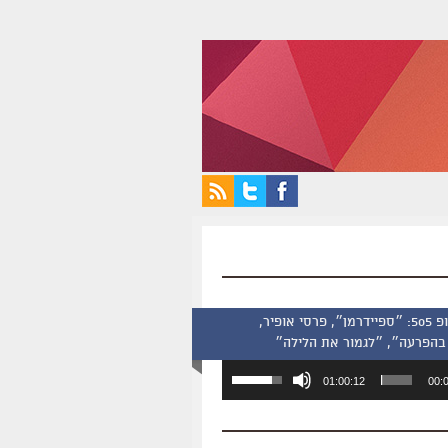
סינמסקופ 505: ״ספיידרמן״, פרסי אופיר,
בהפרעה״, ״לגמור את הלילה״
השתמש
01:00:12
00:
במקש
למעלה/למטה
כדי