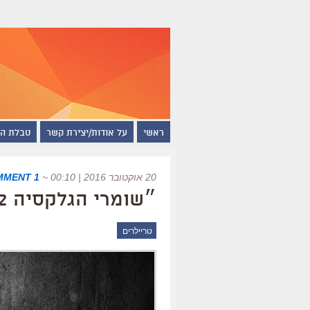
ראשי
על אודות/יצירת קשר
טבלת ה
20 אוקטובר 2016 | 00:10
~
1 COMMENT
״שומרי הגלקסיה 2״, טריילר ראשון
טריילרים