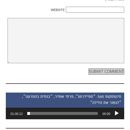
WEBSITE
סינמסקופ 505: ״ספיידרמן״, פרסי אופיר, ״בוסית בהפרעה״,
״לגמור את הלילה״
נגן
01:00:12
00:00
אודיו