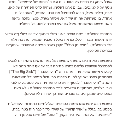
גארל שיחק גם בסרט של הזווניציוס וגם ב״רוחות של ישמעאל״, סרט
נוסף על קולנוענים, שביים ארנו דפלשן, ושהיה סרט הפתיחה של קאן.
אביו, פיליפ גארל, הביא לפסטיבל את סרטו החדש, ״מאהב ליום
אחד״, בו משחקת אחותו של לואי, אסתר גארל. עכשיו נחכה ונראה
האם מישהו ממשפחת גארל גם יגיע כאורח לפסטיבל ירושלים.
פסטיבל ירושלים ייפתח השנה ב-13 ביולי ויימשך עד 23 ביולי (זה שבוע
יותר מאוחר מבדרך כלל, כנראה בגלל המכביה שמתקיימת בתחילת
יולי בירושלים). ״יוצא מן הכלל״ יוקרן בערב הפיחה המסורתי שיתקיים
בבריכת הסולטן.
בשבועות האחרונים שמעתי שמועות על כמה סרטים שאמורים להגיע
לפסטיבל ושחשבו עליהם כסרט פתיחה אבל על אף אחד מהם לא
קיבלתי אישור סופי. אחד מהם הוא ״חולי אהבה״ (״The Big Sick״)
שמסתמן כסרט שהולך להיות הלהיט הכי גדול מפסטיבל סאנדאנס
השנה. ״חולי אהבה״ לבסוף יהיה סרט הפתיחה של פסטיבל קרלובי
וארי בצ׳כיה, שמתקיים שבועיים לפני פסטיבל ירושלים (ולא מעט
מהסרטים שמוקרנים בו עוברים אחר כך ישירות לירושלים).
בשבוע הבא יתפרסמו שמות הסרטים העלילתיים בתחרות הישראלית
בפסטיבל. בגלל ש״אויר קדוש״ של שאדי סרור כבר היה בטרייבקה,
״פיגומים״ של מתן יאיר היה בקאן, ״אווה״ של חיים טבקמן היה