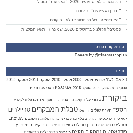
המועמדים לפרס אופיר 2026: ״עצמאות״ מוביל
״תיכון מגשימים״, ביקורת
״האודיסאה״ של כריסטופר נולאן, ביקורת
פסטיבל הקולנוע בירושלים 2026: שמונה או תשע המלצות
סינמסקופ בטוויטר
Tweets by @cinemascopian
תגים
אבי נשר
אוסקר 2011
אוסקר 2012
אוסקר 2009
אוסקר 2010
3D
אווטאר
אנימציה
אוסקר 2015
ארבעה כוכבים
אוסקר 2013
אוסקר 2014
ביקורת
גיבורי על
דוקאביב
האחים כהן
האקדמיה הישראלית לקולנוע
טבלת המבקרים
טריילרים
הספד
הערת שוליים
וודי אלן
מפיצים
יוסף סידר
כריסטופר נולן
מדע בדיוני
מלחמת הכוכבים
לייב בלוג
מוזיקה
סטיבן ספילברג
סרטים קצרים
נטפליקס
סאנדאנס
סיכום חודש
סרטי קיץ
פודקאסט סינמסקופ הקצה
פסטיבלים
פסקולים
פיקסאר