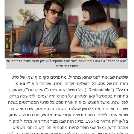
״יוצא מן הכלל״ של מישל הזווניציוס. לואי גארל בתפקיד ז׳אן לוק גודאר בסרט הפתיחה של
פסטיבל ירושלים
שלושה שבועות לפני שהוא מתחיל, מתפרסם סוף סוף שמו של סרט
הפתיחה של פסטיבל ירושלים הקרוב. הסרט שנבחר הוא
״יוצא מן
הכלל״
(״Redoutable״) של מישל הזווניציוס (״הארטיסט״), שהוקרן
בתחרות בפסטיבל קאן האחרון. על הסרט הזה שמענו לראשונה בדיוק
לפני שנה: מישל הזווניציוס היה אורח פסטיבל סרטי הסטודנטים בשנה
שעברה וארחתי אותי לסשן שאלות ותשובות בסינמטק, שם הוא סיפר
שהוא עומד לצלם, כמה חודשים אחרי אותו מפגש, סרט חדש שיעסוק
בז׳אן לוק גודאר ב-1967, ברגע הזה שבו מצד אחד הוא מתחיל סיפור
אהבה חדש, ומצד שני הופך להיות מהבמאי הכי חשוב והכי משפיע
בעולם, לבמאי שבוחר בדרך רדיקלית וניסיונית שגורמת לעולם הקולנוע