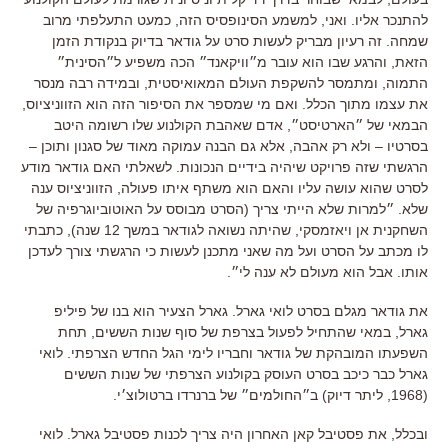
להתנכר אליו. ואני, למשמע הסינופסיס הזה, כמעט התעלפתי מרוב
שמחה. זה רעיון מבריק לעשות סרט על גודאר בדיוק בנקודת הזמן
הזאת, והרגע שבו הוא עובר מ״וויקאנד״ הכה משפיע ל״הסינית״
התמוה, ומתמסר להשקפת העולם המאואיסטית, ובמידה רבה מנסר
את עצמו מתוך הכלל. ואם מי שמספר את הסיפור הזה הוא הזווניציוס,
הבמאי של ״הארטיסט״, אדם שאהבת הקולנוע שלו רשומה היטב
בסרטיו – ולא רק אהבה, אלא גם הבנה עמוקה מאוד של סגנון ותוכן –
הרגשתי שזה פרויקט שיהיה בידיים הנכונות. לשאלתי האם גודאר מודע
לסרט שהוא עושה עליו והאם הוא משתף איתו פעולה, הזווניציוס ענה
שלא. ״למרות שלא הייתי צריך (הסרט מבוסס על האוטוביוגרפיה של
השחקנית אן ויאזמסקי, שהיתה נשואה לגודאר במשך 12 שנה), כתבתי
לו מכתב על הסרט ועל מה שאני מתכנן לעשות כי הרגשתי צורך לעדכן
אותו. אבל הוא מעולם לא ענה לי״.
את גודאר מגלם בסרט לואי גארל. גארל הצעיר הוא בנו של פיליפ
גארל, במאי שהתחיל לפעול בצרפת של סוף שנות הששים, תחת
השפעתו המובהקת של גודאר וחבריו לימי הגל החדש הצרפתי. לואי
גארל כבר כיכב בסרט העוסק בקולנוע הצרפתי של שנות הששים
(1968, ליתר דיוק) ב״החולמים״ של ברנרדו ברטולוצ׳י.
ובכלל, את פסטיבל קאן האחרון היה צריך לכנות פסטיבל גארל. לואי