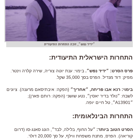
״ידיד נפש״, זוכה התחרות התיעודית
התחרות הישראלית התיעודית:
פרס הסרט: ״ידיד נפש״.
בימוי: ענת יוטה צוריה, שירה קלרה וינטר.
מפיק: דוד מנדיל. הפרס בסך 35,000 שקל.
בימוי: רנא אבו פריחה, ״אחריך״
(הפקה: איבתיסאם מרענה). ציונים
לשבח: ״נולד בדיר יאסין״, נטע שושני (הפקה: רותם פארן);
״A13901״, טל חיים יופה.
התחרות הבינלאומית:
הסרט הטוב ביותר:
״על החוף, בלילה, לבד״, הונג סאנג-סו (דרום
קוריאה). הפרס, מתנת משפחת ווילף, על סך 20,000 דולר.