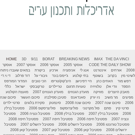
HOME
3D
9/11
BORAT
BREAKING NEWS
IMAX
THE DA VINCI
THE DAILY SHOW
CODE
אוסקר 2005
אוסקר 2006
אוסקר 2007
אוסקר
2008
אורחים
אינטרנט
אנג לי
אנימציה
ארכיון
ביקורת
במאים שעברו ניתוח
לשינוי מין
בקרוב
בשוטף
בתי קולנוע
ג'יימס בונד
גיבורי על
דוד פרלוב
די.וי.די
דפש מוד
האחים כהן
היי דפינישן
היצ'קוק/טריפו
הכי טובים
המדור המודפס
הספד
וודי אלן
טלוויזיה
טעויות תרגום
טריילרים
טרקובסקי
ישראל
כללי
מאבק היוצרים
מוזיקה
מועדון הגנוזים
מועדון הגנוזים 2007
מועצת הקולנוע
מפיצים
מר משיב
ניו יורק
סאנדאנס
סטיבן ספילברג
סיכום העשור
סיכום שנה
2006
סיכום שנה 2007
סיכום שנה 2008
סינמטק
סקירת בלוגים
סרטי ילדים
סרטי קיץ
סתם
פול מקרטני
פוליצרוסקופ
פוליצרסקופ 2006
פסטיבל ברלין
2006
פסטיבל ברלין 2007
פסטיבל ברלין 2008
פסטיבל ונציה 2006
פסטיבל
ונציה 2007
פסטיבל חיפה 2006
פסטיבל חיפה 2007
פסטיבל חיפה 2008
פסטיבל טורונטו 2006
פסטיבל ירושלים 2006
פסטיבל ירושלים 2007
פסטיבל
ירושלים 2008
פסטיבל קאן 2006
פסטיבל קאן 2007
פסטיבל קאן 2008