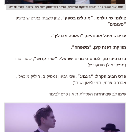
מתן יאיר ואשר לקס בטקס חלוקת הפרסים, הערב בסינמטק ירושלים. צילום: קובי שרביט
צילום: שי גולדמן, ״מוטלים בספק״.
ציון לשבח: בארטוש בייניק,
״פיגומים״.
עריכה: מיכל אופנהיים, ״האופה מברלין״.
מוזיקה: דפנה קינן, ״משפחה״.
פרס פיפרסקי לסרט ביכורים ישראלי: ״אויר קדוש״,
שאדי סרור
(מפיק: אילן מוסקוביץ).
פרס חביב הקהל: ״געגוע״,
שבי גביזון (מפיקים: חיליק מיכאלי,
אברהם פרחי, תמי ליאון ושות׳).
שימו לב שבתחרות העלילתית אין פרס לבימוי.