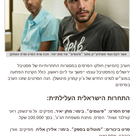
אשר לקס ועמי סמולרצ׳יק מתוך ״פיגומים״ של מתן יאיר. זוכה פרס הסרט ופרס השחקן
הערב (חמישי) חולקו הפרסים במסגרות התחרותיות של פסטיבל
ירושלים (הפסטיבל עצמו יימשך עד ליום ראשון, כולל הקרנת הפתעה
במוצ״ש לסרט החדש של ג׳ון קמרון מיטשל). הנה הסרטים שזכו הערב
בפרסים:
התחרות הישראלית העלילתית:
פרס הסרט: ״פיגומים״. בימוי: מתן יאיר.
מפיקים: גל גרינשפן, רועי
קורלנד ושות׳. הפרס, מתנת משפחת חג׳ג׳, בסך 100,000 שקל.
סרט ביכורים: ״מוטלים בספק״. בימוי: אלירן אליה
. מפיקים: אורן
רוגובין, אסף נאווי.