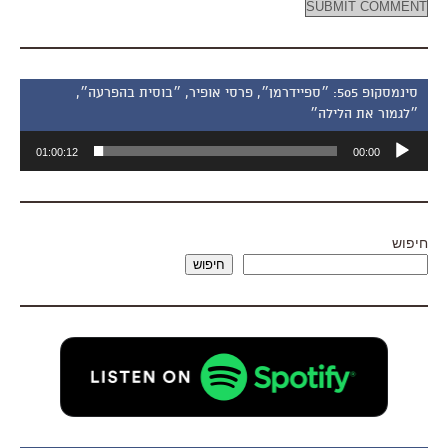
סינמסקופ 505: ״ספיידרמן״, פרסי אופיר, ״בוסית בהפרעה״,
״לגמור את הלילה״
נגן
01:00:12
00:00
אודיו
חיפוש
חיפוש