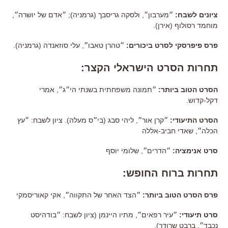
ציונים לשבח:
״מערבון״, ולסקה גריסבך (גרמניה); ״אדם של יושרה״,
מוחמד רסולוף (אירן).
פרס פיפרסקי לסרט ביכורים:
״טהרן טאבו״, עלי סוזאנדה (גרמניה).
תחרות הסרט הישראלי הקצר:
הסרט הטוב ביותר:
״תמונה משפחתית בשנתי הי״ג״, אמרי
דקל-קדוש.
הסרט התיעודי:
״קרן אור״, ליהי סבג (בי״ס מעלה). ציון לשבח: ״עץ
הכלה״, שאדי חביב-אללה
סרט אנימציה:
״הדרים״, שלומי יוסף
תחרות ברוח החופש:
פרס הסרט הטוב ביותר:
״הצד האחר של התקווה״, אקי קאוריסמקי
סרט תיעודי:
״עיר רפאים״, מתיו היינמן (ציון לשבח: ״בודהיסט
נכבד״, ברבט שרודר).