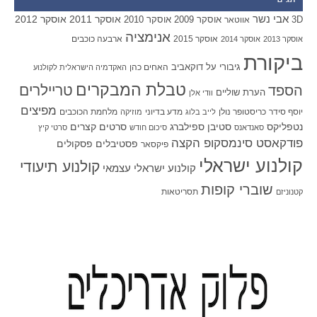
תגים
אבי נשר
אוסקר 2011
אוסקר 2012
אוסקר 2009
אוסקר 2010
3D
אווטאר
אנימציה
אוסקר 2015
ארבעה כוכבים
אוסקר 2013
אוסקר 2014
ביקורת
גיבורי על
דוקאביב
האחים כהן
האקדמיה הישראלית לקולנוע
טבלת המבקרים
טריילרים
הספד
הערת שוליים
וודי אלן
מפיצים
יוסף סידר
כריסטופר נולן
מדע בדיוני
מלחמת הכוכבים
לייב בלוג
מוזיקה
סטיבן ספילברג
סרטים קצרים
נטפליקס
סאנדאנס
סיכום חודש
סרטי קיץ
פודקאסט סינמסקופ הקצה
פסטיבלים
פסקולים
פיקסאר
קולנוע ישראלי
קולנוע תיעודי
קולנוע ישראלי עצמאי
שוברי קופות
תסריטאות
קטנוניזם