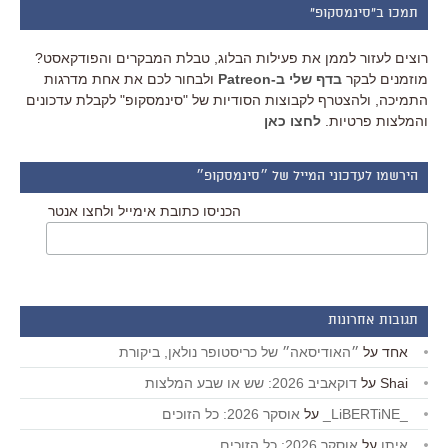
תמכו ב"סינמסקופ"
רוצים לעזור לממן את פעילות הבלוג, טבלת המבקרים והפודקאסט?
מוזמנים לבקר
בדף שלי ב-Patreon
ולבחור לכם את אחת מדרגות
התמיכה, ולהצטרף לקבוצות הסודיות של "סינמסקופ" לקבלת עדכונים
והמלצות פרטיות.
לחצו כאן
הירשמו לעדכוני המייל של ״סינמסקופ״
הכניסו כתובת אימייל ולחצו אנטר
תגובות אחרונות
אחד
על
״האודיסאה״ של כריסטופר נולאן, ביקורת
Shai
על
דוקאביב 2026: שש או שבע המלצות
_LiBERTiNE_
על
אוסקר 2026: כל הזוכים
איתן
על
אוסקר 2026: כל הזוכים