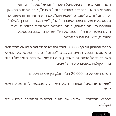
השני, הוצג בתחרות בפסטיבל השנה. ״הבן של שאול״, גם הוא
מהמחזור השני, כבר זכה באוסקר הזר. ״הגננת״, זוכה המחזור הראשון,
זכה להצלחה בינלאומית. ״שבוע ויום״, גם הוא מהמחזור הראשון, זכה
בפסטיבל ירושלים בשנה שעברה. ״הד״, ״עץ תאנה״ ו״הדרך לאילת״,
שהוזכרו באייטם למעלה, פותחו בחממה במחזורים הקודמים. ״אני
חולם בשפה אחרת״ ו״טעם של דיו״, שהוקרנו השנה בפסטיבל
ירושלים, יצאו גם הם מהחממה.
בפרס הראשון על סך 50,000 דולר זכה
"פנחס"
של הבמאי-תסריטאי
פיני טבגר
בהפקת חיים מקלברג. ״פנחס״, סיפורו האישי של הבמאי
(שמוכר לקהל הרחב גם כשחקן), היה גם שמו של סרט הגמר של טבגר
בחוג לקולנוע באוניברסיטת תל אביב.
הפרס השני על סך 20,000 דולר חולק בין שני פרויקטים:
"שמיים ערומים
"
(גאורגיה) של דיאה קולומבגאשווילי והמפיק ראטי
אונלי.
"כביש
הסרגל"
(ישראל) של מאיה דרייפוס והמפיקה אסתי-יעקב
מקלברג.