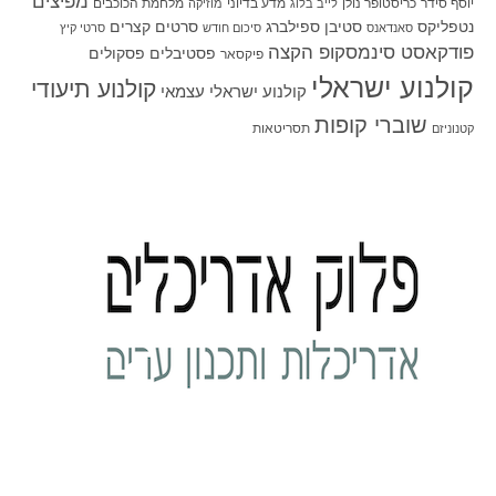
מפיצים
יוסף סידר
כריסטופר נולן
מדע בדיוני
מלחמת הכוכבים
לייב בלוג
מוזיקה
סטיבן ספילברג
סרטים קצרים
נטפליקס
סאנדאנס
סיכום חודש
סרטי קיץ
פודקאסט סינמסקופ הקצה
פסטיבלים
פסקולים
פיקסאר
קולנוע ישראלי
קולנוע תיעודי
קולנוע ישראלי עצמאי
שוברי קופות
תסריטאות
קטנוניזם