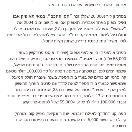
את זוכי השנה, כי תשמעו עליהם בשנה הבאה:
בפרס ון ליר (20,000 שקל) זכה
״חסן החכם״. במאי תאופיק אבו
ואיל
, מפיק באהר אגבריה. תאופיק אבו ואיל, שביים ב-2004 את
״עטאש״ המעולה, מספר על חסן בן ה-27, שעובד עם אמו במכולת
וחולם על לימודי מתמטיקה בחו״ל. הוא יוצא למסע לילי בתל אביב עם
לולו, משת״פית טרנסג׳נדרית, שחסן נשלח לחסל.
בפרס אולפני די.בי ואולפני אופוס (שירותי פוסט-פרודקשן בשווי
55,000 ש"ח) זכה
״אסיה״. במאית רותי פרי-בר
, מפיקים יואב רועה
ואורית זמיר. זהו סרט הביכורים של רותי פרי-בר, בוגרת סם שפיגל,
שכמה ימים לפני כן שכתבה במענק הפקה על סך 100,000 דולר מטעם
קרן סרטי הביכורים של בוגרי בית הספר. בשנה שעברה חולק המענק,
שמאפשר לבוגרי בית הספר לצאת לדרך עם סרטם הארוך הראשון,
לאורן אדף. ״אסיה״ מספר על אשה בת 35, שמתמודדת עם בתה
הגוססת בת ה-17. כלומר, בתוך כמה ימים גייסו פרי-בר ומפיקיה סכום
נכבד: 100,000 דולר להפקה, ו-55,000 שקל לפוסט-פרודקשן.
הפרויקט
״הדרך לאילת״
(במאי יונה רוזנקיאר, מפיק קובי מזרחי)
קיבל פרס בשווי 5,000 יורו להשתתפות במעבדת פיתוח תסריטים
בטורקיה.