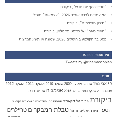
״ספיידרמן: יום חדש״, ביקורת
המועמדים לפרס אופיר 2026: ״עצמאות״ מוביל
״תיכון מגשימים״, ביקורת
״האודיסאה״ של כריסטופר נולאן, ביקורת
פסטיבל הקולנוע בירושלים 2026: שמונה או תשע המלצות
סינמסקופ בטוויטר
Tweets by @cinemascopian
תגים
אבי נשר
אוסקר 2011
אוסקר 2012
אוסקר 2009
אוסקר 2010
3D
אווטאר
אנימציה
אוסקר 2015
ארבעה כוכבים
אוסקר 2013
אוסקר 2014
ביקורת
גיבורי על
דוקאביב
האחים כהן
האקדמיה הישראלית לקולנוע
טבלת המבקרים
טריילרים
הספד
הערת שוליים
וודי אלן