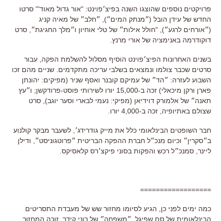
פרויקטים נוספים שהוצגו השנה בפיצ׳פוינט: "אור גדול מאוד"' סרטו
החדש של עידן הובל (״מנתק המים״), ״חלב״ של מאיה קניג
(״אורחים לרגע״), "חולל אילות״ של טלי אוחיון ו״מלך החגיגת״, סרט
דוקודרמה באנימציה של אורי מרנץ.
בשנים האחרונות הפיצ׳פוינט הוסיף מסלול להשלמת הפקה, עבור
סרטים שכבר צולמו ונמצאים בשלבי עריכה מתקדמים. שניים מהם זכו
השבוע לעזרה: ״הד״ של עמיקם קובנר ואסף שניר (מפיקים: יהונתן
פארן ורקן מיכאלי) זכה ב-15,000 יורו לשירותי פוסט-פרודקשן; ו״עץ
תאנה״ של אלמורק דוידיאן (מפיקי: נעמי לבארי וסער יוגב), סרט
שצולם באתיופיה, זכה ב-4,000 יורו.
חבר השופטים הבינלאומי כלל את מייק גודרידג׳, לשעבר מבקר קולנוע
ב״סקרין״ וכיום מנכ״ל חברת ההפקה הבריטית ״פרוטגוניסט״, ודילן
ליינר, סמנכ״ל רכש והפקות בסוני פיקצ׳רס קלאסיקס.
==================
כמה ימים לפני כן, הגיע לסיומו מחזור שש של מעבדת התסריטים
הבינלאומית של סם שפיגל. ״משפחה״ של רוני קידר, זוכה המחזור