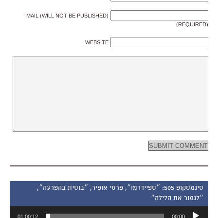
MAIL (WILL NOT BE PUBLISHED)
(REQUIRED)
WEBSITE
סינמסקופ 505: ״ספיידרמן״, פרסי אופיר, ״בוסית בהפרעה״,
״לגמור את הלילה״
נגן
01:00:12
00:00