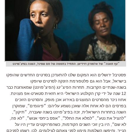
״עץ תאנה״ של אלמורק דוידיאן. התחיל בחממה של סם שפיגל, השנה בפיצ׳פוינט
פסטיבל ירושלים הוא המקום שלנו להתעדכן בסרטים החדשים שהופקו
בישראל, אבל הוא גם פלטפורמת הזנקה לסרטים שיופקו
בשנה-שנתיים הקרובות. תחרות הפיצ׳ינג (הפיצ׳פוינט) שמאורגנת כבר
12 שנה על ידי קרן הקולנוע הישראלי היא חזאית סטארט-אפ מצוינת.
אחוז ניכר מהסרטים המוצגים באירוע אכן מופק, והסרטים הזוכים
בפרסים הם לא אחת אלה שאכן נשמע עליהם: ״פיגומים״, שמוקרן
השנה בתחרות הישראלית, זכה בפיצ׳פוינט בשנה שעברה, ״תיקון״,
״להציל את נטע״, ״למלא את החלל״, ״אפס ביחסי אנוש״, ״לא פה,
לא שם״, היו בין זוכי השנים הקודמות, כשהפרויקטים עדיין היו על
הנייר, וחיפשו השלמות מימון לפני צאתם לצילומים. לכן, רשמו לפניכם