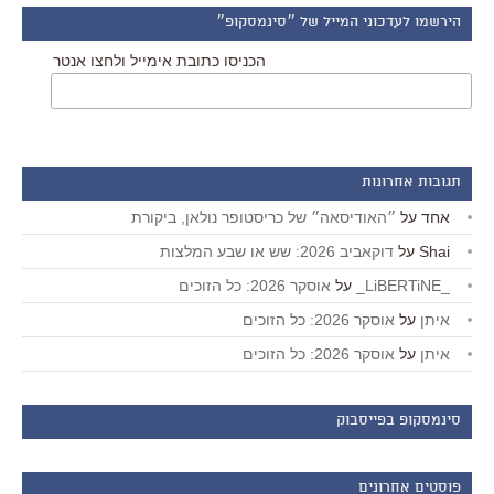
הירשמו לעדכוני המייל של ״סינמסקופ״
הכניסו כתובת אימייל ולחצו אנטר
תגובות אחרונות
אחד
על
״האודיסאה״ של כריסטופר נולאן, ביקורת
Shai
על
דוקאביב 2026: שש או שבע המלצות
_LiBERTiNE_
על
אוסקר 2026: כל הזוכים
איתן
על
אוסקר 2026: כל הזוכים
איתן
על
אוסקר 2026: כל הזוכים
סינמסקופ בפייסבוק
פוסטים אחרונים