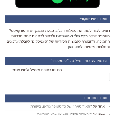
תמכו ב"סינמסקופ"
רוצים לעזור לממן את פעילות הבלוג, טבלת המבקרים והפודקאסט?
מוזמנים לבקר
בדף שלי ב-Patreon
ולבחור לכם את אחת מדרגות
התמיכה, ולהצטרף לקבוצות הסודיות של "סינמסקופ" לקבלת עדכונים
והמלצות פרטיות.
לחצו כאן
הירשמו לעדכוני המייל של ״סינמסקופ״
הכניסו כתובת אימייל ולחצו אנטר
תגובות אחרונות
אחד
על
״האודיסאה״ של כריסטופר נולאן, ביקורת
Shai
על
דוקאביב 2026: שש או שבע המלצות