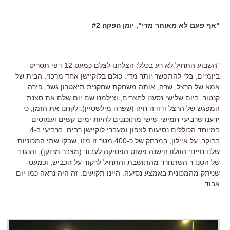
"אף פעם לא מאוחר מדי", יומן הפקה #2
"השבוע התחיל לא רע בכלל: הצלחנו לצלם כמעט 12 דפי תסריט
ביומיים, בלי להתפשר יותר מדי. כולם בלוקיישן אחד מרכזי: הבית של
אמא של הרצל, שרה, אותה משחקת שחקנית תיאטרון גשר, פירה
קנטור. ביום שלישי נסענו לחצרים, וצילמנו שם יום שלם את סצנת
המפגש של הרצל ודודה חיה (שפרה מילשטיין). לקחנו את הזמן, כי
ידענו שרביעי-חמישי-שישי מתוכננים להיות ימים קשים ועמוסים
במיוחד הכוללים נסיעות לצפון ומעברי לוקיישן רבים. ברביעי ב-4
בבוקר, על איילון, במרחק של כ-400 מטר זו מזו, שבקו שתי המכוניות
שלנו חיים: הוולוו הישנה פשוט הפסיקה לעבוד (מצבר מרוקן), והנגרר
של הטנדר השתחרר מהתושבת והתחיל לרקוד על הכביש, וכמעט
שניתק מהמכונית באמצע נסיעה. היינו תקועים. זה היה נראה כמו יום
אבוד.