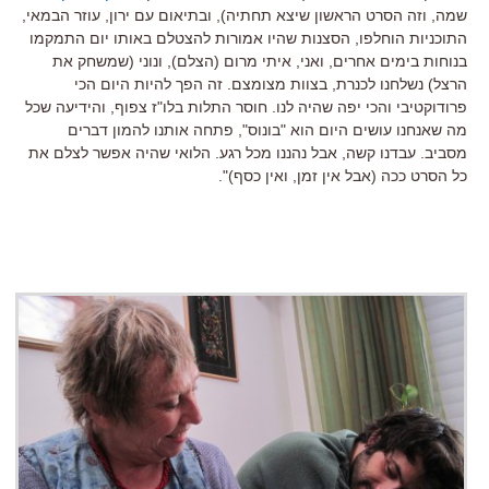
שמה, וזה הסרט הראשון שיצא תחתיה), ובתיאום עם ירון, עוזר הבמאי,
התוכניות הוחלפו, הסצנות שהיו אמורות להצטלם באותו יום התמקמו
בנוחות בימים אחרים, ואני, איתי מרום (הצלם), ונוני (שמשחק את
הרצל) נשלחנו לכנרת, בצוות מצומצם. זה הפך להיות היום הכי
פרודוקטיבי והכי יפה שהיה לנו. חוסר התלות בלו"ז צפוף, והידיעה שכל
מה שאנחנו עושים היום הוא "בונוס", פתחה אותנו להמון דברים
מסביב. עבדנו קשה, אבל נהננו מכל רגע. הלואי שהיה אפשר לצלם את
כל הסרט ככה (אבל אין זמן, ואין כסף)".