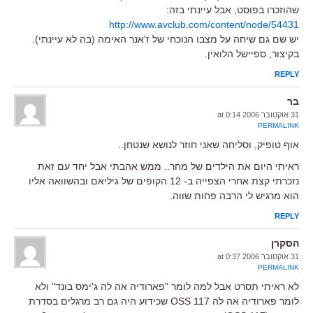
שהוזכרו בפוסט, אבל עיינתי בזה:
http://www.avclub.com/content/node/54431
יש שם גם שיחה על מצבו הנוכחי של ז'אנר האימה (בה לא עיינתי).
בקיצור, ספיישל הלואין.
REPLY
בר
31 אוקטובר 2006 at 0:14
PERMALINK
אוף טופיק, וסליחה שאני חוזר לנושא שנטחן..
ראיתי היום את הילדים של מחר.. ממש אהבתי אבל יחד עם זאת
נזכרתי קצת אחרי הצפייה ב- 12 הקופים של גיליאם ובהשוואה אליו
הוא מרגיש לי הרבה פחות שווה.
REPLY
הסקרן
31 אוקטובר 2006 at 0:37
PERMALINK
לא ראיתי תסרט אבל למה לומר "פארודיה אה לה ג'ימס בונד" ולא
לומר פארודיה אה לה OSS 117 שכידוע היה גם רב מרגלים בסדרת