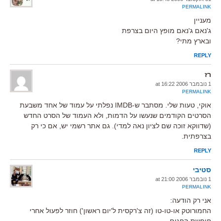
PERMALINK
מעניין
ג'נאם ג'נאם מופץ היום בצרפת
ובארץ מתי?
REPLY
רז
1 נובמבר 2006 at 16:22
PERMALINK
אוקי, טעות שלי. מסתבר ש-IMDB נפלתי על עמוד של אחד משבעת
הסרטים הקודמים שנעשו על הדמות, ולא העמוד של הסרט החדש
(שדווקא זוכה שם לציון נאה למדי). גם אתר רשמי יש, אם כי רק
בצרפתית.
REPLY
סטיבי
1 נובמבר 2006 at 21:00
PERMALINK
אני רק הודעה:
החמורוטק או-טו-טו (זה צ'רקסית ל'יום ראשון') חוזר לפעול אחרי
חופשת החגים.