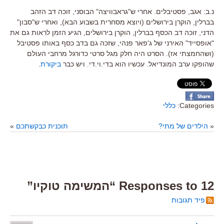
נ.ב: אגב, פסטיבלים. אחרי ש"גראבוויצה" הבוסני, זוכה דב הזהב
בברלין, הוקרן בירושלים (ויוצא מסחרית בשבוע הבא), ואחרי ש"סבון"
הדני, זוכה דב הכסף בברלין, הוקרן בירושלים, הגיע הזמן לראות גם את
"אופסייד" האירני של ג'פאר פנהי, שזכה גם בדב כסף באותו פסטיבל
(ושהחמצתי אז). הסרט היה חלק מגל סרטי כדורגל מרחבי העולם
שהופקו ערב המונדיאל. עכשיו הוא בדי.וי.די. ויש כבר
ביקורת
.
Categories:
כללי
«
הילדים של מתי?
תוכנית כבקשתכם
»
12 Responses to “המשימה טוקיו”
פיד תגובות