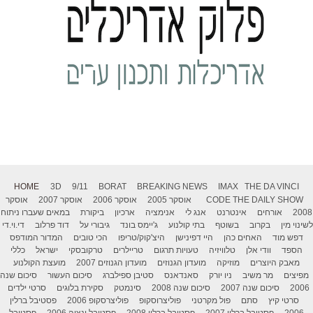
HOME
3D
9/11
BORAT
BREAKING NEWS
IMAX
THE DA VINCI
THE DAILY SHOW
CODE
אוסקר 2005
אוסקר 2006
אוסקר 2007
אוסקר
2008
אורחים
אינטרנט
אנג לי
אנימציה
ארכיון
ביקורת
במאים שעברו ניתוח
לשינוי מין
בקרוב
בשוטף
בתי קולנוע
ג'יימס בונד
גיבורי על
דוד פרלוב
די.וי.די
דפש מוד
האחים כהן
היי דפינישן
היצ'קוק/טריפו
הכי טובים
המדור המודפס
הספד
וודי אלן
טלוויזיה
טעויות תרגום
טריילרים
טרקובסקי
ישראל
כללי
מאבק היוצרים
מוזיקה
מועדון הגנוזים
מועדון הגנוזים 2007
מועצת הקולנוע
מפיצים
מר משיב
ניו יורק
סאנדאנס
סטיבן ספילברג
סיכום העשור
סיכום שנה
2006
סיכום שנה 2007
סיכום שנה 2008
סינמטק
סקירת בלוגים
סרטי ילדים
סרטי קיץ
סתם
פול מקרטני
פוליצרוסקופ
פוליצרסקופ 2006
פסטיבל ברלין