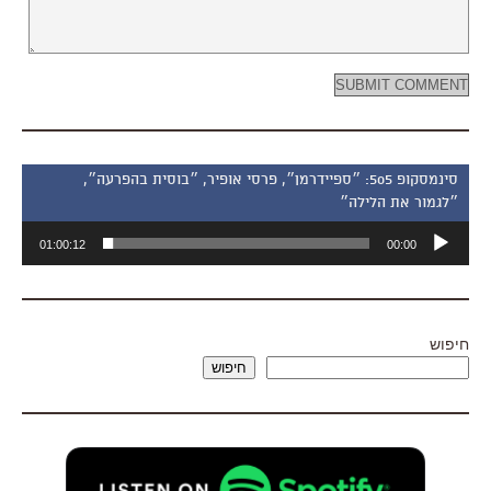
סינמסקופ 505: ״ספיידרמן״, פרסי אופיר, ״בוסית בהפרעה״,
״לגמור את הלילה״
נגן
01:00:12
00:00
אודיו
חיפוש
חיפוש