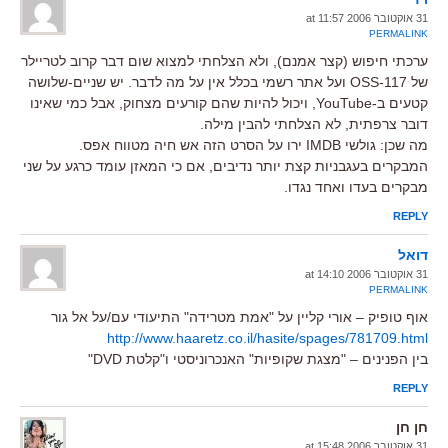
31 אוקטובר 2006 at 11:57
PERMALINK
ערכתי חיפוש (קצר אמנם), ולא הצלחתי למצוא שום דבר קרוב לטריילר
של OSS-117 ועל אתר רשמי בכלל אין על מה לדבר. יש שניים-שלושה
קטעים ב-YouTube, ויכול להיות שהם קורעים מצחוק, אבל כמי שאינו
דובר צרפתית, לא הצלחתי להבין מילה.
מה שכן: גולשי IMDB ירו על הסרט הזה אש חיה מטווח אפס.
המבקרים בעגבניות קצת יותר נדיבים, אם כי המאזן עומד כרגע על שני
מבקרים בעדו ואחד נגדו.
REPLY
דואל
31 אוקטובר 2006 at 14:10
PERMALINK
אוף טופיק – אורי קליין על "אמת מטרידה" התיעודי עם/על אל גור
http://www.haaretz.co.il/hasite/spages/781709.html
בין הפנינים – "מצגת שקופיות" האנכרוניסטי ו"קלטת DVD"
REPLY
חן חן
31 אוקטובר 2006 at 15:48