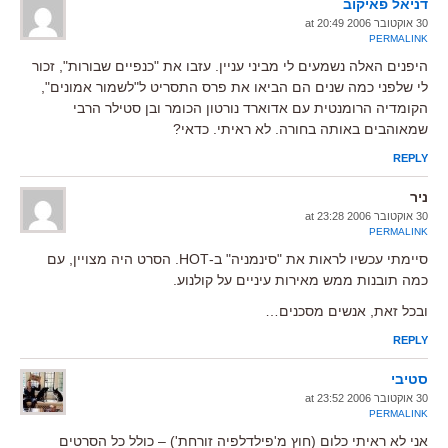
דניאל פאיקוב
30 אוקטובר 2006 at 20:49
PERMALINK
היפנים האלה נשמעים לי מביני עניין. עזבו את "כנפיים שבורות", זכור
לי שלפני כמה שנים הם הביאו את פרס התסריט ל"לשמור אמונים",
הקומדיה הרומנטית עם אדוארד נורטון הכומר ובן סטילר הרבי
שמאוהבים באותה בחורה. לא ראיתי. כדאי?
REPLY
ניר
30 אוקטובר 2006 at 23:28
PERMALINK
סיימתי עכשיו לראות את "סינמניה" ב-HOT. הסרט היה מצויין, עם
כמה תובנות ממש מאירות עיניים על קולנוע.
ובכל זאת, אנשים מסכנים…
REPLY
סטיבי
30 אוקטובר 2006 at 23:52
PERMALINK
אני לא ראיתי כלום (חוץ מ'פילדלפיה זורחת') – כולל כל הסרטים