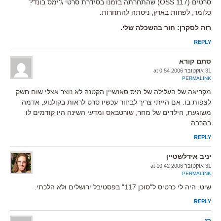
סרטים (OSS 117) שהתחרתה בזמנו בסידרת סרטי ג'ימס בונד?
כלומר, לפחות בארץ, ניסתה להתחרות.
רוה לסקרן: חור בהשכלה שלי.
REPLY
סתם קורא
31 אוקטובר 2006 at 0:54
PERMALINK
מקריאה של העלילה של מיס סאנשיין הקטנה לא נוצר אצלי שום חשק
לצפות בו. אם הייתי צריך לבחור עכשיו סרט לראות בקולנוע, אדמה
משוגעת, הילדים של מחר, שורטבאס ומדעי השינה היו קודמים לו
בהרבה.
REPLY
יניב אידלשטיין
31 אוקטובר 2006 at 10:42
PERMALINK
שיט. היה לי כרטיס ל"סוכן 117" בפסטיבל ירושלים ולא הלכתי.
REPLY
רז