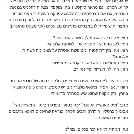
faux-בונד שלו, בגילומו של ז'אן ד'וזרדן, נראה מוצלח בהרבה מדניאל
קרייג. הסרט, עם מראה סיקסטיז צ'יזי מוקפד, מצליח להקניט גם את
הערבים, גם את הצרפתים וגם ללעוג לפניקה העולמית מפני הטרור.
הנה דיאלוג לדוגמה, בין המרגל הצרפתו-שרמנטי הדביל ובין נערת בונד
המצרייה שעוזרת לו במבטים פתיינים מצועפים (אני מצטט מהזכרון):
הוא: את רוצה שאמזוג לך משקה אלכוהולי?
היא: לא, הדת שלי אוסרת עליי לשתות אלכוהול.
הוא: איזו מין דת קטנה ומטופשת אוסרת על מאמיניה לשתות
אלכוהול?
היא: האסלאם. והיא לא דת קטנה ומטופשת.
הוא: היא לא תשרוד עוד זמן רב.
ויש שם עוד לא מעט קטעים מצחיקים, חלקם ברמה של סרטי הפנתר
הוורוד. אני אפילו מיואש מלברר אם יש למפיצי הסרט כוונה להוציאו
בארץ, ורק מקווה שהוא יגיע במהרה בדי.וי.די.
אגב: "מיס סאנשיין הקטנה" זכה בטוקיו בפרס הבימוי, המשחק (של
אביגייל ברסלין, הילדה) וחביב הקהל. כנראה שהיפנים דווקא מחבבים
תסריטים מושלמים.
אה, ו"מחילות" לא זכה בכלום. מחלנו.