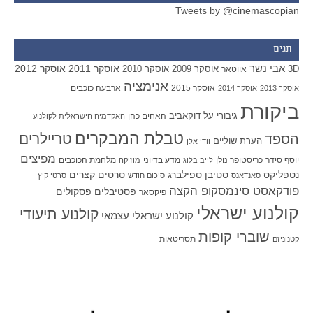
Tweets by @cinemascopian
תגים
אבי נשר
אוסקר 2011
אוסקר 2012
אוסקר 2009
אוסקר 2010
3D
אווטאר
אנימציה
אוסקר 2015
ארבעה כוכבים
אוסקר 2013
אוסקר 2014
ביקורת
גיבורי על
דוקאביב
האחים כהן
האקדמיה הישראלית לקולנוע
טבלת המבקרים
טריילרים
הספד
הערת שוליים
וודי אלן
מפיצים
יוסף סידר
כריסטופר נולן
מדע בדיוני
מלחמת הכוכבים
לייב בלוג
מוזיקה
סטיבן ספילברג
סרטים קצרים
נטפליקס
סאנדאנס
סיכום חודש
סרטי קיץ
פודקאסט סינמסקופ הקצה
פסטיבלים
פסקולים
פיקסאר
קולנוע ישראלי
קולנוע תיעודי
קולנוע ישראלי עצמאי
שוברי קופות
תסריטאות
קטנוניזם