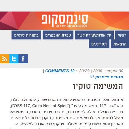
ראשי
על אודות/יצירת קשר
טבלת המבקרים
ביקורות סרטים
הרצאות
תסריט.ים
30 אוקטובר 2006 | 20:29
~
12 COMMENTS
|
תגובות פייסבוק
המשימה טוקיו
אתמול חולקו הפרסים בפסטיבל טוקיו. הסרט שזכה, להפתעת כולם,
הוא "סוכן 117: המשימה קהיר" (“OSS 117, Cairo Nest of Spies”),
פרודיית מרגלים א-לה ג'יימס בונד, תוצרת צרפת. הסרט, בבימויו של
מישל ז'נספה-איך-לבטא-את שם-משפחתו, הוקרן בפסטיבל ירושלים
האחרון והוא פשוט קומדיה מעולה. צחקתי לכל אורכו. למעשה, ה-