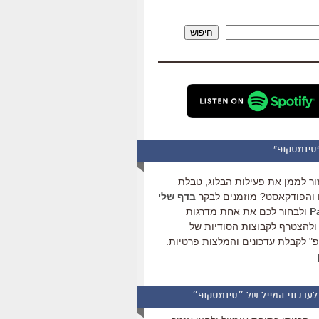
להגביר
או
חיפוש
להנמיך
עוצמת
שמע.
סינמסקופ"
ור לממן את פעילות הבלוג, טבלת
והפודקאסט? מוזמנים לבקר
בדף שלי
ולבחור לכם את אחת מדרגות
ולהצטרף לקבוצות הסודיות של
" לקבלת עדכונים והמלצות פרטיות.
לעדכוני המייל של ״סינמסקופ״