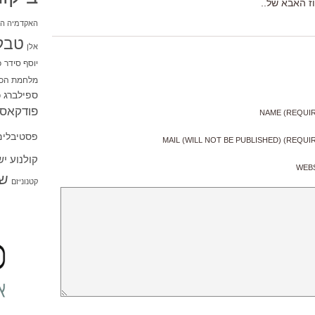
וז האבא של..
האקדמיה הי
טבל
אלן
יוסף סידר
כ
מלחמת הכו
ספילברג
ס
פודקאסט
NAME (REQUI
פסטיבלים
MAIL (WILL NOT BE PUBLISHED) (REQUI
קולנוע י
WEB
שו
קטנוניזם