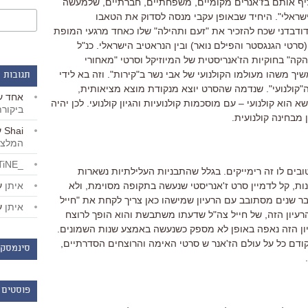
יף אותם בז'אנרים מקומיים, משפחתיים, חברתיים, שלמעשה
הישראלי". היחיד שבאופן עקבי מנסה לסדוק את הטאבו
דודבדני שכח להזכיר את "זעם ותהילה" שלו כאחד מרגעי המופת
סרטי הגנגסטר והפילם נואר) ובין הנראטיב הישראלי. כנ"ל
ה" בחוקיות הז'אנריסטית של המיוזיקל וסרטי "מאחורי
יך משהו מעולמו הקולנועי של אבי נשר ב"קירות". וזה בא לידי
תגובות 
ן ה"קולנועי". שנדמה שהסרט יוצא מנקודת מוצא מציאותית,
אחד
ע
הוא קולנועי – עם מוסכמות קולנועיות והגיון קולנועי. לכן יהיה
ביקור
 מבחינה קולנועית.
Shai
ע
המלצו
_LiBERTiNE_
ובים לו זה רימייקים. בגלל שהתבניות העלילתיות נשארות
איתן
ע
ות, קל לדמיין סרט ז'אנריסטי שנעשה בתקופה מסוימת, ולא
כבר שנים מסתובב עם הרעיון שמישהו כאן צריך לקחת את "חייל
איתן
ע
 הרעיון הזה, של חייל צה"ל שדעתו משתבשת והוא הופך לרוצח
יון הזה נאפה באופן לא מספק כשנעשה באמצע שנות השמונים.
קודם כל על עולם הז'אנר ש סרטי האימה והרוצחים הסדרתיים,
סינמסקו
פוסטים 