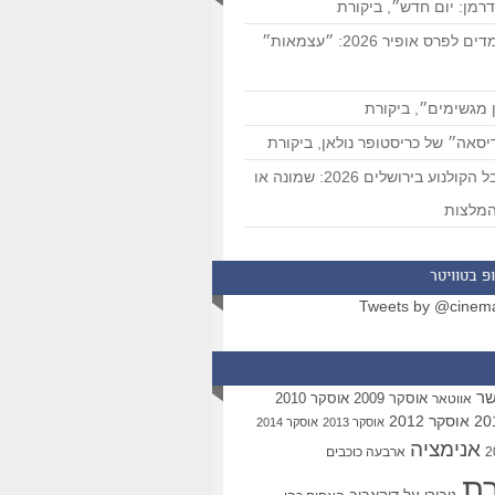
רמן: יום חדש״, ביקורת
המועמדים לפרס אופיר 2026: ״עצמאות״
 מגשימים״, ביקורת
סאה״ של כריסטופר נולאן, ביקורת
פסטיבל הקולנוע בירושלים 2026: שמונה או
מלצות
פ בטוויטר
Tweets by @cinem
שר
אוסקר 2009
אוסקר 2010
אווטאר
אוסקר 2012
אוסקר 2013
אוסקר 2014
אנימציה
ארבעה כוכבים
רת