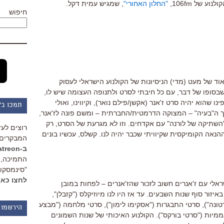
"החלון האחורי"
, שמגיש עמית דקל.
חיפוש
ד של מעט (מדי) הניסיונות של הקולנוע הישראלי לעסוק
 שבסופו של דבר, עם כל חיבתי לסרט ולתנופה העצומה שיש לו,
ו שהוא יהיה סרט ז'אנר (אקשן/פילם נואר), וקיווינו, ואולי
תמכו ב"
ך ה"בעיה" – המצוקה הדרמטית/החברתית – ומשם פונה לז'אנר,
 "השתיקה של לורנה" עם אקדחים. וזו לא מגרעת של הסרט, רק
רוצים לעז
הנאה הקומיקסית שקיוויתי שכבר יהיה לנו. קשלס, עכשיו בונים
המבקרים 
ב-Patreon
התמיכה, 
"סינמסקופ
לחצו כאן
אלי עם ז'אנרים חשוב לזכור שהז'אנרים – לפחות במובן
זור סוף שנות השבעים. עד אז היו לנו מיוזיקלס ("קזבלן",
רטונה"), סרטי התבגרות ("אסקימו לימון"), סרטי מלחמה ("מבצע
הירשמו 
ממיות ("סרטי בורקס"). הקולנוע האיכותי של שנות השמונים