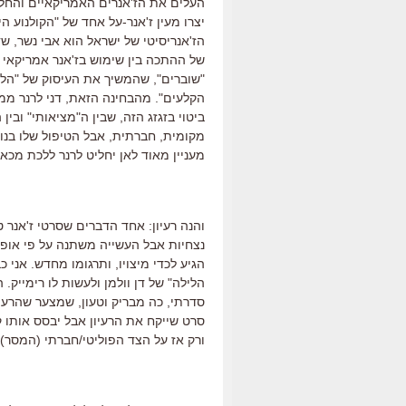
העלים את הז'אנרים האמריקאיים והחל
יצרו מעין ז'אנר-על אחד של "הקולנוע 
הז'אנריסיטי של ישראל הוא אבי נשר, ש
של ההתכה בין שימוש בז'אנר אמריקאי (
"שוברים", שהמשיך את העיסוק של "הלהק
הקלעים". מהבחינה הזאת, דני לרנר ממש
ביטוי בזגזג הזה, שבין ה"מציאותי" ובי
מקומית, חברתית, אבל הטיפול שלו בנושא 
מעניין מאוד לאן יחליט לרנר ללכת מכאן
והנה רעיון: אחד הדברים שסרטי ז'אנר ט
נצחיות אבל העשייה משתנה על פי אופנ
הגיע לכדי מיצויו, ותרגומו מחדש. אני 
הלילה" של דן וולמן ולעשות לו רימייק.
סדרתי, כה מבריק וטעון, שמצער שהרע
סרט שייקח את הרעיון אבל יבסס אותו 
ורק אז על הצד הפוליטי/חברתי (המסר).