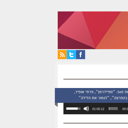
סינמסקופ 505: ״ספיידרמן״, פרסי אופיר,
בהפרעה״, ״לגמור את הלילה״
השתמש
01:00:12
00:
במקש
למעלה/למטה
כדי