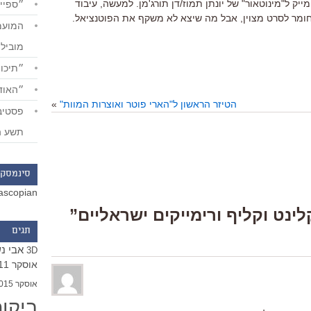
ייק ל"מינוטאור" של יונתן תמוז/דן תורג'מן. למעשה, עיבוד
״ספייד
חומר לסרט מצוין, אבל מה שיצא לא משקף את הפוטנציאל.
מוביל
״תיכון
״האודי
הטיזר הראשון ל"הארי פוטר ואוצרות המוות"
»
תשע ה
סינמסקו
ascopian
תגים
אבי נ
3D
אוסקר 2011
אוסקר 2015
ביקו