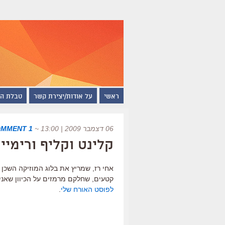
ראשי
על אודות/יצירת קשר
טבלת ה
06 דצמבר 2009 | 13:00
~
1 COMMENT
קלינט וקליף ורימיי
אחי רז, שמריץ את בלוג המוזיקה השכן 
קטעים, שחלקם מרמזים על הכיוון שאני ה
לפוסט האורח שלי
.