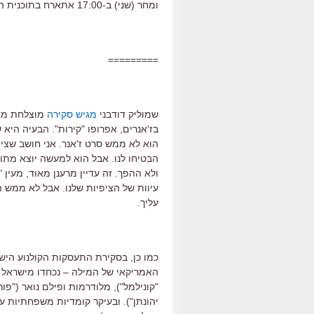
ומחר (שני) ב-17:00 אתארח בתוכנית הקולנוע של 106fm,
=========
שמוליק דודבני
מגיש סקירה
מוצלחת מאו
בז'אנרים, אפרופו "קירות". הבעיה היא
הוא לא ממש סרט ז'אנר. אני חושב שציפינ
הבטיחו לנו. אבל הוא למעשה יוצא מתו
ולא ההפך. זה עדיין מרענן מאוד, מעין
עיוות של הציפיות שלנו. אבל לא ממש ה
עליך.
כמו כן, בסקירת התעסקות הקולנוע הישר
האמריקאי של המילה – נכחדו מישראל באי
"קונילמל"), מלודרמות ופילם נואר ("פו
יהונתן"). ובעיקר קומדיות משפחתיות ע