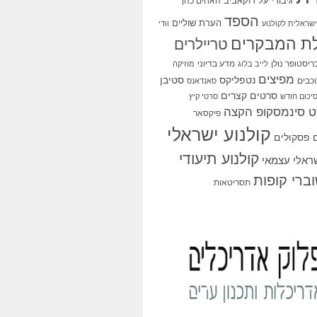
גיבורי על
דוקאביב
האחים כהן
הספד
הערת שוליים
שראלית לקולנוע
וודי
ת המבקרים
טריילרים
ריסטופר נולן
מדע בדיוני
לייב בלוג
מוזיקה
מפיצים
סטיבן
נטפליקס
כבים
סאנדאנס
סרטים קצרים
יכום חודש
סרטי קיץ
 סינמסקופ הקצה
פיקסאר
קולנוע ישראלי
פסקולים
קולנוע תיעודי
שראלי עצמאי
ברי קופות
תסריטאות