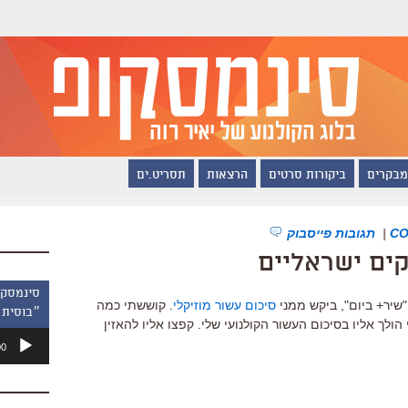
מבקרים
ביקורות סרטים
הרצאות
תסריט.ים
|
תגובות פייסבוק
קים ישראליים
"שיר+ ביום", ביקש ממני
סיכום עשור מוזיקלי
. קוששתי כמה
״בוסית 
ולך אליו בסיכום העשור הקולנועי שלי. קפצו אליו להאזין
נגן
00
אודיו