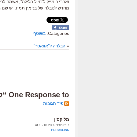
ואחרי רימייק ל"חייל הלילה", אשמח לרימ
מחדש לנובלה של בנימין תמוז. יש שם 
Categories:
בשוטף
«
הבלדה ל"אוואטר"
One Response to “קלינט וקליף ורימייקים ישראליים”
פיד תגובות
מליקסון
7 דצמבר 2009 at 15:10
PERMALINK