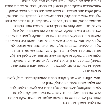
לפיסות חיים עם האהוב, ואפילו לילדות) מתבצעים בצורה
אסוציאטיבית (בעיקר בחלק הראשון של הסרט), דבר שמושך את הסרט
לכיוון הקצת יותר מופשט. יש משהו מאוד יפה בתיאור העצב העמוק
שלו, רגש שהוא אבסטרקטי, בצורה ששואפת לאבסטרקטיות. מצד שני,
משתמש הבמאי, טום פורד, בהרבה ג'אמפ-קאטים, וזו בחירה לא נכונה
לטעמי, מכיוון שזה קוטע את הרצף הרגשי, מקשיח אותו. הנקודה
השנייה בסרט היא המוזיקה. השימוש בה הוא אינטנסיבי, על גבול
המוגזם מדי. המוזיקאי בסרט כתב גם את המוזיקה ל"מצב רוח לאהבה
של וונג-קאר וואי, שהוא סרט שלא אהבתי, מכיוון שהוא היה בעיניי רצף
של וידאו קליפים מעוצבים נפלא, המתארים מצב רגשי מהוסס ולא
מוגדר. טום פורד מצליח, רוב הזמן, לתאר מצב רגשי מוגדר וברור,
וללוות אותו במוזיקה מדויקת ומרגשת. נוכחותה של ג'וליאן מור (לא
בשיאה) מביאה לזיכרון גם את "השעות". גם שם שיחקה המוזיקה
תפקיד מרכזי, אם כי שם, להרגשתי, היא עשתה עבודה טובה יותר,
מדויקת יותר.
"Single man" יוצא מתוך נקודת המבט ההומוסקסואלית, אבל, לדעתי,
הוא מלמד אותנו שיעור אוניברסלי, שנכון גם
ללא-הומוסקסואלים:שהמטרה שלנו בחיים היא להעביר הלאה, לדור
הבא, את הנסיון שלנו בחיים. למצוא את האחד שכן יקשיב לנו, את
האחד שכן ישתה בצמא את תפיסת עולמנו, את האחד שיקח מאיתנו
את הלפיד וימשיך את דרכנו.