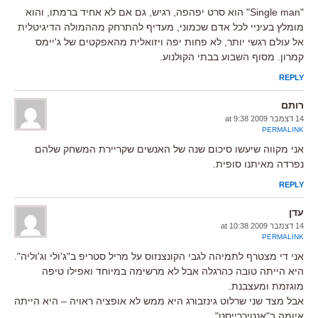
"Single man" הוא סרט יפהפה, רגיש, גם אם לא אחיד ברמתו, והוא
מומלץ בעיניי לכל אדם שכמוני, מעדיף להתרחק מההמולה הדיגיטלית
אל עולם רגשי יותר, לא פחות יפה ויזואלית מהאפקטים של ג'יימס
קמרון. מסוף השבוע בבתי הקולנוע.
REPLY
רותם
14 דצמבר 2009 at 9:38
PERMALINK
אני מקווה שיעשו סיכום שנה של האנשים שקריירת המשחק שלהם
נפרדה מאיתנו סופית.
REPLY
עדן
14 דצמבר 2009 at 10:38
PERMALINK
אני די מצטרף לתמיהה לגבי הקונצנזוס על מריל סטריפ ב"ג'ולי וג'וליה".
היא הייתה טובה כהרגלה אבל לא מרשימה במיוחד ואפילו טיפה
מוגזמת ומעצבנת.
אבל מצד שני שרלוט גינזבורג היא ממש לא אופציה ראויה – היא הייתה
איומה ב"אנטיכרייסט".