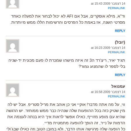
14 דצמבר 2009 at 15:43
PERMALINK
וד"א, מילא אוסקרים, אבל אם AFI לא יכול לבחור את למעלה כאחד
מסרטי השנה, אז באמת כל הפרסים והרשימות הללו ממש מיותרות.
REPLY
(יובל)
14 דצמבר 2009 at 16:23
PERMALINK
תגיד יאיר, ריצ'רד ה3 זה איזה מישהו שמכרת לו פעם מכונית יד-שניה
בלי לספר לו שהמנוע גמור?
REPLY
עמנואל
14 דצמבר 2009 at 16:58
PERMALINK
ווי, על מה אתה מדבר! אוקיי אני כן אוהב את מריל סטריפ. אבל יש לה
מין שטיק כזה בכל ההופעות שלה שנהיה כבר ממש ממוחזר. יש הרגשה
שהיא עם מופע מזוייף, כאילו אפשר לראות איך היא בנתה לעצמה את
הדמות על נייר, זה הופך להופעה מתמטית מדיי.
כל הופעה שלה מרגישה אותו הדבר, ולא במובן הטוב.וזה כאילו שבג'ולי