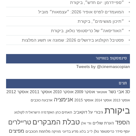
״ספיידרמן: יום חדש״, ביקורת
המועמדים לפרס אופיר 2026: ״עצמאות״ מוביל
״תיכון מגשימים״, ביקורת
״האודיסאה״ של כריסטופר נולאן, ביקורת
פסטיבל הקולנוע בירושלים 2026: שמונה או תשע המלצות
סינמסקופ בטוויטר
Tweets by @cinemascopian
תגים
אבי נשר
אוסקר 2011
אוסקר 2012
אוסקר 2009
אוסקר 2010
3D
אווטאר
אנימציה
אוסקר 2015
ארבעה כוכבים
אוסקר 2013
אוסקר 2014
ביקורת
גיבורי על
דוקאביב
האחים כהן
האקדמיה הישראלית לקולנוע
טבלת המבקרים
טריילרים
הספד
הערת שוליים
וודי אלן
מפיצים
יוסף סידר
כריסטופר נולן
מדע בדיוני
מלחמת הכוכבים
לייב בלוג
מוזיקה