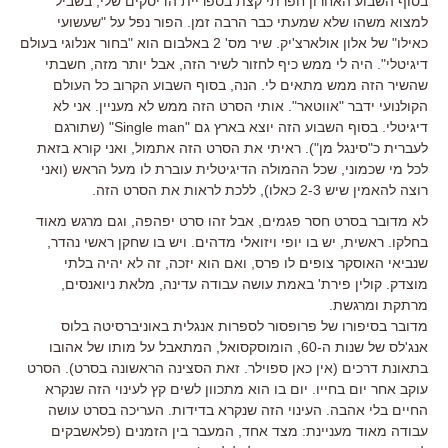
בסוף השבוע האחרון חפרתי קצת בספריית הדיסקים שלי, בשביל
למצוא משהו שלא שמעתי כבר הרבה זמן. הפור נפל על "שעשועי
כאילו" של אלון אולארצ'יק. שיר מס' 2 באלבום הוא "בחור אנלוגי בעולם
דיגיטלי". היה לי ממש כיף לחזור לשיר הזה, אבל יותר מזה, חשבתי
שהשיר הזה ממש מתאים לי. הנה, בסוף השבוע הקרוב כל העולם
הקולנועי ידבר "אווטאר". אותי הסרט הזה ממש לא מעניין. אני לא
דיגיטלי. בסוף השבוע הזה יוצא בארץ גם "Single man" (שתורגם
לעברית כ"סינגל מן"). ראיתי את הסרט הזה אתמול, ואני קורא בזאת
לכל מי שכמוני, שכל ההמולה הדיגיטלית עוברת לו מעל הראש (ואני
רוצה להאמין שיש 2-3 כאלו), ללכת לראות את הסרט הזה.
לא מדובר בסרט חסר פגמים, אבל זהו סרט יפהפה, וגם מרגש מאוד
בחלקו. ראשית, יש בו יופי ויזואלי מדהים. ויש בו שחקן ראשי נהדר,
שנביאי האוסקר צופים לו פרס, ואם הוא יזכה, זה לא יהיה בלתי
מוצדק. קולין פירת' באמת עושה עבודה עדינה, מלאת ניואנסים,
מרתקת ומרגשת.
מדובר בסיפורו של פרופסור לספרות אנגלית באוניברסיטה בלוס
אנג'לס של שנות ה-60, הומוסקסואל, המתאבל על מותו של אהובו
בתאונת דרכים (אין כאן ספוילר. זאת הסצינה הראשונה בסרט). הסרט
עוקב אחר יום בחייו. יום בו הוא מתכוון לשים קץ לעינוי הזה שנקרא
החיים בלי אהבה. העינוי הזה שנקרא בדידות. העריכה בסרט עושה
עבודה מאוד מעניינת: מצד אחד, המעבר בין הזמנים (פלאשבקים