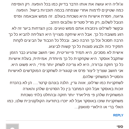
וג'וליה היא עושה את אותו הדבר בדיוק כמו בכל הופעה. רק הוסיפה
כמה שטיקים לדמות אחרי שצפתה בכמה תוכניות בישול. הופעה
גרועה, חסרת אישיות והיא נשכחת בעולם. זה ממש אובאמה ופרס
הנובל לשלום, רק מריל סטריפ וגלובוס הזהב.
ובקשר לשרלוט גינזבורג אתם ממש טועים. נכון הצרחות ביער זה לא
רגע משובח כל כך. אבל היא שיחקה מצויין! היא הצליחה להביא כל כך
הרבה תסכול וכל כך הרבה כאב. ובכלל כל הכבוד על הביצים לקחת
תפקיד כזה ולבצע סצנות כל כך קשות לביצוע.
אישית לא מסכים, היא תמיד פייווריטית, ואני חושב שהגיע כבר הזמן
שתקבל אוסקר. היא שקחקנית כל כך מיוחדת, אמיתית, בעלת אישיות
כל כך חזקה וברורה, היא לא צריכה לשחק יותר מידי, היא פשוט היא.
אני חושב שצריך ליצור פרס או קטגוריה לשחקנים המוקדשים לאישיות
והסטייל המשחקי שלהם.
לשחקניות כמו שרלוט, אווה גרין, הלנה בונהם קרטר…. הן לא בהכרח
זוכות באוסקר אבל הקו המחבר בין כל הסרטים שלהן והאורה
המשחקית שלהן פי מיליארד יותר חזקה ובהחלט בלתי נשכחת
משחקניות שזכו באוסקר אבל לא יזכרו בתודעה הקולקטיבית שלנו, כמו
האלי ברי או הילארי סוואנק…
REPLY
ספי