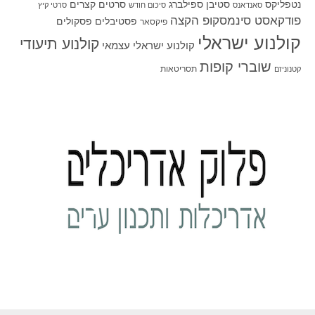
סטיבן ספילברג
סרטים קצרים
נטפליקס
סאנדאנס
סיכום חודש
סרטי קיץ
פודקאסט סינמסקופ הקצה
פסטיבלים
פסקולים
פיקסאר
קולנוע ישראלי
קולנוע תיעודי
קולנוע ישראלי עצמאי
שוברי קופות
תסריטאות
קטנוניזם