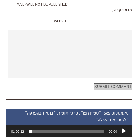
MAIL (WILL NOT BE PUBLISHED)
(REQUIRED)
WEBSITE
סינמסקופ 505: ״ספיידרמן״, פרסי אופיר, ״בוסית בהפרעה״,
״לגמור את הלילה״
נגן
01:00:12
00:00
אודיו