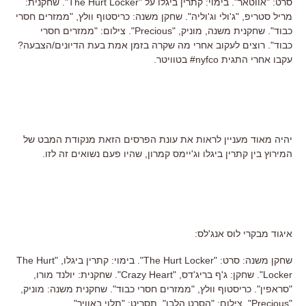
סרט: "אווטאר". בימוי: קתרין ביגלו על "The Hurt Locker". שחקנית:
מריל סטריפ, "ג'ולי וג'וליה". שחקן משנה: כריסטוף וולץ, "ממזרים חסרי
כבוד". שחקנית משנה, מוניק, "Precious". צילום: "ממזרים חסרי
כבוד". רוצים לעקוב אחרי מה שקרה בזמן אמת בעת הדיונים/הצבעה?
עקבו אחרי התגית nyfco# בטוויטר.
יהיה מאוד מעניין לראות את עונת הפרסים הזאת מנקודת המבט של
המירוץ בין קתרין ביגלו וג'יימס קמרון, שהיו פעם נשואים זה לזו.
איגוד מבקרי לוס אנג'לס:
שחקן משנה: סרט: "The Hurt Locker". בימוי: קתרין ביגלו, "The Hurt
Locker". שחקן: ג'ף בריג'דס, "Crazy Heart". שחקנית: יולנד מורו,
"סראפין". כריסטוף וולץ, "ממזרים חסרי כבוד". שחקנית משנה: מוניק,
"Precious". צילום: "הסרט הלבן". תסריט: "תלוי באוויר".