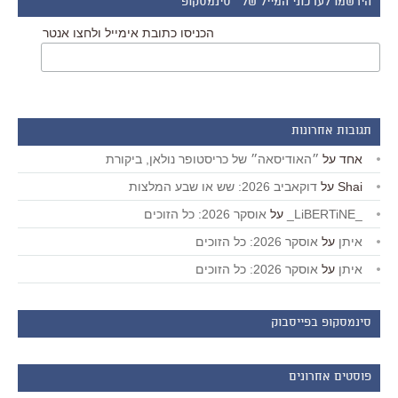
הירשמו לעדכוני המייל של ״סינמסקופ״
הכניסו כתובת אימייל ולחצו אנטר
תגובות אחרונות
אחד
על
״האודיסאה״ של כריסטופר נולאן, ביקורת
Shai
על
דוקאביב 2026: שש או שבע המלצות
_LiBERTiNE_
על
אוסקר 2026: כל הזוכים
איתן
על
אוסקר 2026: כל הזוכים
איתן
על
אוסקר 2026: כל הזוכים
סינמסקופ בפייסבוק
פוסטים אחרונים