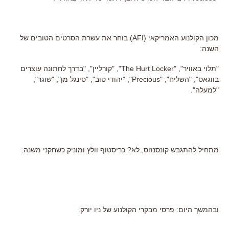
מכון הקולנוע האמריקאי (AFI) בוחר את עשרת הסרטים הטובים של
השנה:
"תלוי באוויר", "The Hurt Locker", "קורליין", "בדרך לחתונה עוצרים
בווגאס", "השליח", "Precious", "יהודי טוב", "סינגל מן", "שוגר",
"למעלה".
מתחיל להתגבש קונסנזוס, לא? כריסטוף וולץ ומוניק כשחקני משנה.
ובהמשך היום: פרסי מבקרי הקולנוע של ניו יורק.