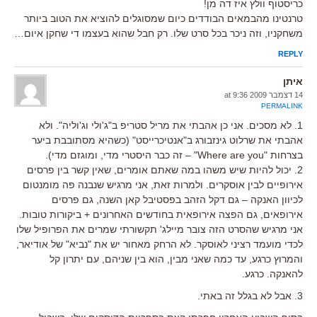
כריסטוף וולץ איז דה מן!
טרנטינו מהבמאים הבודדים כיום שמסוגלים להוציא את הטוב ביותר
משחקניו, וזה ניכר בכל סרט שלו. רק חבל שהוא בעצמו די שחקן איום…
REPLY
איתן
14 דצמבר 2009 at 9:36
PERMALINK
1. לא מסכים. אני כן אהבתי את מריל סטריפ ב"ג'ולי וג'וליה". ולא
אהבתי את שרלוט גינזבורג ב"אנטיכרייסט" (כשהיא מסתובבת ביער
בצרחות "Where are you" – זה כבר היסטרי מדי, ומוגזם מדי).
2. יכול להיות שיש משהו במה שאתם אומרים, שאין קשר בין פרסים
אירופיים לבין אוסקרים. ולמרות זאת, אני מרגיש שנבנה פה מומנטום
לכיוון האנקה – גם דקל הזהב בפסטיבל קאן השנה, גם פרסים
אירופאים, גם הפצה אירופאית בחודשים האחרונים + ביקורות טובות.
אני מרגיש שהסרט הזה צובר מיילג' תקשורתי שמרים את הפרופיל שלו
לכדי מועמד רציני לאוסקר. לא הרחק מאחור יש את "נביא" של אודיאר,
והמרוץ כרגע, עד כמה שאני מבין, הוא בין שניהם, עם יתרון קל
להאנקה. כרגע.
3. אבל לא בגלל זה באתי.