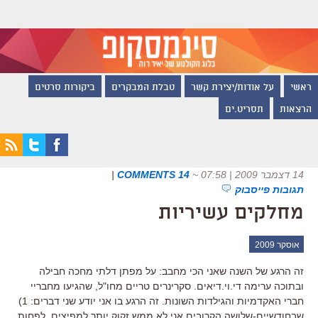
ראשי
על אודות/יצירת קשר
טבלת המבקרים
ביקורות סרטים
הרצאות
תסריט.ים
14 דצמבר 2009 | 07:58
~
14 COMMENTS
|
תגובות פייסבוק
מחלקים עשיריות
אוסקר 2009
זה הרגע של השנה שאני הכי מחבב: על מפתן דלתי מחכה חבילה
ובתוכה ערימה די.וי.דיאים. סקרינרים טריים מחו"ל, שהגיעו מחבריי
חברי האקדמיות והגילדות השונות. זה הרגע בו אני יודע שני דברים: 1)
שבחודשיים-שלושה הקרובים אני לא ממש זקוק יותר למפיצים, לפחות