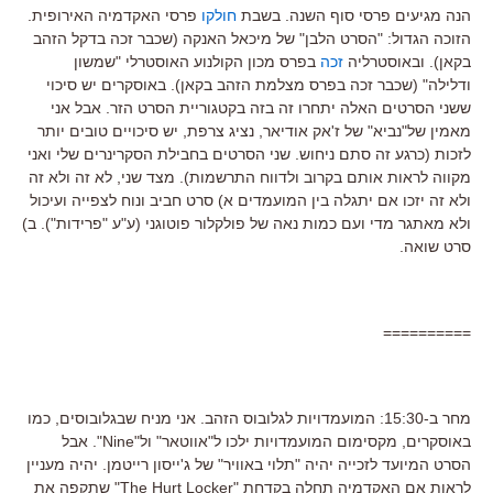
הנה מגיעים פרסי סוף השנה. בשבת
חולקו
פרסי האקדמיה האירופית.
הזוכה הגדול: "הסרט הלבן" של מיכאל האנקה (שכבר זכה בדקל הזהב
בקאן). ובאוסטרליה
זכה
בפרס מכון הקולנוע האוסטרלי "שמשון
ודלילה" (שכבר זכה בפרס מצלמת הזהב בקאן). באוסקרים יש סיכוי
ששני הסרטים האלה יתחרו זה בזה בקטגוריית הסרט הזר. אבל אני
מאמין של"נביא" של ז'אק אודיאר, נציג צרפת, יש סיכויים טובים יותר
לזכות (כרגע זה סתם ניחוש. שני הסרטים בחבילת הסקרינרים שלי ואני
מקווה לראות אותם בקרוב ולדווח התרשמות). מצד שני, לא זה ולא זה
ולא זה יזכו אם יתגלה בין המועמדים א) סרט חביב ונוח לצפייה ועיכול
ולא מאתגר מדי ועם כמות נאה של פולקלור פוטוגני (ע"ע "פרידות"). ב)
סרט שואה.
==========
מחר ב-15:30: המועמדויות לגלובוס הזהב. אני מניח שבגלובוסים, כמו
באוסקרים, מקסימום המועמדויות ילכו ל"אווטאר" ול"Nine". אבל
הסרט המיועד לזכייה יהיה "תלוי באוויר" של ג'ייסון רייטמן. יהיה מעניין
לראות אם האקדמיה תחלה בקדחת "The Hurt Locker" שתקפה את