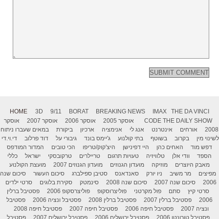
HOME
3D
9/11
BORAT
BREAKING NEWS
IMAX
THE DA VINCI
THE DAILY SHOW
CODE
אוסקר 2005
אוסקר 2006
אוסקר 2007
אוסקר
2008
אורחים
אינטרנט
אנג לי
אנימציה
ארכיון
ביקורת
במאים שעברו ניתוח
לשינוי מין
בקרוב
בשוטף
בתי קולנוע
ג'יימס בונד
גיבורי על
דוד פרלוב
די.וי.די
דפש מוד
האחים כהן
היי דפינישן
היצ'קוק/טריפו
הכי טובים
המדור המודפס
הספד
וודי אלן
טלוויזיה
טעויות תרגום
טריילרים
טרקובסקי
ישראל
כללי
מאבק היוצרים
מוזיקה
מועדון הגנוזים
מועדון הגנוזים 2007
מועצת הקולנוע
מפיצים
מר משיב
ניו יורק
סאנדאנס
סטיבן ספילברג
סיכום העשור
סיכום שנה
2006
סיכום שנה 2007
סיכום שנה 2008
סינמטק
סקירת בלוגים
סרטי ילדים
סרטי קיץ
סתם
פול מקרטני
פוליצרוסקופ
פוליצרסקופ 2006
פסטיבל ברלין
2006
פסטיבל ברלין 2007
פסטיבל ברלין 2008
פסטיבל ונציה 2006
פסטיבל
ונציה 2007
פסטיבל חיפה 2006
פסטיבל חיפה 2007
פסטיבל חיפה 2008
פסטיבל טורונטו 2006
פסטיבל ירושלים 2006
פסטיבל ירושלים 2007
פסטיבל