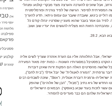
הרחב
,
אבל שזוכים להערכה והערצה מצד מבקרי קולנוע ומנהלי
האקדמיה הי
שה המסורתית לסיפור
.
הגישה של לפיד צורנית ופורמליסטית
טבל
ו ז
'
ולייט בינוש
,
שעבדה שעבר עם עמוס גיתאי
,
תדע להעריך
אלן
.
לפיד גם אמר בעבר שהוא מעוניין שסרטיו ינהלו קודם כל
יוסף סידר
כ
,
ומהבחינה הזאת הוא מצליח להגשים את יעדיו שוב ושוב
.
מלחמת הכו
ספילברג
ס
בא, 28.2.
פודקאסט
פסטיבלים
קולנוע י
ישראלי
,
אבל התלוותה אליו גם הערת אזהרה שצריך לשים אליה
הוקרנו בפסטיבל במסגרותיו השונות
–
כמות יפה מאוד המעידה
שו
קטנוניזם
ל שלושה מהסרטים האלה הם הפקות זרות שאינן דוברות
דובר צרפתית
; "
המורה לאנגלית
"
של יובל אדלר
("
בית לחם
"),
ה ישראלית
–
גרמנית דוברת אנגלית
;
ו
"Skin",
שזכה לשבחים רבים
ו החדש של גיא נתיב
("
מבול
", "
הבן של אלוהים
")
שהופק
ם עשוי לזכות בעוד שבוע באוסקר
).
הבמאים הישראליים
ישראליות שלהם הם כבר מעדיפים להסתיר
.