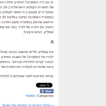
זה גם היה הפסטיבל האחרון תחת ניהול
של תעשיית הקולנוע הישראלית ב
-18
הש
מפעל חיים מטעם בית הספר לקולנוע ס
במסגרת הפסטיבל מחווה במלאת
30
ש
הראשון שהופק במסגרת מענק תמיכה ב
הזאת
,
גם הזכיה של לפיד
,
בוגר סם שפי
קוסליק
,
האיש והצעיף
.
5.
את קוסליק יחליפו מהשנה הבאה מנהליו
להזיז את הפסטיבל אל השבוע האחרון 
הבאה יוקדמו לתחילת פברואר
.
בהתחשב 
נראה שהמירוץ לצמרת האירופאית של לפ
(גרסה מורחבת לטור שפורסם ב"כלכליסט", 2.2019
Categories:
בשוטף
«
טבלת המבקרים החדשה של ישראל, 7-14.2.2019