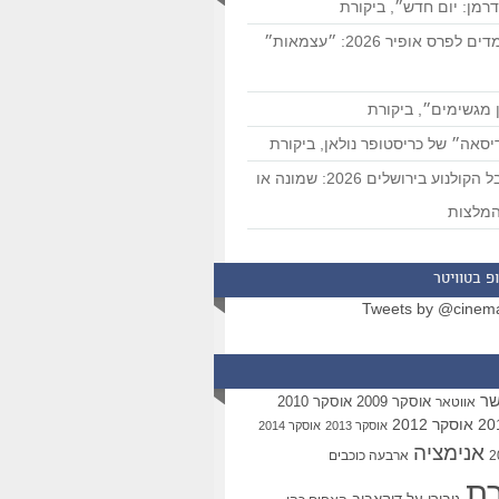
רמן: יום חדש״, ביקורת
המועמדים לפרס אופיר 2026: ״עצמאות״
 מגשימים״, ביקורת
סאה״ של כריסטופר נולאן, ביקורת
פסטיבל הקולנוע בירושלים 2026: שמונה או
מלצות
פ בטוויטר
Tweets by @cinem
שר
אוסקר 2009
אוסקר 2010
אווטאר
אוסקר 2012
אוסקר 2013
אוסקר 2014
אנימציה
ארבעה כוכבים
רת