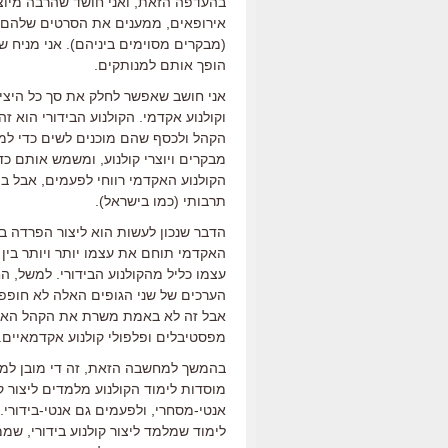
בהעדפה הזאת, ואני חושד שהרבה מיוצרי
אירופאים, ממענים את הסרטים שלהם ק
(מבקרים מסוימים ביניהם). אני מניח 
הופך אותם למנותקים.
אני חושב שאפשר לחלק את סך כל היצירה
וקולנוע אקדמי. הקולנוע הבידורי הוא 
הקהל ולכסף שהם מוכנים לשים כדי לממ
מבקרים ויוצרי קולנוע, ומשמש אותם כ
הקולנוע האקדמי רווחי לפעמים, אבל ב
תרבותי (כמו בישראל).
הדבר שנכון לעשות הוא ליצור הפרדה בי
האקדמי תוחם את עצמו יותר ויותר בין
עצמו כליל מהקולנוע הבידורי. למשל, ה
הערכים של שני הגופים האלה לא חופפי
אבל זה לא באמת משרת את הקהל האמי
מפסטיבלים ופלפולי קולנוע אקדמאיים.
בהמשך למחשבה הזאת, זה די מובן למה
מוסדות לימוד הקולנוע מלמדים ליצור 
אנטי-מסחרי, ולפעמים גם אנטי-בידורי.
לימוד שמלמד ליצור קולנוע בידורי, שממ