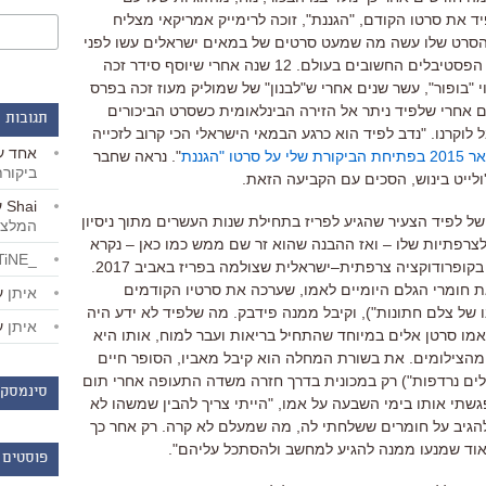
פיד את סרטו הקודם
, "
הגננת
",
זוכה לרימייק אמריקאי מצליח
סרט שלו עשה מה שמעט סרטים של במאים ישראלים עשו לפני
הפסטיבלים החשובים בעולם
. 12
שנה אחרי שיוסף סידר זכה
י
"
בופור
",
עשר שנים אחרי ש
"
לבנון
"
של שמוליק מעוז זכה בפרס
ם אחרי שלפיד ניתר אל הזירה הבינלאומית כשסרט הביכורים
תגובות 
 לוקרנו
. "
נדב לפיד הוא כרגע הבמאי הישראלי הכי קרוב לזכייה
אחד
ע
אר
2015
בפתיחת הביקורת שלי על סרטו
"
הגננת
".
נראה שחבר
ביקור
ולייט בינוש
,
הסכים עם הקביעה הזאת
.
Shai
ע
של לפיד הצעיר שהגיע לפריז בתחילת שנות העשרים מתוך ניסיון
המלצו
לצרפתיות שלו
–
ואז ההבנה שהוא זר שם ממש כמו כאן
–
נקרא
_LiBERTiNE_
בקופרודוקציה צרפתית
–
ישראלית שצולמה בפריז באביב
2017.
 חומרי הגלם היומיים לאמו
,
שערכה את סרטיו הקודמים
איתן
ע
ו של צלם חתונות
"),
וקיבל ממנה פידבק
.
מה שלפיד לא ידע היה
איתן
ע
אמו סרטן אלים במיוחד
שהתחיל בריאות ועבר למוח
,
אותו היא
מהצילומים
.
את בשורת המחלה הוא קיבל מאביו
,
הסופר חיים
ים נרדפות
")
רק במכונית בדרך חזרה משדה התעופה אחרי תום
סינמסקו
גשתי אותו בימי השבעה על אמו
, "
הייתי צריך להבין שמשהו לא
הגיב על חומרים ששלחתי לה
,
מה שמעלם לא קרה
.
רק אחר כך
אוד שמנעו ממנה להגיע למחשב ולהסתכל עליהם
".
פוסטים 