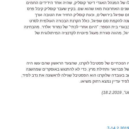
ו של המנהל האגדי דיטר קוסליק
,
שהיה אחד הידידים החמים
נים האחרונות מאז שהוא שם
.
בקיץ שעבר קוסליק קיבל פרס
ם שפיגל בירושלים
,
וכעת קוסליק החזיר את הטובה וערך
נה להקמת סם שפיגל
,
כולל הקרנת הבכורה העולמית לסרט
בוגרי בית הספר
: "
היום אחרי לכתי
"
של נמרוד אלדר
.
מהבחינה
גל
,
מהווה סגירת מעגל פיוטית לקדנציה המיתולוגית של
 הנוכחיים של פסטיבל לוקרנו, שהצעד הראשון שהם עשו היה
של פברואר ותחילת מרץ, כדי לא להתנגש באוסקרים שמהשנה
בעובדה שלוקרנו הוא הפסטיבל שגילה לראשונה את נדב לפיד
,
יד עדיין נמצא רחוק משיאו
.
18.)