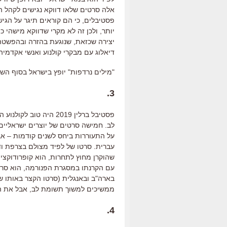
אלה סרטים שלאו דווקא נגישים לקהל 
פסטיבלים
,
כי הם קוראים תיגר על הגי
יותר
,
ולכן זה לא מקרי שדווקא מישהי כמ
יצירה שכזאת
,
שנוגעת בהזרה ובהפשטה
דיאלוג עם מבקרי קולנוע ואנשי אקדמיה
"מילים נרדפות" יופץ בישראל בסוף השבוע ה
3.
פסטיבל ברלין
2019
היה טוב לקולנוע ה
לב
.
חמישה סרטים של יוצרים ישראליים 
על התעוררות ביחס לשנים קודמות
–
אב
עברית
.
סרטו של לפיד מצולם בצרפת ו
שהוקרן מחוץ לתחרות
,
הוא קופרו
דו
קצי
עם הקרנתו במסגרת הפנורמה
,
הוא סרט
בארה
"
ב ובאנגלית
(
סרטו הקצר באותו ש
ממשיכים למשוך תשומת לב
,
אבל את ה
4.