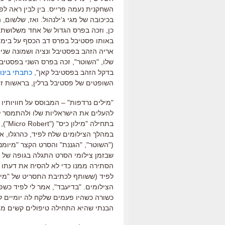
השחקנית נעמה פרייס
.
בין לבין ראה ל
בכיכובה של מגי ג
'
ילנהול
.
ואז
,
שלשום
,
ה
כן
,
וזכה בפרס הגדול של אחד משלושת 
באותו פסטיבל בפרס דב הכסף על בימו
אריה הזהב בפסטיבל ונציה ושמונה שני
שלו
, "
השוטר
",
זכה בפרס השני בפסטיבל
בדקל הזהב בפסטיבל קאן
",
כתבתי בינו
השופטים של פסטיבל ברלין
,
בראשות ז
'
"
מילים נרדפות
"
–
המבוסס על חוויותיו 
להעלים את הישראליות שלו ולהתמסר 
בתחילה
"
מילון כיס
" ("Micro Robert"),
במהלך הצילומים שלח לפיד
,
כהרגלו
,
את
("
השוטר
", "
הגננת
"
והסרט הקצר
"
מיומנ
שבזמן צילומי הסרט התגלה בגופה של 
הסתירה ממנו כדי לא להסיח את דעתו 
לפיד
(
ששותף לכתיבת התסריט של
"
מיל
הצילומים
. "
בדיעבד
",
אמר לי לפיד כשפ
כשורה כשהיו
פעמים
שלקח לה יומיים ל
הבנתי שהיא התחילה טיפולים קשים מ