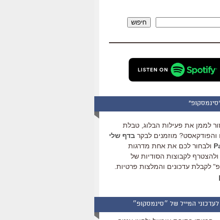
להגביר
או
חיפוש
להנמיך
עוצמת
שמע.
סינמסקופ"
ור לממן את פעילות הבלוג, טבלת
והפודקאסט? מוזמנים לבקר
בדף שלי
ולבחור לכם את אחת מדרגות
ולהצטרף לקבוצות הסודיות של
" לקבלת עדכונים והמלצות פרטיות.
לעדכוני המייל של ״סינמסקופ״