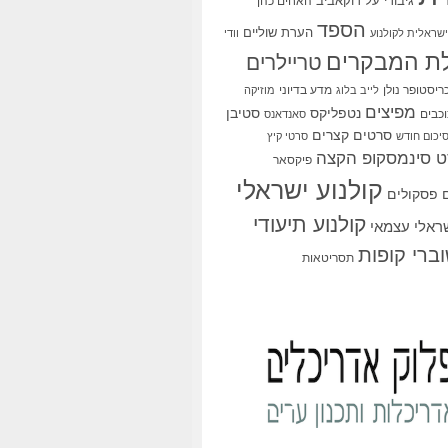
גיבורי על
דוקאביב
האחים כהן
הספד
הערת שוליים
שראלית לקולנוע
וודי
ת המבקרים
טריילרים
ריסטופר נולן
מדע בדיוני
לייב בלוג
מוזיקה
מפיצים
סטיבן
נטפליקס
כבים
סאנדאנס
סרטים קצרים
יכום חודש
סרטי קיץ
 סינמסקופ הקצה
פיקסאר
קולנוע ישראלי
פסקולים
קולנוע תיעודי
שראלי עצמאי
ברי קופות
תסריטאות