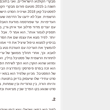
מבקרי הקולנוע הישראליים
, ואני בתוכם
השנה ב
-2015
מטעם פורום מבקרי הקול
לפסטיבל קאן
2018
ושיהיה הסרט הישר
הרשמית
.
אבל לא ידענו על הדרמה שע
העדיפויות
.
עד שפורסמה מודעת האבל
עם יוצרים מדוד פרלוב ועד איתן גרין
,
ב
תספיק לגמור אותו
",
הוא אמר לי
.
אבל 
יותר
.
לפיד מצא את עצמו שם את הסרט 
בניסיון למצוא טיפול שיציל את חיי אמו
.
להמשיך את העריכה עם העורכת נטע בר
לאבא
.
וכך
,
א
ח
רי תהליך ממושך של ערי
לתחרות הרשמית של פסטיבל ברלין
,
הס
ומרגע
שהוא הוקרן הוא הפך לשיחת הפ
הוא זכה בפרס פיפרסקי
(
הפדרציה הבינ
של הפסטיבל
.
מכיוון שלפיד הוא במאי 
סרט עתידי שלו שיעסוק בדיוק בתנועת 
והיותו הורה
,
בין טרגדיות ובין שמחות
,
ב
סרט שנוגע בקו הפריך שבין מציאות ובד
2.
לפיד הוא במאי ישראלי יוצא דופן שיוד