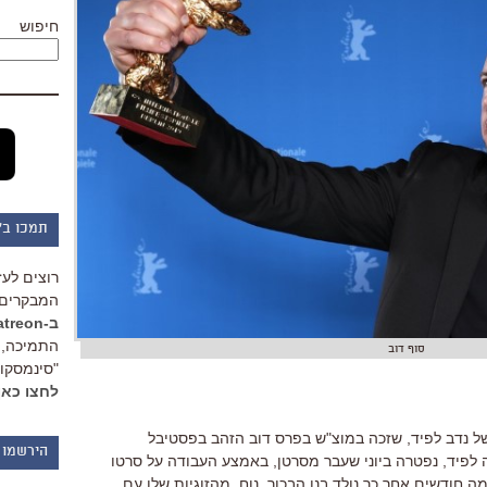
חיפוש
תמכו ב"
רוצים לעז
המבקרים 
ב-Patreon
התמיכה, 
סוף דוב
"סינמסקופ
לחצו כאן
ל נדב לפיד
,
שזכה במוצ"ש בפרס דוב הזהב בפסטיבל
הירשמו 
 לפיד
,
נפטרה ביוני שעבר מסרטן
,
באמצע העבודה על סרטו
מה חודשים אחר כך נולד בנו הבכור
,
נוח
,
מהזוגיות שלו עם