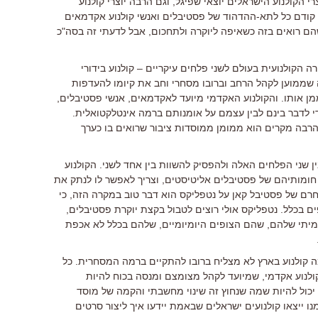
 הקולנוע הישראלים יוצאי שפיגל, וגם הרבה יוצרי קולנוע
ודם כל לתא-ההדהוד של פסטיבלים ואנשי קולנוע אקדמאים
שהם רואים בזה כשאיפה ליוקרה ולתחכום, אבל לדעתי זה בסה"כ
 הקולנועית בעולם לשני פלחים עיקריים – קולנוע בידורי
זה שממוען לקהל הרחב וברובו מסחרי וחב את קיומו להעדפות
ן אותו. והקולנוע האקדמי מיועד לאקדמאים, אנשי פסטיבלים,
די לדבר בינם לבין עצמם על אומנותם ברמה אינטלקטואלית.
הרבה מקרים הוא ממומן ממוסדות ציבור שרואים בו כערך
ן שני הפלחים האלה ולהפסיק להשוות בין אחד לשני. הקולנוע
 חומותיהם של פסטיבלים אליטיסטים, וצריך לאפשר לו לנתק את
חרם של פסטיבל קאן על נטפליקס הוא דבר טוב במקרה הזה, כי
ם בכלל. נטפליקס אולי רוצים לטבול בקצת יוקרת פסטיבלים,
תי שלהם, שהם הצופים היומיומיים, שלהם בכלל לא אכפת
 קולנוע בארץ לא מצליח ברובו להתקיים ברמה המסחרית. כל
קולנוע אקדמי, שמיועד לקהל מצומצם ומנסה בכוח להיות
 יכול להיות שמה שנחוץ זה שינוי מחשבתי והקמה של מוסד
נו ייצאו קולנועים ישראלים שבאמת יידעו איך ליצור סרטים