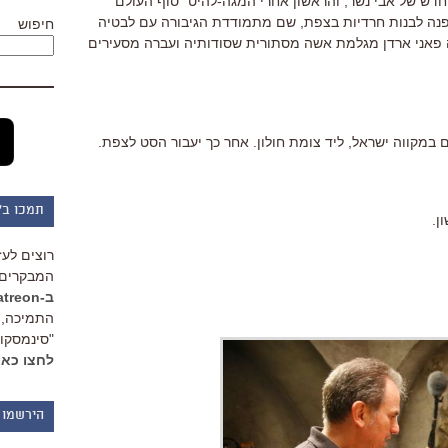
החדש של אבי נשר, והראשון אחרי המגה-להיט "סוף העולם
ה לבנות חרדיות בצפת, שם מתמודדת הגיבורה עם לבטיה
חיפוש
ה פאני ארדן מגלמת אשה מסתורית שסודותיה ועברה מסעירים
במקווה ישראל, ליד צומת חולון. אחר כך יעבור הסט לצפת.
תמכו ב"
ן.
רוצים לעז
המבקרים 
ב-Patreon
התמיכה, 
"סינמסקופ
לחצו כאן
הירשמו 