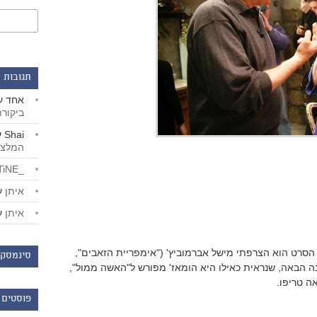
תגובות 
אחד
ע
ביקור
Shai
ע
המלצו
_LiBERTiNE_
איתן
ע
איתן
ע
סרט הוא הצרפתי מישל אברמוביץ' ("אימפריית הזאבים",
סינמסקו
נה הבאה, שנראית כאילו היא הומאז' מפורש ל"האשה ממול",
ה טריפו.
פוסטים 