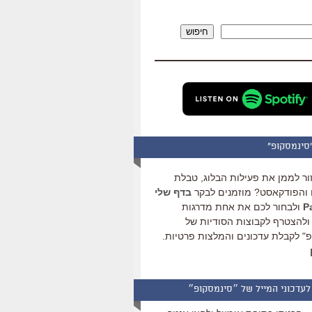
להגביר
או
חיפוש
להנמיך
עוצמת
שמע.
סינמסקופ"
ור לממן את פעילות הבלוג, טבלת
והפודקאסט? מוזמנים לבקר
בדף שלי
ולבחור לכם את אחת מדרגות
ולהצטרף לקבוצות הסודיות של
" לקבלת עדכונים והמלצות פרטיות.
לעדכוני המייל של ״סינמסקופ״