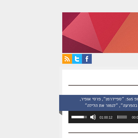
סינמסקופ 505: ״ספיידרמן״, פרסי אופיר,
בהפרעה״, ״לגמור את הלילה״
השתמש
01:00:12
00:
במקש
למעלה/למטה
כדי