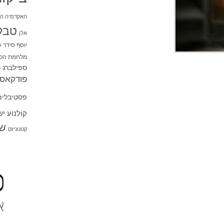
האקדמיה הי
טבל
אלן
יוסף סידר
כ
מלחמת הכו
ספילברג
ס
פודקאסט
פסטיבלים
קולנוע י
שו
קטנוניזם