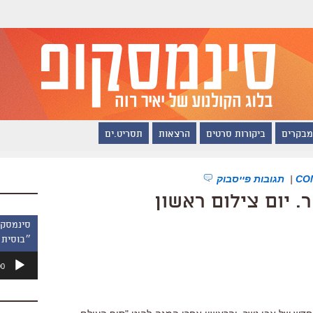
מבקרים
ביקורות סרטים
הרצאות
תסריט.ים
|
תגובות פייסבוק
. יום צילום ראשון
״בוסית 
נגן
00
אודיו