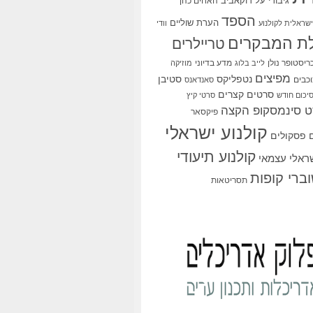
גיבורי על
דוקאביב
האחים כהן
הספד
הערת שוליים
שראלית לקולנוע
וודי
ת המבקרים
טריילרים
ריסטופר נולן
מדע בדיוני
לייב בלוג
מוזיקה
מפיצים
סטיבן
נטפליקס
כבים
סאנדאנס
סרטים קצרים
יכום חודש
סרטי קיץ
 סינמסקופ הקצה
פיקסאר
קולנוע ישראלי
פסקולים
קולנוע תיעודי
שראלי עצמאי
ברי קופות
תסריטאות