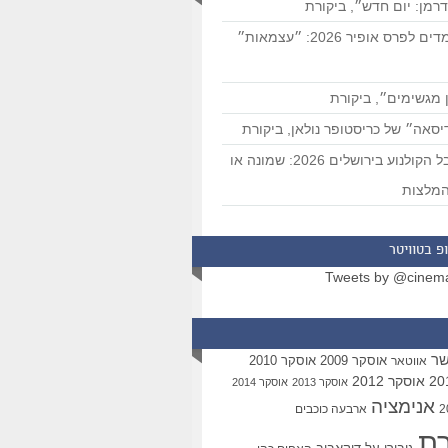
רמן: יום חדש״, ביקורת
המועמדים לפרס אופיר 2026: ״עצמאות״
 מגשימים״, ביקורת
סאה״ של כריסטופר נולאן, ביקורת
פסטיבל הקולנוע בירושלים 2026: שמונה או
מלצות
פ בטוויטר
Tweets by @cinem
שר
אוסקר 2009
אוסקר 2010
אווטאר
אוסקר 2012
אוסקר 2013
אוסקר 2014
אנימציה
ארבעה כוכבים
רת