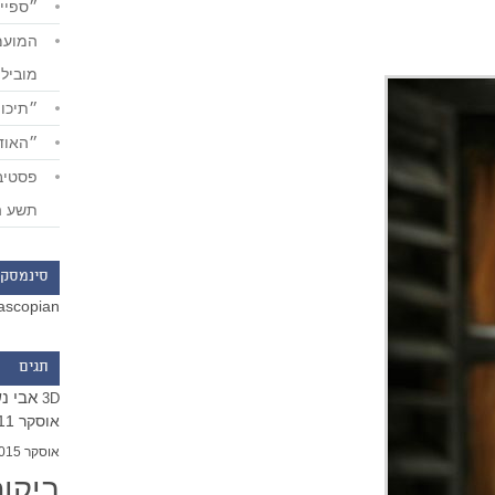
״ספייד
מוביל
״תיכון
״האודי
תשע ה
סינמסקו
ascopian
תגים
אבי נ
3D
אוסקר 2011
אוסקר 2015
ביקו