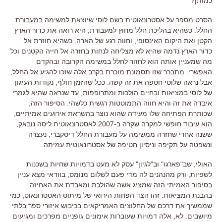
כמותן
?
הסרט מספר על אסטרונאוטית בשם לוסי שיוצאת למשימה במעבורת
החלל
.
כשהיא בהליכת חלל מחוץ למעבורת
,
היא רואה את כדור הארץ
הקטן ואת היקום האינסופי
,
וחווה רגע של הארה
.
כשהיא חוזרת אל
כדור הארץ נדמה שהיא לא מצליחה לנחות בחזרה אל חייה הקטנים וכל
מה שמעניין אותה הוא לחזור לחלל במשימה הקרובה ובהקדם
האפשרי
.
מתברר שזו תסמונת מוכרת בקרב אלה שזכו להגיע אל החלל
,
אבל נראה שלוסי חטפה את זה קשה
.
ככל שהזמן חולף
,
נקודות העיגון
של לוסי במציאות ובחיים הולכות ומתרופפות
,
עד שנראה שהיא לגמרי
איבדה את זה והיא חווה התמוטטות רגשית כלשהי
.
הסיפור הזה
,
שכותרת הפתיחה שלו מעידה שהוא נוצר בהשראת אירועים אמיתיים
,
הוא עיבוד חופשי למקרה שקרה ב
-2007
לאסטרונאוטית ליסה נובאק
,
ששנה אחרי שחזרה ממשימה על מעבורת החלל דיסקברי
,
נעצרה
ונשפטה על תקיפה וניסיון חטיפה של אסטרונאוטית עמיתה
.
האולי
,
שב
"
פארגו
"
וב
"
לגיון
"
עסק לא מעט בדמויות שחיות בשכנות
לשפיות
,
ורק מהנהנים לה מדי פעם לשלום מנומס
,
בוודאי מצא עניין
בסיפור האמיתי הזה שמציג אשה שהולכת ומאבדת את האחיזה
בהבנת המציאות
.
זהו הצד הפחות הירואי של מיתוס האסטרונאוט
,
כמי
שממשיך את דרכם של החלוצים האמריקאים בכיבוש איזורי ספר בלתי
מיושבים
.
לא
,
אלה דמויות שעוברות אימונים גופניים מפרכים ומגיעים