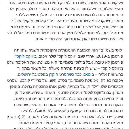
אל קצה האטמפוספרה שם הם לא רק חווים מפגש כמעט מיסטי עם
מושג האלוהות
,
אלא חוזרים אל האדמה עם תסביך גדולה שהופך את
היומיום והשגרה לכמעט מיותרים עבורם
.
זה מהלך נפשי ועלילתי
מסקרן
,
שמקבל כמה שניות מעניינות של ביטוי קולנועי מוקצן
,
אירוני
וסוריאליסטי
,
אבל שאר הסרט נותר שגרתי כמו היום יום שממנו לוסי
מנסה לברוח
.
לא נותר אלא לדמיין את הטירוף שהסרט היה יכול להגיע
אליו עם מישהו כמו דארן ארונופסקי היה מביים אותו
.
"
לוסי בשמיים
"
הוא האכזבה האמנותית והקופתית השניה שחוותה
פורטמן ב
-2019,
אחרי שגם
"
ווקס לוקס
"
שלה אכזב
.
ב
"
ווקס לוקס
"
פורטמן לא טובה
,
אבל ב
"
לוסי בשמיים
"
היא מצוינת
.
את האכזבה שלנו
מ
"
ווקס לוקס
" –
שיש לו סצינת פתיחה מעולה וכל השאר מתחוור
בהשוואה אליה
–
ביטאנו כבר כשהסרט הוקרן בפסטיבל ירושלים
.
אכזבה כפולה ומכופלת כשמדובר בסרט השני של בריידי קורבט
,
שסרט
הביכורים שלו
, "
ילדותו של מנהיג
",
סימן אותו כהבטחה גדולה
.
באופן
מעניין
,
גם ב
"
ווקס לוקס
"
מגלמת פורטמן מישהי שאירוע יוצא דופן
ונדיר בחייה מנתק אותה מהיכולת להתמודד עם החיים והמציאות
,
במקרה הזה מדובר בניצולה מאירוע ירי המוני בבית ספר
,
שהופכת
בבגרותה להיות כוכבת רוק ענקית
,
שפשוט לא מסוגלת לתפקד
ושהקריירה שלה הולכת צד בצד עם האסונות של המאה ה
-21 (
פורטמן
מגלמת את הדמות כשהיא מבוגרת
,
ראפי קסידי מגלמת אותה
כנערה
).
את השירים בסרט כתבה סיה
,
והפסקול הולחן על ידי סקוט