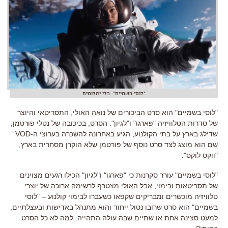
"לוסי בשמיים". בלי יהלומים
"
לוסי בשמיים
"
הוא סרט הביכורים של נואה האולי
,
התסריטאי והיוצר
של סדרות הטלוויזיה
"
פארגו
"
ו
"
לגיון
".
הסרט
,
בכיכובה של נטלי פורטמן
,
שדילג בארץ על בתי הקולנוע
,
הגיע באחרונה להשכרה בערוצי ה
-VOD
שם הוא מוצג לצד סרט נוסף של פורטמן שלא הוקרן מסחרית בארץ
,
"
ווקס לוקס
".
"
לוסי בשמיים
"
עורר סקרנות כי
"
פארגו
"
ו
"
לגיון
"
הכילו רגעים מצוינים
של תסריטאות ובימוי
,
אבל האולי מצטרף לרשימה ארוכה של יוצרי
טלוויזיה מוכשרים ומבריקים שקפאו כשעברו לבימוי קולנוע
– "
לוסי
בשמיים
"
הוא סרט שרובו נטול ייחוד והוא מתנהל באדישות ובעצלתיים
,
למעט סצינה אחת או שתיים שבה עולה התהייה
:
למה לא כל הסרט