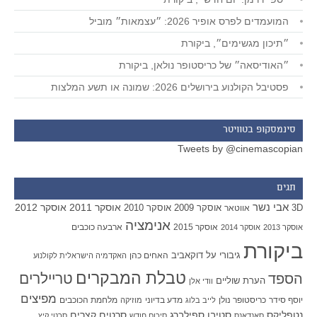
המועמדים לפרס אופיר 2026: ״עצמאות״ מוביל
״תיכון מגשימים״, ביקורת
״האודיסאה״ של כריסטופר נולאן, ביקורת
פסטיבל הקולנוע בירושלים 2026: שמונה או תשע המלצות
סינמסקופ בטוויטר
Tweets by @cinemascopian
תגים
אבי נשר
אוסקר 2011
אוסקר 2012
אוסקר 2009
אוסקר 2010
3D
אווטאר
אנימציה
אוסקר 2015
ארבעה כוכבים
אוסקר 2013
אוסקר 2014
ביקורת
גיבורי על
דוקאביב
האחים כהן
האקדמיה הישראלית לקולנוע
טבלת המבקרים
טריילרים
הספד
הערת שוליים
וודי אלן
מפיצים
יוסף סידר
כריסטופר נולן
מדע בדיוני
מלחמת הכוכבים
לייב בלוג
מוזיקה
סטיבן ספילברג
סרטים קצרים
נטפליקס
סאנדאנס
סיכום חודש
סרטי קיץ