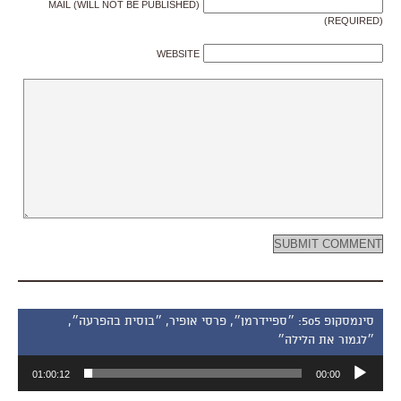
MAIL (WILL NOT BE PUBLISHED)
(REQUIRED)
WEBSITE
סינמסקופ 505: ״ספיידרמן״, פרסי אופיר, ״בוסית בהפרעה״,
״לגמור את הלילה״
נגן
01:00:12
00:00
אודיו