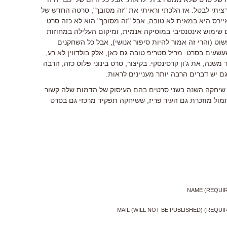
ציתי לבטל. אז הלכתי וראיתי את "זה מסובך", סרטה החדש של
יירס היא במאית לא טובה, אבל "זה מסובך" הוא לא כזה סרט
 שימוש אינטנסיבי במוסיקה אנמית, ומיקום העלילה במחוזות
וט (והרי זה אמור להיות סיפור אנושי), אבל כל השחקנים
שעים בסרט. מריל סטריפ טובה גם כאן, אלק בולדווין לא רע,
משנה, את ג'ון קרסינסקי. בקיצור, סרט בינוני פלוס כזה, הרבה
 יש דברים הרבה יותר מעניינים לראות.
שיחקה השנה בשני סרטים בהם העיסוק של הדמות שלה קשור
ול מוזכרת גם העיר פריז, ששיחקה תפקיד מרכזי גם בסרט
NAME (REQUI
MAIL (WILL NOT BE PUBLISHED) (REQUI