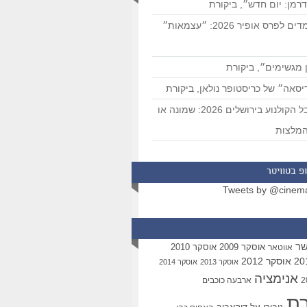
רמן: יום חדש״, ביקורת
המועמדים לפרס אופיר 2026: ״עצמאות״
 מגשימים״, ביקורת
סאה״ של כריסטופר נולאן, ביקורת
פסטיבל הקולנוע בירושלים 2026: שמונה או
מלצות
פ בטוויטר
Tweets by @cinem
שר
אוסקר 2009
אוסקר 2010
אווטאר
אוסקר 2012
אוסקר 2013
אוסקר 2014
אנימציה
ארבעה כוכבים
רת