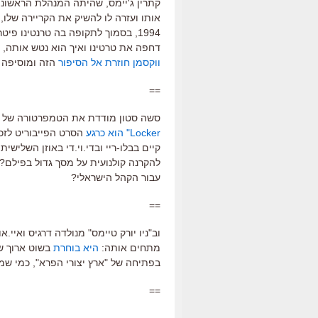
קתרין ג'יימס, שהיתה המנהלת הראשונה
1994, בסמוך לתקופה בה טרנטינו פי
דחפה את טרטינו ואיך הוא נטש אותה, סיפרה שרון ווקסמ
ווקסמן חוזרת אל הסיפור
הזה ומוסיפה 
==
סשה סטון מודדת את הטמפרטורה של 
Locker" הוא כרגע
הסרט הפייבוריט לזכי
קיים בבלו-ריי ובדי.וי.די באוזן השליש
עבור הקהל הישראלי?
==
וב"ניו יורק טיימס" מנולדה דרגיס ואי
מתחים אותה:
היא בוחרת
בשוט ארוך של זום ממהד
בפתיחה של "ארץ יצורי הפרא", כמי שמכ
==