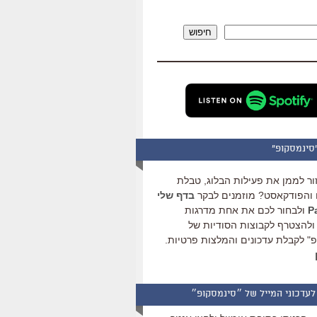
להגביר
או
חיפוש
להנמיך
עוצמת
שמע.
סינמסקופ"
ור לממן את פעילות הבלוג, טבלת
והפודקאסט? מוזמנים לבקר
בדף שלי
ולבחור לכם את אחת מדרגות
ולהצטרף לקבוצות הסודיות של
" לקבלת עדכונים והמלצות פרטיות.
לעדכוני המייל של ״סינמסקופ״