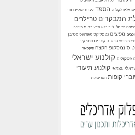
גיבורי על
דוקאביב
האחים כהן
הספד
הערת שוליים
שראלית לקולנוע
וודי
ת המבקרים
טריילרים
ריסטופר נולן
מדע בדיוני
לייב בלוג
מוזיקה
מפיצים
סטיבן
נטפליקס
כבים
סאנדאנס
סרטים קצרים
יכום חודש
סרטי קיץ
 סינמסקופ הקצה
פיקסאר
קולנוע ישראלי
פסקולים
קולנוע תיעודי
שראלי עצמאי
ברי קופות
תסריטאות