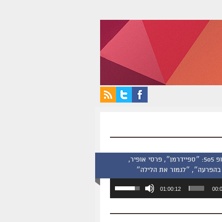
סינמסקופ 505: ״ספיידרמן״, פרסי אופיר,
בהפרעה״, ״לגמור את הלילה״
השתמש
01:00:12
00:
במקש
למעלה/למטה
כדי