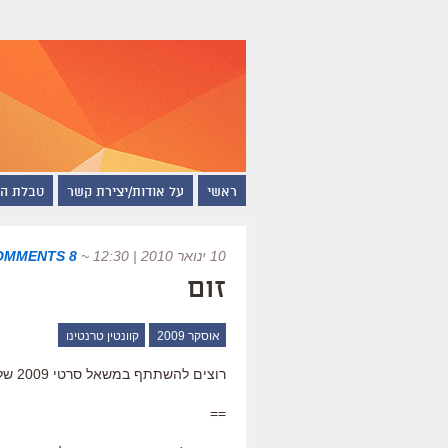
ראשי
על אודות/יצירת קשר
טבלת ה
10 ינואר 2010 | 12:30
~
8 COMMENTS
זום
אוסקר 2009
קוונטין טרנטינו
רוצים להשתתף במשאל סרטי 2009 של המגזין "פילם קומנט"?
==