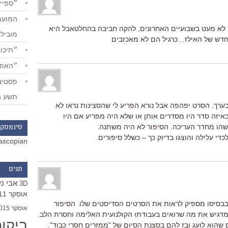
״ספייד
 לא מעט בשבועיים האחרונים, להקה חביבה בהחלטאבל היא
מוביל
חדש של האילז…כרגיל הם לא מאכזבים
״תיכון
״האודי
תשע ה
hu" לפני חודשיים בערך. הסרט יפהפה אבל נורא הפריע לי שהסצינות נראו לא
איזה סדר היו מסדרים אותן או שלא היה מפריע אם היו
שהו מחדר העריכה. הסיפור לא היה משתנה.
סינמסקו
די עלילה והוצגו בדיוק כך – כשלל סיפורים.
ascopian
תגים
אבי נ
3D
אוסקר 2011
בבסיסו מספיק לראות את הסרטים הסדיסטים שלו. הסיפור
אוסקר 2015
מדגיש את מה שרואים בעבודתו הקולנועית האלימה וחסרת הלב.
ביקו
ים שהוא לועג ובז להם בסצנת הסיום של "ממזרים חסרי כבוד".