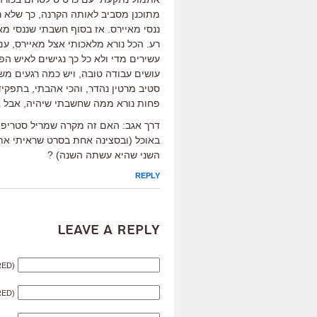
מתוכנן מסביב לאותה הקרנה, כך שלא ר
ננסי מאיירס. אז בסוף חשבתי שננסי מא
רע. הכל נורא מלאכותי אצל מאיירס, עם
עשירים מדי ולא כל כך נגישים לאיש הפש
עושים עבודה טובה, ויש כמה רגעים משע
סטיב מרטין נהדר, והכי אהבתי, בתפקיד 
פחות נורא ממה שחשבתי שיהיה, אבל גם
דרך אגב: האם זה מקרה שמריל סטריפ 
באוכל (ובסצינה אחת בסרט שראיתי אתמ
השני שהיא עשתה השנה) ?
REPLY
Leave a Reply
RED)
RED)