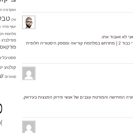
האקדמיה הי
טבל
אלן
יוסף סידר
כ
מלחמת הכו
ני לא אעבוד אתו.
ספילברג
ס
וחבל, היה לי רעיון מצויין לממזרים חסרי כבוד 2 [ מתרחש במלחמת קוריאה ומספק היסטוריה חלופית
פודקאסט
פסטיבלים
קולנוע י
שו
קטנוניזם
את השגרה המתישה והמורטת עצבים של אנשי פירוק הפצצות בעיראק,