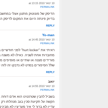
10 ינואר 2010 at 13:15
PERMALINK
הדיסק של מונוטוק מתנגן אצלי במחשב
בדיוק פינתה היום את המקום לדיסק ה
REPLY
Yo-man
10 ינואר 2010 at 14:45
PERMALINK
ראיתי את "rt locker
מחוברות אחת לשניה. כאילו לא משנה ב
מורידים סצנה או שתיים או מוסיפים מ
שלל הסיפורים בסרט לא נדבקו זה לזה לכ
REPLY
יואב
10 ינואר 2010 at 14:55
PERMALINK
בשביל להבין שטרנטינו הוא אדם דוחה 
הקשה על תקיעת סכין בגב מנהלתו רק 
עדיין לא ברור לי איך מעריציו לא מבינ