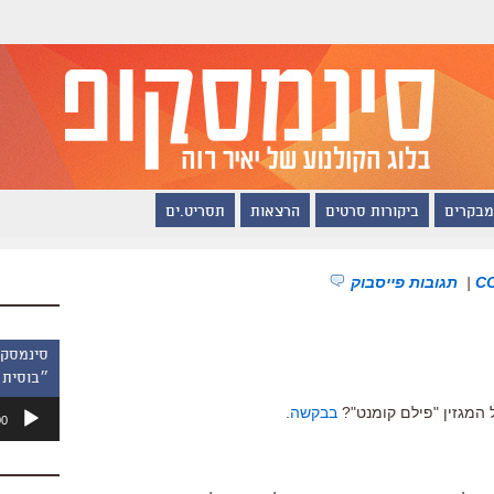
מבקרים
ביקורות סרטים
הרצאות
תסריט.ים
|
תגובות פייסבוק
״בוסית 
נגן
בבקשה
.
00
אודיו