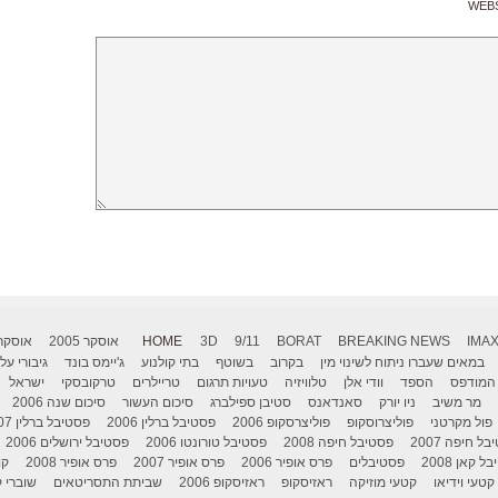
WEB
IMA
BREAKING NEWS
BORAT
9/11
3D
HOME
אוסקר 2005
אוסקר 006
במאים שעברו ניתוח לשינוי מין
בקרוב
בשוטף
בתי קולנוע
ג'יימס בונד
גיבורי על
המודפס
הספד
וודי אלן
טלוויזיה
טעויות תרגום
טריילרים
טרקובסקי
ישראל
מר משיב
ניו יורק
סאנדאנס
סטיבן ספילברג
סיכום העשור
סיכום שנה 2006
פול מקרטני
פוליצרוסקופ
פוליצרסקופ 2006
פסטיבל ברלין 2006
פסטיבל ברלין 2007
ל חיפה 2007
פסטיבל חיפה 2008
פסטיבל טורונטו 2006
פסטיבל ירושלים 2006
 קאן 2008
פסטיבלים
פרס אופיר 2006
פרס אופיר 2007
פרס אופיר 2008
קו
קטעי וידיאו
קטעי מוזיקה
ראזיסקופ
ראזיסקופ 2006
שביתת התסריטאים
שוברי ק