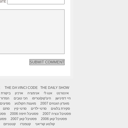
SITE
X
THE DA VINCI CODE
THE DAILY SHOW
אינטרנט
אנג לי
אנימציה
ארכיון
ביקורת
היי דפינישן
היצ'קוק/טריפו
הכי טובים
המדור 
מועדון הגנוזים 2007
מועצת הקולנוע
מפיצים
סקירת בלוגים
סרטי ילדים
סרטי קיץ
סתם
פסטיבל ונציה 2007
פסטיבל חיפה 2006
פסטיב
פסטיבל קאן 2006
פסטיבל קאן 2007
פסטיבל
קולנוע קוריאני
קטמנדו
קטנוניזם