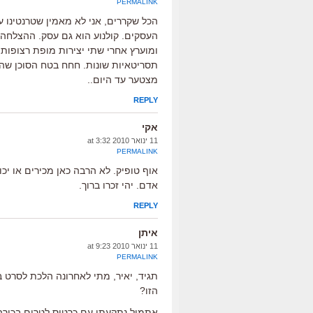
PERMALINK
הכל שקררים, אני לא מאמין שטרנטינו 
העסקים. קולנוע הוא גם עסק. ההצלחה 
ומוערץ אחרי שתי יצירות מופת רצופות. 
תסריטאיות שונות. חחח בטח הסוכן שהח
מצטער עד היום..
REPLY
אקי
11 ינואר 2010 at 3:32
PERMALINK
אוף טופיק. לא הרבה כאן מכירים או יכו
אדם. יהי זכרו ברוך.
REPLY
איתן
11 ינואר 2010 at 9:23
PERMALINK
תגיד, יאיר, מתי לאחרונה הלכת לסרט 
הזו?
אתמול נתקעתי עם כרטיס לטרום בכורה 