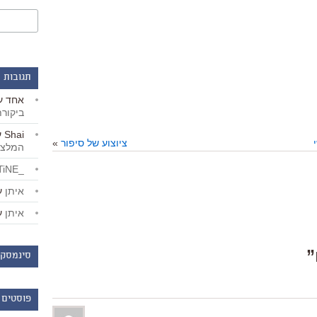
תגובות 
אחד
ע
ביקור
Shai
ע
ציוצוע של סיפור
»
המלצו
_LiBERTiNE_
איתן
ע
איתן
ע
סינמסקו
פוסטים 