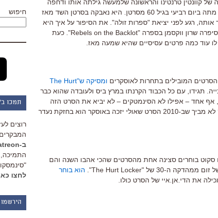
 של קוונטין טרנטינו והראשונה שלמעשה גילתה אותו ודחפה
חיפוש
אותו ועזרה לו להשיק את הקריירה שלו, מתה ביום רביעי בגיל 60 מסרטן. היא נאבקה בסרטן השד מאז
טר אותה, רגע לפני יציאת "ספרות זולה". את הסיפור על איך היא
ן בספרה "Rebels on the Backlot". כעת
לו עוד כמה פרטים עסיסיים שהיא שמעה מאז.
הסרטים המובילים בתחרות לאוסקרים
ומסיקה ש"The Hurt
יה. תגידו, עם כל הכבוד הקרנתו במרץ ביס ולעובדה שהוא כבר
ית, אף אחד – אפילו לא הסינמטקים – לא יביא את הסרט הזה
תמכו ב"
להקרנה קולנועית על מסך גדול בפילם? לא מביך שב-2010 הסרט שאולי יזכה באוסקר הוא בחזקת נעדר
רוצים לעז
המבקרים 
ב-Patreon
התמיכה, 
י.או סקוט בוחרים סצינה אחת מהסרטים שהכי אהבו השנה והם
"סינמסקופ
קה ה-30 של "The Hurt Locker".
הוא בוחר
לחצו כאן
ילה את הדי.אן.איי של הסרט כולו.
הירשמו 