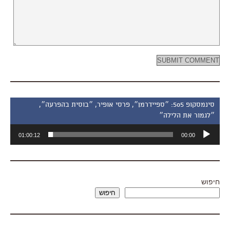
סינמסקופ 505: ״ספיידרמן״, פרסי אופיר, ״בוסית בהפרעה״,
״לגמור את הלילה״
נגן
01:00:12
00:00
אודיו
חיפוש
חיפוש