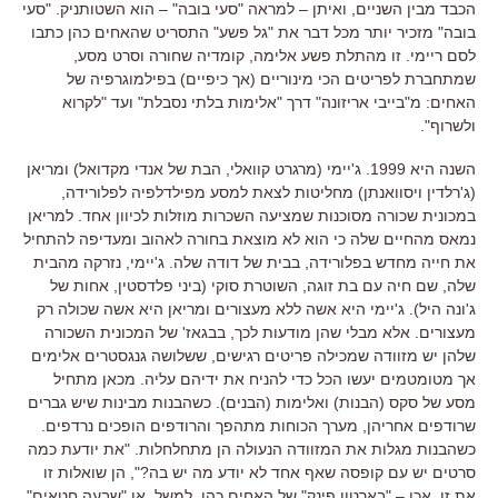
הכבד מבין השניים
,
ואיתן
–
למראה
"
סעי בובה
" –
הוא השטותניק
. "
סעי
בובה
"
מזכיר יותר מכל דבר את
"
גל פשע
"
התסריט שהאחים כהן כתבו
לסם ריימי
.
זו מהתלת פשע אלימה
,
קומדיה שחורה וסרט מסע
,
שמתחברת לפריטים הכי מינוריים
(
אך כיפיים
)
בפילמוגרפיה של
האחים
:
מ
"
בייבי אריזונה
"
דרך
"
אלימות בלתי נסבלת
"
ועד
"
לקרוא
ולשרוף
".
השנה היא
1999.
ג
'
יימי
(
מרגרט קוואלי
,
הבת של אנדי מקדואל
)
ומריאן
(
ג
'
רלדין ויסוואנתן
)
מחליטות לצאת למסע מפילדלפיה לפלורידה
,
במכונית שכורה מסוכנות שמציעה השכרות מוזלות לכיוון אחד
.
למריאן
נמאס מהחיים שלה כי הוא לא מוצאת בחורה לאהוב ומעדיפה להתחיל
את חייה מחדש בפלורידה
,
בבית של דודה שלה
.
ג
'
יימי
,
נזרקה מהבית
שלה
,
שם חיה עם בת זוגה
,
השוטרת סוקי
(
ביני פלדסטין
,
אחות של
ג
'
ונה היל
).
ג
'
יימי היא אשה ללא מעצורים ומריאן היא אשה שכולה רק
מעצורים
.
אלא מבלי שהן מודעות לכך
,
בבגאז
'
של המכונית השכורה
שלהן יש מזוודה שמכילה פריטים רגישים
,
ששלושה גנגסטרים אלימים
אך מטומטמים יעשו הכל כדי להניח את ידיהם עליה
.
מכאן מתחיל
מסע של סקס
(
הבנות
)
ואלימות
(
הבנים
).
כשהבנות מבינות שיש גברים
שרודפים אחריהן
,
מערך הכוחות מתהפך והרודפים הופכים נרדפים
.
כשהבנות מגלות את המזוודה הנעולה הן מתחלחלות
. "
את יודעת כמה
סרטים יש עם קופסה שאף אחד לא יודע מה יש בה
?",
הן שואלות זו
את זו
.
אכן
– "
בארטון פינק
"
של האחים כהן
,
למשל
.
או
"
שבעה חטאים
"