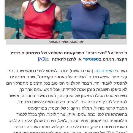
"סעי בובה". סמול לבובסקי
דיברתי על "סעי בובה" בפודקאסט הקולנוע של סינמסקופ ברדיו
כאן
הקצה. האזינו ב
ספוטיפיי
או לחצו להאזנה
מעריצי
האחים כהן
(
ואני בראשם
)
נחרדו לשמוע לפני כחמש שנים
,
זמן
קצר אחרי שיצא סרטם
"
הבלדה על באסטר סקראגס
",
שהם מתכננים
להפסיק לעבוד יחד
.
הצמד הקולנועי הכי טוב בכל הזמנים מתפרק
?
הם
לא סיפקו תשובות בזמן אמת לפרידה
,
אבל חמש שנים אחר כך
,
כשיוצא סרט הסולו הראשון של איתן כהן
,
האח הצעיר בחבורה
,
אפשר
להתחיל להבין מה קרה שם
. "
לאיתן פשוט נמאס לעשות סרטים
",
הסביר קרטר בורוול
,
המלחין הקבוע של הצמד
,
בפודקאסט
בהשתתפותו לפני כמה שנים
.
איתן
,
צריך לזכור
,
הלך בכלל ללמוד
פילוסופיה בפרינסטון
.
אחיו הבכור
,
ג
'
ואל
,
היה זה שהלך ללמוד קולנוע
באוניברסיטת ניו יורק
,
ונכנס לעבודה בקולנוע כעוזר העריכה בסרטי