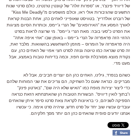
של דיוויד פינצ
'
ר
,
או
"
ספרות זולה
"
של קוונטין טרנטינו
,
כולם סרטי שנות
התשעים שהגיבורות אולי ראו
,
וכולם מושפעים מ
"Kiss Me Deadly"
של רוברט אולדריץ
'.
בטוויסט שאופייני לאחים כהן
,
אחת הבנות קוראת
לאורך המסע את
"
האירופאים
"
של הנרי ג
'
יימס
,
וכותרות הסיום מציגות
את הסרט כ
"
סעי בובה
:
מאת הנרי ג
'
יימס
".
מי שרוצה לראות בסרט
ההזוי הזה פראפרזה על הנרי ג
'
יימס
–
באופן שבו
"
אחי איפה אתה
"
היה פראפרזה על הומרוס
–
מוזמן להשתעשע בהשוואות
.
מלבד זאת
,
זה סרט שנראה כמו טיוטה גנוזה לסרט חצי אפוי של האחים כהן
,
עם
נקודת מוצא מסורבלת וסיום חפוז
,
וכמה בדיחות טובות באמצע
,
אבל
מעט מדי
.
כשהם בנפרד
,
גילינו
,
האחים כהן הם יוצרים חביבים
,
אבל לא
מבריקים
.
כנראה שעם כל השחיקה
,
הם צריכים את שני המוחות שלהם
כדי ליצור יצירות מופת כמו
"
האיש שלא היה שם
", "
בארטון פינק
"
ו
"
בתוך לואין דיוויס
".
הבשורות הטובות הן שהאתנחתא הזאת כנראה
הספיקה לשניהם
,
כי בראיונות לקראת צאת סרטו סיפר איתן שהאחים
עובדים עכשיו שוב יחד על סרט חדש
,
שיהיה סרט אימה
.
כי עכשיו
אנחנו יודעים סופית שהאחים כהן הם יותר מסך חלקיהם
.