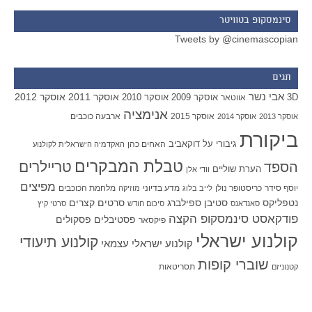
סינמסקופ בטוויטר
Tweets by @cinemascopian
תגים
אבי נשר
אוסקר 2011
אוסקר 2012
אוסקר 2009
אוסקר 2010
3D
אווטאר
אנימציה
אוסקר 2015
ארבעה כוכבים
אוסקר 2013
אוסקר 2014
ביקורת
גיבורי על
דוקאביב
האחים כהן
האקדמיה הישראלית לקולנוע
טבלת המבקרים
טריילרים
הספד
הערת שוליים
וודי אלן
מפיצים
יוסף סידר
כריסטופר נולן
מדע בדיוני
מלחמת הכוכבים
לייב בלוג
מוזיקה
סטיבן ספילברג
סרטים קצרים
נטפליקס
סאנדאנס
סיכום חודש
סרטי קיץ
פודקאסט סינמסקופ הקצה
פסטיבלים
פסקולים
פיקסאר
קולנוע ישראלי
קולנוע תיעודי
קולנוע ישראלי עצמאי
שוברי קופות
תסריטאות
קטנוניזם