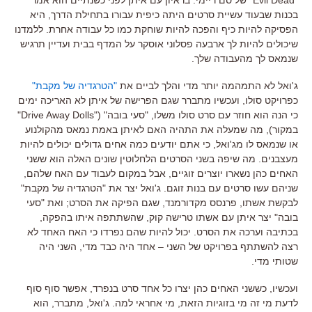
"Evil Dead"
של סם ריימי
.
בראיון עם איתן לפני כשנתיים הוא אמר
בכנות שבעוד עשיית סרטים היתה כיפית עבורו בתחילת הדרך
,
היא
הפסיקה להיות כיף והפכה להיות שוחקת כמו כל עבודה אחרת
.
ללמדנו
שיכולים להיות לך ארבעה פסלוני אוסקר על המדף בבית ועדיין תרגיש
שנמאס לך מהעבודה שלך
.
ג
'
ואל לא התמהמה יותר מדי והלך לביים את
"
הטרגדיה של מקבת
"
כפרויקט סולו
,
ועכשיו מתברר שגם הפרישה של איתן לא האריכה ימים
כי הנה הוא חוזר עם סרט סולו משלו
, "
סעי בובה
" ("Drive Away Dolls"
במקור
),
מה שמעלה את התהיה האם לאיתן באמת נמאס מהקולנוע
או שנמאס לו מג'ו
אל
,
כי אתם יודעים כמה אחים גדולים יכולים להיות
מעצבנים
.
מה שיפה בשני הסרטים הלחלוטין שונים האלה הוא ששני
האחים כהן נשארו יוצרים זוגיים
,
אבל במקום לעבוד עם האח שלהם
,
שניהם עשו סרטים עם בנות זוגם
.
ג
'
ואל יצר את
"
הטרגדיה של מקבת
"
לבקשת אשתו
,
פרנסס מקדורמנד
,
שגם הפיקה את הסרט
;
ואת
"
סעי
בובה
"
יצר איתן עם אשתו טרישה קוק
,
שהשתתפה איתו בהפקה
,
בכתיבה וערכה את הסרט
.
יכול להיות שהם נפרדו כי האח האחד לא
רצה להשתתף בפרויקט של השני
–
אחד היה כבד מדי
,
השני היה
שטותי מדי
.
ועכשיו
,
כששני האחים כהן יצרו כל אחד סרט בנפרד
,
אפשר סוף סוף
לדעת מי זה מי בזוגיות הזאת
,
מי אחראי למה
.
ג
'
ואל
,
מתברר
,
הוא