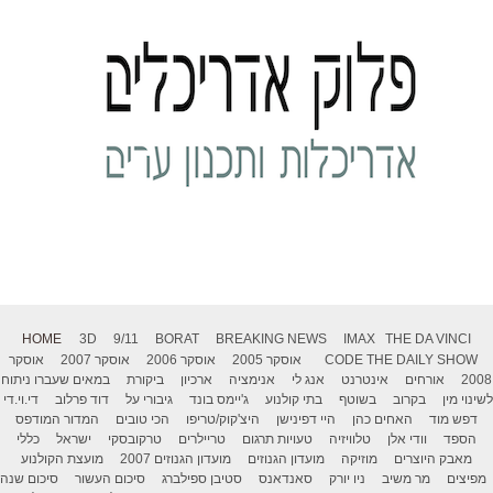
HOME
3D
9/11
BORAT
BREAKING NEWS
IMAX
THE DA VINCI
THE DAILY SHOW
CODE
אוסקר 2005
אוסקר 2006
אוסקר 2007
אוסקר
2008
אורחים
אינטרנט
אנג לי
אנימציה
ארכיון
ביקורת
במאים שעברו ניתוח
לשינוי מין
בקרוב
בשוטף
בתי קולנוע
ג'יימס בונד
גיבורי על
דוד פרלוב
די.וי.די
דפש מוד
האחים כהן
היי דפינישן
היצ'קוק/טריפו
הכי טובים
המדור המודפס
הספד
וודי אלן
טלוויזיה
טעויות תרגום
טריילרים
טרקובסקי
ישראל
כללי
מאבק היוצרים
מוזיקה
מועדון הגנוזים
מועדון הגנוזים 2007
מועצת הקולנוע
מפיצים
מר משיב
ניו יורק
סאנדאנס
סטיבן ספילברג
סיכום העשור
סיכום שנה