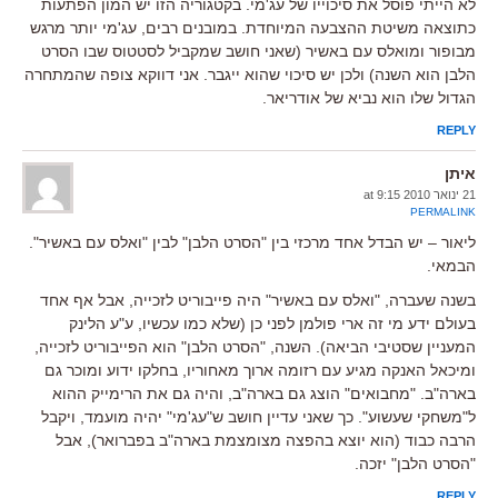
לא הייתי פוסל את סיכוייו של עג'מי. בקטגוריה הזו יש המון הפתעות
כתוצאה משיטת ההצבעה המיוחדת. במובנים רבים, עג'מי יותר מרגש
מבופור ומואלס עם באשיר (שאני חושב שמקביל לסטטוס שבו הסרט
הלבן הוא השנה) ולכן יש סיכוי שהוא ייגבר. אני דווקא צופה שהמתחרה
הגדול שלו הוא נביא של אודריאר.
REPLY
איתן
21 ינואר 2010 at 9:15
PERMALINK
ליאור – יש הבדל אחד מרכזי בין "הסרט הלבן" לבין "ואלס עם באשיר".
הבמאי.
בשנה שעברה, "ואלס עם באשיר" היה פייבוריט לזכייה, אבל אף אחד
בעולם ידע מי זה ארי פולמן לפני כן (שלא כמו עכשיו, ע"ע הלינק
המעניין שסטיבי הביאה). השנה, "הסרט הלבן" הוא הפייבוריט לזכייה,
ומיכאל האנקה מגיע עם רזומה ארוך מאחוריו, בחלקו ידוע ומוכר גם
בארה"ב. "מחבואים" הוצג גם בארה"ב, והיה גם את הרימייק ההוא
ל"משחקי שעשוע". כך שאני עדיין חושב ש"עג'מי" יהיה מועמד, ויקבל
הרבה כבוד (הוא יוצא בהפצה מצומצמת בארה"ב בפברואר), אבל
"הסרט הלבן" יזכה.
REPLY