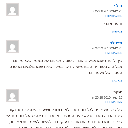
ח ל י
20 ינואר 2010 at 22:06
PERMALINK
הופה אינדיד
REPLY
ספוילר
20 ינואר 2010 at 22:32
PERMALINK
כיף לראות שמתגמלים עבודה טובה. אני גם לא מאמין שעג'מי יזכה
אבל הוא בטוח יהיה בחמישיה. ואני בעיקר שמח שמתעלמים מהסרט
המביך של אלמודובר.
REPLY
יעקב
20 ינואר 2010 at 23:18
PERMALINK
שלושה מועמדים לגלובוס הזהב לא נכנסו לתשיעית האוסקר הזו. נקוה
שגם הזוכה בגלובוס לא יהיה המנצח באוסקר. כנראה שהגלובוס מחפש
שמות בומבסטים כמו אלמודבר בעיקר כדי לעשות לעצמו יחסי ציבור,
בעוד שהאוסקר לא עושה חשבון לאף אחד. הכל פתוח. בהצלחה