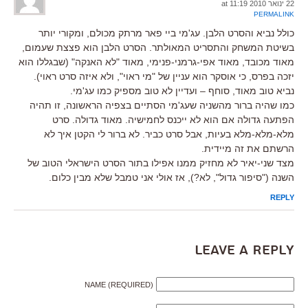
22 ינואר 2010 at 11:19
PERMALINK
כולל נביא והסרט הלבן. עג'מי ביי פאר מרתק מכולם, ומקורי יותר
בשיטת המשחק והתסריט המאולתר. הסרט הלבן הוא פצצת שעמום,
מאוד מכובד, מאוד אפי-גרמני-פנימי, מאוד "לא האנקה" (שבגללו הוא
יזכה בפרס, כי אוסקר הוא עניין של "מי ראוי", ולא איזה סרט ראוי).
נביא טוב מאוד, סוחף – ועדיין לא טוב מספיק כמו עג'מי.
כמו שהיה ברור מהשניה שעג'מי הסתיים בצפיה הראשונה, זו תהיה
הפתעה גדולה אם הוא לא ייכנס לחמישיה. מאוד גדולה. סרט
מלא-מלא-מלא בעיות, אבל סרט כביר. לא ברור לי הקטן איך לא
הרשתם את זה מיידית.
מצד שני-יאיר לא מחזיק ממנו אפילו בתור הסרט הישראלי הטוב של
השנה ("סיפור גדול", לא?), אז אולי אני טמבל שלא מבין כלום.
REPLY
Leave a Reply
NAME (REQUIRED)