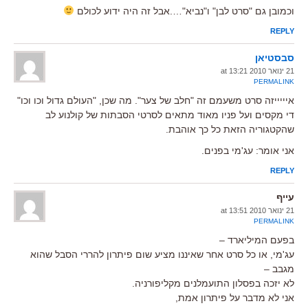
וכמובן גם "סרט לבן" ו"נביא"….אבל זה היה ידוע לכולם
REPLY
סבסטיאן
21 ינואר 2010 at 13:21
PERMALINK
איייייזה סרט משעמם זה "חלב של צער". מה שכן, "העולם גדול וכו וכו"
די מקסים ועל פניו מאוד מתאים לסרטי הסבתות של קולנוע לב
שהקטגוריה הזאת כל כך אוהבת.
אני אומר: עג'מי בפנים.
REPLY
עייף
21 ינואר 2010 at 13:51
PERMALINK
בפעם המיליארד –
עג'מי, או כל סרט אחר שאיננו מציע שום פיתרון להררי הסבל שהוא
מגבב –
לא יזכה בפסלון התועמלנים מקליפורניה.
אני לא מדבר על פיתרון אמת,