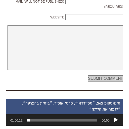
MAIL (WILL NOT BE PUBLISHED)
(REQUIRED)
WEBSITE
סינמסקופ 505: ״ספיידרמן״, פרסי אופיר, ״בוסית בהפרעה״,
״לגמור את הלילה״
נגן
01:00:12
00:00
אודיו