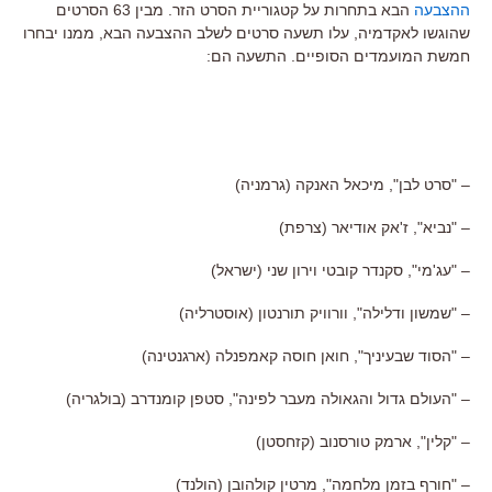
ההצבעה
הבא בתחרות על קטגוריית הסרט הזר. מבין 63 הסרטים
שהוגשו לאקדמיה, עלו תשעה סרטים לשלב ההצבעה הבא, ממנו יבחרו
חמשת המועמדים הסופיים. התשעה הם:
– "סרט לבן", מיכאל האנקה (גרמניה)
– "נביא", ז'אק אודיאר (צרפת)
– "עג'מי", סקנדר קובטי וירון שני (ישראל)
– "שמשון ודלילה", וורוויק תורנטון (אוסטרליה)
– "הסוד שבעיניך", חואן חוסה קאמפנלה (ארגנטינה)
– "העולם גדול והגאולה מעבר לפינה", סטפן קומנדרב (בולגריה)
– "קלין", ארמק טורסנוב (קזחסטן)
– "חורף בזמן מלחמה", מרטין קולהובן (הולנד)