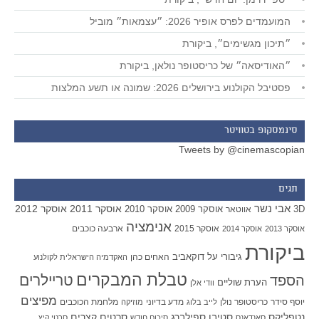
המועמדים לפרס אופיר 2026: ״עצמאות״ מוביל
״תיכון מגשימים״, ביקורת
״האודיסאה״ של כריסטופר נולאן, ביקורת
פסטיבל הקולנוע בירושלים 2026: שמונה או תשע המלצות
סינמסקופ בטוויטר
Tweets by @cinemascopian
תגים
אבי נשר
אוסקר 2011
אוסקר 2012
אוסקר 2009
אוסקר 2010
3D
אווטאר
אנימציה
אוסקר 2015
ארבעה כוכבים
אוסקר 2013
אוסקר 2014
ביקורת
גיבורי על
דוקאביב
האחים כהן
האקדמיה הישראלית לקולנוע
טבלת המבקרים
טריילרים
הספד
הערת שוליים
וודי אלן
מפיצים
יוסף סידר
כריסטופר נולן
מדע בדיוני
מלחמת הכוכבים
לייב בלוג
מוזיקה
סטיבן ספילברג
סרטים קצרים
נטפליקס
סאנדאנס
סיכום חודש
סרטי קיץ