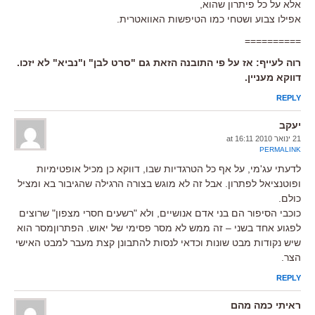
אלא על כל פיתרון שהוא,
אפילו צבוע ושטחי כמו הטיפשות האוואטרית.
==========
רוה לעייף: אז על פי התובנה הזאת גם "סרט לבן" ו"נביא" לא יזכו.
דווקא מעניין.
REPLY
יעקב
21 ינואר 2010 at 16:11
PERMALINK
לדעתי עג'מי, על אף כל הטרגדיות שבו, דווקא כן מכיל אופטימיות
ופוטנציאל לפתרון. אבל זה לא מוגש בצורה הרגילה שהגיבור בא ומציל
כולם.
כוכבי הסיפור הם בני אדם אנושיים, ולא "רשעים חסרי מצפון" שרוצים
לפגוע אחד בשני – זה ממש לא מסר פסימי של יאוש. הפתרוןמסר הוא
שיש נקודות מבט שונות וכדאי לנסות להתבונן קצת מעבר למבט האישי
הצר.
REPLY
ראיתי כמה מהם