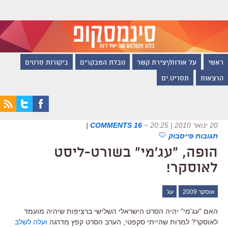
ראשי
על אודות/יצירת קשר
טבלת המבקרים
ביקורות סרטים
הרצאות
תסריט.ים
20 ינואר 2010 | 20:25
~
16 COMMENTS
|
תגובות פייסבוק
הופה, "עג'מי" בשורט-ליסט
לאוסקר!
אוסקר 2009
עג'
האם "עג'מי" יהיה הסרט הישראלי השלישי ברציפות שיהיה מועמד
לאוסקר? למרות שהייתי סקפטי, הערב הסרט קפץ מדרגה
ועלה לשלב