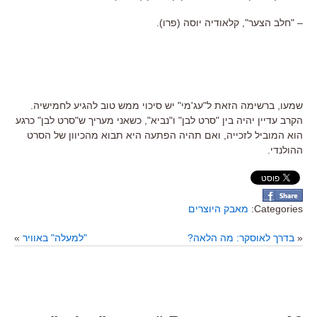
– "חלב הצער", קלאודיה יוסה (פרו).
שמעו, ברשימה הזאת ל"עג'מי" יש סיכוי ממש טוב להגיע לחמישיה.
הקרב עדיין יהיה בין "סרט לבן" ו"נביא", כשאני מעריך ש"סרט לבן" כרגע
הוא המוביל לזכייה, ואם תהיה הפתעה היא תבוא מהכיוון של הסרט
ההולנדי.
Categories:
מאבק היוצרים
«
בדרך לאוסקר: מה הלאה?
"למעלה" באוויר
»