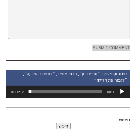
סינמסקופ 505: ״ספיידרמן״, פרסי אופיר, ״בוסית בהפרעה״,
״לגמור את הלילה״
נגן
01:00:12
00:00
אודיו
חיפוש
חיפוש