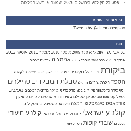
פסטיבל הקולנוע בירושלים 2026: שמונה או תשע המלצות
סינמסקופ בטוויטר
Tweets by @cinemascopian
תגים
אבי נשר
אוסקר 2011
אוסקר 2012
אוסקר 2009
אוסקר 2010
3D
אווטאר
אנימציה
אוסקר 2015
ארבעה כוכבים
אוסקר 2013
אוסקר 2014
ביקורת
גיבורי על
דוקאביב
האחים כהן
האקדמיה הישראלית לקולנוע
טבלת המבקרים
טריילרים
הספד
הערת שוליים
וודי אלן
מפיצים
יוסף סידר
כריסטופר נולן
מדע בדיוני
מלחמת הכוכבים
לייב בלוג
מוזיקה
סטיבן ספילברג
סרטים קצרים
נטפליקס
סאנדאנס
סיכום חודש
סרטי קיץ
פודקאסט סינמסקופ הקצה
פסטיבלים
פסקולים
פיקסאר
קולנוע ישראלי
קולנוע תיעודי
קולנוע ישראלי עצמאי
שוברי קופות
תסריטאות
קטנוניזם