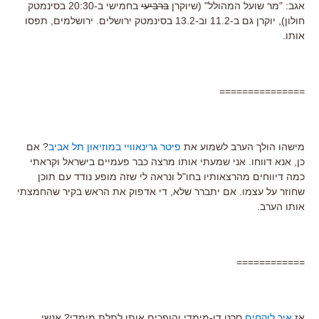
אגב: "מר שועל המהולל" (שיוקרן
ברביעי
בחמישי ב-20:30 בסינמטק
חולון), יוקרן גם ב-11.2 וב-13.2 בסינמטק ירושלים. ירושלמים, תפסו
אותו.
===============
מישהו הולך הערב לשמוע את
פיטר גרינאוויי במוזיאון תל אביב
? אם
כן, אנא דווחו. אני שמעתי אותו מרצה כבר פעמיים בישראל וקראתי
כמה דיווחים מהרצאותיו בחו"ל ונראה לי שזה מופע נודד עם תוכן
שחוזר על עצמו. אם יתברר שלא, די אדפוק את הראש בקיר שהחמצתי
אותו הערב.
============
אז
איך לוקחים
סרט דו-מימדי והופכים אותו לתלת מימדי? אנשי