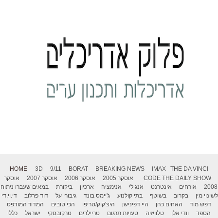
HOME
3D
9/11
BORAT
BREAKING NEWS
IMAX
THE DA VINCI
THE DAILY SHOW
CODE
אוסקר 2005
אוסקר 2006
אוסקר 2007
אוסקר
2008
אורחים
אינטרנט
אנג לי
אנימציה
ארכיון
ביקורת
במאים שעברו ניתוח
לשינוי מין
בקרוב
בשוטף
בתי קולנוע
ג'יימס בונד
גיבורי על
דוד פרלוב
די.וי.די
דפש מוד
האחים כהן
היי דפינישן
היצ'קוק/טריפו
הכי טובים
המדור המודפס
הספד
וודי אלן
טלוויזיה
טעויות תרגום
טריילרים
טרקובסקי
ישראל
כללי