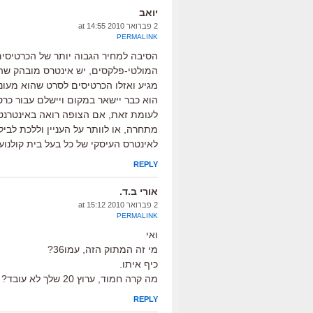
יואב
2 פברואר 2010 at 14:55
PERMALINK
הסיבה למחיר הגבוה יותר של הכרטיסים 
המולטי-פלקסים, יש אינטרס מובהק שהצ
מגיע ואזלו הכרטיסים לסרט שהוא מעוניי
הוא כבר יישאר במקום ויישלם עבור כרטי
לעומת זאת, אם הצופה רואה באינטרנט 
מתחרה, או לוותר על העניין וללכת לביל
לאינטרס העיסקי של כל בעל בית קולנוע
REPLY
אורי ב.ד.
2 פברואר 2010 at 15:12
PERMALINK
ואי
מי זה המתוק הזה, עמו36?
כיף איתו.
מה קרה חמוד, ערוץ 20 שלך לא עובד?
REPLY