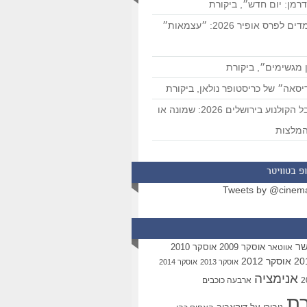
רמן: יום חדש״, ביקורת
המועמדים לפרס אופיר 2026: ״עצמאות״
 מגשימים״, ביקורת
סאה״ של כריסטופר נולאן, ביקורת
פסטיבל הקולנוע בירושלים 2026: שמונה או
מלצות
פ בטוויטר
Tweets by @cinem
שר
אוסקר 2009
אוסקר 2010
אווטאר
אוסקר 2012
אוסקר 2013
אוסקר 2014
אנימציה
ארבעה כוכבים
רת