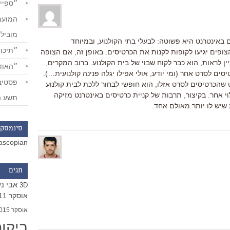
״ספייד
מוביל
באינטרנט היא פשוטה: לבעלי בתי הקולנוע, ובמיוחד
״תיכון
ופים יגיעו לקופות לקנות את הכרטיסים. באופן זה, אם הצופה
ן לראות, הוא כבר לקוח שבוי של בית הקולנוע. ברוב המקרים,
״האודי
סים לסרט אחר (ומי יודע, אולי אפילו יגלה פנינה קולנועית…).
שהכרטיסים לסרט אזלו, הוא חופשי לבחור ללכת לבית קולנוע
וי אחר. בקיצור, תרבות של קניית כרטיסים באינטרנט מזיקה
תשע ה
 שיש לו יותר מאולם אחד.
סינמסקו
ascopian
תגים
אבי נ
3D
אוסקר 2011
אוסקר 2015
ביקו