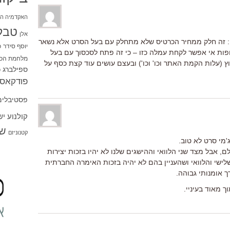
האקדמיה הי
טבל
אלן
: זה חלק ממחיר הכרטיס שלא מתחלק עם בעל הסרט אלא נשאר
יוסף סידר
כ
ופות אי אפשר לקחת עמלה כזו – כי זה פתח לסכסוך עם בעל
מלחמת הכו
 (עלות הקמת האתר וכו' וכו') ובעצם עושים עוד קצת כסף על
ספילברג
ס
פודקאסט
פסטיבלים
קולנוע י
שו
קטנוניזם
מי סרט לא טוב.
 אבל מצד שני הלוואי וההישגים שלנו לא יהיו בזכות יצירות
לישי והלוואי ושהעניין בהם לא יהיה בזכות האימרה החברתית
ך אומנותי גבוהה.
ך מאוד בעיניי.