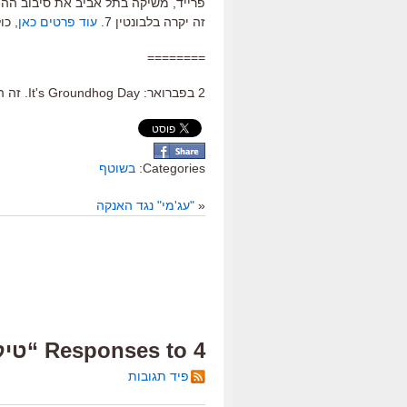
זה יקרה בלבונטין 7.
עוד פרטים כאן
, כ
========
2 בפברואר: It's Groundhog Day. זה היום לצפות בלופ ב"לקום אתמול בבוקר" של הרולד ראמיס.
Categories:
בשוטף
«
"עג'מי" נגד האנקה
4 Responses to “טיק-טוק”
פיד תגובות