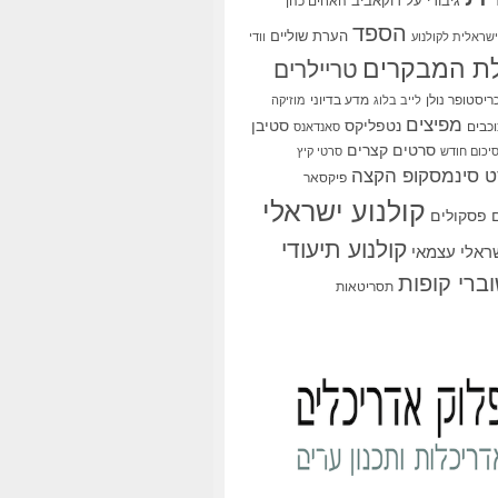
גיבורי על
דוקאביב
האחים כהן
הספד
הערת שוליים
שראלית לקולנוע
וודי
ת המבקרים
טריילרים
ריסטופר נולן
מדע בדיוני
לייב בלוג
מוזיקה
מפיצים
סטיבן
נטפליקס
כבים
סאנדאנס
סרטים קצרים
יכום חודש
סרטי קיץ
 סינמסקופ הקצה
פיקסאר
קולנוע ישראלי
פסקולים
קולנוע תיעודי
שראלי עצמאי
ברי קופות
תסריטאות