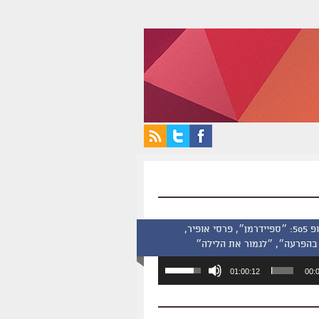
סינמסקופ 505: ״ספיידרמן״, פרסי אופיר,
בהפרעה״, ״לגמור את הלילה״
השתמש
01:00:12
00:
במקש
למעלה/למטה
כדי