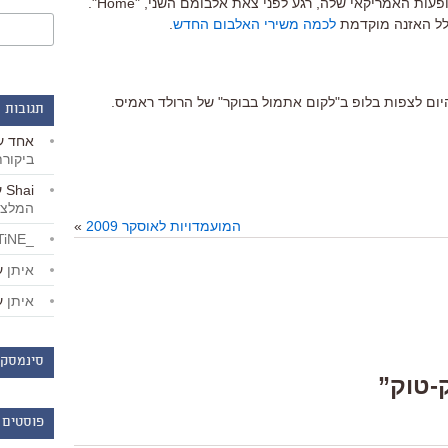
פרייד, משיקה בתל אביב את סיבוב ההופעות האמריקאי שלה, רגע לפני צאת אלבומם השני, "Home".
ולל האזנה מוקדמת
לכמה משירי האלבום החדש
.
תגובות 
אחד
ע
ביקור
Shai
ע
המלצו
המועמדויות לאוסקר 2009
»
_LiBERTiNE_
איתן
ע
איתן
ע
סינמסקו
פוסטים 