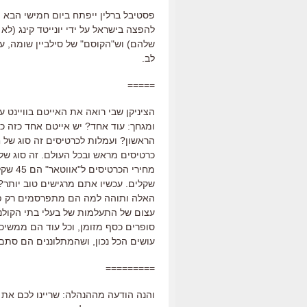
פסטיבל ברלין ייפתח ביום חמישי הבא 
להפצה בישראל על ידי יונייטד קינג (ל
שלהם) וש"הקוסם" של סילביין שומה, על
לב.
=====
הציניקן שבי רואה את האייטם בוויינט ע
ומגחך: עוד אחד? יש אייטם אחד כזה כ
הראשון? ועמלות לכרטיסים זה סוג של ח
כרטיסים מראש ובכל העולם. זה סוג ש
שקלים. עכשיו אתם מרגישים טוב יותר?
האלה ותוהה למה הם מתפרסמים רק פע
עצום של התעלמות של בעלי בתי הקולנו
סופרים כסף מזומן, וכל עוד הם ממשיכ
עושים הכל נכון, ושהמתלוננים הם סתם 
=========