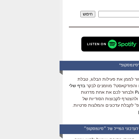
להגביר
או
חיפוש
להנמיך
עוצמת
שמע.
סינמסקופ"
ור לממן את פעילות הבלוג, טבלת
והפודקאסט? מוזמנים לבקר
בדף שלי
ולבחור לכם את אחת מדרגות
ולהצטרף לקבוצות הסודיות של
" לקבלת עדכונים והמלצות פרטיות.
לעדכוני המייל של ״סינמסקופ״