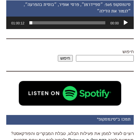
סינמסקופ 505: ״ספיידרמן״, פרסי אופיר, ״בוסית בהפרעה״,
״לגמור את הלילה״
נגן
01:00:12
00:00
אודיו
חיפוש
חיפוש
תמכו ב"סינמסקופ"
רוצים לעזור לממן את פעילות הבלוג, טבלת המבקרים והפודקאסט?