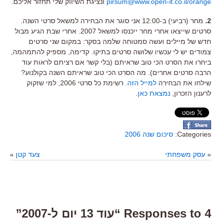
pirsum@www.open-it.co.il/orange
ונציגת השיווק שלי תחזור אליכם.
2.
מחר (רביעי) ב-12:00 אני סוגר את הבחירה למשאל סרטי השנה.
סרטים שייצאו אחרי מחר ייכנסו למשאל 2007. אחרי שבת הגיע מבול
חדש של מיילים ועשה סמטוחה שלמה בסקר: במקום שני סרטים
צמודים יש לי עכשיו שלושה סרטים בתיקו. קדימה, מספיק להתמהמה,
ביחרו את הסרט הכי טוב שראיתם (בלי קשר אם רציתם לראות עוד
הרבה סרטים אחרים). מה הסרט הכי טוב שראיתם השנה בקולנוע?
שילחו את הבחירה
למייל הזה
. רשימת כל סרטי 2006, למי שזקוק
לרענון הזכרון,
נמצאת כאן
.
Categories:
סיכום שנה 2006
«
עסק משפחתי
צעד קטן
»
4 Responses to “עוד 13 יום ל-2007”