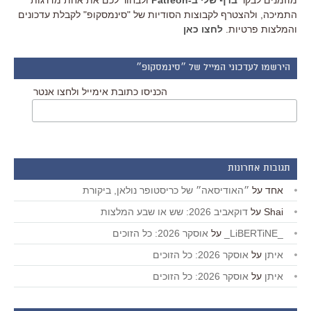
מוזמנים לבקר
בדף שלי ב-Patreon
ולבחור לכם את אחת מדרגות
התמיכה, ולהצטרף לקבוצות הסודיות של "סינמסקופ" לקבלת עדכונים
והמלצות פרטיות.
לחצו כאן
הירשמו לעדכוני המייל של ״סינמסקופ״
הכניסו כתובת אימייל ולחצו אנטר
תגובות אחרונות
אחד
על
״האודיסאה״ של כריסטופר נולאן, ביקורת
Shai
על
דוקאביב 2026: שש או שבע המלצות
_LiBERTiNE_
על
אוסקר 2026: כל הזוכים
איתן
על
אוסקר 2026: כל הזוכים
איתן
על
אוסקר 2026: כל הזוכים