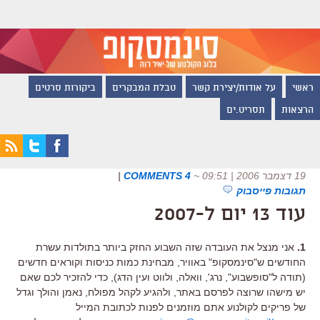
ראשי
על אודות/יצירת קשר
טבלת המבקרים
ביקורות סרטים
הרצאות
תסריט.ים
19 דצמבר 2006 | 09:51
~
4 COMMENTS
|
תגובות פייסבוק
עוד 13 יום ל-2007
1.
אני מנצל את העובדה שזה השבוע החזק ביותר בתולדות עשרת
החודשים ש"סינמסקופ" באוויר, מבחינת כמות כניסות וקוראים חדשים
(תודה ל"סופשבוע", נרג', וואלה, ולווט ועין הדג), כדי להזכיר לכם שאם
יש מישהו שרוצה לפרסם באתר, ולהגיע לקהל מפולח, נאמן והולך וגדל
של פריקים לקולנוע אתם מוזמנים לפנות לכתובת המייל