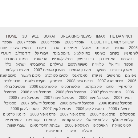
HOME
3D
9/11
BORAT
BREAKING NEWS
IMAX
THE DA VINCI
THE DAILY SHOW
CODE
אוסקר 2005
אוסקר 2006
אוסקר 2007
אוסקר
2008
אורחים
אינטרנט
אנג לי
אנימציה
ארכיון
ביקורת
במאים שעברו ניתוח
לשינוי מין
בקרוב
בשוטף
בתי קולנוע
ג'יימס בונד
גיבורי על
דוד פרלוב
די.וי.די
דפש מוד
האחים כהן
היי דפינישן
היצ'קוק/טריפו
הכי טובים
המדור המודפס
הספד
וודי אלן
טלוויזיה
טעויות תרגום
טריילרים
טרקובסקי
ישראל
כללי
מאבק היוצרים
מוזיקה
מועדון הגנוזים
מועדון הגנוזים 2007
מועצת הקולנוע
מפיצים
מר משיב
ניו יורק
סאנדאנס
סטיבן ספילברג
סיכום העשור
סיכום שנה
2006
סיכום שנה 2007
סיכום שנה 2008
סינמטק
סקירת בלוגים
סרטי ילדים
סרטי קיץ
סתם
פול מקרטני
פוליצרוסקופ
פוליצרסקופ 2006
פסטיבל ברלין
2006
פסטיבל ברלין 2007
פסטיבל ברלין 2008
פסטיבל ונציה 2006
פסטיבל
ונציה 2007
פסטיבל חיפה 2006
פסטיבל חיפה 2007
פסטיבל חיפה 2008
פסטיבל טורונטו 2006
פסטיבל ירושלים 2006
פסטיבל ירושלים 2007
פסטיבל
ירושלים 2008
פסטיבל קאן 2006
פסטיבל קאן 2007
פסטיבל קאן 2008
פסטיבלים
פרס אופיר 2006
פרס אופיר 2007
פרס אופיר 2008
קוונטין טרנטינו
קולנוע איטלקי
קולנוע ישראלי
קולנוע קוריאני
קטמנדו
קטנוניזם
קטעי וידיאו
קטעי מוזיקה
ראזיסקופ
ראזיסקופ 2006
שביתת התסריטאים
שוברי קופות
תאילנד
תיעודי
תסריטאות