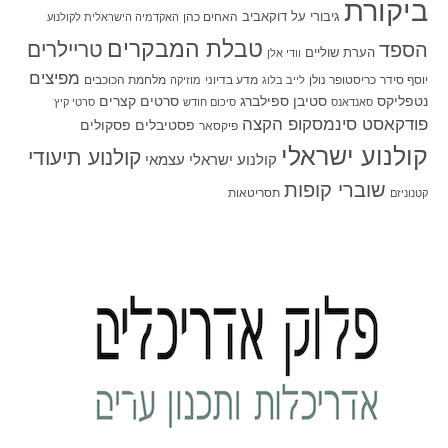
ביקורת
גיבורי על
דוקאביב
האחים כהן
האקדמיה הישראלית לקולנוע
טבלת המבקרים
טריילרים
הספד
הערת שוליים
וודי אלן
מפיצים
יוסף סידר
כריסטופר נולן
מדע בדיוני
מלחמת הכוכבים
לייב בלוג
מוזיקה
סטיבן ספילברג
סרטים קצרים
נטפליקס
סאנדאנס
סיכום חודש
סרטי קיץ
פודקאסט סינמסקופ הקצה
פסטיבלים
פסקולים
פיקסאר
קולנוע ישראלי
קולנוע תיעודי
קולנוע ישראלי עצמאי
שוברי קופות
תסריטאות
קטנוניזם