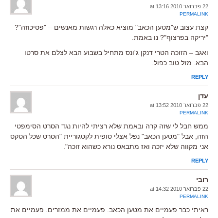
22 פברואר 2010 at 13:16
PERMALINK
קצת עצוב ש"מטען הכאב" מוציא כאלה רגשות מאנשים – "פסיכוזה"?
"יריקה בפרצוף"? נו באמת.
ואגב – הזוכה הטרי דנקן ג'ונס מתחיל בשבוע הבא לצלם את סרטו
הבא. מזל טוב כפול.
REPLY
עדן
22 פברואר 2010 at 13:52
PERMALINK
ממש חבל לי שזה קרה ובאמת שלא רציתי להיות נגד הסרט הסימפטי
הזה, אבל "מטען הכאב" נפל אצלי סופית לקטגוריית "הסרט שכל הטקס
אני מקווה שלא יזכה ואז מתבאס נורא כשהוא זוכה".
REPLY
רובי
22 פברואר 2010 at 14:32
PERMALINK
ראיתי כבר פעמיים את מטען הכאב. פעמיים את ממזרים. פעמיים את