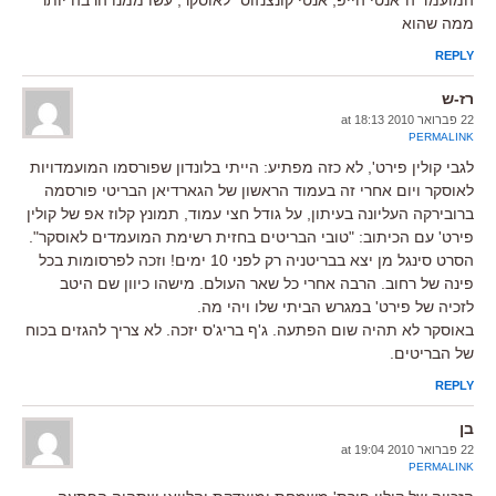
ממה שהוא
REPLY
רז-ש
22 פברואר 2010 at 18:13
PERMALINK
לגבי קולין פירט', לא כזה מפתיע: הייתי בלונדון שפורסמו המועמדויות
לאוסקר ויום אחרי זה בעמוד הראשון של הגארדיאן הבריטי פורסמה
ברובירקה העליונה בעיתון, על גודל חצי עמוד, תמונץ קלוז אפ של קולין
פירט' עם הכיתוב: "טובי הבריטים בחזית רשימת המועמדים לאוסקר".
הסרט סינגל מן יצא בבריטניה רק לפני 10 ימים! וזכה לפרסומות בכל
פינה של רחוב. הרבה אחרי כל שאר העולם. מישהו כיוון שם היטב
לזכיה של פירט' במגרש הביתי שלו ויהי מה.
באוסקר לא תהיה שום הפתעה. ג'ף בריג'ס יזכה. לא צריך להגזים בכוח
של הבריטים.
REPLY
בן
22 פברואר 2010 at 19:04
PERMALINK