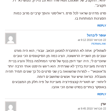
יוחאי, התקציב של The Hurt Locker הוא 15 מיליון, ממש לא "דל
תקציב".
סרט מדהים שראוי לכל פרס..ריאליסטי והופך קרביים מרוב כמות
הסצינות המותחות בו.
REPLY
עופר ליברגל
22 פברואר 2010 at 9:12
PERMALINK
לשמוליק: אתה לא התחברת למטען הכאב. עבורי, הוא היה מורט
עצבים מן השנייה הראשונה, הציג כמה מן הסיקוונסים הכי טובים
שזוכרים לי, היה יוצר דופן בנוף של סרטי המחלמה בכלל והציג בניית
דמויות מעניינת בדרך לא שגרתית. הוא ריגש והיפנט אותי הרבה יותר
מ"אווטאר" – למרות שהשוואה בין שני סרטים כל כך שונים תמיד תהיה
מוגבלת. כנראה שיש עוד אנשים שחושבים דומה.
ליוחאי: יש תאורית קונצפירציה מעניינת על פיה חלק מן המצבעים
באוסקר בוחרים בסרט שהם הכי אהבו.
REPLY
עדן
22 פברואר 2010 at 9:45