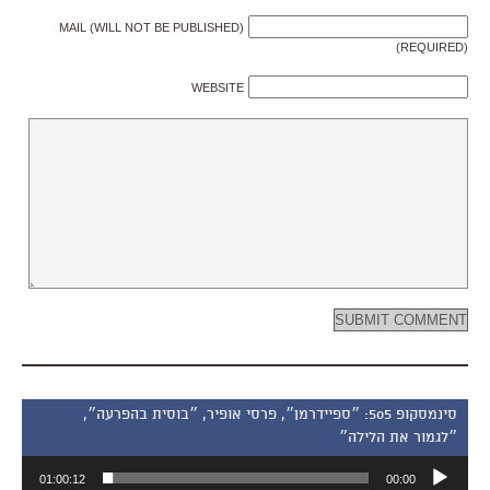
MAIL (WILL NOT BE PUBLISHED)
(REQUIRED)
WEBSITE
סינמסקופ 505: ״ספיידרמן״, פרסי אופיר, ״בוסית בהפרעה״,
״לגמור את הלילה״
נגן
01:00:12
00:00
אודיו