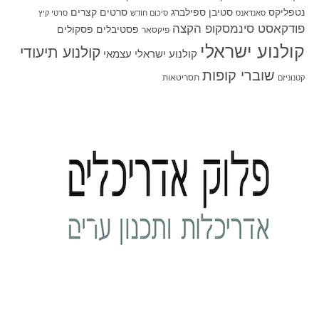
סטיבן ספילברג
סרטים קצרים
נטפליקס
סאנדאנס
סיכום חודש
סרטי קיץ
פודקאסט סינמסקופ הקצה
פסטיבלים
פסקולים
פיקסאר
קולנוע ישראלי
קולנוע תיעודי
קולנוע ישראלי עצמאי
שוברי קופות
תסריטאות
קטנוניזם