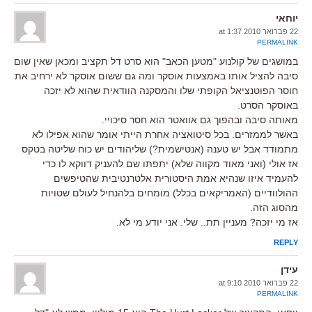
יוחאי
22 פברואר 2010 at 1:37
PERMALINK
במושגים של קולנוע "מטען הכאב" הוא סרט דל תקציב ומכאן שאין שום
סיבה להציל אותו באמצעות אוסקר ומה גם ששום אוסקר לא ירחיב את
חוסר הפוטנציאל הקופתי שלו והמסקנה הוודאית שהוא לא יזכה
באוסקר הסרט.
מאותה סיבה ובהפוך גם אוואטר הוא חסר סיכויי.
באשר לממזרים. בכל סיטואציה אחרת הייתי אומר שהוא אפילו לא
מתמודד אבל יש טענה (אנטישמית?) שליהודים יש כוח שליטה בטקס
אז אולי (ואני מאוד מקווה שלא) יתפתו שם להעניק דווקא לו כדי
להעמיד איזו שנהיא אמת היסטורית אלטרנטיבית שהטיפשים
ההולוודיים (האמריקאים בכלל) מומחים בלהנחיל לעולם שטויות
מהסוג הזה.
אז מי יזכה? מעניין תת.. שלי. אני יודע מי לא.
REPLY
עידן
22 פברואר 2010 at 9:10
PERMALINK