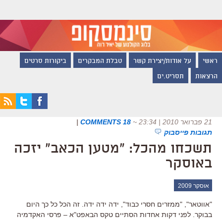
ראשי
על אודות/יצירת קשר
טבלת המבקרים
ביקורות סרטים
הרצאות
תסריט.ים
21 פברואר 2010 | 23:34
~
18 COMMENTS
|
תגובות פייסבוק
תשכחו מהכל: "מטען הכאב" יזכה
באוסקר
אוסקר 2009
"אווטאר", "ממזרים חסרי כבוד", ידה ידה ידה. זה הכל כל כך היום
בבוקר. לפני דקות אחדות הסתיים טקס הבאפט"א – פרסי האקדמיה