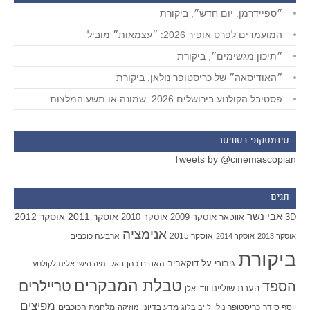
״ספיידרמן: יום חדש״, ביקורת
המועמדים לפרס אופיר 2026: ״עצמאות״ מוביל
״תיכון מגשימים״, ביקורת
״האודיסאה״ של כריסטופר נולאן, ביקורת
פסטיבל הקולנוע בירושלים 2026: שמונה או תשע המלצות
סינמסקופ בטוויטר
Tweets by @cinemascopian
תגים
אבי נשר
אוסקר 2011
אוסקר 2012
אוסקר 2009
אוסקר 2010
3D
אווטאר
אנימציה
אוסקר 2015
ארבעה כוכבים
אוסקר 2013
אוסקר 2014
ביקורת
גיבורי על
דוקאביב
האחים כהן
האקדמיה הישראלית לקולנוע
טבלת המבקרים
טריילרים
הספד
הערת שוליים
וודי אלן
מפיצים
יוסף סידר
כריסטופר נולן
מדע בדיוני
מלחמת הכוכבים
לייב בלוג
מוזיקה