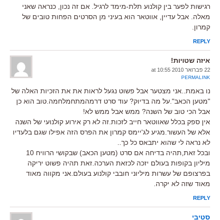
רגישות לפער בין קולנוע תלת-מימד לרגיל. אם זה נכון, כנראה שאני
מאלה. אבל עדיין, אווטאר הוא בעיני מן הסרטים הפחות טובים של
קמרון.
REPLY
איזה שטויות!
22 פברואר 2010 at 10:55
PERMALINK
נו באמת..אני מצטער אבל פשוט נגעל לראות את את הזכיות האלה של
"מטען הכאב".על מה בדיוק? עוד סרט דרמהמתחמלחמה.טוב הוא כן
אבל הכי טוב של השנה? ממש אבל ממש לא!
אין ספק בכלל שאווטאר חייב לזכות.זה לא רק אירוע קולנועי של השנה
אלא של העשור.מגיע לג'יימס קמרון את הפרס הזה אפילו שגם בלעדיו
לא נראה לי שהוא יתבאס כל כך..
ובכל זאת,תהיה בדיחה אם סרט (מטען הכאב) שבקושי הרוויח 10
מיליון בקופות בעולם יזכה לכזאת הערכה.זאת תהיה פשוט יריקה
בפרצופם של עשרות מיליוני חובבי קולנוע בעולם.אני מקווה מאוד
מאוד שזה לא יקרה.
REPLY
סטיבי