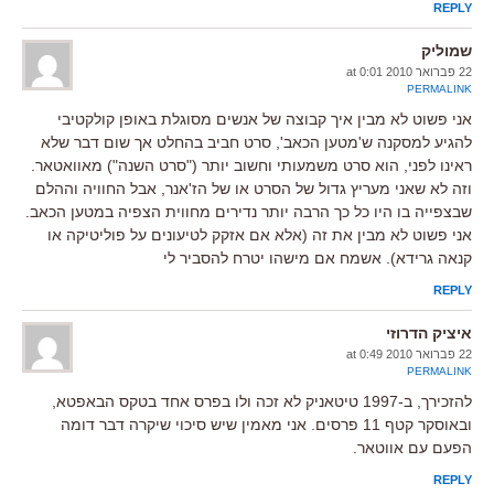
REPLY
שמוליק
22 פברואר 2010 at 0:01
PERMALINK
אני פשוט לא מבין איך קבוצה של אנשים מסוגלת באופן קולקטיבי
להגיע למסקנה ש'מטען הכאב', סרט חביב בהחלט אך שום דבר שלא
ראינו לפני, הוא סרט משמעותי וחשוב יותר ("סרט השנה") מאוואטאר.
וזה לא שאני מעריץ גדול של הסרט או של הז'אנר, אבל החוויה וההלם
שבצפייה בו היו כל כך הרבה יותר נדירים מחווית הצפיה במטען הכאב.
אני פשוט לא מבין את זה (אלא אם אזקק לטיעונים על פוליטיקה או
קנאה גרידא). אשמח אם מישהו יטרח להסביר לי
REPLY
איציק הדרוזי
22 פברואר 2010 at 0:49
PERMALINK
להזכירך, ב-1997 טיטאניק לא זכה ולו בפרס אחד בטקס הבאפטא,
ובאוסקר קטף 11 פרסים. אני מאמין שיש סיכוי שיקרה דבר דומה
הפעם עם אווטאר.
REPLY