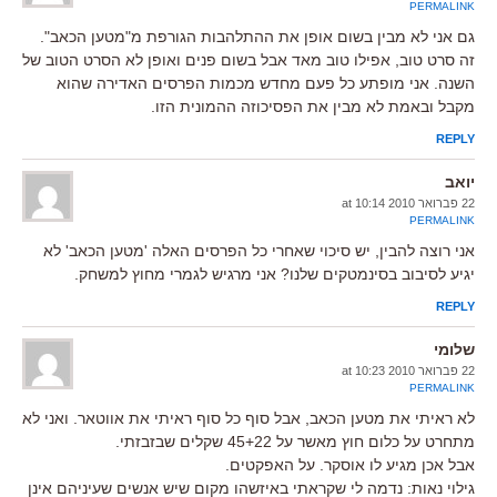
PERMALINK
גם אני לא מבין בשום אופן את ההתלהבות הגורפת מ"מטען הכאב".
זה סרט טוב, אפילו טוב מאד אבל בשום פנים ואופן לא הסרט הטוב של
השנה. אני מופתע כל פעם מחדש מכמות הפרסים האדירה שהוא
מקבל ובאמת לא מבין את הפסיכוזה ההמונית הזו.
REPLY
יואב
22 פברואר 2010 at 10:14
PERMALINK
אני רוצה להבין, יש סיכוי שאחרי כל הפרסים האלה 'מטען הכאב' לא
יגיע לסיבוב בסינמטקים שלנו? אני מרגיש לגמרי מחוץ למשחק.
REPLY
שלומי
22 פברואר 2010 at 10:23
PERMALINK
לא ראיתי את מטען הכאב, אבל סוף כל סוף ראיתי את אווטאר. ואני לא
מתחרט על כלום חוץ מאשר על 45+22 שקלים שבזבזתי.
אבל אכן מגיע לו אוסקר. על האפקטים.
גילוי נאות: נדמה לי שקראתי באיזשהו מקום שיש אנשים שעיניהם אינן