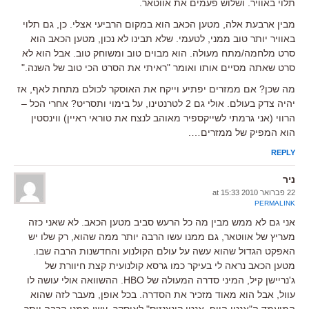
תלוי באוויר. ושלוש פעמים את אווטאר.
מבין ארבעת אלה, מטען הכאב הוא במקום הרביעי אצלי. כן, גם תלוי
באוויר יותר טוב ממני, לטעמי. שלא תבינו לא נכון, מטען הכאב הוא
סרט מלחמה/מתח מעולה. הוא מבוים טוב ומשוחק טוב. אבל הוא לא
סרט שאתה מסיים אותו ואומר "ראיתי את הסרט הכי טוב של השנה."
מה שכן? אם ממזרים יפתיע וייקח את האוסקר לכולם מתחת לאף, אז
יהיה צדק בעולם. אולי גם 2 לטרנטינו, על בימוי ותסריט? אחרי הכל –
הרווי (אני גרמתי לשייקספיר מאוהב לנצח את טוראי ראיין) ווינסטין
הוא המפיק של ממזרים….
REPLY
ניר
22 פברואר 2010 at 15:33
PERMALINK
אני גם לא ממש מבין מה כל הרעש סביב מטען הכאב. לא שאני כזה
מעריץ של אווטאר, גם ממנו עשו הרבה יותר ממה שהוא, רק שלו יש
האפקט הגדול שהוא עשה על עולם הקולנוע והחדשנות הרבה שבו.
מטען הכאב נראה לי בעיקר כמו גרסא קולנועית קצת חיוורת של
ג'נריישן קיל, המיני סדרה המעולה של HBO. ההשוואה אולי עושה לו
עוול, אבל הוא מאוד מזכיר את הסדרה. בכל אופן, מעבר לזה שהוא
המועמד ה"אנטי הייפ, אנטי קונצנזוס" לאוסקר, עשו ממנו הרבה יותר