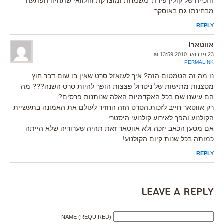
הזכייה של קולין פירת' משמחת ומוצדקת והלוואי שתהיה הפתעה
מבחינתו גם באוסקר.
REPLY
אווטאר!
23 פברואר 2010 at 13:59
PERMALINK
נו מה זה הטמטום הזה? איך לעזאזל סרט שאין בו שום דבר חוץ
מסצנות מתישות של ניטרול פצצות הופך להיות סרט השנה??? מה
הם עישנו שם בכל האקדמיות האלה שנותנות פרסים?
רק אווטאר חייב לזכות.הסרט הזה החזיר לעולם את האמונה בתעשיית
הקולנוע והפך לאירוע קולנועי היסטרי.
אם מטען הכאב יזכה ולא אווטאר זאת תהיה שערוריה שלא הייתה
כמותה בכל שנות קיום הקולנוע!
REPLY
Leave a Reply
NAME (REQUIRED)